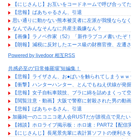
【にじさんじ】お互いをコードネームで呼び合ってたよ
【悲報】ばあちゃるさん、引退
思い通りに動かない熊本被災者に左派が我慢ならなくな
なんでみんなそんなに共産主義嫌なん？
【画像】ラノベ作家（52）「新作ラブコメ書いたぞ！
【朗報】減税に反対したエース級の財務官僚、左遷され
Powered by livedoor 相互RSS
共感必至の“日常修羅場”短編集！
【悲報】ライザさん、お●ぱいを触られてしまうｗｗｗ
【衝撃】ハンターハンター、とんでもねえ伏線が発掘さ
【悲報】女子自転車競技、ブラに綿を詰めまくって空気
【閲覧注意・動画】大阪で警察に射殺された男の動画、
【悲報】ばあちゃるさん、引退
加藤純一のニコニコ老人会RUSTだが誰視点で見たい？
【雑談】ホロライブ掲示板：ホロ速：PART2【配信実況
【にじさんじ】長尾景先輩に表計算ソフトの便利さを“理