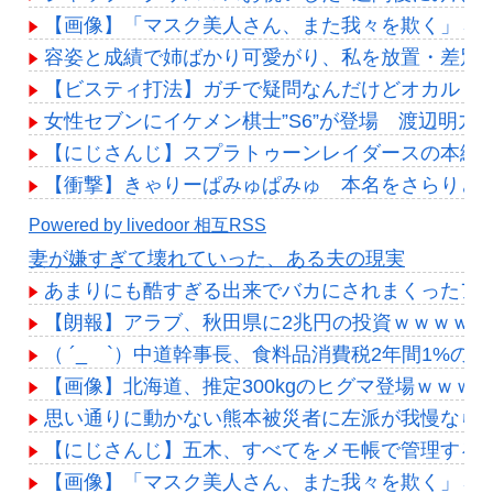
【画像】「マスク美人さん、また我々を欺く」←海外で
容姿と成績で姉ばかり可愛がり、私を放置・差別
【ビスティ打法】ガチで疑問なんだけどオカルト
女性セブンにイケメン棋士”S6”が登場 渡辺明九段大
【にじさんじ】スプラトゥーンレイダースの本編
【衝撃】きゃりーぱみゅぱみゅ 本名をさらりと
Powered by livedoor 相互RSS
妻が嫌すぎて壊れていった、ある夫の現実
あまりにも酷すぎる出来でバカにされまくったア
【朗報】アラブ、秋田県に2兆円の投資ｗｗｗｗｗ
（ ´_ゝ`）中道幹事長、食料品消費税2年間1%
【画像】北海道、推定300kgのヒグマ登場ｗｗｗ
思い通りに動かない熊本被災者に左派が我慢なら
【にじさんじ】五木、すべてをメモ帳で管理する長尾
【画像】「マスク美人さん、また我々を欺く」←海外で