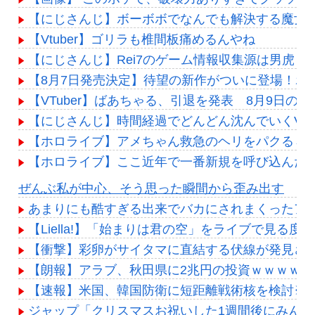
【にじさんじ】ボーボボでなんでも解決する魔女
【Vtuber】ゴリラも椎間板痛めるんやね
【にじさんじ】Rei7のゲーム情報収集源は男虎
【8月7日発売決定】待望の新作がついに登場！ホロラ
【VTuber】ばあちゃる、引退を発表 8月9日の誕
【にじさんじ】時間経過でどんどん沈んでいくVTub
【ホロライブ】アメちゃん救急のヘリをパクる→落下【
【ホロライブ】ここ近年で一番新規を呼び込んだ
Powered by livedoor 相互RSS
ぜんぶ私が中心、そう思った瞬間から歪み出す
あまりにも酷すぎる出来でバカにされまくったア
【Liella!】「始まりは君の空」をライブで見る度
【衝撃】彩卵がサイタマに直結する伏線が発見され
【朗報】アラブ、秋田県に2兆円の投資ｗｗｗｗｗ
【速報】米国、韓国防衛に短距離戦術核を検討※
ジャップ「クリスマスお祝いした1週間後にみん