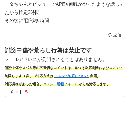
ータちゃんとビジューでAPEX何戦かやったような話して
たから推定2時間
その後に配信約6時間
返信
誹謗中傷や荒らし行為は禁止です
メールアドレスが公開されることはありません。
誹謗中傷やスパム
等の不適切なコメントは、見つけ次第削除およびコメント
制限します（詳しい対応方法は
コメント対応について
参照）
対応漏れがあった場合、
コメント通報フォーム
からも対応します。
コメント
※