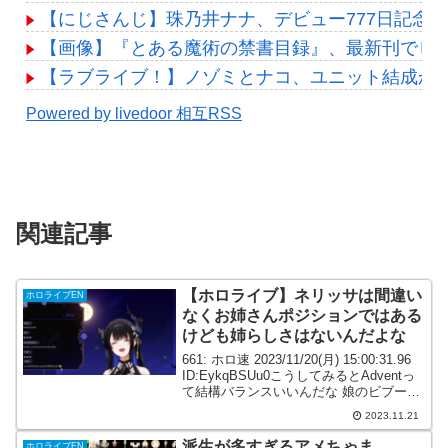
【にじさんじ】珠乃井ナナ、デビュー777日記念
【画像】『とある魔術の禁書目録』、最新刊でヒ
【ラブライブ！】ノゾミとナコ、ユニット結成か
Powered by livedoor 相互RSS
関連記事
【ホロライブ】ネリッサは間違い
ホロライブEN
なくお姉さんポジションではある
けども姉らしさはないんだよな
661: ホロ速 2023/11/20(月) 15:00:31.96
ID:EykqBSUu0こうしてみるとAdventっ
て結構バランスいいんだな 娘のビブー、
双子の妹のフワモコ、同じ年の義理の姉
2023.11.21
妹あるいは友人みたいな対等な立ち位置
のシオリ...
派生が多すぎるアメちゃま、
ホロライブEN