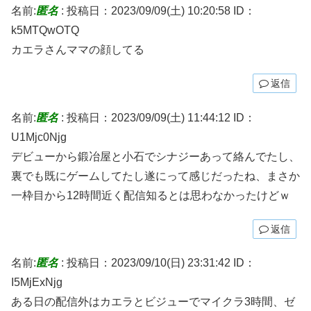
名前:
匿名
:
投稿日：2023/09/09(土) 10:20:58
ID：
k5MTQwOTQ
カエラさんママの顔してる
返信
名前:
匿名
:
投稿日：2023/09/09(土) 11:44:12
ID：
U1Mjc0Njg
デビューから鍛冶屋と小石でシナジーあって絡んでたし、
裏でも既にゲームしてたし遂にって感じだったね、まさか
一枠目から12時間近く配信知るとは思わなかったけどｗ
返信
名前:
匿名
:
投稿日：2023/09/10(日) 23:31:42
ID：
I5MjExNjg
ある日の配信外はカエラとビジューでマイクラ3時間、ゼ