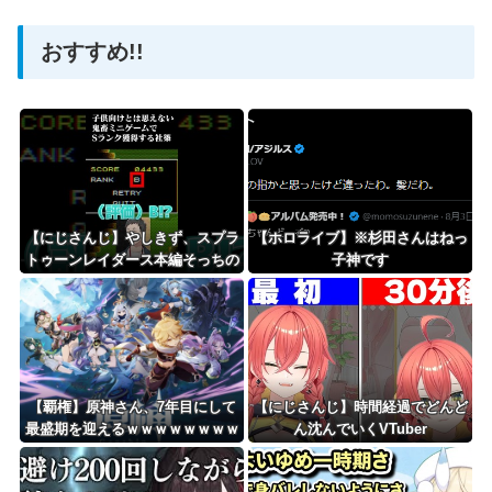
おすすめ!!
Powered by livedoor 相互RSS
【にじさんじ】やしきず、スプラ
【ホロライブ】※杉田さんはねっ
トゥーンレイダース本編そっちの
子神です
けで極悪ミニゲームを極めようと
する
【覇権】原神さん、7年目にして
【にじさんじ】時間経過でどんど
最盛期を迎えるｗｗｗｗｗｗｗｗ
ん沈んでいくVTuber
ｗｗ