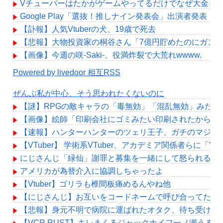
Vチューバーはたかがゲームやってるだけでなぜ大金を
Google Play「選抜！推しナイン発表会」出演者発
【訃報】人気Vtuberの犬、19歳で死去
【悲報】大物投資家の桐谷さん「7億円貯めたのにガン
【画像】今週の咲-Saki-、役満炸裂で大荒れwwww.
Powered by livedoor 相互RSS
ぜんぶ私が中心、そう思われたくないのに
【謎】RPGの敵キャラの「毒無効」「混乱無効」みた
【画像】絵師「印刷会社にゴミみたい印刷されたから晒
【速報】ハンターハンターのツェリ王子、ガチのマジで
【VTuber】 学術系VTuber、アカデミア関係者
にじさんじ「緑仙」謝罪と募集を一緒にして怒られる「V
アメリカが為替介入に協調しちゃったよ
【Vtuber】ゴリラも椎間板痛めるんやね他
【にじさんじ】お互いをコードネームで呼び合ってたよ
【悲報】身元不明で病院に運ばれたオタク、待ち受けか
【VCR RUST】キレまくるジャックナイフ一ノ瀬うる