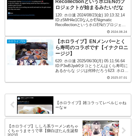
RecollectionというホロENのプ
ロジェクトが始まるみたいだな
120: ホロ速 2024/08/23(金) 10:13:32.14
ID:z5MH4e1C0なんかENigmatic
RecollectionというホロENのプロジェク
トが始まるみたいだな121: ホロ速
2024.08.24
2024/08/23(金) 10...
【ホロライブ】ENメンバーとく
ホロライブEN
ら寿司のコラボです【イナクロニ
ージジ】
620: ホロ速 2025/06/30(月) 05:11:56.64
ID:P3wBJpdr0タコとうどんはくら寿司に
あるからな ジジは何枠だろう623: ホロ速
2025/06/30(月) 05:17:53.34
2025.07.01
ID:gO9KP2a+0...
【ホロライブ】雑コラってレベルじゃね
ーなｗ
【ホロライブ】ししろ系ラーメンめちゃ
くちゃうまそうで草【獅白ぼたん生誕祭
2023】