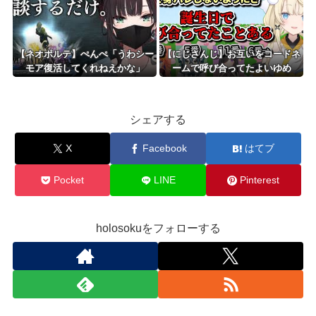
【ネオポルテ】ぺんぺ「うわシー
【にじさんじ】お互いをコードネ
モア復活してくれねえかな」
ームで呼び合ってたよいゆめ
シェアする
X
Facebook
はてブ
Pocket
LINE
Pinterest
holosokuをフォローする