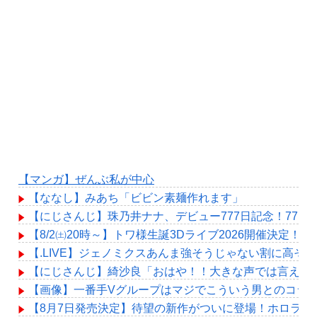
【マンガ】ぜんぶ私が中心
【ななし】みあち「ビビン素麺作れます」
【にじさんじ】珠乃井ナナ、デビュー777日記念！77
【8/2㈯20時～】トワ様生誕3Dライブ2026開催決定！
【.LIVE】ジェノミクスあんま強そうじゃない割に高そ
【にじさんじ】綺沙良「おはや！！大きな声では言えな
【画像】一番手Vグループはマジでこういう男とのコラ
【8月7日発売決定】待望の新作がついに登場！ホロライブメン