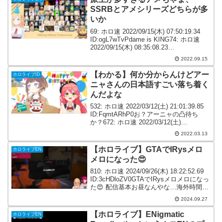
SSRBとアメシリーズどちらが多
いか
69: ホロ速 2022/09/15(木) 07:50:19.34
ID:ogL7wTvPdame is KING74: ホロ速
2022/09/15(木) 08:35:08.23
ID:dbM8Ow3m0アメリアのKINGネタかと
2022.09.15
思ったら...
【わかる】何か分からんけどアー
ホロライブID
ニャさんの日本語すごい落ち着く
んだよな
532: ホロ速 2022/03/12(土) 21:01:39.85
ID:FqmtARhP0お？アーニャの凸待ち
か？672: ホロ速 2022/03/12(土)
21:32:49.64 ID:1heu7vnH0何か分からん
2022.03.13
けどアーニャさん...
【ホロライブ】GTAでIRysメロ
ホロライブEN
メロになった😍
810: ホロ速 2024/09/26(木) 18:22:52.69
ID:3cHDloZV0GTAでIRysメロメロになっ
た😍 配信基本お昼なんやな…海外時間た
からそらそうか😥812: ホロ速
2024.09.27
2024/09/26(木) 18:23:32...
【ホロライブ】ENigmatic
ホロライブEN