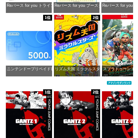
Reバース for you トライアルデッキ ホロライブプロダクション ver.ホ
Reバース for you ブースターパック ホロラ
Reバース for y
価格：¥1,650
価格：¥2,980
価格：¥1
1位
2位
ニンテンドープリペイド番号 5000円|オンラインコード版
リズム天国 ミラクルスターズ -Switch
スプラトゥーン レイダ
価格：¥5,000
価格：¥5,645
価格：¥6
1位
2位