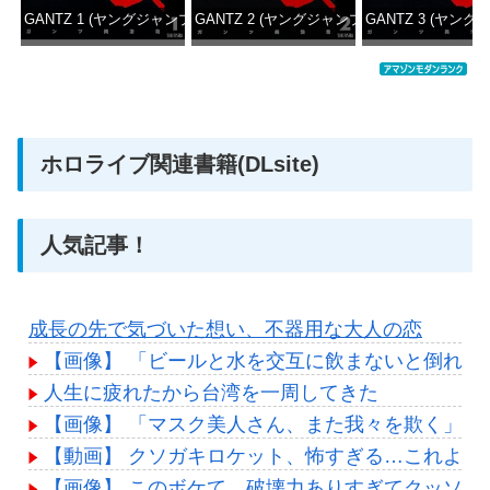
GANTZ 1 (ヤングジャンプコミックスDIGITAL)
GANTZ 2 (ヤングジャンプコミックスDIGITAL
GANTZ 3 (ヤング
価格：¥100
価格：¥100
価格：
ホロライブ関連書籍(DLsite)
人気記事！
成長の先で気づいた想い、不器用な大人の恋
【画像】 「ビールと水を交互に飲まないと倒れる
人生に疲れたから台湾を一周してきた
【画像】 「マスク美人さん、また我々を欺く」←海外で
【動画】 クソガキロケット、怖すぎる…これよく
【画像】 このボケて、破壊力ありすぎてクッソワ