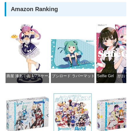
Amazon Ranking
壽屋 湊あくあ 1/7スケール PVC製 塗装済み完成品フィギュア PP942
ブシロード ラバーマットコレクション Vol.851 ホロラ
Selfie Girl がお
価格：¥13,356
価格：¥2,530
価格：¥2