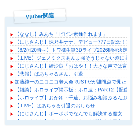
Vtuber関連
【ななし】みあち「ビビン素麺作れます」
【にじさんじ】珠乃井ナナ、デビュー777日記念！77
【8/2㈯20時～】トワ様生誕3Dライブ2026開催決定！
【.LIVE】ジェノミクスあんま強そうじゃない割に高
【にじさんじ】綺沙良「おはや！！大きな声では言えな
【悲報】ばあちゃるさん、引退
加藤純一のニコニコ老人会RUSTだが誰視点で見たい？
【雑談】ホロライブ掲示板：ホロ速：PART2【配信実
【ホロライブ】おかゆ・千速、お悩み相談ぶるんぶるん
【.LIVE】ばあちゃる引退のおしらせ
【にじさんじ】ボーボボでなんでも解決する魔女
【にじさんじ】ボーボボでなんでも解決する魔女
【ホロライブ】アメちゃん救急のヘリをパクる→落下【ho