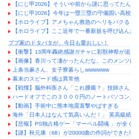
【にじ甲2026】そういや前から謎に思ってたん
【にじ甲2026】今年は一塁三塁の守備固い高校多
【ホロライブ】アメちゃん救急のヘリをパクる→落下【
【ホロライブ】ここ近年で一番新規を呼び込んだ
Powered by livedoor 相互RSS
ブブ家のドタバタが、今日も愛おしい！
【衝撃】13周年轟絶感謝ガチャに彩獣神祭が追加
【画像】香川って凄かったんだな。このメンツに並
上条当麻さん、女子寮暮らしwwwwww
幕末のスピード感は異常他
【戦慄】脳外科医さん「これ腫瘍？」技師さん「
ハードオフでこの３０００円のノートパソコン見
【動画】手術中に熊本地震直撃やばすぎる
海外「日本人はなんて気高いんだ！」 英高級紙も
【悲報】PS独占格ゲー「マーベル闘魂 」が全く
【謎】秋元康（68）が20000曲の作詞ができた理