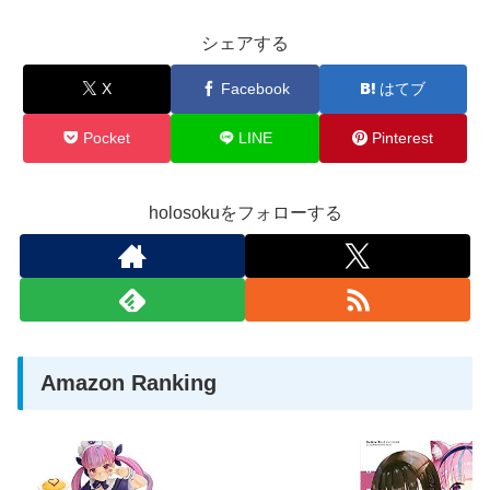
セラフ・ダズルガーデン エリ
サンゴ 緑仙 レオス・ヴィンセ
ー・コニファー 立伝都々 えま★
ント」
シェアする
おうがすと 」
X
Facebook
はてブ
Pocket
LINE
Pinterest
holosokuをフォローする
Amazon Ranking