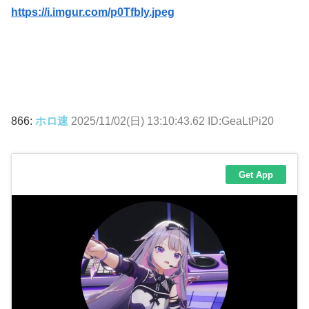
https://i.imgur.com/p0Tfbly.jpeg
866:
ホロ速
2025/11/02(日) 13:10:43.62 ID:GeaLtPi20