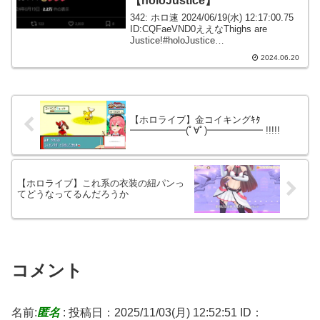
【holoJustice】
342: ホロ速 2024/06/19(水) 12:17:00.75
ID:CQFaeVND0ええなThighs are
Justice!#holoJustice
pic.twitter.com/RD0BM5vPzY— Raora
2024.06.20
Pant...
【ホロライブ】金コイキングｷﾀ
━━━━━━(ﾟ∀ﾟ)━━━━━━ !!!!!
【ホロライブ】これ系の衣装の紐パンっ
てどうなってるんだろうか
コメント
名前:
匿名
:
投稿日：2025/11/03(月) 12:52:51
ID：