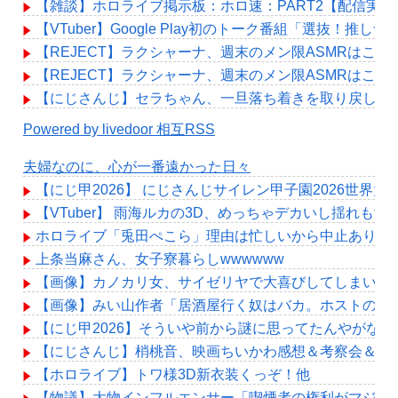
【雑談】ホロライブ掲示板：ホロ速：PART2【配信実況
【VTuber】Google Play初のトーク番組「選抜！推し
【REJECT】ラクシャーナ、週末のメン限ASMRはこれ
【REJECT】ラクシャーナ、週末のメン限ASMRはこれ
【にじさんじ】セラちゃん、一旦落ち着きを取り戻した
Powered by livedoor 相互RSS
夫婦なのに、心が一番遠かった日々
【にじ甲2026】 にじさんじサイレン甲子園2026世界
【VTuber】 雨海ルカの3D、めっちゃデカいし揺れもす
ホロライブ「兎田ぺこら」理由は忙しいから中止あり得
上条当麻さん、女子寮暮らしwwwwww
【画像】カノカリ女、サイゼリヤで大喜びしてしまい炎
【画像】みい山作者「居酒屋行く奴はバカ。ホストの初
【にじ甲2026】そういや前から謎に思ってたんやがな
【にじさんじ】梢桃音、映画ちいかわ感想＆考察会＆平和
【ホロライブ】トワ様3D新衣装くっぞ！他
【物議】大物インフルエンサー「喫煙者の権利がマジで