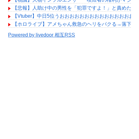
【悲報】人助け中の男性を「犯罪ですよ！」と責めた女
【Vtuber】中日5位うおおおおおおおおおおおおおおお
【ホロライブ】アメちゃん救急のヘリをパクる→落下【hol
Powered by livedoor 相互RSS