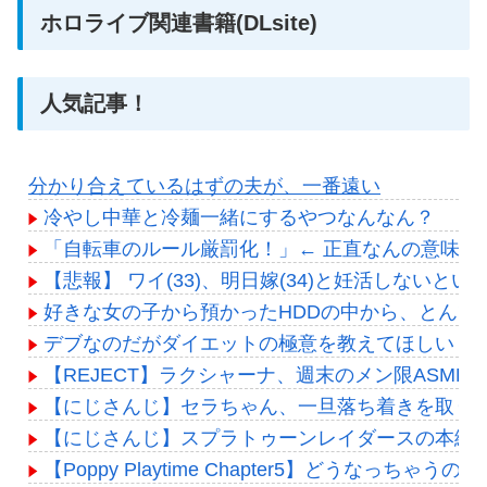
ホロライブ関連書籍(DLsite)
人気記事！
分かり合えているはずの夫が、一番遠い
冷やし中華と冷麺一緒にするやつなんなん？
「自転車のルール厳罰化！」← 正直なんの意味も
【悲報】 ワイ(33)、明日嫁(34)と妊活しないと
好きな女の子から預かったHDDの中から、とんで
デブなのだがダイエットの極意を教えてほしい
【REJECT】ラクシャーナ、週末のメン限ASMR
【にじさんじ】セラちゃん、一旦落ち着きを取り
【にじさんじ】スプラトゥーンレイダースの本編
【Poppy Playtime Chapter5】どうなっち