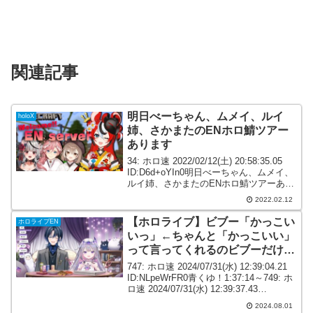
関連記事
明日べーちゃん、ムメイ、ルイ
holoX
姉、さかまたのENホロ鯖ツアー
あります
34: ホロ速 2022/02/12(土) 20:58:35.05
ID:D6d+oYIn0明日べーちゃん、ムメイ、
ルイ姉、さかまたのENホロ鯖ツアーあり
ます 37: ホロ速 2022/02/12(土)
2022.02.12
21:00:05.28 ID:nI4...
【ホロライブ】ビブー「かっこい
ホロライブEN
いっ」←ちゃんと「かっこいい」
って言ってくれるのビブーだけで
は？
747: ホロ速 2024/07/31(水) 12:39:04.21
ID:NLpeWrFR0青くゆ！1:37:14～749: ホ
ロ速 2024/07/31(水) 12:39:37.43
ID:swgLjgM00青くん…英語棒読みすんな
2024.08.01
w7...