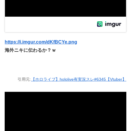
https://i.imgur.com/dKfBCYe.png
海外ニキに伝わるか？ｗ
引用元:
【ホロライブ】hololive有実況スレ#6345【Vtuber】