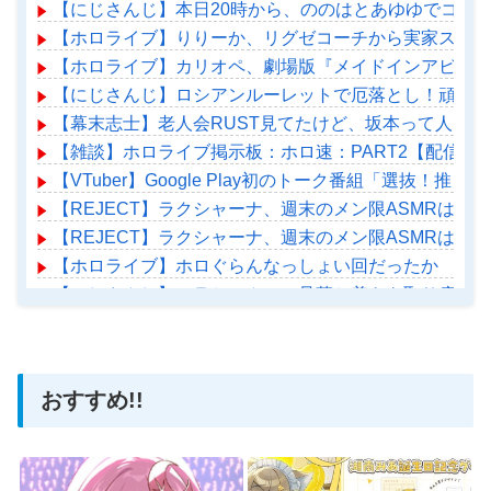
【にじさんじ】本日20時から、ののはとあゆゆでコラ
【ホロライブ】りりーか、リグゼコーチから実家スーパ
【ホロライブ】カリオペ、劇場版『メイドインアビス』
【にじさんじ】ロシアンルーレットで厄落とし！頑張れ
【幕末志士】老人会RUST見てたけど、坂本って人と
【雑談】ホロライブ掲示板：ホロ速：PART2【配信実
【VTuber】Google Play初のトーク番組「選抜！推
【REJECT】ラクシャーナ、週末のメン限ASMRはこ
【REJECT】ラクシャーナ、週末のメン限ASMRはこ
【ホロライブ】ホロぐらんなっしょい回だったか
【にじさんじ】セラちゃん、一旦落ち着きを取り戻した
【ホロライブ】アメちゃん救急のヘリをパクる→落下【ho
おすすめ!!
Powered by livedoor 相互RSS