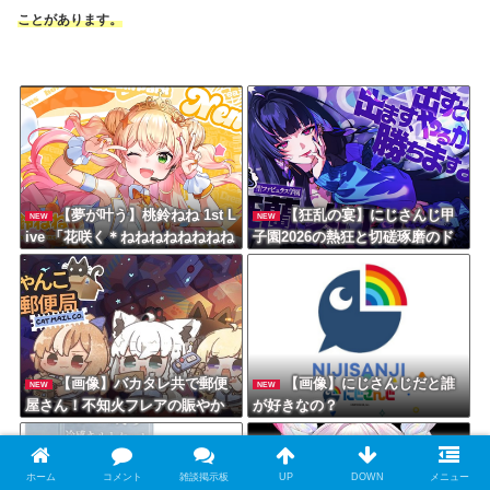
ことがあります。
【夢が叶う】桃鈴ねね 1st L
【狂乱の宴】にじさんじ甲
NEW
NEW
ive 「花咲く＊ねねねねねねねね
子園2026の熱狂と切磋琢磨のド
超開花！」！アイドル魂を完全
ラマを徹底解剖
網羅
【画像】バカタレ共で郵便
【画像】にじさんじだと誰
NEW
NEW
屋さん！不知火フレアの賑やか
が好きなの？
な配達劇に密着！白上フブキ
角巻わため
ホーム
コメント
雑談掲示板
UP
DOWN
メニュー