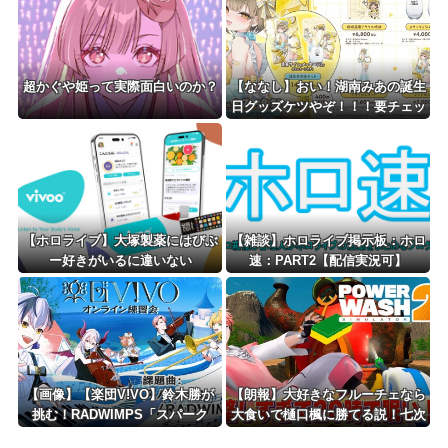
超かぐや姫って実際面白いのか？
【ななし】おい！湖南みあの誕生
日グッズケツやぞ！！！要チェッ
クや！！！
【ホロライブ】大塚製薬にはびぶ
【雑談】ホロライブ掲示板：ホロ
ー好きがいるに違いない
速：PART2【配信実況可】
【画像】【楽団V!VO】鈴木勝が
【朗報】大好きなフルーチェなら
挑む！RADWIMPS「スパーク
大食いで樋口楓に勝てる説！七次
ル」オンライン練習会「鈴木勝
元生徒会の挑戦「樋口楓 周防