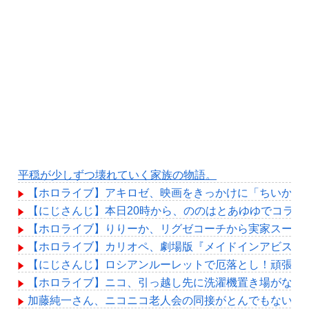
平穏が少しずつ壊れていく家族の物語。
【ホロライブ】アキロゼ、映画をきっかけに「ちいかわ
【にじさんじ】本日20時から、ののはとあゆゆでコラボ
【ホロライブ】りりーか、リグゼコーチから実家スーパ
【ホロライブ】カリオペ、劇場版『メイドインアビス』
【にじさんじ】ロシアンルーレットで厄落とし！頑張れ
【ホロライブ】ニコ、引っ越し先に洗濯機置き場がない
加藤純一さん、ニコニコ老人会の同接がとんでもないこ