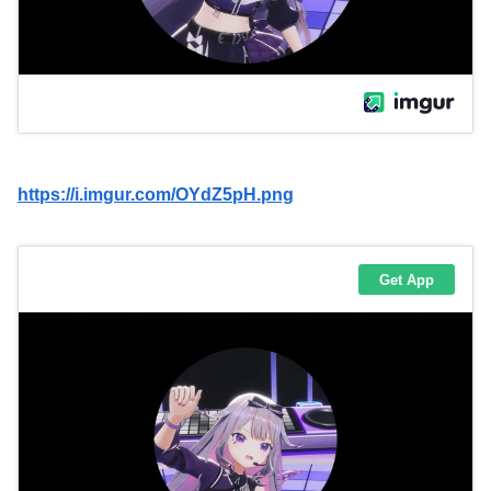
https://i.imgur.com/OYdZ5pH.png