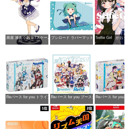
壽屋 湊あくあ 1/7スケール PVC製 塗装済み完成品フィギュア PP942
ブシロード ラバーマットコレクション Vol.851 ホロラ
Selfie Girl がお
価格：¥13,356
価格：¥2,530
価格：¥2
Reバース for you トライアルデッキ ホロライブプロダクション ver.ホ
Reバース for you ブースターパック ホロラ
Reバース for y
価格：¥1,650
価格：¥2,980
価格：¥1
1位
2位