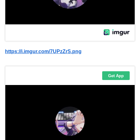
https://i.imgur.com/7UPzZrS.png