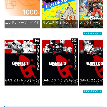
ニンテンドープリペイド番号 1000円|オンラインコード版
リズム天国 ミラクルスターズ -Switch
スプラトゥーン レイダ
価格：¥1,000
価格：¥5,645
価格：¥6
1位
2位
GANTZ 1 (ヤングジャンプコミックスDIGITAL)
GANTZ 3 (ヤングジャンプコミックスDIGITAL
GANTZ 2 (ヤング
価格：¥100
価格：¥100
価格：