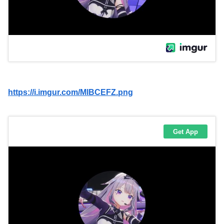
https://i.imgur.com/MlBCEFZ.png