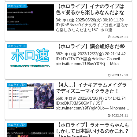
【ホロライブ】イナのライブは
ホロライブEN
色々凝るから楽しみなんだよな
34: ホロ速 2025/05/20(火) 00:10:11.39
ID:jKhENvze0イナのライブは色々凝るか
ら楽しみなんだよな157: ホロ速
2025/05/20(火) 13:56:43.99
2025.05.21
ID:HSPG+u4v0明日のイナの...
【ホロライブ】議会組好きだ😭
ホロライブEN
382: ホロ速 2023/12/22(金) 20:21:14.42
ID:kDuTTVZYH議会Hololive Council
pic.twitter.com/TU8usY07Kj— Mika
Pikazo (@MikaPikaZo) ...
2023.12.23
【4人…】イナキアラムメイグラ
ホロライブEN
でディズニーマイクラきた！
669: ホロ速 2022/01/10(月) 17:41:42.74
ID:roDKFXMS0GMT / JST
pic.twitter.com/s9fYrgM0Uo— Ninomae
Ina’nis🐙holoEN (@ninomaeina...
2022.01.11
【ホロライブ】ラオーラちゃんも
ホロライブEN
しかして日本語いけるのかこれ？