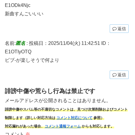
E1ODk4Njc
新曲すんごいいい
返信
名前:
匿名
:
投稿日：2025/11/04(火) 11:42:51
ID：
E1OTIyOTQ
ビブ-が楽しそうで何より
返信
誹謗中傷や荒らし行為は禁止です
メールアドレスが公開されることはありません。
誹謗中傷やスパム
等の不適切なコメントは、見つけ次第削除およびコメント
制限します（詳しい対応方法は
コメント対応について
参照）
対応漏れがあった場合、
コメント通報フォーム
からも対応します。
コメント
※