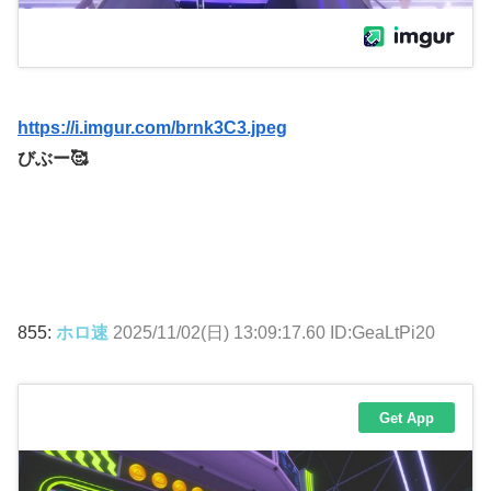
https://i.imgur.com/brnk3C3.jpeg
びぶー🥰
855:
ホロ速
2025/11/02(日) 13:09:17.60 ID:GeaLtPi20