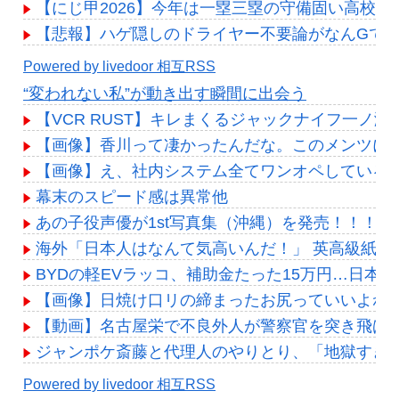
【にじ甲2026】今年は一塁三塁の守備固い高校多
【悲報】ハゲ隠しのドライヤー不要論がなんGで
Powered by livedoor 相互RSS
“変われない私”が動き出す瞬間に出会う
【VCR RUST】キレまくるジャックナイフ一ノ
【画像】香川って凄かったんだな。このメンツに並
【画像】え、社内システム全てワンオペしている
幕末のスピード感は異常他
あの子役声優が1st写真集（沖縄）を発売！！！
海外「日本人はなんて気高いんだ！」 英高級紙も
BYDの軽EVラッコ、補助金たった15万円…日
【画像】日焼け口リの締まったお尻っていいよね
【動画】名古屋栄で不良外人が警察官を突き飛ば
ジャンポケ斎藤と代理人のやりとり、「地獄すぎ
Powered by livedoor 相互RSS