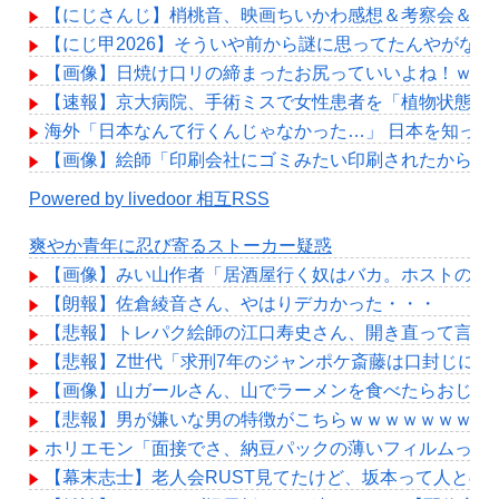
【にじさんじ】梢桃音、映画ちいかわ感想＆考察会＆平和
【にじ甲2026】そういや前から謎に思ってたんやがな
【画像】日焼け口リの締まったお尻っていいよね！ｗｗ
【速報】京大病院、手術ミスで女性患者を「植物状態」
海外「日本なんて行くんじゃなかった…」 日本を知っ
【画像】絵師「印刷会社にゴミみたい印刷されたから晒
Powered by livedoor 相互RSS
爽やか青年に忍び寄るストーカー疑惑
【画像】みい山作者「居酒屋行く奴はバカ。ホストの初
【朗報】佐倉綾音さん、やはりデカかった・・・
【悲報】トレパク絵師の江口寿史さん、開き直って言い
【悲報】Z世代「求刑7年のジャンポケ斎藤は口封じに被
【画像】山ガールさん、山でラーメンを食べたらおじさ
【悲報】男が嫌いな男の特徴がこちらｗｗｗｗｗｗｗｗ
ホリエモン「面接でさ、納豆パックの薄いフィルムって
【幕末志士】老人会RUST見てたけど、坂本って人との