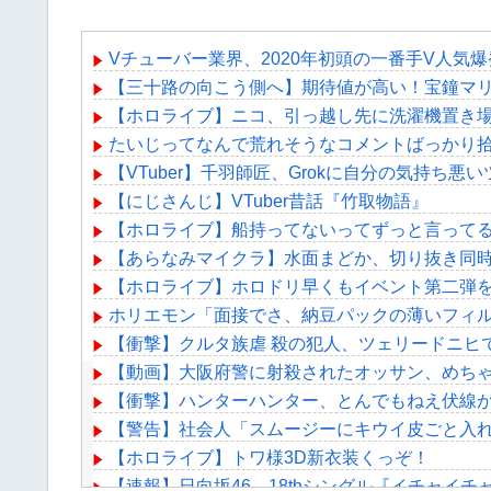
Vチューバー業界、2020年初頭の一番手V人気
【三十路の向こう側へ】期待値が高い！宝鐘マ
【ホロライブ】ニコ、引っ越し先に洗濯機置き
たいじってなんで荒れそうなコメントばっかり
【VTuber】千羽師匠、Grokに自分の気持
【にじさんじ】VTuber昔話『竹取物語』
【ホロライブ】船持ってないってずっと言って
【あらなみマイクラ】水面まどか、切り抜き同
【ホロライブ】ホロドリ早くもイベント第二弾を
ホリエモン「面接でさ、納豆パックの薄いフィ
【衝撃】クルタ族虐 殺の犯人、ツェリードニヒ
【動画】大阪府警に射殺されたオッサン、めち
【衝撃】ハンターハンター、とんでもねえ伏線
【警告】社会人「スムージーにキウイ皮ごと入れ
【ホロライブ】トワ様3D新衣装くっぞ！
【速報】日向坂46、18thシングル『イチャイ