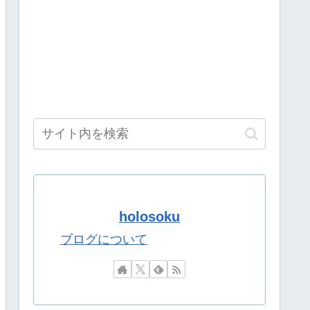
43億円分繰り返しまくり逮捕
ント
「寝た方がいい」と言われブチギレ
ら『いやな兄』『ぶん殴られても文句は言えんやろこれ』
い
んの草
」とコラボ！
になる
holosoku
弾バッグSP」安倍元首相の悲劇や石破前首相も同環境だった
海斗」に注がれる“厳しい視線” 「レギュラー剥奪も選択肢のひ
ブログについて
様！
い
進化に絶句や