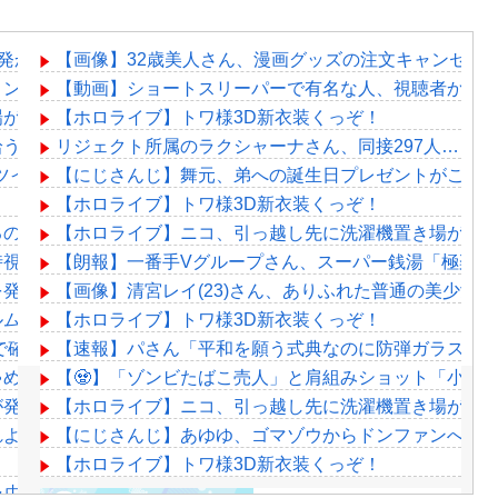
爆発から何も変わらない……
【画像】32歳美人さん、漫画グッズの注文キャンセルを
リン：誕生日カウントダウンで魅せる最高のエンターテインメ
【動画】ショートスリーパーで有名な人、視聴者から
場がない
【ホロライブ】トワ様3D新衣装くっぞ！
拾うんだろうな
リジェクト所属のラクシャーナさん、同接297人……
ち悪いツイート聞くやつやってるのかなって思ったら相手鴨神やんけ
【にじさんじ】舞元、弟への誕生日プレゼントがこち
【ホロライブ】トワ様3D新衣装くっぞ！
るのに何故かみんな船上にいるよね
【ホロライブ】ニコ、引っ越し先に洗濯機置き場がな
時視聴！マネージャーがこれ同時視聴しましょう！ってやって
【朗報】一番手Vグループさん、スーパー銭湯「極楽湯
発表！！本日18時に詳細公開
【画像】清宮レイ(23)さん、ありふれた普通の美少女
ルムって何のために入っていの？って聞くわけ」
【ホロライブ】トワ様3D新衣装くっぞ！
で確定！クロロの演劇のせいで2人も無駄死ににwwww
【速報】パさん「平和を願う式典なのに防弾ガラスと防
ゃめちゃ苦しそうに死ぬ
【🧟】「ゾンビたばこ売人」と肩組みショット「小園
が発掘される。クルタ族の虐殺犯人がツェリードニヒだった模
【ホロライブ】ニコ、引っ越し先に洗濯機置き場がな
よ。これ美容にいいんだよね〜」→ 結果…
【にじさんじ】あゆゆ、ゴマゾウからドンファンへの
【ホロライブ】トワ様3D新衣装くっぞ！
チャ虫』の発売が決定！！