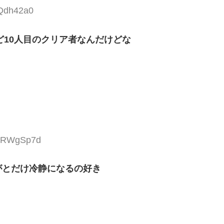
1Qdh42a0
ど10人目のクリア者なんだけどな
mERWgSp7d
がとだけ冷静になるの好き