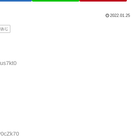
2022.01.25
壺おじ
/us7kt0
y0cZk70