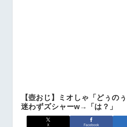
Powered by livedoor 相互RSS
【壺おじ】ミオしゃ「どぅの
迷わずズシャーw→「は？」
X
Facebook