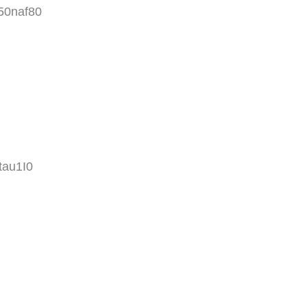
50naf80
tau1I0