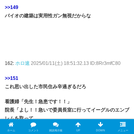
>>149
バイオの建築は実用性ガン無視だからな
162:
ホロ速
2025/01/11(土) 18:51:32.13 ID:8Rr3mfC80
>>151
これ思い出した市民住み辛過ぎるだろ
看護婦「先生！急患です！！」
院長「よし！！急いで委員長室に行ってイーグルのエンブ
レムを取って
地下水道の銀の鍵を入手して戦車の模型の場所を動かした
ホーム
コメント
雑談掲示板
UP
DOWN
メニュー