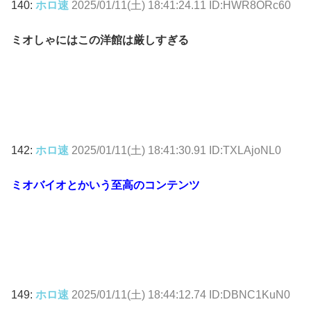
140:
ホロ速
2025/01/11(土) 18:41:24.11 ID:HWR8ORc60
ミオしゃにはこの洋館は厳しすぎる
142:
ホロ速
2025/01/11(土) 18:41:30.91 ID:TXLAjoNL0
ミオバイオとかいう至高のコンテンツ
149:
ホロ速
2025/01/11(土) 18:44:12.74 ID:DBNC1KuN0