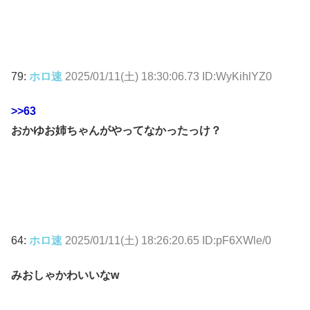
79:
ホロ速
2025/01/11(土) 18:30:06.73 ID:WyKihlYZ0
>>63
おかゆお姉ちゃんがやってなかったっけ？
64:
ホロ速
2025/01/11(土) 18:26:20.65 ID:pF6XWle/0
みおしゃかわいいなw