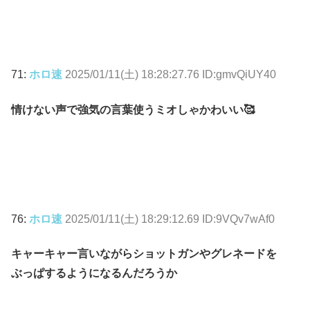
71:
ホロ速
2025/01/11(土) 18:28:27.76 ID:gmvQiUY40
情けない声で強気の言葉使うミオしゃかわいい🥰
76:
ホロ速
2025/01/11(土) 18:29:12.69 ID:9VQv7wAf0
キャーキャー言いながらショットガンやグレネードを
ぶっぱするようになるんだろうか