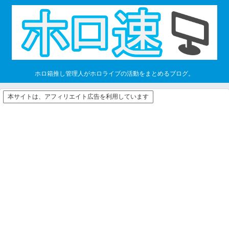
ホロ箱推し管理人がホロライブの活動をまとめるブログ。
本サイトは、アフィリエイト広告を利用しています