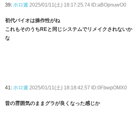
39:
ホロ速
2025/01/11(土) 18:17:25.74 ID:aBOpnuwO0
初代バイオは操作性がね
これもそのうちREと同じシステムでリメイクされないか
な
41:
ホロ速
2025/01/11(土) 18:18:42.57 ID:0FbwpOMX0
昔の雰囲気のままグラが良くなった感じか