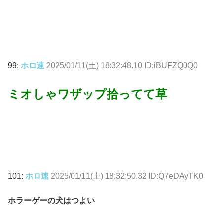
99:
ホロ速
2025/01/11(土) 18:32:48.10 ID:iBUFZQ0Q0
ミオしゃワザップ拾ってて草
101:
ホロ速
2025/01/11(土) 18:32:50.32 ID:Q7eDAyTK0
ホラーゲーの犬はつよい