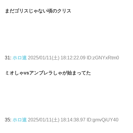
まだゴリスじゃない頃のクリス
31:
ホロ速
2025/01/11(土) 18:12:22.09 ID:zGNYxRtm0
ミオしゃvsアンブレラしゃが始まってた
35:
ホロ速
2025/01/11(土) 18:14:38.97 ID:gmvQiUY40