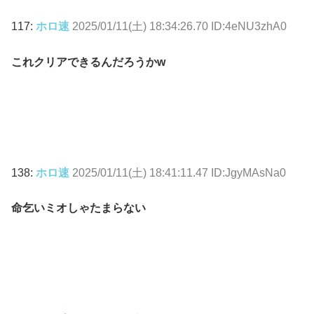
117:
ホロ速
2025/01/11(土) 18:34:26.70 ID:4eNU3zhA0
これクリアできるんだろうかw
138:
ホロ速
2025/01/11(土) 18:41:11.47 ID:JgyMAsNa0
命乞いミオしゃたまらない