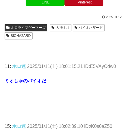
LINE
Pinterest
2025.01.12
ホロライブゲーマーズ
大神ミオ
バイオハザード
BIOHAZARD
11:
ホロ速
2025/01/11(土) 18:01:15.21 ID:E5VAyOdw0
ミオしゃのバイオだ
15:
ホロ速
2025/01/11(土) 18:02:39.10 ID:/K0s0aZ50