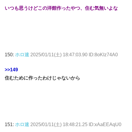
いつも思うけどこの洋館作ったやつ、住む気無いよな
150:
ホロ速
2025/01/11(土) 18:47:03.90 ID:8oKIz74A0
>>149
住むために作ったわけじゃないから
151:
ホロ速
2025/01/11(土) 18:48:21.25 ID:xAaEEAqU0