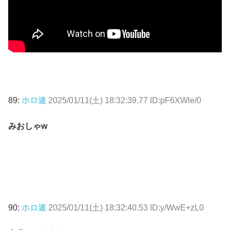
89:
ホロ速
2025/01/11(土) 18:32:39.77 ID:pF6XWle/0
みおしゃw
90:
ホロ速
2025/01/11(土) 18:32:40.53 ID:y/WwE+zL0