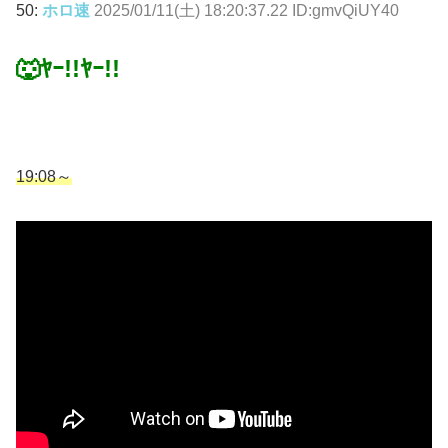
50:
ホロ速
2025/01/11(土) 18:20:37.22 ID:gmvQiUY40
🐺ﾔｰ!!ﾔｰ!!
19:08～