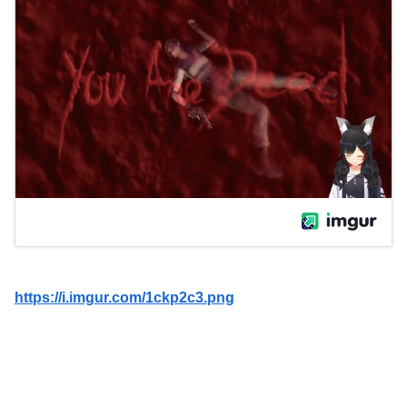
https://i.imgur.com/1ckp2c3.png