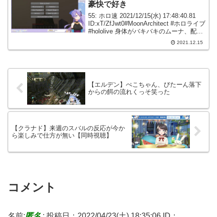
豪快で好き
55: ホロ速 2021/12/15(水) 17:48:40.81
ID:xT/ZfJwt0#MoonArchitect #ホロライブ
#hololive 身体がバキバキのムーナ、配信
中にものすごい勢いでサロンパスを貼る
2021.12.15
【ホロライブID切り...
【エルデン】ぺこちゃん、びたーん落下
からの餌の流れくっそ笑った
【クラナド】来週のスバルの反応が今か
ら楽しみで仕方が無い【同時視聴】
コメント
名前:
匿名
:
投稿日：2022/04/23(土) 18:35:06
ID：