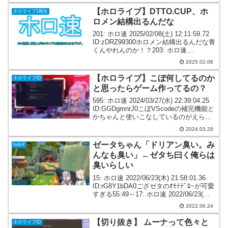
【ホロライブ】DTTO.CUP、ホ
ホロライブ1期生
ロメン結構出るんだな
201: ホロ速 2025/02/08(土) 12:11:59.72
ID:zDRZ99300ホロメン結構出るんだな青
くんやれんのか！？203: ホロ速
2025/02/08(土) 12:13:27.10
2025.02.08
ID:w9boHex/0>>201...
【ホロライブ】こぼ何してるのか
ホロライブID
と思ったらゲーム作ってるの？
595: ホロ速 2024/03/27(水) 22:39:04.25
ID:GGDgmnrJ0こぼVScodeの補完機能と
かちゃんと使いこなしているのがえらい
17:54～600: ホロ速 2024/03/27(水)
2024.03.28
22:40:22.66 ...
ゼータちゃん「ドリアン臭い。み
holoX
んなも臭い」←ゼタち曰く俺らは
臭いらしい
15: ホロ速 2022/06/23(木) 21:58:01.36
ID:rG8Y1bDA0ござゼタのｵﾓﾃﾃﾞﾛｰが可愛
すぎる55:49～17: ホロ速 2022/06/23(木)
21:58:36.54 ID:HJtzCGtY0ゼタ「ｵ...
2022.06.24
【切り抜き】 ムーナって色々と
ホロライブID