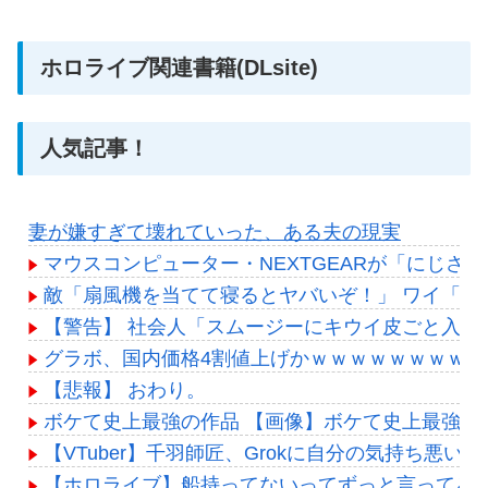
ホロライブ関連書籍(DLsite)
人気記事！
妻が嫌すぎて壊れていった、ある夫の現実
マウスコンピューター・NEXTGEARが「にじさ
敵「扇風機を当てて寝るとヤバいぞ！」 ワイ「大
【警告】 社会人「スムージーにキウイ皮ごと入れ
グラボ、国内価格4割値上げかｗｗｗｗｗｗｗｗｗ
【悲報】 おわり。
ボケて史上最強の作品 【画像】ボケて史上最強の
【VTuber】千羽師匠、Grokに自分の気持ち
【ホロライブ】船持ってないってずっと言ってる