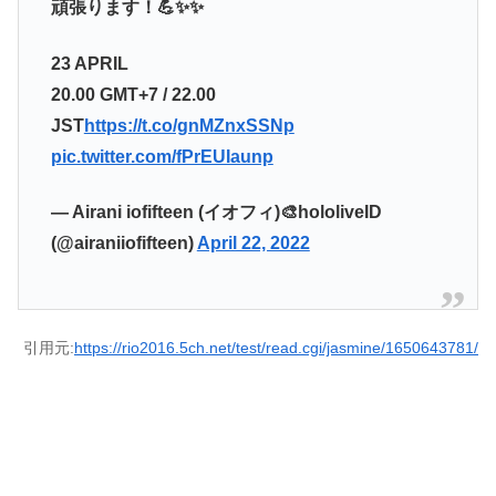
頑張ります！💪✨✨
23 APRIL
20.00 GMT+7 / 22.00
JST
https://t.co/gnMZnxSSNp
pic.twitter.com/fPrEUIaunp
— Airani iofifteen (イオフィ)🎨hololiveID
(@airaniiofifteen)
April 22, 2022
引用元:
https://rio2016.5ch.net/test/read.cgi/jasmine/1650643781/