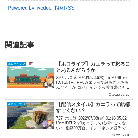
Powered by livedoor 相互RSS
関連記事
【ホロライブ】カエラって怒るこ
ホロライブID
とあるんだろうか
230: ホロ速 2023/08/30(水) 16:20:49.76
ID:TaUT+mPR0カエラって怒ることある
んだろうか コボとかいつも感情爆発させ
てるけどカエラがそんな調子で喋ってる
2023.08.31
の見たことない気がする233: ホロ速
2023/...
【配信スタイル】カエラって結構
ホロライブID
すごくない？
727: ホロ速 2022/07/08(金) 01:18:05.62
ID:mIDFL7vy0カエラって結構すごくな
い？ 登録30万台、インドネシア基準で安
定して3000.4000出すんだけど やっぱ配
2022.07.08
信マシーンってアドになるんかね728:...