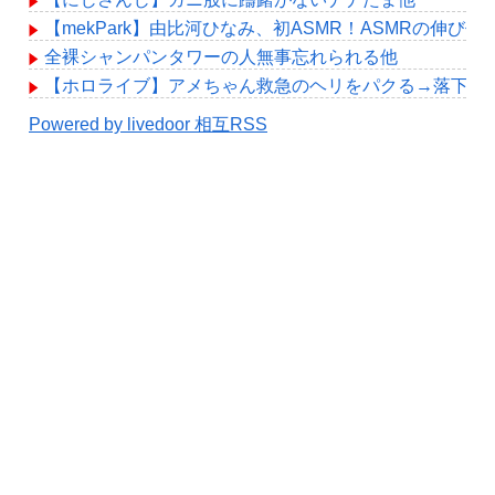
【mekPark】由比河ひなみ、初ASMR！ASMRの伸び代
全裸シャンパンタワーの人無事忘れられる他
【ホロライブ】アメちゃん救急のヘリをパクる→落下【hol
Powered by livedoor 相互RSS