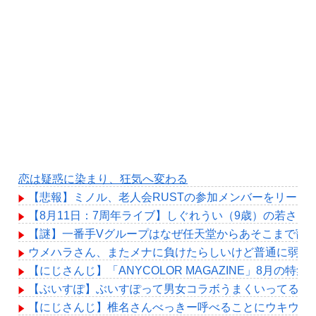
恋は疑惑に染まり、狂気へ変わる
【悲報】ミノル、老人会RUSTの参加メンバーをリーク
【8月11日：7周年ライブ】しぐれうい（9歳）の若さ
【謎】一番手Vグループはなぜ任天堂からあそこまで寵
ウメハラさん、またメナに負けたらしいけど普通に弱め
【にじさんじ】「ANYCOLOR MAGAZINE」8月
【ぶいすぽ】ぶいすぽって男女コラボうまくいってるよ
【にじさんじ】椎名さんべっきー呼べることにウキウキ