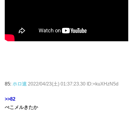
85:
ホロ速
2022/04/23(土) 01:37:23.30 ID:+kuXHzN5d
>>82
ぺこメルきたか