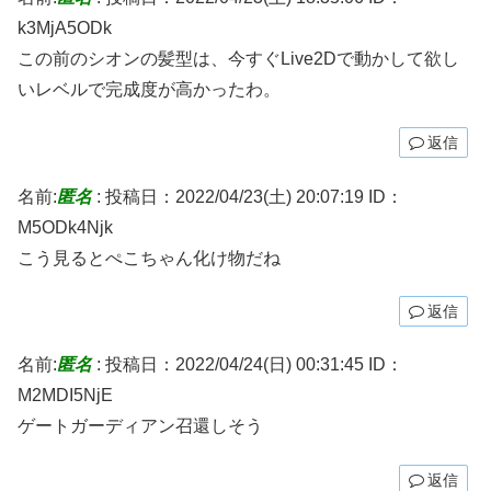
k3MjA5ODk
この前のシオンの髪型は、今すぐLive2Dで動かして欲し
いレベルで完成度が高かったわ。
返信
名前:
匿名
:
投稿日：2022/04/23(土) 20:07:19
ID：
M5ODk4Njk
こう見るとぺこちゃん化け物だね
返信
名前:
匿名
:
投稿日：2022/04/24(日) 00:31:45
ID：
M2MDI5NjE
ゲートガーディアン召還しそう
返信