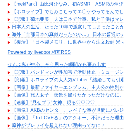
【mekPark】由比河ひなみ、初ASMR！ASMRの伸び代
【ホロライブ】でもみこちってエ〇ゲやってるんでしょ
【悲報】菊地亜美「夫は日本で仕事、私と子供はマレー
日本人の生活、たった10年で激変してしまったことが発
海外「全部日本の真似だったのか…」 日本の普通のテレ
【復活】「日本製メモリ」に世界中から注文殺到 米マ
Powered by livedoor 相互RSS
ぜんぶ私が中心、そう思った瞬間から歪み出す
【悲報】バンドマンが性加害で活動休止→ミュージシャ
【朗報】ホロライブの大人気VTuber「結婚しても引退
【画像】最新ファイヤーエンブレム、主人公の性別が「Typ
【画像】旅人女子「夜景を撮りたかっただけなのに、故郷
【速報】"見せブラ"女神、現る♡♡♡♡
【画像】AKBのセンター、レベチな事が世間にバレ始め
【画像】『To LOVEる』のアクキー、不評だった理由が
原神がブレワイを超えれない理由ってなに？