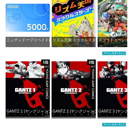
ニンテンドープリペイド番号 5000円|オンラインコード版
リズム天国 ミラクルスターズ -Switch
スプラトゥーン レイダ
価格：¥5,000
価格：¥5,645
価格：¥6
1位
2位
GANTZ 1 (ヤングジャンプコミックスDIGITAL)
GANTZ 2 (ヤングジャンプコミックスDIGITAL
GANTZ 3 (ヤング
価格：¥100
価格：¥100
価格：