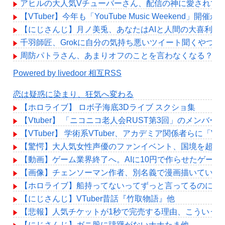
アヒルの大人気Vチューバーさん、配信の神に愛されて
【VTuber】今年も「YouTube Music Weekend
【にじさんじ】月ノ美兎、あなたはAIと人間の大喜利回
千羽師匠、Grokに自分の気持ち悪いツイート聞くやつ
周防パトラさん、あまりオフのことを言わなくなる？
Powered by livedoor 相互RSS
恋は疑惑に染まり、狂気へ変わる
【ホロライブ】 ロボ子海底3Dライブ スクショ集
【Vtuber】 「ニコニコ老人会RUST第3回」のメンバー
【VTuber】 学術系VTuber、アカデミア関係者
【驚愕】大人気女性声優のファンイベント、国境を超え
【動画】ゲーム業界終了へ。AIに10円で作らせたゲー
【画像】チェンソーマン作者、別名義で漫画描いている
【ホロライブ】船持ってないってずっと言ってるのに何
【にじさんじ】VTuber昔話『竹取物語』他
【悲報】人気チケットが1秒で完売する理由、こういう
【にじさんじ】ガニ股に躊躇がないナナたま他