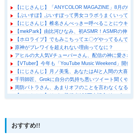
【にじさんじ】「ANYCOLOR MAGAZINE」8
【ぶいすぽ】ぶいすぽって男女コラボうまくいってるよ
【にじさんじ】椎名さんべっきー呼べることにウキウキ
【mekPark】由比河ひなみ、初ASMR！ASMRの伸び
【ホロライブ】でもみこちってエ〇ゲやってるんでしょ
原神がブレワイを超えれない理由ってなに？
アヒルの大人気Vチューバーさん、配信の神に愛されて
【VTuber】今年も「YouTube Music Weekend
【にじさんじ】月ノ美兎、あなたはAIと人間の大喜利回
千羽師匠、Grokに自分の気持ち悪いツイート聞くやつ
周防パトラさん、あまりオフのことを言わなくなる？
【にじさんじ】リゼの登録者100万人記念グッズに折
【ホロライブ】アメちゃん救急のヘリをパクる→落下【ho
おすすめ!!