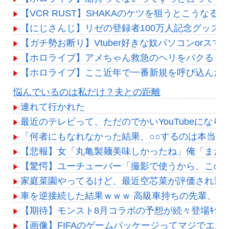
【VCR RUST】SHAKAのケツを狙うとこうなる
【にじさんじ】リゼの登録者100万人記念グッズ
【ガチ勢お断り】Vtuber好きな奴パソコンor
【ホロライブ】アメちゃん救急のヘリをパクる→落下【
【ホロライブ】ここ近年で一番新規を呼び込んだ
Powered by livedoor 相互RSS
悩んでいるのは私だけ？夫との距離
連れて行かれた
最近のテレビって、ただのでかいYouTubeになり
「何者にもなれなかった結果、○○するのは本当
【悲報】女「丸亀製麺美味しかったね」俺「また来
【驚愕】ユーチューバー「撮影で使うから、この高級時
家庭菜園やってるけど、最近空芯菜が評価され過
車を逆接続した結果ｗｗｗ 高級車持ちの先輩、C
【期待】モンスト8月コラボの予想が続々登場ｷﾀ━━━
【画像】FIFAのゲームパッケージってマジでエム