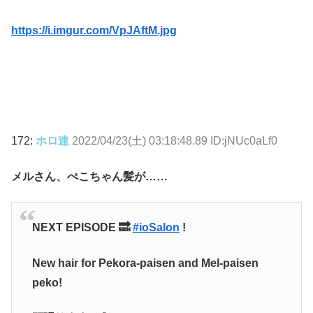
https://i.imgur.com/VpJAftM.jpg
172:
ホロ速
2022/04/23(土) 03:18:48.89 ID:jNUc0aLf0
メルさん、ぺこちゃん髪が……
NEXT EPISODE 🔜
#ioSalon
!
New hair for Pekora-paisen and Mel-paisen
peko!