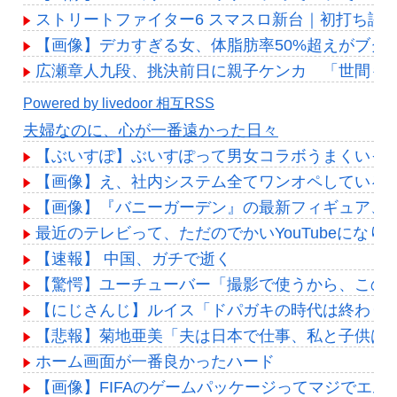
ストリートファイター6 スマスロ新台｜初打ち評価＆感
【画像】デカすぎる女、体脂肪率50%超えがブクブ
広瀬章人九段、挑決前日に親子ケンカ 「世間も
Powered by livedoor 相互RSS
夫婦なのに、心が一番遠かった日々
【ぶいすぽ】ぶいすぽって男女コラボうまくいっ
【画像】え、社内システム全てワンオペしている
【画像】『バニーガーデン』の最新フィギュア、
最近のテレビって、ただのでかいYouTubeになり
【速報】 中国、ガチで逝く
【驚愕】ユーチューバー「撮影で使うから、この高級時
【にじさんじ】ルイス「ドパガキの時代は終わり！セロ
【悲報】菊地亜美「夫は日本で仕事、私と子供は
ホーム画面が一番良かったハード
【画像】FIFAのゲームパッケージってマジでエム