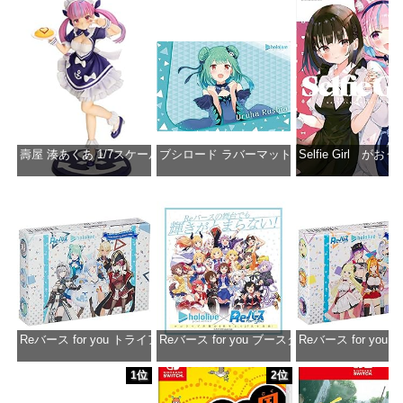
壽屋 湊あくあ 1/7スケール PVC製 塗装済み完成品フィギュア PP942
ブシロード ラバーマットコレクション Vol.851 ホロラ
Selfie Girl がお
価格：¥13,356
価格：¥2,530
価格：¥2
Reバース for you トライアルデッキ ホロライブプロダクション ver.ホ
Reバース for you ブースターパック ホロラ
Reバース for y
価格：¥1,650
価格：¥2,980
価格：¥1
1位
2位