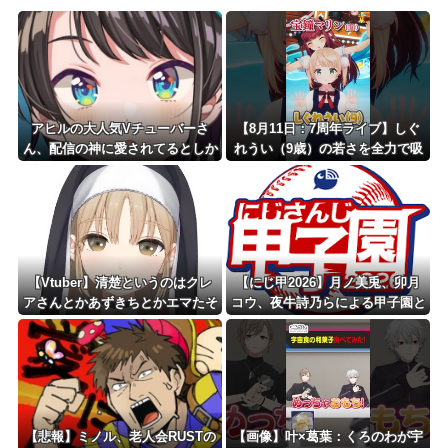
Powered by livedoor 相互RSS
アヒルの大人気Vチューバーさ
【8月11日：7周年ライブ】しぐ
ん、配信の神に愛されてるとしか
れうい（9歳）の若さを全力で吸
思えない確率の偏りｗ
いまくる宝鐘マリン船長！爆笑必
至の掛け合いと二人の尊すぎる関
係性は見逃し厳禁のショート動
画！
【Vtuber】清楚というのはクレ
【にじ甲2026】月ノ美兎、卯月
アさんとかあずきちとかエマたそ
コウ、夜牛詩乃らによる甲子園と
みたいなVtuberのことを言うん
かも見たくはある
や
【悲報】ミノル、老人会RUSTの
【画像】叶×葛葉：くろのわが宇