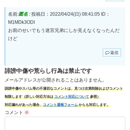
名前:
匿名
:
投稿日：2022/04/24(日) 08:41:05
ID：
M1MDk3ODI
お前のせいでもう迷宮兄弟にしか見えなくなったんだ
けど
返信
誹謗中傷や荒らし行為は禁止です
メールアドレスが公開されることはありません。
誹謗中傷やスパム
等の不適切なコメントは、見つけ次第削除およびコメント
制限します（詳しい対応方法は
コメント対応について
参照）
対応漏れがあった場合、
コメント通報フォーム
からも対応します。
コメント
※