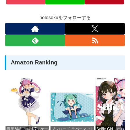
holosokuをフォローする
Amazon Ranking
壽屋 湊あくあ 1/7スケール PVC製 塗装済み完成品フィギュア PP942
ブシロード ラバーマットコレクション Vol.851 ホロラ
Selfie Girl がお