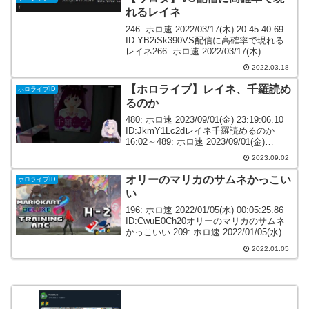
れるレイネ
246: ホロ速 2022/03/17(木) 20:45:40.69
ID:YB2iSk390VS配信に高確率で現れる
レイネ266: ホロ速 2022/03/17(木)
20:48:12.35 ID:iLWZLbHU0レイネ、VSが
2022.03.18
好きすぎ...
【ホロライブ】レイネ、千羅読め
ホロライブID
るのか
480: ホロ速 2023/09/01(金) 23:19:06.10
ID:JkmY1Lc2dレイネ千羅読めるのか
16:02～489: ホロ速 2023/09/01(金)
23:20:04.00 ID:fhf+Tpke0IDのレイネさ
2023.09.02
ん、日...
オリーのマリカのサムネかっこい
ホロライブID
い
196: ホロ速 2022/01/05(水) 00:05:25.86
ID:CwuE0Ch20オリーのマリカのサムネ
かっこいい 209: ホロ速 2022/01/05(水)
00:06:29.47 ID:6ATY3UKG0>>196絶望的
2022.01.05
な...