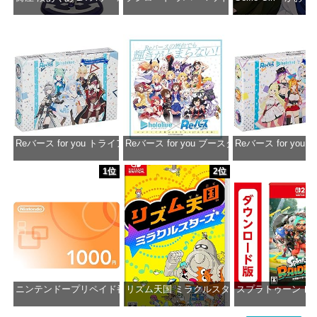
価格：¥13,356
価格：¥2,530
価格：¥2
Reバース for you トライアルデッキ ホロライブプロダクション ver.ホ
Reバース for you ブースターパック ホロラ
Reバース for y
価格：¥1,650
価格：¥2,980
価格：¥1
1位
2位
ニンテンドープリペイド番号 1000円|オンラインコード版
リズム天国 ミラクルスターズ -Switch
スプラトゥーン レ
価格：¥1,000
価格：¥5,595
価格：¥5