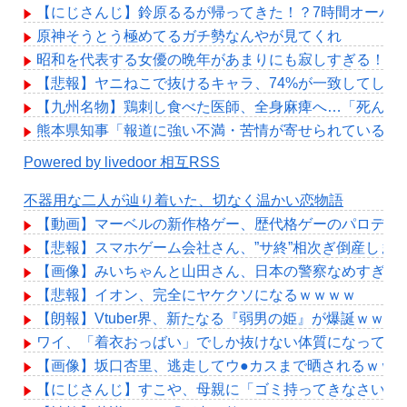
【にじさんじ】鈴原るるが帰ってきた！？7時間オーバ
原神そうとう極めてるガチ勢なんやが見てくれ
昭和を代表する女優の晩年があまりにも寂しすぎる！と
【悲報】ヤニねこで抜けるキャラ、74%が一致してしま
【九州名物】鶏刺し食べた医師、全身麻痺へ…「死んだ
熊本県知事「報道に強い不満・苦情が寄せられている」→
Powered by livedoor 相互RSS
不器用な二人が辿り着いた、切なく温かい恋物語
【動画】マーベルの新作格ゲー、歴代格ゲーのパロディが
【悲報】スマホゲーム会社さん、”サ終”相次ぎ倒産しま
【画像】みいちゃんと山田さん、日本の警察なめすぎで
【悲報】イオン、完全にヤケクソになるｗｗｗｗ
【朗報】Vtuber界、新たなる『弱男の姫』が爆誕ｗｗ
ワイ、「着衣おっばい」でしか抜けない体質になってし
【画像】坂口杏里、逃走してウ●カスまで晒されるｗｗ
【にじさんじ】すこや、母親に「ゴミ持ってきなさいよ