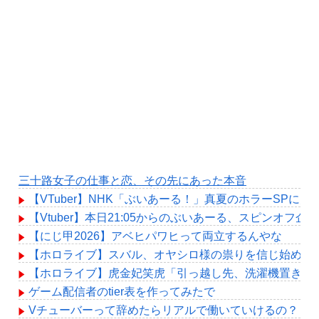
三十路女子の仕事と恋、その先にあった本音
【VTuber】NHK「ぶいあーる！」真夏のホラーSPに月ノ美
【Vtuber】本日21:05からのぶいあーる、スピンオフ企
【にじ甲2026】アベヒパワヒって両立するんやな
【ホロライブ】スバル、オヤシロ様の祟りを信じ始める
【ホロライブ】虎金妃笑虎「引っ越し先、洗濯機置き場が
ゲーム配信者のtier表を作ってみたで
Vチューバーって辞めたらリアルで働いていけるの？