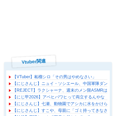
Vtuber関連
【VTuber】柘榴シロ「その男はやめなさい」
【にじさんじ】ニュイ・ソシエール、中国軍隊ダンス チ
【REJECT】ラクシャーナ、週末のメン限ASMRはこ
【にじ甲2026】アベヒパワヒって両立するんやな
【にじさんじ】七瀬、動物園でアシカに水をかけられビ
【にじさんじ】すこや、母親に「ゴミ持ってきなさいよ