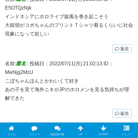
E5OTQzNjk
インドネシアにホロライブ旋風を巻き起こそう
大統領がコボちゃんのプリントＴシャツ着るくらいに社会
現象になって欲しい
返信
名前:
匿名
:
投稿日：2022/07/11(月) 21:02:13
ID：
MwNjg2MzU
こぼちゃんほんとかわいくて好き
あの子を見て海外ニキがJPのホロメンを見る気持ちが理
解できた
返信
名前:
匿名
:
投稿日：2022/07/11(月) 21:12:23
ID：
ホーム
コメント
雑談掲示板
UP
DOWN
メニュー
Q1NDYyNzI