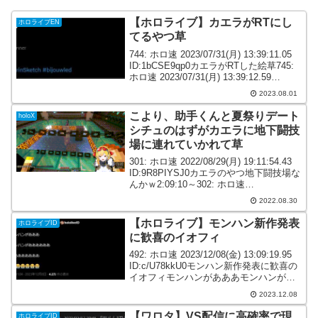
【ホロライブ】カエラがRTにし
ホロライブEN
てるやつ草
744: ホロ速 2023/07/31(月) 13:39:11.05
ID:1bCSE9qp0カエラがRTした絵草745:
ホロ速 2023/07/31(月) 13:39:12.59
ID:sVYWhmqe0カエラのアイコンピッケ
2023.08.01
ルになって...
こより、助手くんと夏祭りデート
holoX
シチュのはずがカエラに地下闘技
場に連れていかれて草
301: ホロ速 2022/08/29(月) 19:11:54.43
ID:9R8PIYSJ0カエラのやつ地下闘技場な
んかｗ2:09:10～302: ホロ速
2022/08/29(月) 19:12:08.74
2022.08.30
ID:6D9nsSn50カエラ...
【ホロライブ】モンハン新作発表
ホロライブID
に歓喜のイオフィ
492: ホロ速 2023/12/08(金) 13:09:19.95
ID:c/U78kkU0モンハン新作発表に歓喜の
イオフィモンハンがあああモンハンがあ
あああああああああああああ😭😭😭😭
2023.12.08
😭😭— Airani iofifteen (イオフィ...
【ワロタ】VS配信に高確率で現
ホロライブID