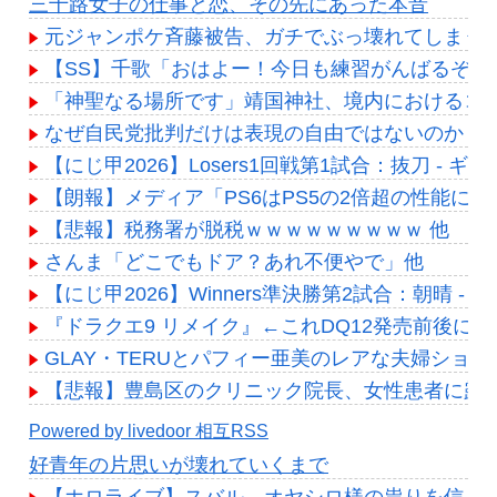
三十路女子の仕事と恋、その先にあった本音
元ジャンポケ斉藤被告、ガチでぶっ壊れてしまう
【SS】千歌「おはよー！今日も練習がんばるぞー
「神聖なる場所です」靖国神社、境内におけるコ
なぜ自民党批判だけは表現の自由ではないのか
【にじ甲2026】Losers1回戦第1試合：抜刀 
【朗報】メディア「PS6はPS5の2倍超の性能に」
【悲報】税務署が脱税ｗｗｗｗｗｗｗｗｗ 他
さんま「どこでもドア？あれ不便やで」他
【にじ甲2026】Winners準決勝第2試合：朝晴
『ドラクエ9 リメイク』←これDQ12発売前後に
GLAY・TERUとパフィー亜美のレアな夫婦ショ
【悲報】豊島区のクリニック院長、女性患者に露骨
Powered by livedoor 相互RSS
好青年の片思いが壊れていくまで
【ホロライブ】スバル、オヤシロ様の祟りを信じ