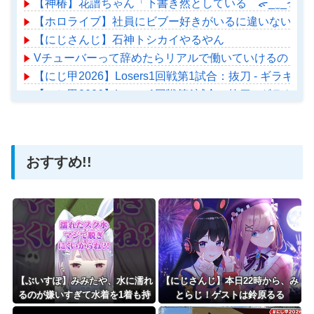
【神椿】花譜ちゃん「下書き然としている ᯠ_ ̫ _ᯄ
【ホロライブ】社員にビブー好きがいるに違いない（確
【にじさんじ】石神トシカイやるやん
Vチューバーって辞めたらリアルで働いていけるの？
【にじ甲2026】Losers1回戦第1試合：抜刀 - ギ
【にじ甲2026】Losers1回戦第1試合：抜刀 - ギ
【ホロライブ】アメちゃん救急のヘリをパクる→落下【ho
おすすめ!!
Powered by livedoor 相互RSS
【ぶいすぽ】みみたや、水に濡れ
【にじさんじ】本日22時から、み
るのが嫌いすぎて水着を1着も持
とらじ！ゲストは鈴原るる
っていない→スク水を着せられそ