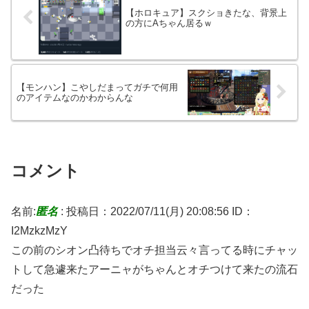
【ホロキュア】スクショきたな、背景上
の方にAちゃん居るｗ
【モンハン】こやしだまってガチで何用
のアイテムなのかわからんな
コメント
名前:
匿名
:
投稿日：2022/07/11(月) 20:08:56
ID：
I2MzkzMzY
この前のシオン凸待ちでオチ担当云々言ってる時にチャッ
トして急遽来たアーニャがちゃんとオチつけて来たの流石
だった