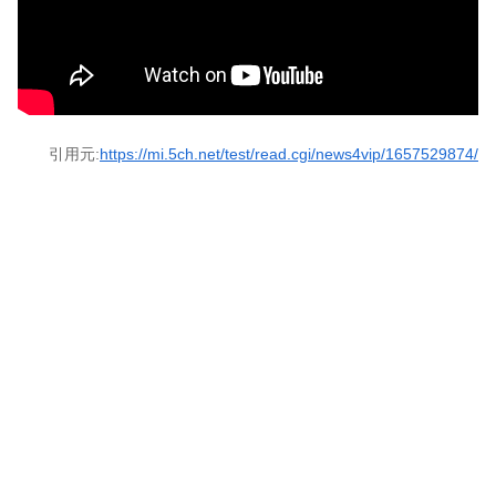
引用元:
https://mi.5ch.net/test/read.cgi/news4vip/1657529874/