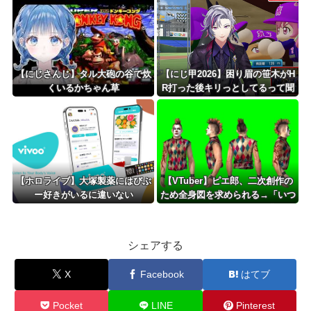
うになるｗ
【にじさんじ】タル大砲の谷で炊
【にじ甲2026】困り眉の笹木がH
くいるかちゃん草
R打った後キリっとしてるって聞
いたので確認したらかわいかった
【ホロライブ】大塚製薬にはびぶ
【VTuber】ピエ郎、二次創作の
ー好きがいるに違いない
ため全身図を求められる→「いつ
から俺に下半身があると錯覚して
いた…？」
シェアする
X
Facebook
はてブ
Pocket
LINE
Pinterest