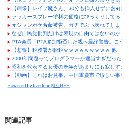
【画像】レイプ魔さん、30分も挿入せずにお●ぱ
ラッカースプレー塗料の価格にびっくりしてる
元ジャンポケ斉藤被告、ガチでぶっ壊れてしまう
なぜ自民党批判だけは表現の自由ではないのか
PTA会長「PTA参加拒否した親へ最終警告。こう
【悲報】税務署が脱税ｗｗｗｗｗｗｗｗｗ 他
2000年問題ってプログラマーが適当すぎだっただ
昭和を代表する女優の晩年があまりにも寂しすぎ
【動画】これはお見事。中国重慶市で珍しい事故
Powered by livedoor 相互RSS
関連記事