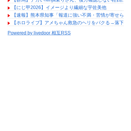
【にじ甲2026】イメージより繊細な宇佐美他
【速報】熊本県知事「報道に強い不満・苦情が寄せられて
【ホロライブ】アメちゃん救急のヘリをパクる→落下【hol
Powered by livedoor 相互RSS