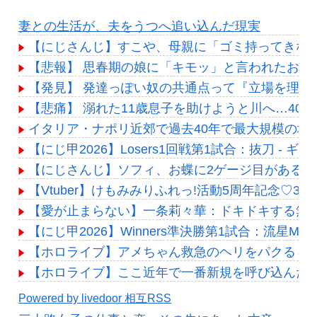
妻との生活が、夫をうつへ追い込んだ現実
【にじさんじ】すこや、母親に「ゴミ持ってきな
【悲報】 思春期の娘に「キモッ」と言われたお父
【発見】 発達っぽい奴の共通点って『立場を理解
【悲痛】 溺れた11歳息子を助けようと川へ…40歳
イタリア・ナポリ近郊で過去40年で最大規模の地震
【にじ甲2026】Losers1回戦第1試合：抜刀 
【にじさんじ】ソフィ、お蝶に2ゲージ目があるの
【Vtuber】けもみみりふれっ!活動5周年記念♡3
【愛が止まらない】一条莉々華：ドキドキする無
【にじ甲2026】Winners準決勝第1試合：流星M
【ホロライブ】アメちゃん救急のヘリをパクる→落下【
【ホロライブ】ここ近年で一番新規を呼び込んだ
Powered by livedoor 相互RSS