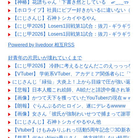
【神椿】花譜ちゃん「下書き然としている ᯠ_ ̫ _ᯄ
【ホロライブ】社員にビブー好きがいるに違いない（確
【にじさんじ】石神トシカイやるやん
【にじ甲2026】Losers1回戦第1試合：抜刀 - ギラ
【にじ甲2026】Losers1回戦第1試合：抜刀 - ギラ
Powered by livedoor 相互RSS
好青年の片思いが壊れていくまで
【にじ甲2026】 冷静に考えるとなんだこのえっっっな
【VTuber】 学術系VTuber、アカデミア関係者
にじさんじ「緑仙」大炎上！上から目線で圧が強い返信
【悲報】日本人艦これ絵師、AI絵だと誹謗中傷され筆を
【画像】かつて天下を獲っていたYouTuberの現在ｗｗｗ
【朗報】ぐらんぶるのヒロイン、遂にデレるwwww
【画像】女さん「彼氏が強制わいせつで捕まって謝罪の手紙
【にじさんじ】石神トシカイやるやん他
【Vtuber】けもみみりふれっ!活動5周年記念♡3D新衣
【群馬】デカいNinja乗りさん、後方確認しない軽四に