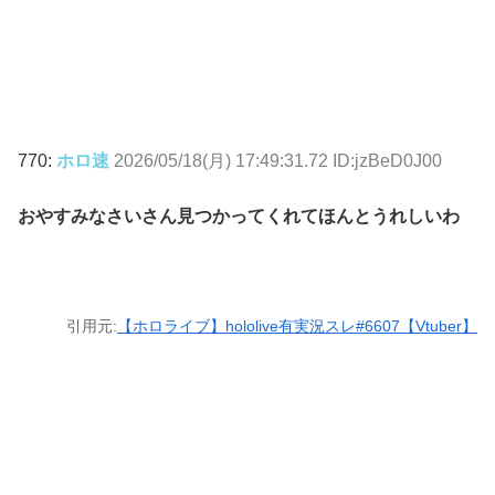
770:
ホロ速
2026/05/18(月) 17:49:31.72 ID:jzBeD0J00
おやすみなさいさん見つかってくれてほんとうれしいわ
引用元:
【ホロライブ】hololive有実況スレ#6607【Vtuber】