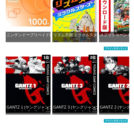
ニンテンドープリペイド番号 1000円|オンラインコード版
リズム天国 ミラクルスターズ -Switch
スプラトゥーン レ
価格：¥1,000
価格：¥5,645
価格：¥5
1位
2位
GANTZ 1 (ヤングジャンプコミックスDIGITAL)
GANTZ 3 (ヤングジャンプコミックスDIGITAL
GANTZ 2 (ヤング
価格：¥100
価格：¥100
価格：