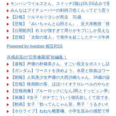
モンハンワイルズさん、スイッチ2版はDLSS込みで最大1
みんなはブイチューバーの剣持刀也くんってどう思う？
【訃報】ツルマルツヨシが死去 31歳
【悲報】『みいちゃんと山田さん』、近大准教授「残酷
【公開処刑】右３が強すぎて周りがモブにしか見えない女子の集
【悲報】「太鼓の達人」で発作を起こしたチーズ牛丼、S
Powered by livedoor 相互RSS
共感必至の“日常修羅場”短編集！
【速報】声優の朴璐美さん、すごい長文をポストし話題
【ガンダム】ワーストを決めよう。水星と鉄血はワースト
【朗報】人気美少女声優の大西沙織ちゃん、34歳の誕生
【悲報】映画館の客、ほぼバイオテロレベルのやらかし
【悲報画像】ブルーロックになんJ民とドッピュン孕ませ
【画像】X女子「ガチでこういう彼氏欲しくて息できん」 
【動画】女子「勃ってんじゃん笑」男子「うるさい//」
【ホロライブ】ねねち概要欄、小学生並みの感想で草