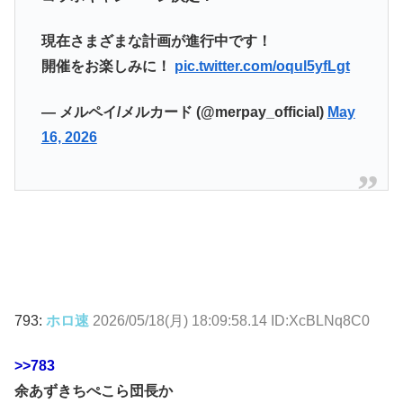
現在さまざまな計画が進行中です！
開催をお楽しみに！
pic.twitter.com/oqul5yfLgt
— メルペイ/メルカード (@merpay_official)
May
16, 2026
793:
ホロ速
2026/05/18(月) 18:09:58.14 ID:XcBLNq8C0
>>783
余あずきちぺこら団長か