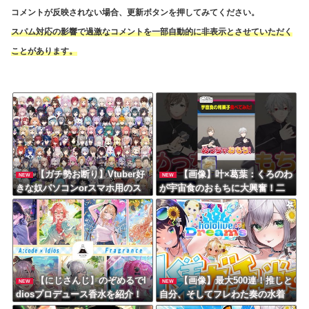
コメントが反映されない場合、更新ボタンを押してみてください。
スパム対応の影響で過激なコメントを一部自動的に非表示とさせていただく
ことがあります。
【ガチ勢お断り】Vtuber好
【画像】叶×葛葉：くろのわ
NEW
NEW
きな奴パソコンorスマホ用のス
が宇宙食のおもちに大興奮！二
ピーカー何使ってる？コスパ良
人の意気投合っぷりが最高
いの教えてくれ
【にじさんじ】のぞめるでI
【画像】最大500連！推しと
NEW
NEW
diosプロデュース香水を紹介！
自分、そしてフレわた奏の水着
石神「うわーこれめっちゃいい
は出るのか？大空スバル白銀ノ