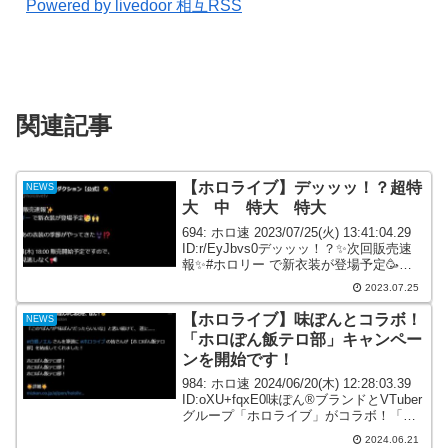
Powered by livedoor 相互RSS
関連記事
【ホロライブ】デッッッ！？超特
NEWS
大 中 特大 特大
694: ホロ速 2023/07/25(火) 13:41:04.29
ID:r/EyJbvs0デッッッ！？✨次回販売速
報✨#ホロリー で新衣装が登場予定🥳🙌
ついにあの衣装の季節がやってきた👙⁉7
2023.07.25
月27日(木) 18:00 販売開始予定ですの...
【ホロライブ】味ぽんとコラボ！
NEWS
「ホロぽん飯テロ部」キャンペー
ンを開始です！
984: ホロ速 2024/06/20(木) 12:28:03.39
ID:oXU+fqxE0味ぽん®ブランドとVTuber
グループ「ホロライブ」がコラボ！「ホ
ロぽん飯テロ部」キャンペーンを開始 ～
2024.06.21
6/24から数量限定セットの販売やライブ