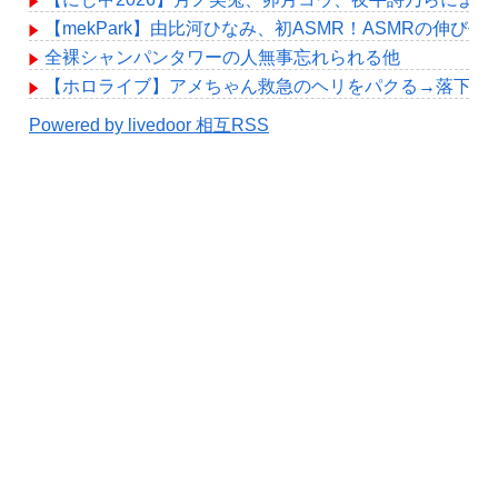
【mekPark】由比河ひなみ、初ASMR！ASMRの伸び代
全裸シャンパンタワーの人無事忘れられる他
【ホロライブ】アメちゃん救急のヘリをパクる→落下【hol
Powered by livedoor 相互RSS