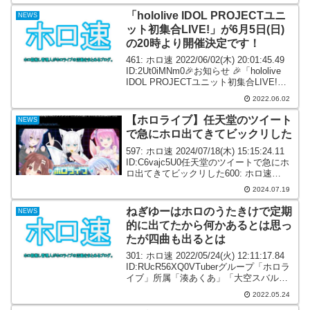
配...
「hololive IDOL PROJECTユニ
NEWS
ット初集合LIVE!」が6月5日(日)
の20時より開催決定です！
461: ホロ速 2022/06/02(木) 20:01:45.49
ID:2Ut0iMNm0🎉お知らせ 🎉「hololive
IDOL PROJECTユニット初集合LIVE!」
が2022年6月5日（日）20時より開催決定
2022.06.02
🎶本公演は事前収録...
【ホロライブ】任天堂のツイート
NEWS
で急にホロ出てきてビックリした
597: ホロ速 2024/07/18(木) 15:15:24.11
ID:C6vajc5U0任天堂のツイートで急にホ
ロ出てきてビックリした600: ホロ速
2024/07/18(木) 15:17:23.14 ID:0WtEknj90
2024.07.19
任天堂...
ねぎゆーはホロのうたきけで定期
NEWS
的に出てたから何かあるとは思っ
たが四曲も出るとは
301: ホロ速 2022/05/24(火) 12:11:17.84
ID:RUcR56XQ0VTuberグループ「ホロラ
イブ」所属「湊あくあ」「大空スバル」
「桃鈴ねね」によるユニット
2022.05.24
「NEGI☆U」、 1stEP『ねぎゆーのパな