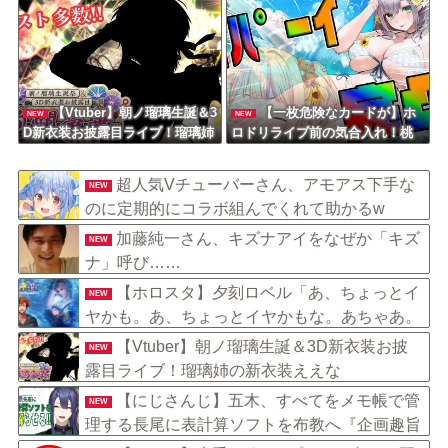
香り！しーちゃんの風呂上が
エル不知火フレア角巻わため音
り！」
乃瀬奏
【Vtuber】朝ノ瑠璃生誕＆3
【一枚危険なカードが】ホ
NEW
NEW
D新衣装お披露目ライブ！瑠璃姉
ロドリライブ前の気合入れ！桃
の新衣装ええな
鈴ねねが作る最強の「だんち
ょ」にファンが釘付け！
超人気Vチューバーさん、アモアス下手な
NEW
のに定期的にコラボ組んでくれて助かるw
加藤純一さん、キズナアイをなぜか「キズ
NEW
ナ」呼び……
【ホロスタ】夕刻ロベル「あ、ちょっとイ
NEW
ヤかも。あ、ちょっとイヤかもな。あちゃあ。
あちゃだね。ふっか……最悪。深いし」
【Vtuber】朝ノ瑠璃生誕＆3D新衣装お披
NEW
露目ライブ！瑠璃姉の新衣装ええな
【にじさんじ】五木、すべてをメモ帳で管
NEW
理する長尾に表計算ソフトを布教へ『企画趣旨