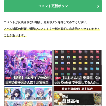
コメント更新ボタン
コメントが反映されない場合、更新ボタンを押してみてください。
スパム対応の影響で過激なコメントを一部自動的に非表示とさせていただく
ことがあります。
【話題】ホロライブ公式が
【にじさんじ】委員長、Cla
NEW
NEW
日本の春をおさんぽ！水宮枢ロ
ude Codeまで手出してるんか…
ボ子さんアキロゼ
『もう何でも作れそうやな』