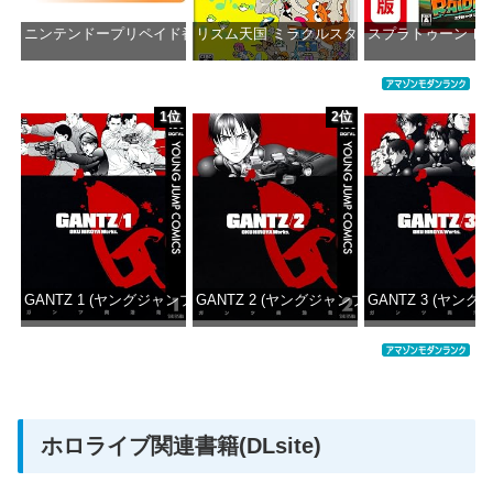
ニンテンドープリペイド番号 1000円|オンラインコード版
リズム天国 ミラクルスターズ -Switch
スプラトゥーン レ
価格：¥1,000
価格：¥5,595
価格：¥5
1位
2位
GANTZ 1 (ヤングジャンプコミックスDIGITAL)
GANTZ 2 (ヤングジャンプコミックスDIGITAL
GANTZ 3 (ヤング
価格：¥100
価格：¥100
価格：
ホロライブ関連書籍(DLsite)