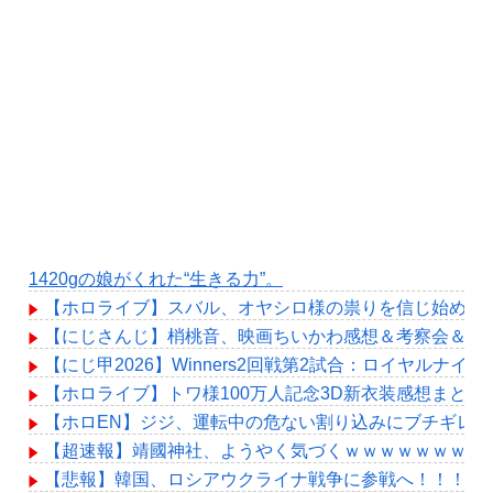
1420gの娘がくれた“生きる力”。
【ホロライブ】スバル、オヤシロ様の祟りを信じ始める
【にじさんじ】梢桃音、映画ちいかわ感想＆考察会＆平和
【にじ甲2026】Winners2回戦第2試合：ロイヤルナイ
【ホロライブ】トワ様100万人記念3D新衣装感想まとめ
【ホロEN】ジジ、運転中の危ない割り込みにブチギレ
【超速報】靖國神社、ようやく気づくｗｗｗｗｗｗｗｗ
【悲報】韓国、ロシアウクライナ戦争に参戦へ！！！