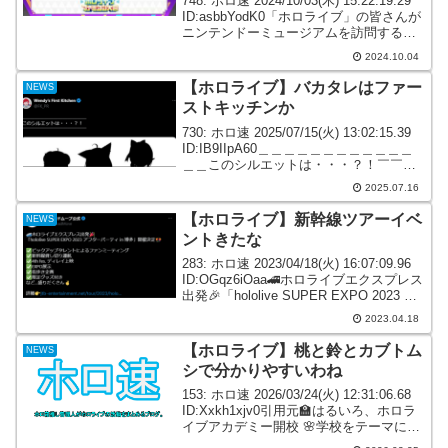
748: ホロ速 2024/10/03(木) 15:22:19.29
ID:asbbYodK0「ホロライブ」の皆さんが
ニンテンドーミュージアムを訪問するロ
ケ動画が、10月4日に公開。 749: ホロ速
2024.10.04
2024/10/03(木) 15:24...
【ホロライブ】バカタレはファー
NEWS
ストキッチンか
730: ホロ速 2025/07/15(火) 13:02:15.39
ID:IB9IIpA60＿＿＿＿＿＿＿＿＿＿＿＿
＿＿このシルエットは・・・？！￣￣￣
￣￣￣￣￣￣￣￣￣￣￣
2025.07.16
pic.twitter.com/wVWCeDaAD7— Wen...
【ホロライブ】新幹線ツアーイベ
NEWS
ントきたな
283: ホロ速 2023/04/18(火) 16:07:09.96
ID:OGqz6iOaa🚄ホロライブエクスプレス
出発🎉「hololive SUPER EXPO 2023 ア
フターパーティ in 博多」開催決定🎊✅ピ
2023.04.18
ックアップタレントに...
【ホロライブ】桃と鈴とカブトム
NEWS
シで分かりやすいわね
153: ホロ速 2026/03/24(火) 12:31:06.68
ID:Xxkh1xjv0引用元🏫はるいろ、ホロラ
イブアカデミー開校 🌸学校をテーマに、
ホロライブプロダクション所属の4名が可