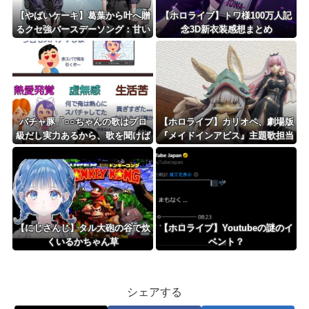
【やばいケーキ】葛葉から叶へ贈
【ホロライブ】トワ様100万人記
るクセ強バースデーソング：甘い
念3D新衣装感想まとめ
よりは美味いヤヴァイケーキ
バチャ豚「○○ちゃんの歌はプロ
【ホロライブ】カリオペ、劇場版
級だし実力あるから、歌を聞けば
『メイドインアビス』主題歌担当
アンチも黙るよ」←これ
に！！！
【にじさんじ】タル大砲の谷で炊
【ホロライブ】Youtubeの謎のイ
くいるかちゃん草
ベント？
シェアする