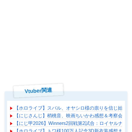
Vtuber関連
【ホロライブ】スバル、オヤシロ様の祟りを信じ始める
【にじさんじ】梢桃音、映画ちいかわ感想＆考察会＆平
【にじ甲2026】Winners2回戦第2試合：ロイヤルナ
【ホロライブ】トワ様100万人記念3D新衣装感想まとめ