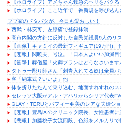
【ホロライブ】アメちゃん救急のヘリをパクる→落下【
【ホロライブ】ここ近年で一番新規を呼び込んだ
Powered by livedoor 相互RSS
ブブ家のドタバタが、今日も愛おしい！
西武・林安可、左膝痛で登録抹消
高市内閣の方針に反対した自民党議員9人のリス
【画像】キャミイの最新フィギュア(19万円)、作
【悲報】関暁夫、号泣。「日本人よいい加減目覚め
【衝撃】葬儀屋「火葬プランはどうなさいますか？」ワイ喪
タトゥー彫り師さん「刺青入れてる奴は全員バカで
客「納車式？いいよ」他
体を折りたたんで乗り込む、地面すれすれのスポ
セレッソ大阪がアル・アハリからシリア代表FWパ
GLAY・TERUとパフィー亜美のレアな夫婦ショ
【悲報】豊島区のクリニック院長、女性患者に露骨
【悲報】加藤桃子女流四段、色紙をメルカリで転売