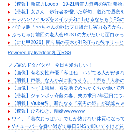
【速報】新電力Looop「19-21時電力無料の実証開
【悲報】女さん、歩行者を轢いた挙句、道路で昼寝をし
モンハンワイルズをスイッチ2に出せるならもうPSの選
バチャ豚「○○ちゃんの歌はプロ級だし実力あるから、
ぶっちゃけ前回の老人会RUSTの方がたいじ面白かった
【にじ甲2026】困り眉の笹木がHR打った後キリっと
Powered by livedoor 相互RSS
ブブ家のドタバタが、今日も愛おしい！
【画像】有名女性声優「私はね、ハゲてる人が好きなの
【朗報】声優、なんかAIに勝ちそう。「声も「人格の象
【画像】へずま議員、被災地でめちゃくちゃ働いて老人たち
【悲報】ジャンポケ斉藤の妻、夫の求刑7年翌日にウキウキでI
【朗報】Vtuber界、新たなる『弱男の姫』が爆誕ｗｗ
【速報】ひろゆき、離婚wwwwww
ワイ、「着衣おっばい」でしか抜けない体質になってし
Vチューバーを嫌い過ぎて毎日SNSで叩いてるけど質問