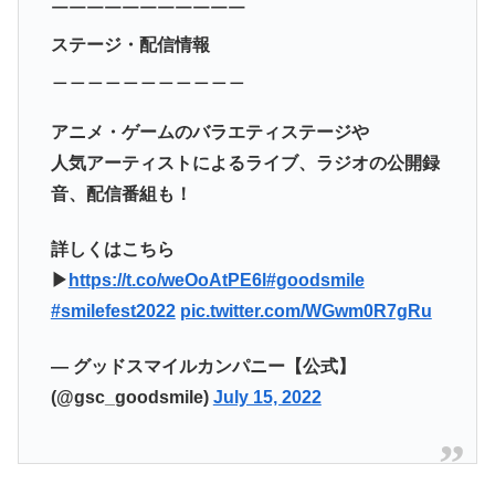
￣￣￣￣￣￣￣￣￣￣￣
ステージ・配信情報
＿＿＿＿＿＿＿＿＿＿＿
アニメ・ゲームのバラエティステージや
人気アーティストによるライブ、ラジオの公開録
音、配信番組も！
詳しくはこちら
▶
https://t.co/weOoAtPE6l
#goodsmile
#smilefest2022
pic.twitter.com/WGwm0R7gRu
— グッドスマイルカンパニー【公式】
(@gsc_goodsmile)
July 15, 2022