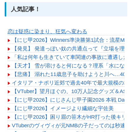
人気記事！
恋は疑惑に染まり、狂気へ変わる
【にじ甲2026】Winners準決勝第1試合：流星M
【発見】 発達っぽい奴の共通点って『立場を理解
「私は何年も生きていて車関連の事故に遭遇した
【天才】 雪が溶けると何になる？理系「水になる
【悲痛】 溺れた11歳息子を助けようと川へ…40歳
イタリア・ナポリ近郊で過去40年で最大規模の地震
【VTuber】望月ほぐの、10万人記念グッズ＆AS
【にじ甲2026】にじさんじ甲子園2026 本戦 Da
【にじ甲2026】イメージより繊細な宇佐美
【にじ甲2026】困り眉の笹木がHR打った後キ
VTuberのヴィヴィが元NMBの子だってのは秒速