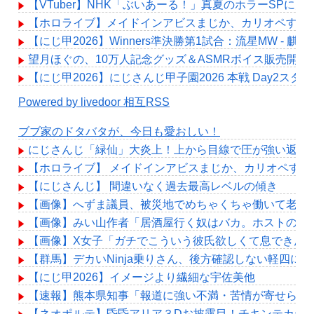
【VTuber】NHK「ぶいあーる！」真夏のホラーSPに月ノ美兎
【ホロライブ】メイドインアビスまじか、カリオペすげ
【にじ甲2026】Winners準決勝第1試合：流星MW -
望月ほぐの、10万人記念グッズ＆ASMRボイス販売開始！
【にじ甲2026】にじさんじ甲子園2026 本戦 Day2ス
Powered by livedoor 相互RSS
ブブ家のドタバタが、今日も愛おしい！
にじさんじ「緑仙」大炎上！上から目線で圧が強い返信
【ホロライブ】 メイドインアビスまじか、カリオペすげ
【にじさんじ】 間違いなく過去最高レベルの傾き
【画像】へずま議員、被災地でめちゃくちゃ働いて老人たち
【画像】みい山作者「居酒屋行く奴はバカ。ホストの初
【画像】X女子「ガチでこういう彼氏欲しくて息できん」 
【群馬】デカいNinja乗りさん、後方確認しない軽四に
【にじ甲2026】イメージより繊細な宇佐美他
【速報】熊本県知事「報道に強い不満・苦情が寄せられて
【ネオポルテ】昏昏アリア３Dお披露目！チキンテカテ