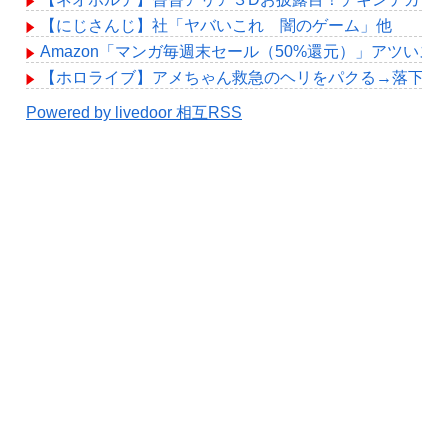
【にじさんじ】社「ヤバいこれ 闇のゲーム」他
Amazon「マンガ毎週末セール（50%還元）」アツい
【ホロライブ】アメちゃん救急のヘリをパクる→落下【hol
Powered by livedoor 相互RSS