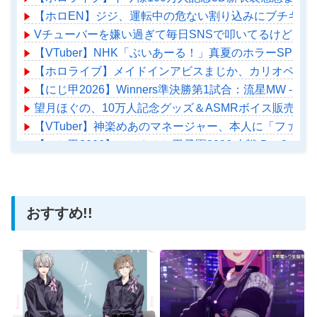
【ホロEN】ジジ、運転中の危ない割り込みにブチギレ
Vチューバーを嫌い過ぎて毎日SNSで叩いてるけど質問
【VTuber】NHK「ぶいあーる！」真夏のホラーSPに月ノ美
【ホロライブ】メイドインアビスまじか、カリオペすげ
【にじ甲2026】Winners準決勝第1試合：流星MW -
望月ほぐの、10万人記念グッズ＆ASMRボイス販売開始！
【VTuber】神楽めあのマネージャー、本人に「ファ
【にじ甲2026】にじさんじ甲子園2026 本戦 Day2
【ホロライブ】アメちゃん救急のヘリをパクる→落下【ho
おすすめ!!
Powered by livedoor 相互RSS