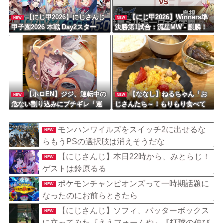
【にじ甲2026】にじさんじ
【にじ甲2026】Winners準
NEW
NEW
甲子園2026 本戦 Day2スター
決勝第1試合：流星MW - 麒麟！
ト！初手いじり草
麒麟うおおおおおおおおお
【ホロEN】ジジ、運転中の
【ななし】ねるちゃん「お
NEW
NEW
危ない割り込みにブチギレ「運
じさんたち～！もりもり食べて
転するな！！！免許を取る
元気だすのよ～」
な！！！家にいろ！」
モンハンワイルズをスイッチ2に出せるな
NEW
らもうPSの選択肢は消えそうだな
【にじさんじ】本日22時から、みとらじ！
NEW
ゲストは鈴原るる
ポケモンチャンピオンズって一時期話題に
NEW
なったのにお前らときたら
【にじさんじ】ソフィ、バッターボックス
NEW
に立ってみた『ええフォームや』『打球の伸び