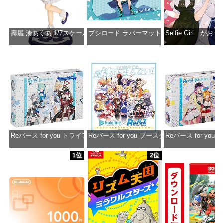
壽屋 湊あくあ 1/7スケール PVC製 塗装済み完成品フィギュア PP942
ブシロード ラバーマットコレクション Vol.851 ホロラ
Selfie Girl がお
価格：¥13,356
価格：¥2,530
価格：¥2
Reバース for you トライアルデッキ ホロライブプロダクション ver.ホ
Reバース for you ブースターパック ホロラ
Reバース for y
価格：¥1,650
価格：¥2,980
価格：¥1
1位
2位