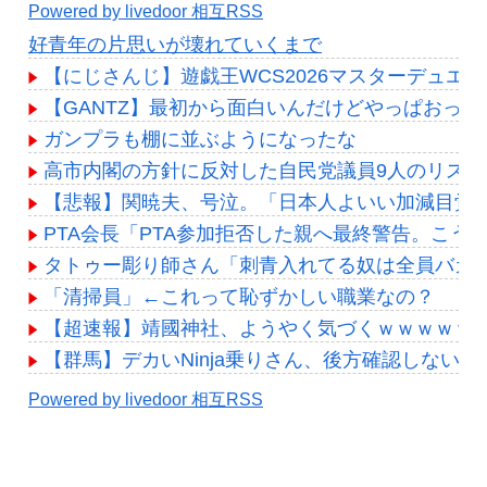
Powered by livedoor 相互RSS
好青年の片思いが壊れていくまで
【にじさんじ】遊戯王WCS2026マスターデュエル
【GANTZ】最初から面白いんだけどやっぱおっ
ガンプラも棚に並ぶようになったな
高市内閣の方針に反対した自民党議員9人のリス
【悲報】関暁夫、号泣。「日本人よいい加減目覚め
PTA会長「PTA参加拒否した親へ最終警告。こう
タトゥー彫り師さん「刺青入れてる奴は全員バカで
「清掃員」←これって恥ずかしい職業なの？
【超速報】靖國神社、ようやく気づくｗｗｗｗｗ
【群馬】デカいNinja乗りさん、後方確認しない
Powered by livedoor 相互RSS