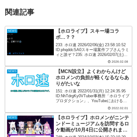
関連記事
【ホロライブ】スキー場コラ
NEWS
ボ…？？
233: ホロ速 2026/02/06(金) 23:58:10.52
ID:phqddcSA0スキー場案件フブさんラミ
ィと誰ぞ？235: ホロ速 2026/02/07(土)
00:00:51.61 ID:Vr92rgWE0>>233このシ
2026.02.08
ル...
【MCN設立】よくわからんけど
NEWS
ホロメンの負担が軽くなるならあ
りがたいな
151: ホロ速 2022/01/31(月) 12:24:35.95
ID:NhTdrgKy0VTuber事務所「ホロライブ
プロダクション」、YouTubeにおける
「MCN」設立のお知らせ172: ホロ速
2022.02.01
2022/01/31(月) 12:...
【ホロライブ】ホロメンがニンテ
NEWS
ンドーミュージアムを訪問するロ
ケ動画が10月4日に公開されま
す！