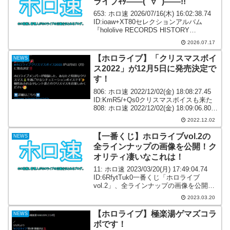
ライブｷﾀ――(ﾟ∀ﾟ)――!!
653: ホロ速 2026/07/16(木) 16:02:38.74
ID:ioaw+XT80セレクションアルバム
『hololive RECORDS HISTORY
COLLECTION』販売開始！■アルバム商
2026.07.17
品情報「hololive RE...
【ホロライブ】「クリスマスボイ
NEWS
ス2022」が12月5日に発売決定で
す！
806: ホロ速 2022/12/02(金) 18:08:27.45
ID:KmR5/+Qs0クリスマスボイスも来た
808: ホロ速 2022/12/02(金) 18:09:06.80
ID:nM7y7igW0🎉お知らせ🎉 #ホロライブ
2022.12.02
クリ...
【一番くじ】ホロライブvol.2の
NEWS
全ラインナップの画像を公開！ク
オリティ凄いなこれは！
11: ホロ速 2023/03/20(月) 17:49:04.74
ID:6RfytTuk0一番くじ「ホロライブ
vol.2」、全ラインナップの画像を公開！
17: ホロ速 2023/03/20(月) 17:53:12.26
2023.03.20
ID:C9Oa...
【ホロライブ】極楽湯ゲマズコラ
NEWS
ボです！