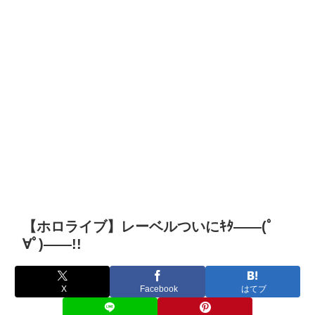
【ホロライブ】レーベルついにｷﾀ――(ﾟ
∀ﾟ)――!!
X
Facebook
はてブ