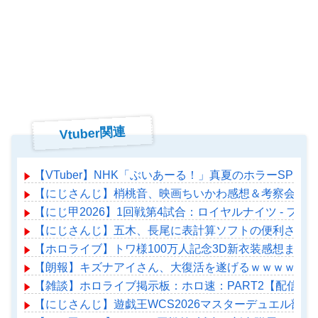
Vtuber関連
【VTuber】NHK「ぶいあーる！」真夏のホラーSPに月ノ
【にじさんじ】梢桃音、映画ちいかわ感想＆考察会＆平
【にじ甲2026】1回戦第4試合：ロイヤルナイツ - 
【にじさんじ】五木、長尾に表計算ソフトの便利さを理
【ホロライブ】トワ様100万人記念3D新衣装感想まとめ
【朗報】キズナアイさん、大復活を遂げるｗｗｗｗｗｗ
【雑談】ホロライブ掲示板：ホロ速：PART2【配信実
【にじさんじ】遊戯王WCS2026マスターデュエル部門、