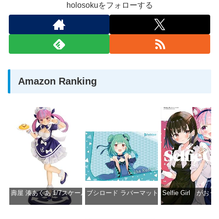
holosokuをフォローする
Amazon Ranking
壽屋 湊あくあ 1/7スケール PVC製 塗装済み完成品フィギュア PP942
ブシロード ラバーマットコレクション Vol.851 ホロラ
Selfie Girl がお
価格：¥13,356
価格：¥2,530
価格：¥2