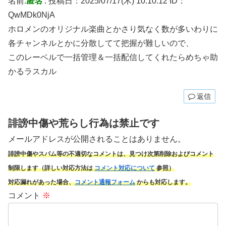
名前:
匿名
:
投稿日：2025/07/17(木) 10:10:12
ID：
QwMDk0NjA
ホロメンのオリジナル楽曲とかさり気なく数が多いわりに
各チャンネルとかに分散してて把握が難しいので、
このレーベルで一括管理＆一括配信してくれたらめちゃ助
かるラスカル
返信
誹謗中傷や荒らし行為は禁止です
メールアドレスが公開されることはありません。
誹謗中傷やスパム
等の不適切なコメントは、見つけ次第削除およびコメント
制限します（詳しい対応方法は
コメント対応について
参照）
対応漏れがあった場合、
コメント通報フォーム
からも対応します。
コメント
※