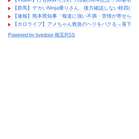
【群馬】デカいNinja乗りさん、後方確認しない軽四に
【速報】熊本県知事「報道に強い不満・苦情が寄せられて
【ホロライブ】アメちゃん救急のヘリをパクる→落下【hol
Powered by livedoor 相互RSS