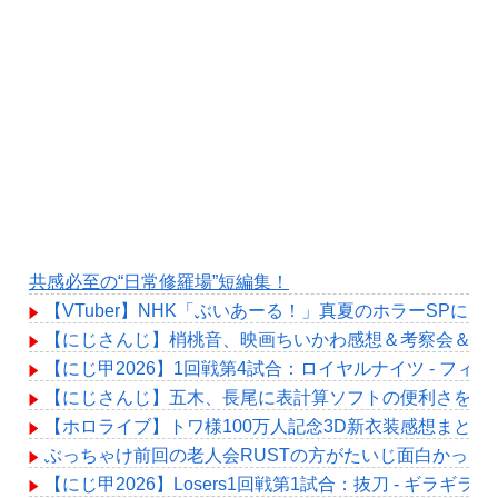
共感必至の“日常修羅場”短編集！
【VTuber】NHK「ぶいあーる！」真夏のホラーSPに月ノ美
【にじさんじ】梢桃音、映画ちいかわ感想＆考察会＆平和
【にじ甲2026】1回戦第4試合：ロイヤルナイツ - フ
【にじさんじ】五木、長尾に表計算ソフトの便利さを理
【ホロライブ】トワ様100万人記念3D新衣装感想まとめ
ぶっちゃけ前回の老人会RUSTの方がたいじ面白かった
【にじ甲2026】Losers1回戦第1試合：抜刀 - ギラ