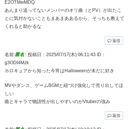
E2OTMwMDQ
あんまり追ってないメンバーのオリ曲（とPV）が出たこ
とに気付かないこともまあまああるから、そっちも教えて
くれると助かるな
返信
名前:
匿名
:
投稿日：2025/07/17(木) 06:11:43
ID：
g3ODI4Mzk
ホロキュアから知った今宵はHalloweenが未だに好き
MVやダンス、ゲームBGMと紐づけ強化して売り出してほ
しい
曲とキャラで物語性が出しやすいのがVtuberの強み
返信