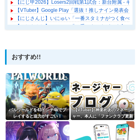
【にじ甲2026】Losers2回戦第1試合：新台附属 -
【VTuber】Google Play「選抜！推しナイン
【にじさんじ】いにゅい「一番スタミナがつく食べ物を
【にじさんじ】いにゅい「一番スタミナがつく食べ物を
【ホロライブ】アメちゃん救急のヘリをパクる→落下【ho
おすすめ!!
Powered by livedoor 相互RSS
パルワールドを43インチ4kでプ
【VTuber】神楽めあのマネージ
レイすると迫力がすごい！
ャー、本人に「ファンクラブ更新
して」と頼み続ける → なぜか自
分も記事を書くことになってしま
う