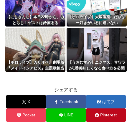
【にじさんじ】本日22時から、み
【ホロライブ】大塚製薬にはびぶ
とらじ！ゲストは鈴原るる
ー好きがいるに違いない
【ホロライブ】カリオペ、劇場版
【うおむすめ】ニジマス、サワラ
『メイドインアビス』主題歌担当
が1番美味しくなる食べ方を公開
に！！！
『西京焼きめっっっちゃ美味いよ
ね！』『赤味噌なんですね』
シェアする
X
Facebook
はてブ
Pocket
LINE
Pinterest