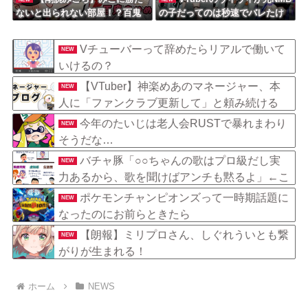
ないと出られない部屋！？百鬼
の子だってのは秒速でバレたけ
あやめとの爆笑タイマン勝負が
ど
最高すぎた件
Vチューバーって辞めたらリアルで働いて
NEW
いけるの？
【VTuber】神楽めあのマネージャー、本
NEW
人に「ファンクラブ更新して」と頼み続ける
→ なぜか自分も記事を書くことになってしま
今年のたいじは老人会RUSTで暴れまわり
NEW
う
そうだな…
バチャ豚「○○ちゃんの歌はプロ級だし実
NEW
力あるから、歌を聞けばアンチも黙るよ」←こ
れ
ポケモンチャンピオンズって一時期話題に
NEW
なったのにお前らときたら
【朗報】ミリプロさん、しぐれういとも繋
NEW
がりが生まれる！
ホーム
NEWS