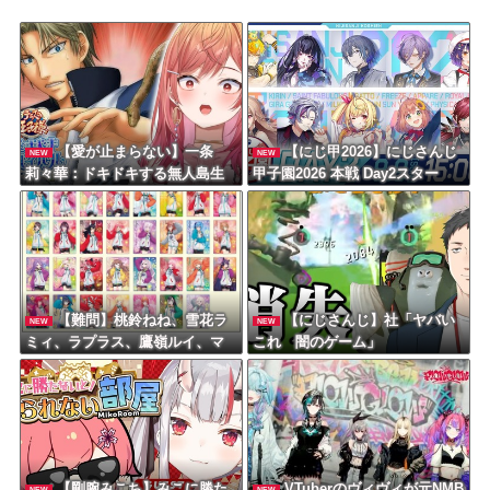
【愛が止まらない】一条
【にじ甲2026】にじさんじ
NEW
NEW
莉々華：ドキドキする無人島生
甲子園2026 本戦 Day2スター
活！テニプリ愛が止まらない
ト！初手いじり草
【難問】桃鈴ねね、雪花ラ
【にじさんじ】社「ヤバい
NEW
NEW
ミィ、ラプラス、鷹嶺ルイ、マ
これ 闇のゲーム」
リン船長が崖から落ちそうにな
っています
【剛腕みこち】みこに勝た
VTuberのヴィヴィが元NMB
NEW
NEW