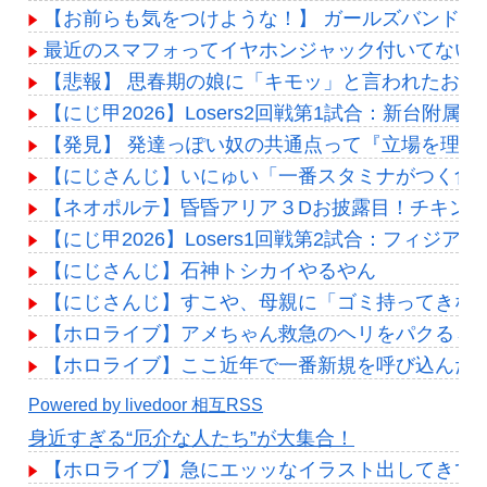
【お前らも気をつけような！】 ガールズバンド
最近のスマフォってイヤホンジャック付いてないの
【悲報】 思春期の娘に「キモッ」と言われたお父
【にじ甲2026】Losers2回戦第1試合：新台附
【発見】 発達っぽい奴の共通点って『立場を理解
【にじさんじ】いにゅい「一番スタミナがつく食
【ネオポルテ】昏昏アリア３Dお披露目！チキン
【にじ甲2026】Losers1回戦第2試合：フィジ
【にじさんじ】石神トシカイやるやん
【にじさんじ】すこや、母親に「ゴミ持ってきな
【ホロライブ】アメちゃん救急のヘリをパクる→落下【
【ホロライブ】ここ近年で一番新規を呼び込んだ
Powered by livedoor 相互RSS
身近すぎる“厄介な人たち”が大集合！
【ホロライブ】急にエッッなイラスト出してきて