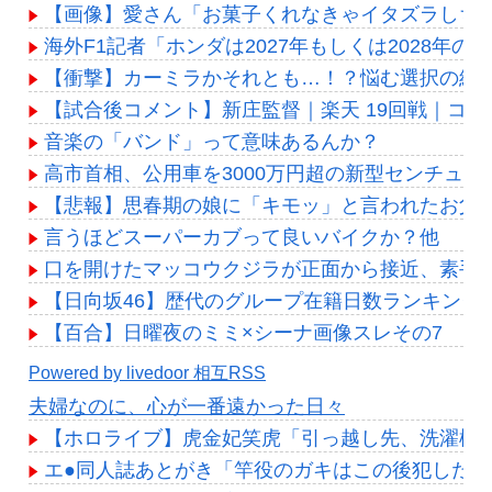
【画像】愛さん「お菓子くれなきゃイタズラしちゃ
海外F1記者「ホンダは2027年もしくは2028年
【衝撃】カーミラかそれとも…！？悩む選択の結果
【試合後コメント】新庄監督｜楽天 19回戦｜コメン
音楽の「バンド」って意味あるんか？
高市首相、公用車を3000万円超の新型センチュリ
【悲報】思春期の娘に「キモッ」と言われたお父
言うほどスーパーカブって良いバイクか？他
口を開けたマッコウクジラが正面から接近、素手
【日向坂46】歴代のグループ在籍日数ランキング
【百合】日曜夜のミミ×シーナ画像スレその7
Powered by livedoor 相互RSS
夫婦なのに、心が一番遠かった日々
【ホロライブ】虎金妃笑虎「引っ越し先、洗濯機置
エ●同人誌あとがき「竿役のガキはこの後犯した女