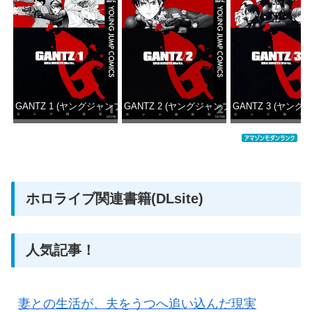
GANTZ 1 (ヤングジャンプコミックスDIGITAL)
GANTZ 2 (ヤングジャンプコミックスDIGITAL
GANTZ 3 (ヤング
価格：¥100
価格：¥100
価格：
ホロライブ関連書籍(DLsite)
人気記事！
妻との生活が、夫をうつへ追い込んだ現実