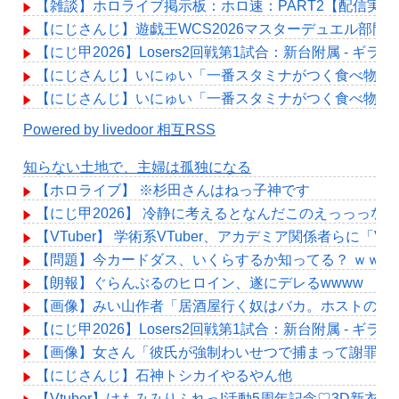
【雑談】ホロライブ掲示板：ホロ速：PART2【配信実況
【にじさんじ】遊戯王WCS2026マスターデュエル部門、エ
【にじ甲2026】Losers2回戦第1試合：新台附属 - 
【にじさんじ】いにゅい「一番スタミナがつく食べ物を
【にじさんじ】いにゅい「一番スタミナがつく食べ物を
Powered by livedoor 相互RSS
知らない土地で、主婦は孤独になる
【ホロライブ】 ※杉田さんはねっ子神です
【にじ甲2026】 冷静に考えるとなんだこのえっっっな
【VTuber】 学術系VTuber、アカデミア関係者
【問題】今カードダス、いくらするか知ってる？ ｗｗｗ
【朗報】ぐらんぶるのヒロイン、遂にデレるwwww
【画像】みい山作者「居酒屋行く奴はバカ。ホストの初
【にじ甲2026】Losers2回戦第1試合：新台附属 - 
【画像】女さん「彼氏が強制わいせつで捕まって謝罪の手紙
【にじさんじ】石神トシカイやるやん他
【Vtuber】けもみみりふれっ!活動5周年記念♡3D新衣