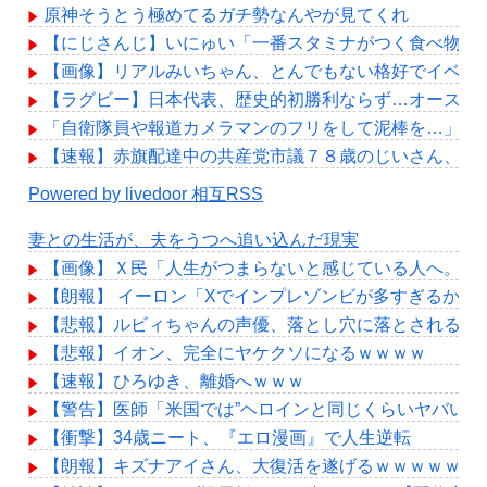
原神そうとう極めてるガチ勢なんやが見てくれ
【にじさんじ】いにゅい「一番スタミナがつく食べ物を
【画像】リアルみいちゃん、とんでもない格好でイベント出
【ラグビー】日本代表、歴史的初勝利ならず…オーストラ
「自衛隊員や報道カメラマンのフリをして泥棒を…」50
【速報】赤旗配達中の共産党市議７８歳のじいさん、左
Powered by livedoor 相互RSS
妻との生活が、夫をうつへ追い込んだ現実
【画像】Ｘ民「人生がつまらないと感じている人へ。今す
【朗報】 イーロン「Xでインプレゾンビが多すぎるから
【悲報】ルビィちゃんの声優、落とし穴に落とされる・
【悲報】イオン、完全にヤケクソになるｗｗｗｗ
【速報】ひろゆき、離婚へｗｗｗ
【警告】医師「米国では”ヘロインと同じくらいヤバい薬
【衝撃】34歳ニート、『エロ漫画』で人生逆転
【朗報】キズナアイさん、大復活を遂げるｗｗｗｗｗｗ