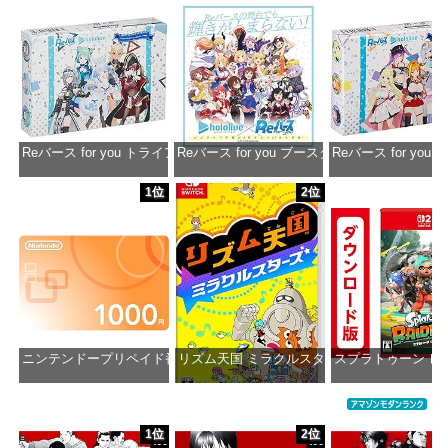
Reバース for you トライアルデッキ ホロライブプロダクション ver.ホ
Reバース for you ブースターパック ホロラ
Reバース for y
価格：¥1,650
価格：¥2,980
価格：¥1
1位
2位
ニンテンドープリペイド番号 1000円|オンラインコード版
リズム天国 ミラクルスターズ -Switch
スプラトゥーン レ
価格：¥1,000
価格：¥5,595
価格：¥5
1位
2位