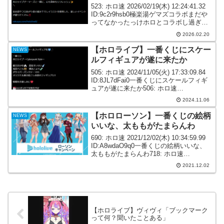
523: ホロ速 2026/02/19(木) 12:24:41.32
ID:9c2r9hsb0極楽湯ゲマズコラボまだや
ってなかったっけホロとコラボし過ぎて
よく分からなくなってきてる【#ホロライ
2026.02.20
ブ×極楽湯 RAKUSPAコラボ】／3/5(木)...
【ホロライブ】一番くじにスケー
NEWS
ルフィギュアが遂に来たか
505: ホロ速 2024/11/05(火) 17:33:09.84
ID:8JL7dFai0一番くじにスケールフィギ
ュアが遂に来たか506: ホロ速
2024/11/05(火) 17:34:11.05 ID:8JL7dFai0
2024.11.06
画像忘れてた...
【ホロローソン】一番くじの絵柄
NEWS
いいな、太ももがたまらんわ
690: ホロ速 2021/12/02(木) 10:34:59.99
ID:A8wdaO9q0一番くじの絵柄いいな、
太ももがたまらんわ718: ホロ速
2021/12/02(木) 10:46:08.93 ID:u7m0st7y0
2021.12.02
ホロくじ限定...
【ホロライブ】ヴィヴィ「ブックマーク
って何？聞いたことある」