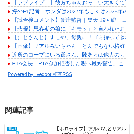
【ラブライブ！】彼方ちゃんおっ い大きくて可
海外F1記者「ホンダは2027年もしくは2028年
【試合後コメント】新庄監督｜楽天 19回戦｜コメン
【悲報】思春期の娘に「キモッ」と言われたお父
【にじさんじ】すこや、母親に「ゴミ持ってきな
【画像】リアルみいちゃん、とんでもない格好でイベ
近所のコープにいる爺さん、隙あらば他人のカゴ
PTA会長「PTA参加拒否した親へ最終警告。こう
Powered by livedoor 相互RSS
関連記事
【ホロライブ】アルバムとリアル
NEWS