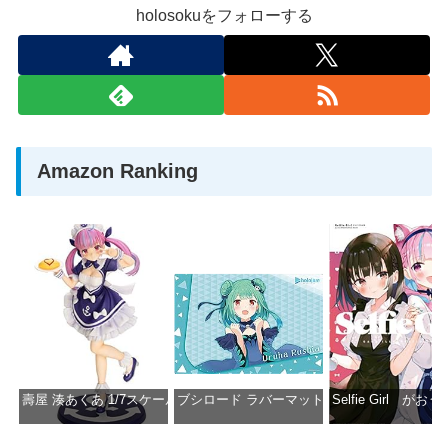
holosokuをフォローする
Amazon Ranking
壽屋 湊あくあ 1/7スケール PVC製 塗装済み完成品フィギュア PP942
ブシロード ラバーマットコレクション Vol.851 ホロラ
Selfie Girl がお
価格：¥13,356
価格：¥2,530
価格：¥2