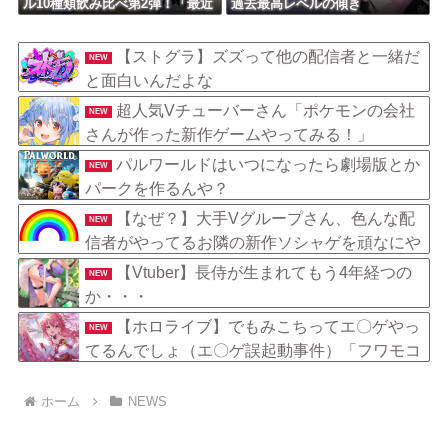
ル10種類飲み比べ第2弾！「最近
過去最高レベルの傾き
は焼肉屋で最初にビールを頼む
くらい好き」
【ストグラ】ズズって他の配信者と一緒だ
NEW
と面白いんだよな
超人気Vチューバーさん「ポケモンの会社
NEW
さんが作った新作ゲームやってみる！」
パルワールドはいつになったら劇場版とか
NEW
パークを作るんや？
【なぜ？】大手Vグループさん、色んな配
NEW
信者がやってるお隣の新作ソシャゲを頑なにや
らない……
【Vtuber】長侍が生まれてもう4年経つの
NEW
か・・・
【ホロライブ】でもみこちってエ〇ゲやっ
NEW
てるんでしょ（エ〇ゲ誤起動事件）「フワモコ
はやってそう、みこちは・・忙しくて無理だろ
う」
ホーム
NEWS