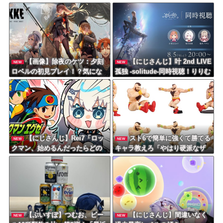
【画像】除夜のケツ：夕刻
【にじさんじ】叶 2nd LIVE
NEW
NEW
ロベルの初見プレイ！？気にな
孤独 -solitude-同時視聴！りりむ
っていたNIKKEを初めてやって
感極まって泣いちゃってるやん
みるぞ！！！
け
【にじさんじ】Rei7「ロッ
スト6で簡単に強くて勝てる
NEW
NEW
クマン、始めるんだったらどの
キャラ教えろ「やはり硬派なザ
シリーズがいいかな？３と
ンギエフさん」
か？」
【ぶいすぽ】つむお、ビー
【にじさんじ】間違いなく
NEW
NEW