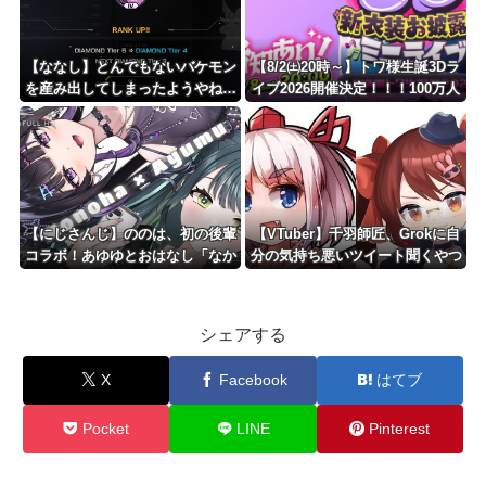
【ななし】とんでもないバケモン
【8/2㈯20時～】トワ様生誕3Dラ
を産み出してしまったようやね…
イブ2026開催決定！！！100万人
チケットの3D新衣装あり
【にじさんじ】ののは、初の後輩
【VTuber】千羽師匠、Grokに自
コラボ！あゆゆとおはなし「なか
分の気持ち悪いツイート聞くやつ
よくなれるかな？！」【8/7(金)2
やってるのかなって思ったら相手
0:00】
鴨神やんけ
シェアする
X
Facebook
はてブ
Pocket
LINE
Pinterest