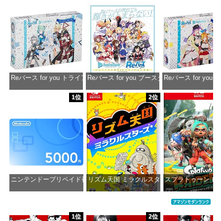
Reバース for you トライアルデッキ ホロライブプロダクション ver.ホ
Reバース for you ブースターパック ホロラ
Reバース for y
価格：¥1,650
価格：¥2,980
価格：¥1
1位
2位
ニンテンドープリペイド番号 5000円|オンラインコード版
リズム天国 ミラクルスターズ -Switch
スプラトゥーン レイダ
価格：¥5,000
価格：¥5,645
価格：¥6
1位
2位