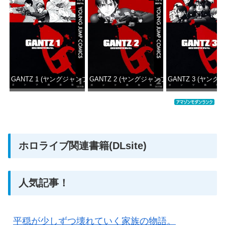
GANTZ 1 (ヤングジャンプコミックスDIGITAL)
GANTZ 2 (ヤングジャンプコミックスDIGITAL
GANTZ 3 (ヤング
価格：¥100
価格：¥100
価格：
ホロライブ関連書籍(DLsite)
人気記事！
平穏が少しずつ壊れていく家族の物語。