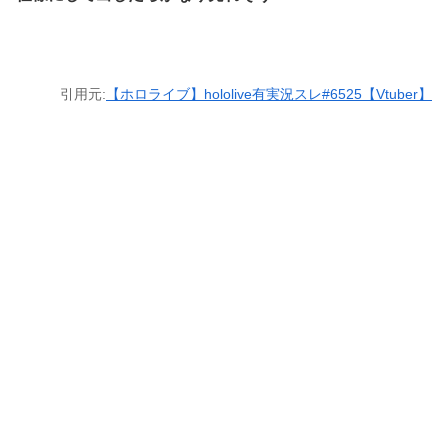
引用元:
【ホロライブ】hololive有実況スレ#6525【Vtuber】