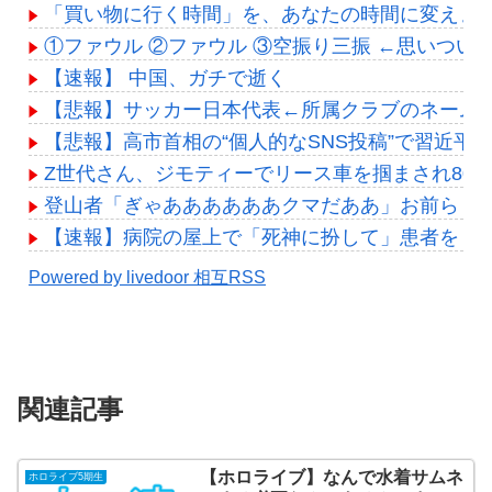
「買い物に行く時間」を、あなたの時間に変えま
①ファウル ②ファウル ③空振り三振 ←思いつい
【速報】 中国、ガチで逝く
【悲報】サッカー日本代表←所属クラブのネームバ
【悲報】高市首相の“個人的なSNS投稿”で習近平
Z世代さん、ジモティーでリース車を掴まされ80
登山者「ぎゃああああああクマだああ」お前ら「
【速報】病院の屋上で「死神に扮して」患者をじ
Powered by livedoor 相互RSS
関連記事
【ホロライブ】なんで水着サムネ
ホロライブ5期生