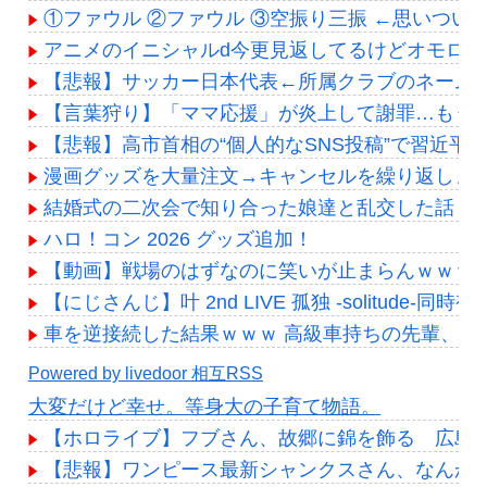
①ファウル ②ファウル ③空振り三振 ←思いつい
アニメのイニシャルd今更見返してるけどオモロい
【悲報】サッカー日本代表←所属クラブのネームバ
【言葉狩り】「ママ応援」が炎上して謝罪…もう
【悲報】高市首相の“個人的なSNS投稿”で習近平
漫画グッズを大量注文→キャンセルを繰り返しまく
結婚式の二次会で知り合った娘達と乱交した話
ハロ！コン 2026 グッズ追加！
【動画】戦場のはずなのに笑いが止まらんｗｗｗ 
【にじさんじ】叶 2nd LIVE 孤独 -solitud
車を逆接続した結果ｗｗｗ 高級車持ちの先輩、C
Powered by livedoor 相互RSS
大変だけど幸せ。等身大の子育て物語。
【ホロライブ】フブさん、故郷に錦を飾る 広島
【悲報】ワンピース最新シャンクスさん、なんか