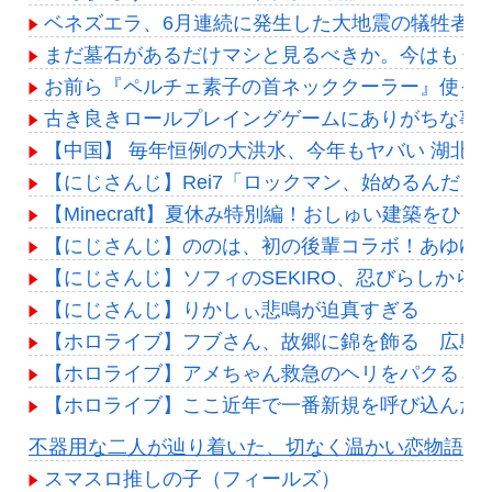
ベネズエラ、6月連続に発生した大地震の犠牲者が「
まだ墓石があるだけマシと見るべきか。今はもう
お前ら『ペルチェ素子の首ネッククーラー』使っ
古き良きロールプレイングゲームにありがちな事
【中国】 毎年恒例の大洪水、今年もヤバい 湖北
【にじさんじ】Rei7「ロックマン、始めるんだ
【Minecraft】夏休み特別編！おしゅい建築をひさし
【にじさんじ】ののは、初の後輩コラボ！あゆゆとおは
【にじさんじ】ソフィのSEKIRO、忍びらしから
【にじさんじ】りかしぃ悲鳴が迫真すぎる
【ホロライブ】フブさん、故郷に錦を飾る 広島
【ホロライブ】アメちゃん救急のヘリをパクる→落下【
【ホロライブ】ここ近年で一番新規を呼び込んだ
Powered by livedoor 相互RSS
不器用な二人が辿り着いた、切なく温かい恋物語
スマスロ推しの子（フィールズ）