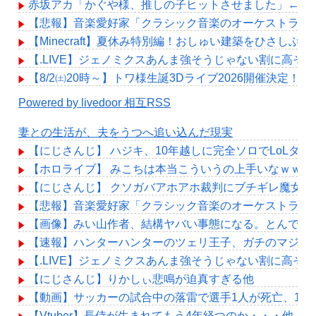
赤坂アカ「かぐや様、推しの子ヒットさせました」←こ
【悲報】音楽愛好家「クラシック音楽のオーケストラは
【Minecraft】夏休み特別編！おしゅい建築をひさしぶりに見
【.LIVE】ジェノミクスあんま強そうじゃない割に高そ
【8/2㈯20時～】トワ様生誕3Dライブ2026開催決定！
Powered by livedoor 相互RSS
妻との生活が、夫をうつへ追い込んだ現実
【にじさんじ】 ハジキ、10年越しに完全ソロでLoLダ
【ホロライブ】 みこちは本当こういうの上手いなｗｗｗ
【にじさんじ】 クソガバアホアホ裁判にブチギレ魔女
【悲報】音楽愛好家「クラシック音楽のオーケストラは
【画像】みい山作者、結構ヤバい事態になる。とんでも
【速報】ハンターハンターのツェリ王子、ガチのマジで
【.LIVE】ジェノミクスあんま強そうじゃない割に高そ
【にじさんじ】りかしぃ悲鳴が迫真すぎる他
【動画】サッカーの試合中の落雷で選手1人が死亡、12
【Vtuber】長侍が生まれてもう4年経つのか・・・他