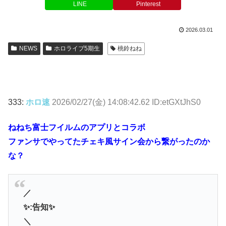
LINE
Pinterest
2026.03.01
NEWS
ホロライブ5期生
桃鈴ねね
333:
ホロ速
2026/02/27(金) 14:08:42.62 ID:etGXtJhS0
ねねち富士フイルムのアプリとコラボ
ファンサでやってたチェキ風サイン会から繋がったのか
な？
／
✨:告知✨
＼