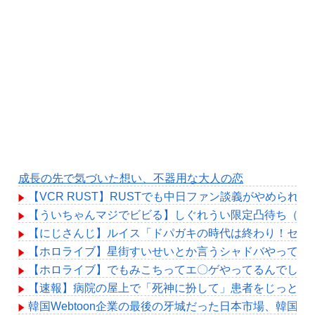
成長の先で気づいた想い、不器用な大人の恋
【VCR RUST】RUSTでも中日ファン談義がやめられ
【ういちゃんマジでビビる】しぐれうい限定凸待ち（始
【にじさんじ】ルイス「ドパガキの時代は終わり！セロトニン
【ホロライブ】星街すいせいとか言うシャドバやってる
【ホロライブ】でもみこちってエ〇ゲやってるんでしょ
【速報】病院の屋上で「死神に扮して」患者をじっと見
韓国Webtoon企業の最後の牙城だった日本市場、韓国