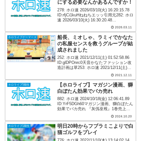
にする必要なんかあるんですか！
278: ホロ速 2026/03/10(火) 16:20:15.78
ID:rfjCi1kuHねねちエッッ引用元282: ホロ
速 2026/03/10(火) 16:30:20.48
ID:neDcuc2Z0>>278なんで水着サムネに
2026.03.11
する必...
船長、ミオしゃ、ラミィでかなた
ホロライブゲーマーズ
の私服センスを救うグループが結
成されました
252: ホロ速 2021/12/11(土) 01:52:58.86
ID:glDPOnrc0天音かなたファッション改
造計画は草253: ホロ速 2021/12/11(土)
01:53:08.16 ID:Wf23lOti0船長、ミオし
2021.12.11
ゃ、ラ...
【ホロライブ】マガジン漫画、獅
ホロライブ5期生
白ぼたん効果でバカ売れ
882: ホロ速 2024/10/18(金) 12:06:41.89
ID:YrF5DGh60マガジン漫画、獅白ぼたん
効果でバカ売れ 『灰仭巫覡』1巻売上が
前週比6倍で担当者驚き
2024.10.20
://www.oricon.co.jp/news/23498...
明日20時からフブラミこよりで白
ホロライブ1期生
猫ゴルフをプレイ
776: ホロ速 2022/11/10(木) 13:14:02.14