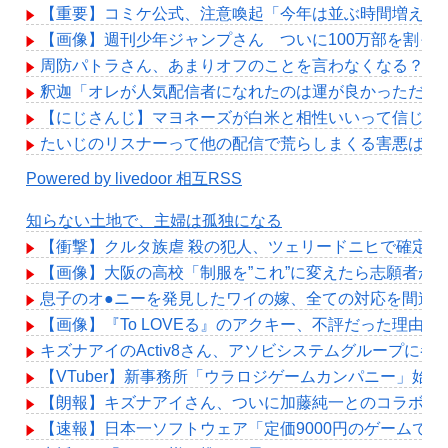
【重要】コミケ公式、注意喚起「今年は並ぶ時間増えま
【画像】週刊少年ジャンプさん ついに100万部を割っ
周防パトラさん、あまりオフのことを言わなくなる？
釈迦「オレが人気配信者になれたのは運が良かっただけ
【にじさんじ】マヨネーズが白米と相性いいって信じ難
たいじのリスナーって他の配信で荒らしまくる害悪ばっ
Powered by livedoor 相互RSS
知らない土地で、主婦は孤独になる
【衝撃】クルタ族虐 殺の犯人、ツェリードニヒで確定！
【画像】大阪の高校「制服を”これ”に変えたら志願者が
息子のオ●ニーを発見したワイの嫁、全ての対応を間違
【画像】『To LOVEる』のアクキー、不評だった理由が
キズナアイのActiv8さん、アソビシステムグループに
【VTuber】新事務所「ウラロジゲームカンパニー」始動！“
【朗報】キズナアイさん、ついに加藤純一とのコラボ配信
【速報】日本一ソフトウェア「定価9000円のゲームで