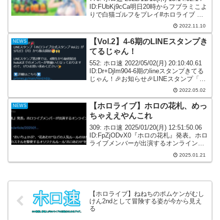
ID:FUbKj9cCa明日20時からフブラミこよ
りで白猫ゴルフをプレイ#ホロライブ 所
属#白上フブキ さん #雪花ラミィ さん #
2022.11.10
博衣こより さんの3人が #白猫ゴルフ...
【Vol.2】4-6期のLINEスタンプき
NEWS
てるじゃん！
552: ホロ速 2022/05/02(月) 20:10:40.61
ID:Dr+Djlm904-6期のlineスタンプきてる
じゃん！🎉お知らせ🎉LINEスタンプ「ホ
ロライブ公式スタンプ Vol.2」が5月2日
2022.05.02
（月）から販売開始🥳🙌LINE...
【ホロライブ】ホロの花札、めっ
NEWS
ちゃええやんこれ
309: ホロ速 2025/01/20(月) 12:51:50.06
ID:FpZjODvX0『ホロの花札』発表。ホロ
ライブメンバーが出演するオンライン花
札ゲーム『ホロの花札』発表。ホロライ
2025.01.21
ブメンバーが出演するオンライン花札ゲ
ーム“こいこい...
【ホロライブ】ねねちのポムケンがむし
けん2ndとして冒険する姿が今から見え
る