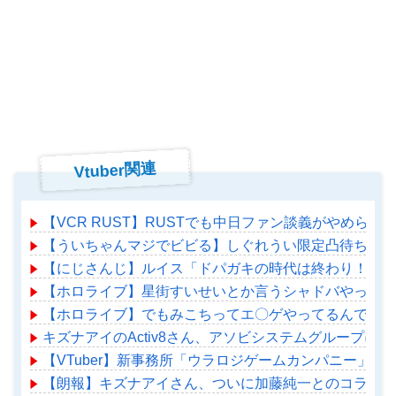
Vtuber関連
【VCR RUST】RUSTでも中日ファン談義がやめられ
【ういちゃんマジでビビる】しぐれうい限定凸待ち（始
【にじさんじ】ルイス「ドパガキの時代は終わり！セロトニン
【ホロライブ】星街すいせいとか言うシャドバやってる
【ホロライブ】でもみこちってエ〇ゲやってるんでしょ
キズナアイのActiv8さん、アソビシステムグループに
【VTuber】新事務所「ウラロジゲームカンパニー」始動！
【朗報】キズナアイさん、ついに加藤純一とのコラボ配