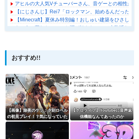
アヒルの大人気Vチューバーさん、音ゲーとの相性があ
【にじさんじ】Rei7「ロックマン、始めるんだったら
【Minecraft】夏休み特別編！おしゅい建築をひさしぶりに
もこうの荒れたコメント欄が好きなのって少数派なのか
【ホロライブ】アメちゃん救急のヘリをパクる→落下【ho
おすすめ!!
Powered by livedoor 相互RSS
【画像】除夜のケツ：夕刻ロベル
【ホロライブ】Youtubeに音声返
の初見プレイ！？気になっていた
信機能なんてあったのか
NIKKEを初めてやってみる
ぞ！！！