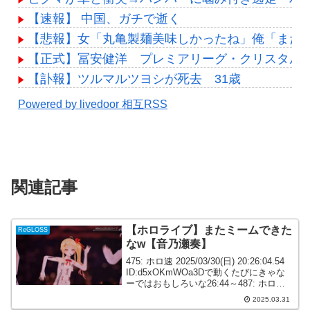
【速報】 中国、ガチで逝く
【悲報】女「丸亀製麺美味しかったね」俺「また来
【正式】冨安健洋 プレミアリーグ・クリスタルパ
【訃報】ツルマルツヨシが死去 31歳
Powered by livedoor 相互RSS
関連記事
【ホロライブ】またミームできた
ReGLOSS
なw【音乃瀬奏】
475: ホロ速 2025/03/30(日) 20:26:04.54
ID:d5xOKmWOa3Dで動くたびにきゃな
ーではおもしろいな26:44～487: ホロ速
2025/03/30(日) 20:27:27.74
2025.03.31
ID:NjWf51eM0...