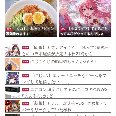
の化学反応が凄すぎる！アンジ
ュ・カトリーナ 壱百満天原サロ
メ 魔界ノりりむ
【ななし】みあち「ビビン
【ホロライブ】でもみこち
NEW
NEW
素麺作れます」
ってエ〇ゲやってるんでしょ
（エ〇ゲ誤起動事件）「フワモ
コはやってそう、みこちは・・
【朗報】キズナアイさん、ついに加藤純一
NEW
忙しくて無理だろう」
とのコラボ配信が決定！本日21時から
にじさんじの樋口楓ちゃんかわいい
NEW
【にじEN】エナー「ニッチなゲームをプ
NEW
レイして配信したい……」
エアコン18度にしてるのに部屋の温度が2
NEW
9度あるんだけど
【悲報】ミノル、老人会RUSTの参加メン
NEW
バーをリークしていた模様…