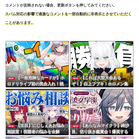
コメントが反映されない場合、更新ボタンを押してみてください。
スパム対応の影響で過激なコメントを一部自動的に非表示とさせていただく
ことがあります。
【一枚危険なカードが】ホ
【これは大型大会ある
NEW
NEW
ロドリライブ前の気合入れ！桃
ぞ！】白上フブキ！ホロメン集
鈴ねねが作る最強の「だんち
合でポカジャン大会開催！？
ょ」にファンが釘付け！
「」
【注目】にじしぇあお悩み
【あらなみマイクラ】綺沙
NEW
NEW
相談室！視聴者の悩みを全解
良、切り抜き鑑賞会！爆笑する
決？アンジュ・サロメ・りりむ
綺沙良を見て爆笑する綺沙良