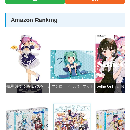
Amazon Ranking
壽屋 湊あくあ 1/7スケール PVC製 塗装済み完成品フィギュア PP942
ブシロード ラバーマットコレクション Vol.851 ホロラ
Selfie Girl がお
価格：¥13,356
価格：¥2,530
価格：¥2