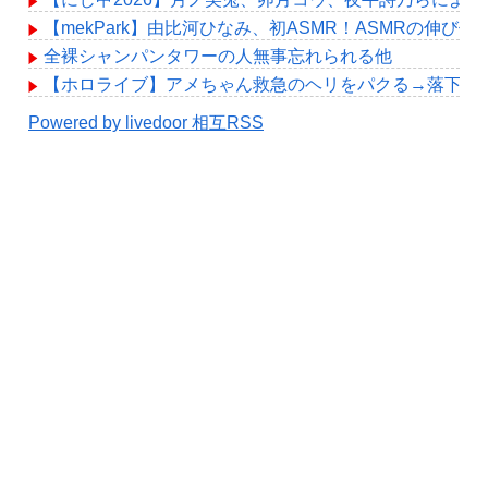
【mekPark】由比河ひなみ、初ASMR！ASMRの伸び代
全裸シャンパンタワーの人無事忘れられる他
【ホロライブ】アメちゃん救急のヘリをパクる→落下【hol
Powered by livedoor 相互RSS