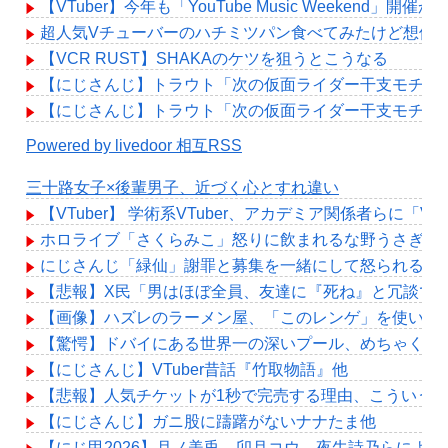
【VTuber】今年も「YouTube Music Weekend
超人気Vチューバーのハチミツパン食べてみたけど想像
【VCR RUST】SHAKAのケツを狙うとこうなる
【にじさんじ】トラウト「次の仮面ライダー干支モチーフ
【にじさんじ】トラウト「次の仮面ライダー干支モチーフ
Powered by livedoor 相互RSS
三十路女子×後輩男子、近づく心とすれ違い
【VTuber】 学術系VTuber、アカデミア関係者
ホロライブ「さくらみこ」怒りに飲まれるな野うさぎ！2
にじさんじ「緑仙」謝罪と募集を一緒にして怒られる「V
【悲報】X民「男はほぼ全員、友達に『死ね』と冗談で
【画像】ハズレのラーメン屋、「このレンゲ」を使いが
【驚愕】ドバイにある世界一の深いプール、めちゃくち
【にじさんじ】VTuber昔話『竹取物語』他
【悲報】人気チケットが1秒で完売する理由、こういう
【にじさんじ】ガニ股に躊躇がないナナたま他
【にじ甲2026】月ノ美兎、卯月コウ、夜牛詩乃らによ