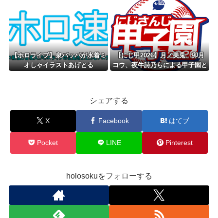
【ホロライブ】泉パッパが水着ミ
【にじ甲2026】月ノ美兎、卯月
オしゃイラストあげとる
コウ、夜牛詩乃らによる甲子園と
かも見たくはある
シェアする
X
Facebook
はてブ
Pocket
LINE
Pinterest
holosokuをフォローする