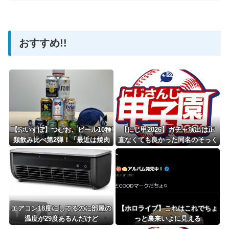
【ホロライブ】アメちゃん救急のヘリをパクる→落下【ho
おすすめ!!
Powered by livedoor 相互RSS
【ぶいすぽ】つむお、ビール10種
【にじ甲2026】ガチャ演出は正
類飲み比べ第2弾！「最近は焼肉
直なくても良かった同名のそっく
屋で最初にビールを頼むくらい好
りさん引いてぬか喜びする監督が
き」
ワイは見たい
エアコン18度にしてるのに部屋の
【ホロライブ】これはこれでちょ
温度が29度あるんだけど
っと裏来いよに見える