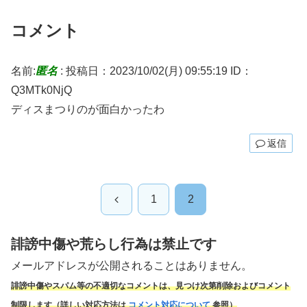
コメント
名前:
匿名
:
投稿日：2023/10/02(月) 09:55:19
ID：
Q3MTk0NjQ
ディスまつりのが面白かったわ
返信
前
1
2
へ
誹謗中傷や荒らし行為は禁止です
メールアドレスが公開されることはありません。
誹謗中傷やスパム
等の不適切なコメントは、見つけ次第削除およびコメント
制限します（詳しい対応方法は
コメント対応について
参照）