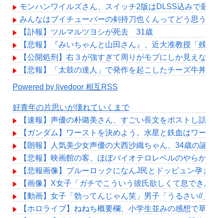
モンハンワイルズさん、スイッチ2版はDLSS込みで最大1
みんなはブイチューバーの剣持刀也くんってどう思う？
【訃報】ツルマルツヨシが死去 31歳
【悲報】『みいちゃんと山田さん』、近大准教授「残酷
【公開処刑】右３が強すぎて周りがモブにしか見えない女子の集
【悲報】「太鼓の達人」で発作を起こしたチーズ牛丼、S
Powered by livedoor 相互RSS
好青年の片思いが壊れていくまで
【速報】声優の朴璐美さん、すごい長文をポストし話題
【ガンダム】ワーストを決めよう。水星と鉄血はワースト
【朗報】人気美少女声優の大西沙織ちゃん、34歳の誕生
【悲報】映画館の客、ほぼバイオテロレベルのやらかし
【悲報画像】ブルーロックになんJ民とドッピュン孕ませ
【画像】X女子「ガチでこういう彼氏欲しくて息できん」 
【動画】女子「勃ってんじゃん笑」男子「うるさい//」
【ホロライブ】ねねち概要欄、小学生並みの感想で草