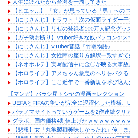
人生に疲れたから台湾を一周してきた
【ヒエッ…】 『女』が思っている「男」への “本 
【にじさんじ】トラウト「次の仮面ライダー干支モ
【にじさんじ】リゼの登録者100万人記念グッズ
【ガチ勢お断り】Vtuber好きな奴パソコンor
【にじさんじ】VTuber昔話『竹取物語』
【にじさんじ】女性陣の座り方解釈一致すぎて好
【ネオポルテ】実写配信中に金〇が映る大事故が発
【ホロライブ】アメちゃん救急のヘリをパクる→落下【
【ホロライブ】ここ近年で一番新規を呼び込んだ
Powered by livedoor 相互RSS
【マンガ】バラシ屋トシヤの漫画セレクション
UEFAとFIFAの争いが完全に泥沼化した模様、U
パラノマサイトっていうゲームを2作連続クリアし
グラボ、国内価格4割値上げかｗｗｗｗｗｗｗｗｗ
【悲報】女「丸亀製麺美味しかったね」俺「また来