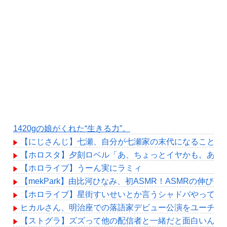
1420gの娘がくれた“生きる力”。
【にじさんじ】七瀬、自分が七瀬家の末代になることも
【ホロスタ】夕刻ロベル「あ、ちょっとイヤかも。あ、
【ホロライブ】うーん実にラミィ
【mekPark】由比河ひなみ、初ASMR！ASMRの伸び代
【ホロライブ】星街すいせいとか言うシャドバやってる
ヒカルさん、明治座での落語家デビュー公演をユーチュー
【ストグラ】ズズって他の配信者と一緒だと面白いんだ