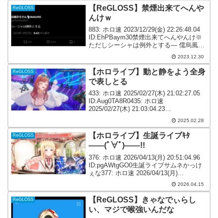
【ReGLOSS】禁煙出来てへんや
ReGLOSS
んけｗ
883: ホロ速 2023/12/29(金) 22:26:48.04
ID:EhPBaym30禁煙出来てへんやんけ※
ただしシーシャは例外とする— 儒烏風亭
らでん🐚ReGLOSS (@juufuuteiraden)
2023.12.30
December 29, ...
【ホロライブ】動と静をよう全身
ReGLOSS
で表しとる
433: ホロ速 2025/02/27(木) 21:02:27.05
ID:Aug0TA8R0435: ホロ速
2025/02/27(木) 21:03:04.23
ID:ApWyTlyg0>>433チルットかな436: ホ
2025.02.28
ロ速 2025/0...
【ホロライブ】生誕ライブｷﾀ
ReGLOSS
――(ﾟ∀ﾟ)――!!
376: ホロ速 2026/04/13(月) 20:51:04.96
ID:pgAWtgGO0生誕ライブサムネかっけ
ぇな377: ホロ速 2026/04/13(月)
20:51:14.15 ID:cYGytq790生誕ライブｷﾀ
2026.04.15
――(ﾟ∀ﾟ...
【ReGLOSS】きゃなでぃらし
ReGLOSS
い、マジで喉強いんだな