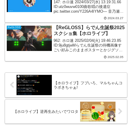
147: ホロ速 2024/03/27(水) 13:19:31.66
ID:utz0wuvw0100曲歌唱の後遺症
pic.twitter.com/Y226A4IYMO— 音乃瀬奏
🎹✨ReGLOSS (@otonosekanade)
2024.03.27
Marc...
【ReGLOSS】らでん生誕祭2025
ReGLOSS
スクショ集【ホロライブ】
962: ホロ速 2025/02/04(火) 19:46:23.85
ID:9ju8gtjwMらでん生誕祭の待機画像す
ごい好みこのままポスターとかジグソー
パズルで欲しくなる985: ホロ速
2025.02.05
2025/02/04(火) 19:59:24.78...
【ホロライブ】フブいろ、マルちゃんコ
ラボきちゃぁ!
【ホロライブ】逆再生みたいでワロタ