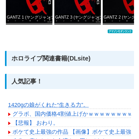
GANTZ 1 (ヤングジャンプコミックスDIGITAL)
GANTZ 3 (ヤングジャンプコミックスDIGITAL
GANTZ 2 (ヤング
価格：¥100
価格：¥100
価格：
ホロライブ関連書籍(DLsite)
人気記事！
1420gの娘がくれた“生きる力”。
グラボ、国内価格4割値上げかｗｗｗｗｗｗｗｗｗ
【悲報】 おわり。
ボケて史上最強の作品 【画像】ボケて史上最強の