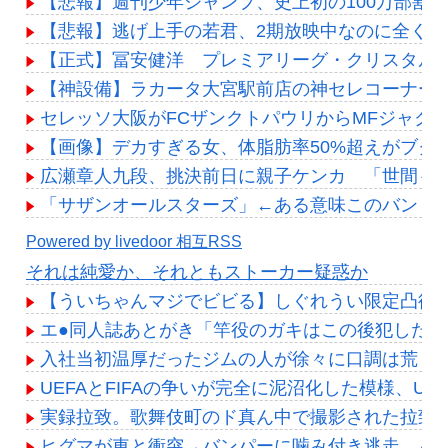
【悲報】週刊少年ジャンプ、史上初の100万部割れ
【悲報】逃げ上手の若君、2期放映中なのに全く話
【正式】冨安健洋 プレミアリーグ・クリスタルパ
【神設備】ラカータ大宮駅前店の神セレコーナー
セレッソ大阪がFCザンクトパウリからMFジャク
【画像】デカすぎる女、体脂肪率50%超えがブクブ
広瀬章人九段、挑決前日に親子ケンカ 「世間も
「サザンオールスターズ」←ある意味このバンド
Powered by livedoor 相互RSS
それは純愛か、それともストーカー疑惑か
【ういちゃんマジでビビる】しぐれうい限定凸待
エ●同人誌あとがき「竿役のガキはこの後犯した女
入社当初温厚だったジムの人が徐々に口調は荒く
UEFAとFIFAの争いが完全に泥沼化した模様、U
実録拉致。歌舞伎町のド真ん中で撮影された拉致
ヒグマが車と衝突→バンパーに噛み付き逃走 バ