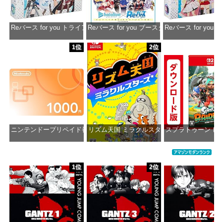
Reバース for you トライアルデッキ ホロライブプロダクション ver.ホ
Reバース for you ブースターパック ホロラ
Reバース for y
価格：¥1,650
価格：¥2,980
価格：¥1
1位
2位
ニンテンドープリペイド番号 1000円|オンラインコード版
リズム天国 ミラクルスターズ -Switch
スプラトゥーン レ
価格：¥1,000
価格：¥5,645
価格：¥5
1位
2位