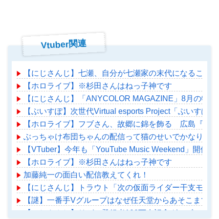
Vtuber関連
【にじさんじ】七瀬、自分が七瀬家の末代になることも
【ホロライブ】※杉田さんはねっ子神です
【にじさんじ】「ANYCOLOR MAGAZINE」8
【ぶいすぽ】次世代Virtual esports Project「ぶ
【ホロライブ】フブさん、故郷に錦を飾る 広島『みろ
ぶっちゃけ布団ちゃんの配信って猫のせいでかなり潰れ
【VTuber】今年も「YouTube Music Weekend
【ホロライブ】※杉田さんはねっ子神です
加藤純一の面白い配信教えてくれ！
【にじさんじ】トラウト「次の仮面ライダー干支モチー
【謎】一番手Vグループはなぜ任天堂からあそこまで寵
【にじさんじ】リゼの登録者100万人記念グッズに折