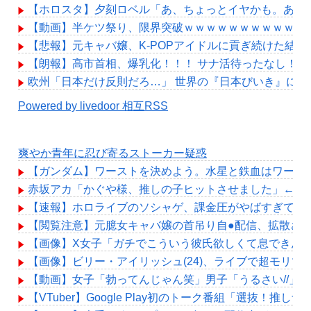
【ホロスタ】夕刻ロベル「あ、ちょっとイヤかも。あ、
【動画】半ケツ祭り、限界突破ｗｗｗｗｗｗｗｗｗｗｗ
【悲報】元キャバ嬢、K-POPアイドルに貢ぎ続けた結果
【朗報】高市首相、爆乳化！！！ サナ活待ったなし！
欧州「日本だけ反則だろ…」 世界の『日本びいき』にヨ
Powered by livedoor 相互RSS
爽やか青年に忍び寄るストーカー疑惑
【ガンダム】ワーストを決めよう。水星と鉄血はワースト
赤坂アカ「かぐや様、推しの子ヒットさせました」←こ
【速報】ホロライブのソシャゲ、課金圧がやばすぎて不評に
【閲覧注意】元臆女キャバ嬢の首吊り自●配信、拡散さ
【画像】X女子「ガチでこういう彼氏欲しくて息できん」 
【画像】ビリー・アイリッシュ(24)、ライブで超モリ
【動画】女子「勃ってんじゃん笑」男子「うるさい//」
【VTuber】Google Play初のトーク番組「選抜！推し