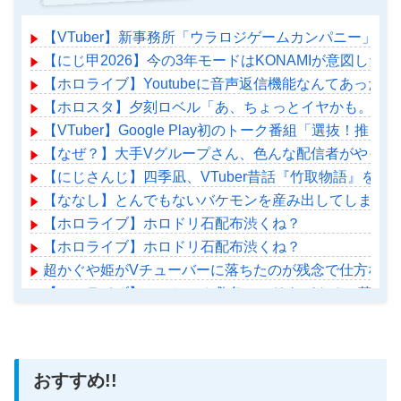
【VTuber】新事務所「ウラロジゲームカンパニー」始動
【にじ甲2026】今の3年モードはKONAMIが意図した
【ホロライブ】Youtubeに音声返信機能なんてあったの
【ホロスタ】夕刻ロベル「あ、ちょっとイヤかも。あ、
【VTuber】Google Play初のトーク番組「選抜！推
【なぜ？】大手Vグループさん、色んな配信者がやって
【にじさんじ】四季凪、VTuber昔話『竹取物語』を
【ななし】とんでもないバケモンを産み出してしまった
【ホロライブ】ホロドリ石配布渋くね？
【ホロライブ】ホロドリ石配布渋くね？
超かぐや姫がVチューバーに落ちたのが残念で仕方ない
【ホロライブ】アメちゃん救急のヘリをパクる→落下【ho
おすすめ!!
Powered by livedoor 相互RSS