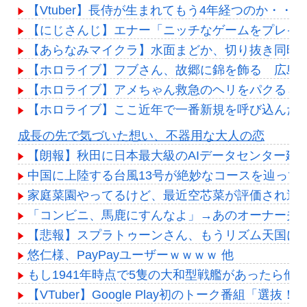
【Vtuber】長侍が生まれてもう4年経つのか・・・
【にじさんじ】エナー「ニッチなゲームをプレイ
【あらなみマイクラ】水面まどか、切り抜き同時
【ホロライブ】フブさん、故郷に錦を飾る 広島
【ホロライブ】アメちゃん救急のヘリをパクる→落下【
【ホロライブ】ここ近年で一番新規を呼び込んだ
Powered by livedoor 相互RSS
成長の先で気づいた想い、不器用な大人の恋
【朗報】秋田に日本最大級のAIデータセンター建
中国に上陸する台風13号が絶妙なコースを辿って
家庭菜園やってるけど、最近空芯菜が評価され過
「コンビニ、馬鹿にすんなよ」→あのオーナー夫
【悲報】スプラトゥーンさん、もうリズム天国にアマ
悠仁様、PayPayユーザーｗｗｗｗ 他
もし1941年時点で5隻の大和型戦艦があったら他
【VTuber】Google Play初のトーク番組「