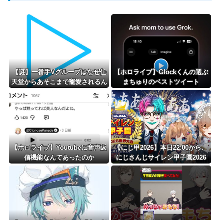
【謎】一番手Vグループはなぜ任
【ホロライブ】Glockくんの選ぶ
天堂からあそこまで寵愛されるん
まちゅりのベストツイート
だ？
【ホロライブ】Youtubeに音声返
【にじ甲2026】本日22:00から、
信機能なんてあったのか
にじさんじサイレン甲子園2026
世界大会