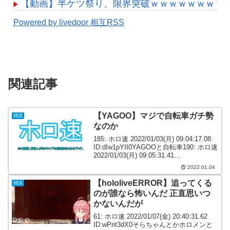
【動画】半ケツ祭り、限界突破ｗｗｗｗｗｗｗｗ
Powered by livedoor 相互RSS
関連記事
【YAGOO】マジで自転車ガチ勢
雑談
なのか
185: ホロ速 2022/01/03(月) 09:04:17.08
ID:dIw1pYII0YAGOOと自転車190: ホロ速
2022/01/03(月) 09:05:31.41
ID:jscRPa+R0>>185マジで自転車ガチ勢
2022.01.04
なのか...
【hololiveERROR】追ってくる
雑談
のが誰なら怖いんだ 正直思いつ
かないんだが
61: ホロ速 2022/01/07(金) 20:40:31.62
ID:wPrit3dX0そらちゃんとかホロメンと