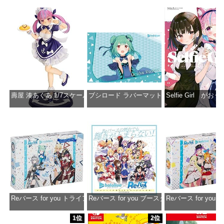
壽屋 湊あくあ 1/7スケール PVC製 塗装済み完成品フィギュア PP942
ブシロード ラバーマットコレクション Vol.851 ホロラ
Selfie Girl がお
価格：¥13,356
価格：¥2,530
価格：¥2
Reバース for you トライアルデッキ ホロライブプロダクション ver.ホ
Reバース for you ブースターパック ホロラ
Reバース for y
価格：¥1,650
価格：¥2,980
価格：¥1
1位
2位