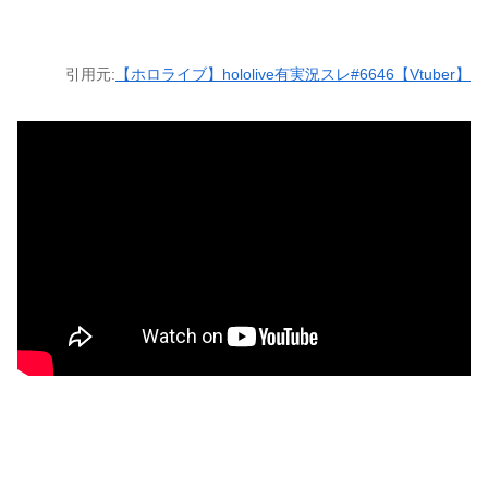
引用元:
【ホロライブ】hololive有実況スレ#6646【Vtuber】