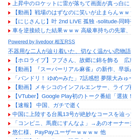
上昇中のロケットに雷が落ちて画面が真っ白に「
【動画】戦場のはずなのに笑いが止まらんｗｗｗ 
【にじさんじ】叶 2nd LIVE 孤独 -solitud
車を逆接続した結果ｗｗｗ 高級車持ちの先輩、C
Powered by livedoor 相互RSS
不器用な二人が辿り着いた、切なく温かい恋物語
【ホロライブ】フブさん、故郷に錦を飾る 広島
【動画】『スーパーリアル麻雀』の新作、早坂晶
「バンドリ！ ゆめ∞みた」7話感想 夢限大みゅ
【動画】メキシコのインフルエンサー、ライブ配
【VTuber】Google Play初のトーク番組「選
【速報】 中国、ガチで逝く
中国に上陸する台風13号が絶妙なコースを辿って
「コンビニ、馬鹿にすんなよ」→あのオーナー夫
悠仁様、PayPayユーザーｗｗｗｗ 他