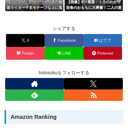
【にじさんじ】トラウト「次の仮
【画像】叶×葛葉：くろのわが宇
面ライダー干支モチーフな上に兎
宙食のおもちに大興奮！二人の意
年水色じゃ〜ん最高やん☺️ とか
気投合っぷりが最高
思ってたらサーモンフレームとか
いう単語が見えてそれどころじゃ
シェアする
なくなった」
X
Facebook
はてブ
Pocket
LINE
Pinterest
holosokuをフォローする
Amazon Ranking