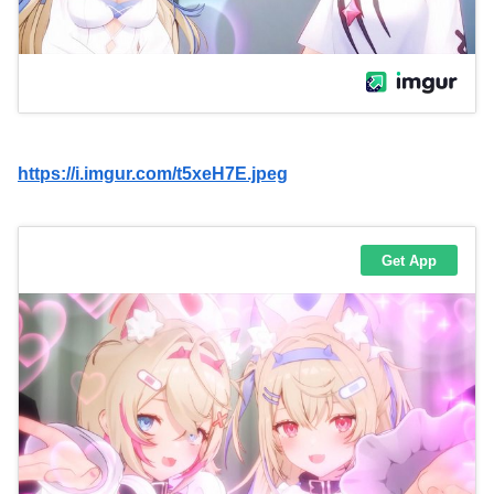
https://i.imgur.com/t5xeH7E.jpeg