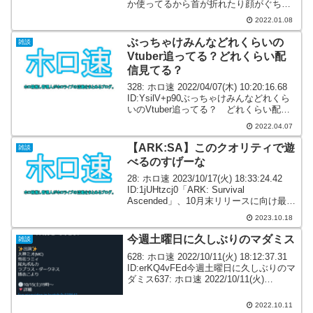
か使ってるから首が折れたり顔がぐちゃ
ぐちゃになってたりはしないからあんま
2022.01.08
怖さは無いよね344: ホロ速 2022/01/07...
ぶっちゃけみんなどれくらいの
雑談
Vtuber追ってる？どれくらい配
信見てる？
328: ホロ速 2022/04/07(木) 10:20:16.68
ID:YsilV+p90ぶっちゃけみんなどれくら
いのVtuber追ってる？ どれくらい配信
見てる？ 見たいVはたくさんいるけど時
2022.04.07
間的に全然追えねえわ331: ホロ速 20...
【ARK:SA】このクオリティで遊
雑談
べるのすげーな
28: ホロ速 2023/10/17(火) 18:33:24.42
ID:1jUHtzcj0「ARK: Survival
Ascended」、10月末リリースに向け最終
テスト開始を報告 36: ホロ速
2023.10.18
2023/10/17(火) 18:36...
今週土曜日に久しぶりのマダミス
雑談
628: ホロ速 2022/10/11(火) 18:12:37.31
ID:erKQ4vFEd今週土曜日に久しぶりのマ
ダミス637: ホロ速 2022/10/11(火)
18:14:20.46 ID:8gGa1tl+a>>628ある程度
演技...
2022.10.11