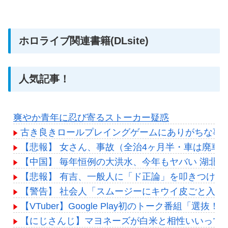
ホロライブ関連書籍(DLsite)
人気記事！
爽やか青年に忍び寄るストーカー疑惑
古き良きロールプレイングゲームにありがちな事
【悲報】 女さん、事故（全治4ヶ月半・車は廃車
【中国】 毎年恒例の大洪水、今年もヤバい 湖北
【悲報】 有吉、一般人に「ド正論」を叩きつけて
【警告】 社会人「スムージーにキウイ皮ごと入れ
【VTuber】Google Play初のトーク番組「
【にじさんじ】マヨネーズが白米と相性いいって