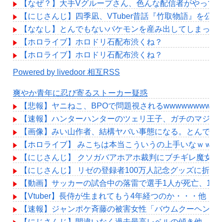
【なぜ？】大手Vグループさん、色んな配信者がやって
【にじさんじ】四季凪、VTuber昔話『竹取物語』を
【ななし】とんでもないバケモンを産み出してしまった
【ホロライブ】ホロドリ石配布渋くね？
【ホロライブ】ホロドリ石配布渋くね？
Powered by livedoor 相互RSS
爽やか青年に忍び寄るストーカー疑惑
【悲報】ヤニねこ、BPOで問題視されるwwwwwwwww
【速報】ハンターハンターのツェリ王子、ガチのマジで
【画像】みい山作者、結構ヤバい事態になる。とんでも
【ホロライブ】 みこちは本当こういうの上手いなｗｗｗ
【にじさんじ】 クソガバアホアホ裁判にブチギレ魔女
【にじさんじ】 リゼの登録者100万人記念グッズに折
【動画】サッカーの試合中の落雷で選手1人が死亡、12
【Vtuber】長侍が生まれてもう4年経つのか・・・他
【速報】ジャンポケ斉藤の被害女性「バウムクーヘン売った
【にじさんじ】間違いなく過去最高レベルの傾き他