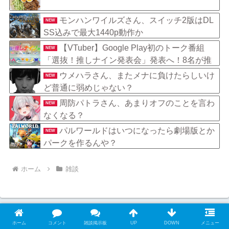
モンハンワイルズさん、スイッチ2版はDL
NEW
SS込みで最大1440p動作か
【VTuber】Google Play初のトーク番組
NEW
「選抜！推しナイン発表会」発表へ！8名が推
しキャラクターの魅力を語り合う【8/6(木)18:0
ウメハラさん、またメナに負けたらしいけ
NEW
0】
ど普通に弱めじゃない？
周防パトラさん、あまりオフのことを言わ
NEW
なくなる？
パルワールドはいつになったら劇場版とか
NEW
パークを作るんや？
ホーム
雑談
ホーム
コメント
雑談掲示板
UP
DOWN
メニュー