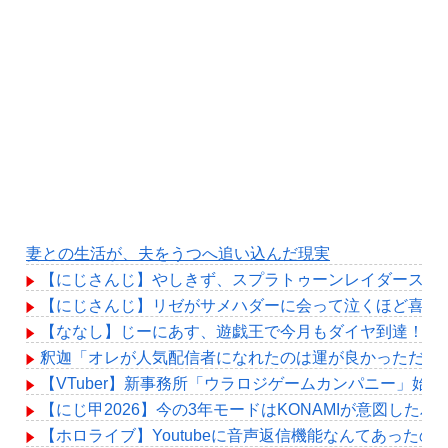
妻との生活が、夫をうつへ追い込んだ現実
【にじさんじ】やしきず、スプラトゥーンレイダース本
【にじさんじ】リゼがサメハダーに会って泣くほど喜ん
【ななし】じーにあす、遊戯王で今月もダイヤ到達！『
釈迦「オレが人気配信者になれたのは運が良かっただけ
【VTuber】新事務所「ウラロジゲームカンパニー」始動
【にじ甲2026】今の3年モードはKONAMIが意図した
【ホロライブ】Youtubeに音声返信機能なんてあったの