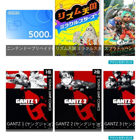
ニンテンドープリペイド番号 5000円|オンラインコード版
リズム天国 ミラクルスターズ -Switch
スプラトゥーン レイダ
価格：¥5,000
価格：¥5,645
価格：¥6
1位
2位
GANTZ 1 (ヤングジャンプコミックスDIGITAL)
GANTZ 2 (ヤングジャンプコミックスDIGITAL
GANTZ 3 (ヤング
価格：¥100
価格：¥100
価格：