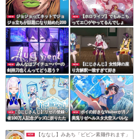
ジョジョってネットでジョ
【ホロライブ】でもみこち
NEW
NEW
ジョ立ちが話題になり始めた200
ってエ〇ゲやってるんでしょ
0年代初頭くらいから急にすげえ
（エ〇ゲ誤起動事件）「フワモ
人気作品扱いになったよな
コはやってそう、みこちは・・
忙しくて無理だろう」
みんなはブイチューバーの
【にじさんじ】女性陣の座
NEW
NEW
剣持刀也くんってどう思う？
り方解釈一致すぎて好き
【にじさんじ】リゼの登録
ボイの好きなVtuberが月ノ
NEW
NEW
者100万人記念グッズに折りたた
美兎リゼヘルスタ大空スバルな
み傘『傘で草』『晴れてても雨
んだけどどんなイメージ？
降りそう』
【ななし】みあち「ビビン素麺作れます」
NEW