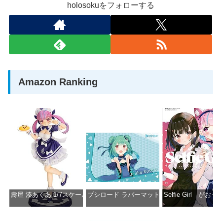
holosokuをフォローする
Amazon Ranking
壽屋 湊あくあ 1/7スケール PVC製 塗装済み完成品フィギュア PP942
ブシロード ラバーマットコレクション Vol.851 ホロラ
Selfie Girl がお
価格：¥13,356
価格：¥2,530
価格：¥2