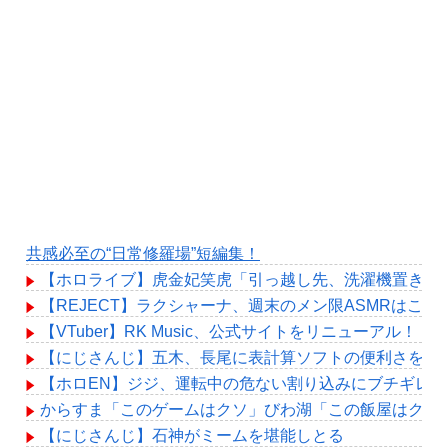
共感必至の“日常修羅場”短編集！
【ホロライブ】虎金妃笑虎「引っ越し先、洗濯機置き場が
【REJECT】ラクシャーナ、週末のメン限ASMRはこれ
【VTuber】RK Music、公式サイトをリニューアル！
【にじさんじ】五木、長尾に表計算ソフトの便利さを理
【ホロEN】ジジ、運転中の危ない割り込みにブチギレ
からすま「このゲームはクソ」びわ湖「この飯屋はクソ
【にじさんじ】石神がミームを堪能しとる