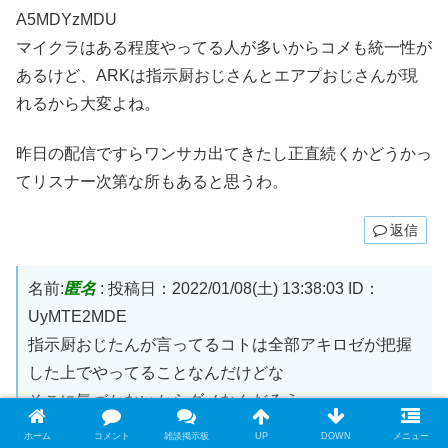
A5MDYzMDU
マイクラはある程度やってる人が多いからコメも統一性が
あるけど、ARKは指示厨おじさんとエアプおじさんが現
れるから大変よね。
昨日の配信ですらワンサカ出てきたし正直続くかどうかっ
てリスナー次第な所もあると思うわ。
返信
名前:
匿名
:
投稿日：2022/01/08(土) 13:38:03
ID：
UyMTE2MDE
指示厨おじたんが言ってるコトは全部アキロゼが把握
した上でやってることなんだけどな
そこに気づかないからダメなんだろう
ホーム
コメント
雑談掲示板
UP
DOWN
メニュー