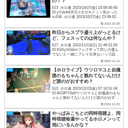
の！？
523: ホロ速 2023/10/27(金) 23:08:00.60
ID:yYyk4hOC0コボガキクッソ良かった
わ536: ホロ速 2023/10/27(金) 23:09:02.26
ID:NWxvX3oj0>>523どこで見てん
2023.10.28
の！？...
昨日からスプラ盛り上がっとるけ
雑談
ど、フェスってのは何なんや？
617: ホロ速 2022/11/13(日) 21:48:52.83
ID:K5XySG6mrフェス中って同じの選ん
でないと一緒にプレイ出来ないって認識
であってる？629: ホロ速 2022/11/13(日)
2022.11.14
21:57:29.55 ID:...
【ホロライブ】ウツロマユと自撮
雑談
誰のもちゃんと観れてないんだけ
ど誰のがおすすめ？
613: ホロ速 2023/12/22(金) 07:18:51.04
ID:8iG9PY0a0ウツロマユと自撮誰のもち
ゃんと観れてないんだけど誰のがおすす
め？616: ホロ速 2023/12/22(金)
2023.12.23
07:23:42.58 ID:BC1...
やっぱみこちとの同時視聴よ、同
雑談
時視聴毎週やってるホロメンって
他にいるんかな？