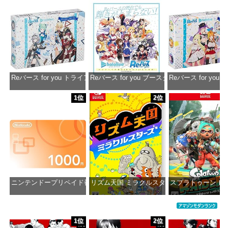
Reバース for you トライアルデッキ ホロライブプロダクション ver.ホ
Reバース for you ブースターパック ホロラ
Reバース for y
価格：¥1,650
価格：¥2,980
価格：¥1
1位
2位
ニンテンドープリペイド番号 1000円|オンラインコード版
リズム天国 ミラクルスターズ -Switch
スプラトゥーン レイダ
価格：¥1,000
価格：¥5,645
価格：¥6
1位
2位