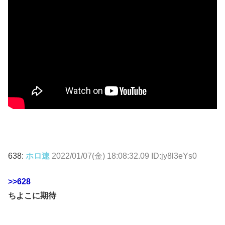
638:
ホロ速
2022/01/07(金) 18:08:32.09 ID:jy8l3eYs0
>>628
ちよこに期待