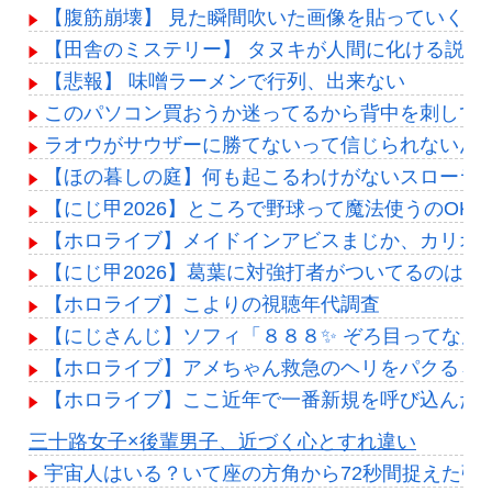
【腹筋崩壊】 見た瞬間吹いた画像を貼っていくス
【田舎のミステリー】 タヌキが人間に化ける説、
【悲報】 味噌ラーメンで行列、出来ない
このパソコン買おうか迷ってるから背中を刺して
ラオウがサウザーに勝てないって信じられないん
【ほの暮しの庭】何も起こるわけがないスローライフ【カ
【にじ甲2026】ところで野球って魔法使うのOK
【ホロライブ】メイドインアビスまじか、カリオ
【にじ甲2026】葛葉に対強打者がついてるのはこ
【ホロライブ】こよりの視聴年代調査
【にじさんじ】ソフィ「８８８✨ ぞろ目ってなん
【ホロライブ】アメちゃん救急のヘリをパクる→落下【
【ホロライブ】ここ近年で一番新規を呼び込んだ
Powered by livedoor 相互RSS
三十路女子×後輩男子、近づく心とすれ違い
宇宙人はいる？いて座の方角から72秒間捉えた強い