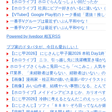
【ホロライブ】ホロぐらんなっしょい回だったか
【ホロライブ】社員にビブー好きがいるに違いない（確
【VTuber】Google Play初のトーク番組「選抜！推し
一番手Vグループは最近ずいぶん平和やな！
一番手Vグループは最近ずいぶん平和やな！
Powered by livedoor 相互RSS
ブブ家のドタバタが、今日も愛おしい！
【にじ甲2026】 にじさんじ甲子園2026 本戦 Day1
【ホロライブ】 ニコ、引っ越し先に洗濯機置き場がない
ホロライブさくらみこ兎田ぺこら「ぺこみこ」人気キャ
IT業界、「未経験者は要らない、経験者はいない」の地獄
【画像】漫画家・桂正和の描いた最新パ0ツイラストにネ
【画像】みい山作者、結構ヤバい事態になる。とんでも
【ホロライブ】メイドインアビスまじか、カリオペすげ
【にじ甲2026】冷静に考えるとなんだこのえっっっな
【にじさんじ】ソフィ「８８８✨ ぞろ目ってなんか嬉し
【悲報】堀大輔さん、寝る間も惜しんでレスバ祭りｗｗ