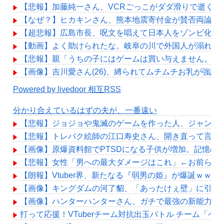
【悲報】加藤純一さん、VCRごっこがダダ滑りで逝く…
【なぜ？】ヒカキンさん、熊本地震寄付金が賛否両論か
【超悲報】広島市長、呪文を唱えて日本人をゾンビ化さ
【動画】よく助けられたな。岐阜の川で外国人が溺れて
【悲報】親「うちの子にはゲームは買い与えません。本
【画像】吉川愛さん(26)、縛られてムチムチお乳が強調
Powered by livedoor 相互RSS
分かり合えているはずの夫が、一番遠い
【悲報】ジョジョや鬼滅のゲームを作った人、ジャンプ
【悲報】トレパク絵師の江口寿史さん、開き直って言い
【画像】原爆資料館でPTSDになる子供が増加。記憶の
【悲報】女性「男への最大ダメージはこれ」←お前ら耐
【朗報】Vtuber界、新たなる『弱男の姫』が爆誕ｗｗ
【画像】キングダムの河了貂、「あったけぇ壁」に引き
【画像】ハンターハンターさん、ガチで最強の新能力を
打って応援！VTuberチーム対抗出玉バトル チーム「ペカ部」