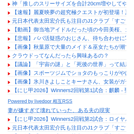
神「推しのスリーサイズを合計20cm増やしてや
【速報】麗夏映夢の超究極クエストが初登場！夏休
元日本代表太田宏介氏も注目のJ1クラブ「すごく
【動画】御当地アイドルだった頃の今田美桜、ガチのマ
【悲報】パパ活疑惑のおじさん、待ち合わせに写
【画像】秋葉原で大量のメイド＆巫女たちが潮で水打
クラウドってなんだったら興味あるの？
【議論】「宇宙の謎」と「死後の世界」って結局
【画像】スポーツジムでショタのもっこりがやばす
【画像】氷川きよしことキーナさん、女装がガチす
【にじ甲2026】Winners2回戦第1試合：麒麟 
Powered by livedoor 相互RSS
妻が嫌すぎて壊れていった、ある夫の現実
【にじ甲2026】Winners2回戦第2試合：ロイ
元日本代表太田宏介氏も注目のJ1クラブ「すごく