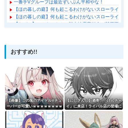
一番手Vグループは最近ずいぶん平和やな！
【ほの暮しの庭】何も起こるわけがないスローライフ【カルロ・
【ほの暮しの庭】何も起こるわけがないスローライフ【カルロ・
【なぜ？】ヒカキンさん、熊本地震寄付金が賛否両論か
【ホロライブ】アメちゃん救急のヘリをパクる→落下【ho
おすすめ!!
Powered by livedoor 相互RSS
【画像】この兎のアイドルVチュ
【にじさんじ】酒寄、「けんチャ
ーバーが可愛いｗｗｗｗｗｗｗｗ
イ」に来店！ライバル店の登場に
ｗｗ
何も起こらないわけがなく…！？