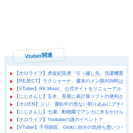
Vtuber関連
【ホロライブ】虎金妃笑虎「引っ越し先、洗濯機置き場
【REJECT】ラクシャーナ、週末のメン限ASMRはこ
【VTuber】RK Music、公式サイトをリニューアル！
【にじさんじ】五木、長尾に表計算ソフトの便利さを理
【ホロEN】ジジ、運転中の危ない割り込みにブチギレ
【にじさんじ】七瀬、動物園でアシカに水をかけられビ
【ホロライブ】Youtubeの謎のイベント？
【VTuber】千羽師匠、Grokに自分の気持ち悪いツ