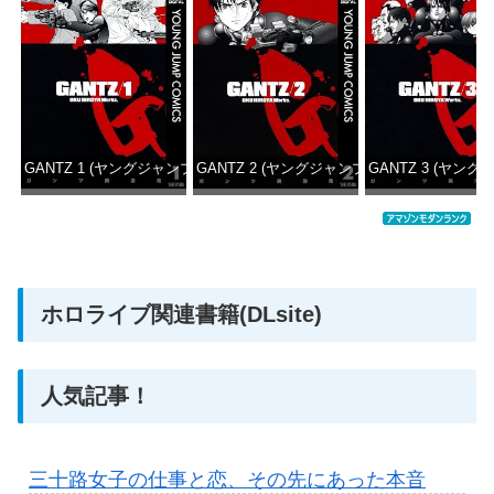
GANTZ 1 (ヤングジャンプコミックスDIGITAL)
GANTZ 2 (ヤングジャンプコミックスDIGITAL
GANTZ 3 (ヤング
価格：¥100
価格：¥100
価格：
ホロライブ関連書籍(DLsite)
人気記事！
三十路女子の仕事と恋、その先にあった本音