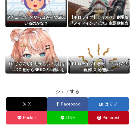
Vチューバーてやっぱみんな彼氏
【ホロライブ】カリオペ、劇場版
いるのかな？
『メイドインアビス』主題歌担当
に！！！
【にじさんじ】りかしぃ「おはよ
【ホロライブ】悲報、ニコたんの
│ ̂⩊፟ ̂𐅀♡ 朝からNEKOのω洗いを
新居◯◯が無い…
したﾖ🐈」
シェアする
X
Facebook
はてブ
Pocket
LINE
Pinterest