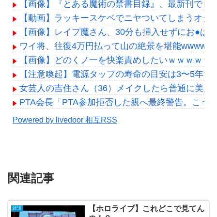
【画像】『とある魔術の禁書目録』、最新刊でヒ
【動画】ラッキースケベでニヤついてしまうオタ
【画像】レイプ魔さん、30分も挿入せずにお●ぱ
ワイ将、往復4万円払って山の絶景を堪能wwwww
【画像】どのくノ一を快楽責めしたいｗｗｗｗｗ
【注意喚起】電源タップの寿命の目安は3〜5年で
女芸人の吉住さん（36）メイクしたら普通に美人
PTA会長「PTA参加拒否した親へ最終警告。こう
Powered by livedoor 相互RSS
関連記事
【ホロライブ】これどこで見てん
雑談