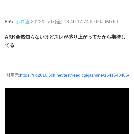
855:
ホロ速
2022/01/07(金) 18:40:17.74 ID:tf0JdM760
ARK全然知らないけどスレが盛り上がってたから期待し
てる
引用元:
https://rio2016.5ch.net/test/read.cgi/jasmine/1641543465/