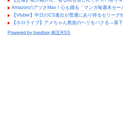
AmazonのアツさMax！心も踊る「マンガ毎週末セール
【Vtuber】中日のCS進出が普通にあり得るセリーグ他
【ホロライブ】アメちゃん救急のヘリをパクる→落下【hol
Powered by livedoor 相互RSS