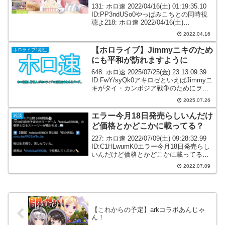
131: ホロ速 2022/04/16(土) 01:19:35.10
ID:PP3ndUSo0やっぱみこちとの同時視
聴よ218: ホロ速 2022/04/16(土)
01:29:58.74 ID:E7se4n/M0みこちは同時
2022.04.16
視聴ホントうま...
【ホロライブ】Jimmyニキのため
ホロライブ1期生
にも平和が訪れますように
648: ホロ速 2025/07/25(金) 23:13:09.39
ID:FwY/syQk0アキロゼといえばJimmyニ
キがタイ・カンボジア戦争のためにヲタ
活が出来なくなるらしいね元ツイート多
2025.07.26
分もうニュースで聞いたと思うけど……
最悪の事態...
エラー今月18日発売らしいんだけ
雑談
ど価格とかどこかに載ってる？
227: ホロ速 2022/07/09(土) 09:28:32.99
ID:C1HLwumK0エラー今月18日発売らし
いんだけど価格とかどこかに載ってる？
公式にもそれらしいの無いんだけ
2022.07.09
ど・・・230: ホロ速 2022/07/09(土) ...
【これからの予定】arkコラボあんじゃ
ん！