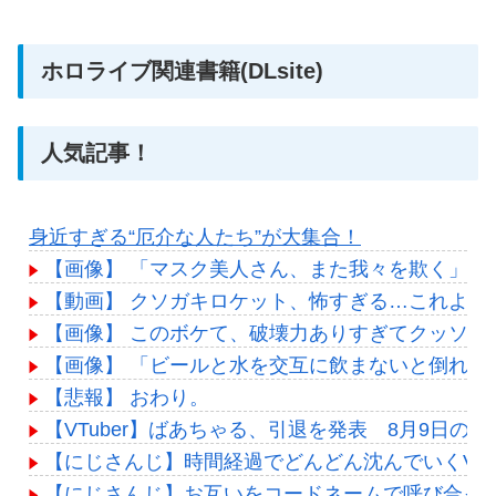
ホロライブ関連書籍(DLsite)
人気記事！
身近すぎる“厄介な人たち”が大集合！
【画像】 「マスク美人さん、また我々を欺く」←海外で
【動画】 クソガキロケット、怖すぎる…これよく
【画像】 このボケて、破壊力ありすぎてクッソワ
【画像】 「ビールと水を交互に飲まないと倒れる
【悲報】 おわり。
【VTuber】ばあちゃる、引退を発表 8月9日の誕
【にじさんじ】時間経過でどんどん沈んでいくVTub
【にじさんじ】お互いをコードネームで呼び合っ