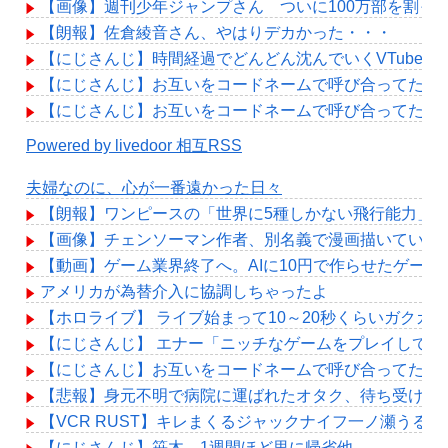
【画像】週刊少年ジャンプさん ついに100万部を割っ
【朗報】佐倉綾音さん、やはりデカかった・・・
【にじさんじ】時間経過でどんどん沈んでいくVTuber
【にじさんじ】お互いをコードネームで呼び合ってたよ
【にじさんじ】お互いをコードネームで呼び合ってたよ
Powered by livedoor 相互RSS
夫婦なのに、心が一番遠かった日々
【朗報】ワンピースの「世界に5種しかない飛行能力」
【画像】チェンソーマン作者、別名義で漫画描いている
【動画】ゲーム業界終了へ。AIに10円で作らせたゲー
アメリカが為替介入に協調しちゃったよ
【ホロライブ】 ライブ始まって10～20秒くらいガクガ
【にじさんじ】 エナー「ニッチなゲームをプレイして配
【にじさんじ】お互いをコードネームで呼び合ってたよ
【悲報】身元不明で病院に運ばれたオタク、待ち受けか
【VCR RUST】キレまくるジャックナイフ一ノ瀬うる
【にじさんじ】笹木、1週間ほど里に帰省他