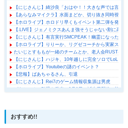
【にじさんじ】綺沙良「おはや！！大きな声では言えな
【あらなみマイクラ】水面まどか、切り抜き同時視聴！
【ホロライブ】ホロドリ早くもイベント第二弾を発表！
【.LIVE】ジェノミクスあんま強そうじゃない割に高
【にじさんじ】有言実行SMCPEAK！幽霊になったマ
【ホロライブ】りりーか、リグゼコーチから実家スーパ
たいじとすももが一緒のチームとか、老人会RUSTの
【にじさんじ】ハジキ、10年越しに完全ソロでLoLダ
【ホロライブ】Youtubeの謎のイベント？
【悲報】ばあちゃるさん、引退
【にじさんじ】Rei7のゲーム情報収集源は男虎
ばあちゃる、引退を発表 8月9日の誕生日配信で詳細を説
【ホロライブ】アメちゃん救急のヘリをパクる→落下【ho
おすすめ!!