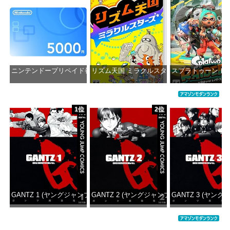
ニンテンドープリペイド番号 5000円|オンラインコード版
リズム天国 ミラクルスターズ -Switch
スプラトゥーン レイダ
価格：¥5,000
価格：¥5,645
価格：¥6
1位
2位
GANTZ 1 (ヤングジャンプコミックスDIGITAL)
GANTZ 2 (ヤングジャンプコミックスDIGITAL
GANTZ 3 (ヤング
価格：¥100
価格：¥100
価格：