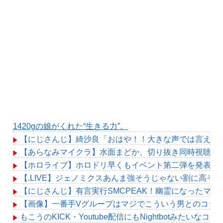
1420gの娘がくれた“生きる力”。
【にじさんじ】綺沙良「おはや！！大きな声では言えな
【あらなみマイクラ】水面まどか、切り抜き同時視聴！
【ホロライブ】ホロドリ早くもイベント第二弾を発表！！
【.LIVE】ジェノミクスあんま強そうじゃない割に高そ
【にじさんじ】有言実行SMCPEAK！幽霊になったマジ
【画像】一番手Vグループはマジでこういう男とのコラ
もこうのKICK・Youtube配信にもNightbotみたい