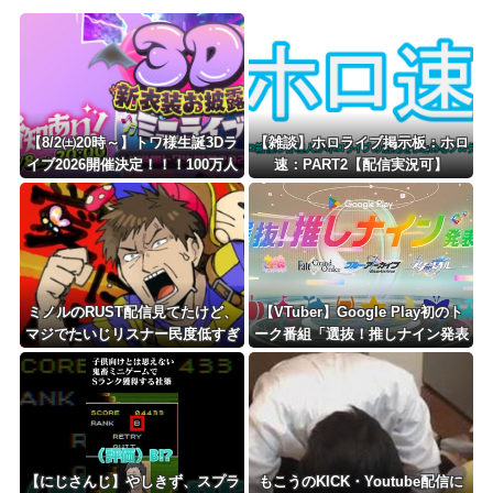
Powered by livedoor 相互RSS
【8/2㈯20時～】トワ様生誕3Dラ
【雑談】ホロライブ掲示板：ホロ
イブ2026開催決定！！！100万人
速：PART2【配信実況可】
チケットの3D新衣装あり
ミノルのRUST配信見てたけど、
【VTuber】Google Play初のト
マジでたいじリスナー民度低すぎ
ーク番組「選抜！推しナイン発表
だろ…
会」発表へ！8名が推しキャラク
ターの魅力を語り合う【8/6(木)1
8:00】
【にじさんじ】やしきず、スプラ
もこうのKICK・Youtube配信に