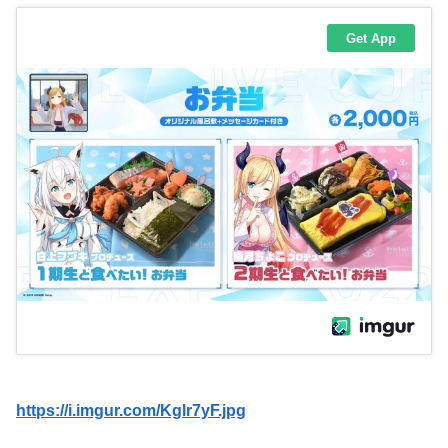
https://i.imgur.com/Kglr7yF.jpg