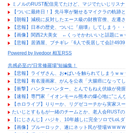
ミノルのRUST配信見てたけど、マジでたいじリスナー
【ついに最終日！】先斗寧が魅せるマイクラの軌跡と感
【朗報】減税に反対したエース級の財務官僚、左遷され
【悲報】日本の歴史、ついに『崩壊』してしまう・・・
【画像】関西2大美女 ←くっそかわいいと話題にｗｗｗ 【Pic
【悲報】居酒屋、ブチギレ「6人で長居して会計4939
Powered by livedoor 相互RSS
共感必至の“日常修羅場”短編集！
【悲報】ライザさん、お●ぱいを触られてしまうｗｗｗ
【悲報】有名漫画家、がんを公表「大腸癌になってしま
【衝撃】ハンターハンター、とんでもねえ伏線が発掘さ
【速報】専門家「イオンモール熊本の爆心地に”こんなも
【ホロライブ】りりーか、リグゼコーチから実家スーパ
たいじとすももが一緒のチームとか、老人会RUSTのパ
【にじさんじ】ハジキ、10年越しに完全ソロでLoLダ
【画像】ブルーロック、遂にネット民が登場ＷＷＷＷＷ