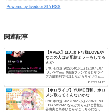
Powered by livedoor 相互RSS
関連記事
【APEX】ほんまトワ様LOVEや
雑談
なこの人はw 配信ミラーもしてる
んか
370: ホロ速 2022/04/16(土) 19:18:45.87
ID:JPF/YmwT0過激ファンでまじ草ライ
ブの最前列で号泣しながらサイリウム振
ってそうI'm ready for VSaikyo, Startend
2022.04.17
#1 fan i...
【ホロライブ】YUME日和、ホロ
雑談
メン歌ってくんないかな
628: ホロ速 2023/09/26(火) 22:36:15.93
ID:eYrWpbM20なんか知らんけど昔松任
谷由実と島谷ひとみがごっちゃになって