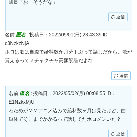
団長「お、そうだな」
返信
名前:
匿名
:
投稿日：2022/05/01(日) 23:43:39
ID：
c3NzkzNjA
ホロは歌は自腹で給料数か月分トぶって話しだから、歌が
貰えるってメチャクチャ高額景品だよな
返信
名前:
匿名
:
投稿日：2022/05/02(月) 00:08:55
ID：
E1NzkxMjU
わためがＭＶアニメ込みで給料数ヶ月は見たけど、曲
単体でそこまでかかるって話してたホロメンいた？
返信