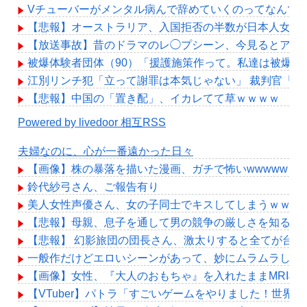
Vチューバーがメンタル病んで辞めていくのってなんで
【悲報】オーストラリア、入国拒否の半数が日本人女性??
【放送事故】昔のドラマのレ◯プシーン、今見るとアウ
被爆体験者団体（90）「援護施策作って。私達は被爆し
江別リンチ犯「立って謝罪は本気じゃない」 裁判官「
【悲報】中国の「置き配」、イカレてて草ｗｗｗｗ
Powered by livedoor 相互RSS
夫婦なのに、心が一番遠かった日々
【画像】株の暴落を描いた漫画、ガチで怖いwwwww
鈴代紗弓さん、ご報告有り
美人女性声優さん、女の子同士でキスしてしまうｗｗｗ
【悲報】母親、息子を通して男の競争の厳しさを知るｗ
【悲報】 幻影旅団の団長さん、激太りすると全てが台無
一般作だけどエロいシーンがあって、妙にムラムラして
【画像】女性、『大人のおもちゃ』を入れたままMRI検
【VTuber】パトラ「すごいゲームをやりました！世