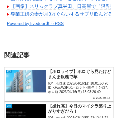
【画像】スリムクラブ真栄田、日高屋で『限界突
専業主婦の妻が月3万ぐらいするサプリ飲んどるん
Powered by livedoor 相互RSS
関連記事
【ホロライブ】ホロぐら見たけど
雑談
まんま銀魂で草
634: ホロ速 2023/04/16(日) 18:01:50.70
ID:KFwsW2Pb0ホロぐら4周年！？637:
ホロ速 2023/04/16(日) 18:03:26.49
ID:KFwsW2Pb0ホロぐら銀魂リスペクト
2023.04.16
すぎるわｗ ...
【撮れ高】今日のマイクラ盛り上
雑談
がりすぎだろ！
303: ホロ速 2023/03/12(日) 23:12:18.74