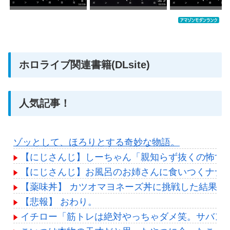
価格：¥617
価格：¥647
価格：
ホロライブ関連書籍(DLsite)
人気記事！
ゾッとして、ほろりとする奇妙な物語。
【にじさんじ】しーちゃん「親知らず抜くの怖す
【にじさんじ】お風呂のお姉さんに食いつくナナ
【薬味丼】 カツオマヨネーズ丼に挑戦した結果ｗ
【悲報】 おわり。
イチロー「筋トレは絶対やっちゃダメ笑。サバン