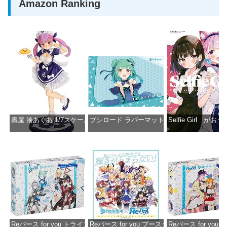
Amazon Ranking
壽屋 湊あくあ 1/7スケール PVC製 塗装済み完成品フィギュア PP942
ブシロード ラバーマットコレクション Vol.851 ホロラ
Selfie Girl がお
価格：¥13,356
価格：¥2,530
価格：¥2
Reバース for you トライアルデッキ ホロライブプロダクション ver.ホ
Reバース for you ブースターパック ホロラ
Reバース for y