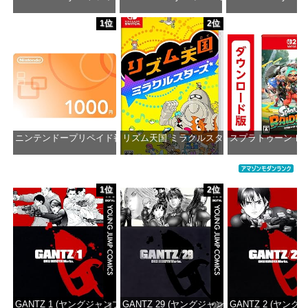
価格：¥1,650
価格：¥2,980
価格：¥1
1位
2位
ニンテンドープリペイド番号 1000円|オンラインコード版
リズム天国 ミラクルスターズ -Switch
スプラトゥーン レ
価格：¥1,000
価格：¥5,595
価格：¥5
1位
2位
GANTZ 1 (ヤングジャンプコミックスDIGITAL)
GANTZ 29 (ヤングジャンプコミックスDIGITA
GANTZ 2 (ヤング