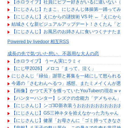
【ホロライブ】社員にビブー好きがいるに違いない（確
【にじさんじ】たまこ、にじさんじ体操第一踊ってみた
【にじさんじ】えにからの謎技術 VS 叶 ←『えにから
結城さくな新ビジュアルアップデート！さくたん「どこ
【にじさんじ】お風呂のお姉さんに食いつくナナたま
Powered by livedoor 相互RSS
成長の先で気づいた想い、不器用な大人の恋
【ホロライブ】 うーん実にラミィ
【にじ甲2026】 メロコ「まって、泣く」
にじさんじ「緑仙」謝罪と募集を一緒にして怒られる「V
今週の「さむわんへるつ」感想、またミメイくんが悪い
【画像】かつて天下を獲っていたYouTuberの現在ｗｗｗ
【ハンターハンター】シズクの念能力「デメちゃん」、
【にじさんじ】ンゴ3D新衣装うおおおおおおおおおおお
【にじさんじ】GS三神ネタを拾えなかった力ちゃん「
【にじさんじ】健屋「お母さんに「ゴミ持ってきなさい
【悲報】八王子の祭り屋台、この暑さで生肉を常温放置