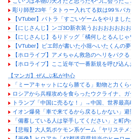
こいつは本物の天才だと思ったやつに会ったこと
彫り師歴23年「タトゥー入れてる奴は99％バカ
【VTuber】パトラ「すごいゲームをやりまし
【にじさんじ】ンゴ3D新衣装うおおおおおおおお
【にじさんじ】るりドッグ「橘何しとるんじゃワ
【VTuber】ピエ郎が書いた小堀へいたくんの夢
【ホロライブ】アメちゃん救急のヘリをパクる→落下【
【ホロライブ】ここ近年で一番新規を呼び込んだ
Powered by livedoor 相互RSS
【マンガ】ぜんぶ私が中心
「ミーアキャットになら勝てる」動物と力くらべ
ロシアから兵糧攻めを食らったウクライナ、ガチ
トランプ「中国に売るな！」→中国、世界最高峰
イオン爆発「車で来てるから戻るしかない」避難
「備蓄している人は挙手してください」と町内会
【悲報】大人気ポケモン系ゲーム「ヤリステメスブタ
【画像】ヒロアカ「47都道府県担当のヒーローを