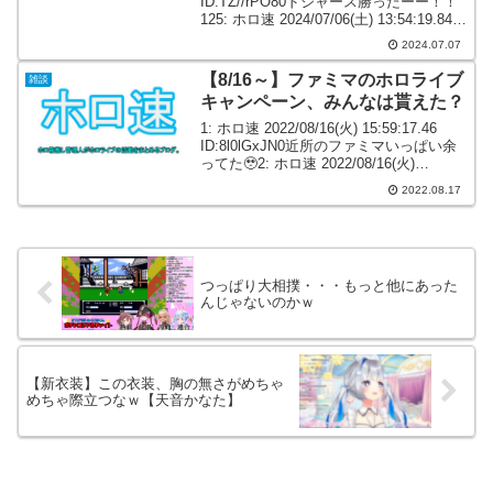
ID:TZ//rPO80ドジャース勝ったーー！！
125: ホロ速 2024/07/06(土) 13:54:19.84
ID:ndMC4LN2dインストだったけどビビ
2024.07.07
デバ流れ...
【8/16～】ファミマのホロライブ
雑談
キャンペーン、みんなは貰えた？
1: ホロ速 2022/08/16(火) 15:59:17.46
ID:8l0lGxJN0近所のファミマいっぱい余
ってた🥹2: ホロ速 2022/08/16(火)
16:00:20.16 ID:8l0lGxJN05: ホロ速
2022.08.17
2022/08...
つっぱり大相撲・・・もっと他にあった
んじゃないのかｗ
【新衣装】この衣装、胸の無さがめちゃ
めちゃ際立つなｗ【天音かなた】