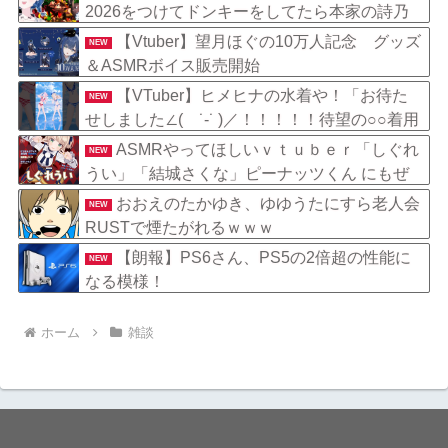
2026をつけてドンキーをしてたら本家の詩乃
がコメントに来てて草
【Vtuber】望月ほぐの10万人記念 ⠀グッズ
NEW
＆ASMRボイス販売開始
【VTuber】ヒメヒナの水着や！「お待た
NEW
せしました∠( ˙-˙ )／！！！！！待望の○○着用
フランケン????❣️」
ASMRやってほしいｖｔｕｂｅｒ「しぐれ
NEW
うい」「結城さくな」ピーナッツくん にもぜ
ひやって欲しい
おおえのたかゆき、ゆゆうたにすら老人会
NEW
RUSTで煙たがれるｗｗｗ
【朗報】PS6さん、PS5の2倍超の性能に
NEW
なる模様！
ホーム
雑談