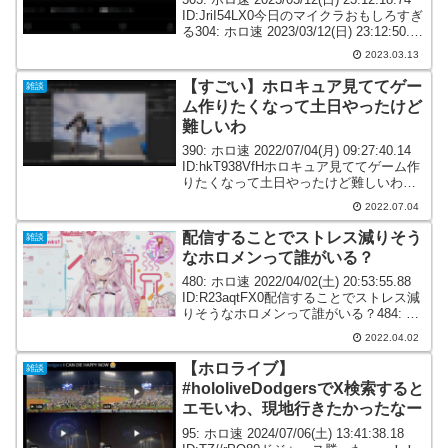
ID:JriI54LX0今日のマイクラおもしろすぎ
る304: ホロ速 2023/03/12(日) 23:12:50.49
ID:ueT76BCf0今日のマイクラ盛り上が
2023.03.13
り...
【すごい】ホロキュア見ててゲー
雑談
ム作りたくなって土日やったけど
難しいわ
390: ホロ速 2022/07/04(月) 09:27:40.14
ID:hkT938VfHホロキュア見ててゲーム作
りたくなって土日やったけど難しいわ
394: ホロ速 2022/07/04(月) 09:54:03.97
2022.07.04
ID:JNO6Tq...
配信することでストレス減りそう
雑談
なホロメンって誰がいる？
480: ホロ速 2022/04/02(土) 20:53:55.88
ID:R23aqtFX0配信することでストレス減
りそうなホロメンって誰がいる？484: ホ
ロ速 2022/04/02(土) 20:54:21.92
2022.04.02
ID:IIiyrXgb...
【ホロライブ】
雑談
#hololiveDodgersでX検索すると
エモいわ、現地行きたかったなー
95: ホロ速 2024/07/06(土) 13:41:38.18