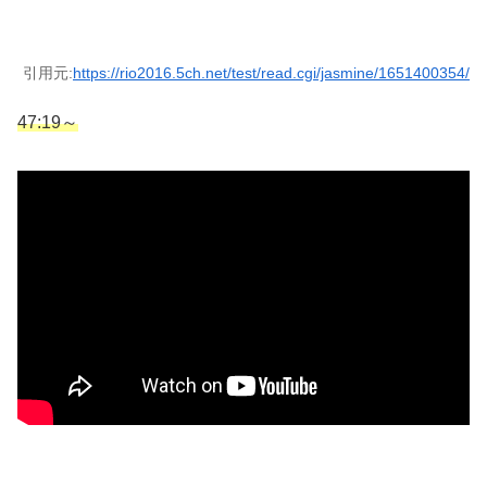
引用元:
https://rio2016.5ch.net/test/read.cgi/jasmine/1651400354/
47:19～