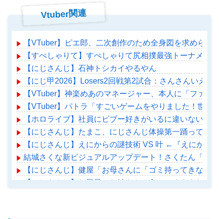
Vtuber関連
【VTuber】ピエ郎、二次創作のため全身図を求めら
【すぺしゃりて】すぺしゃりて尻相撲最強トーナメント
【にじさんじ】石神トシカイやるやん
【にじ甲2026】Losers2回戦第2試合：さんさんい
【VTuber】神楽めあのマネージャー、本人に「ファ
【VTuber】パトラ「すごいゲームをやりました！世
【ホロライブ】社員にビブー好きがいるに違いない（確
【にじさんじ】たまこ、にじさんじ体操第一踊ってみた
【にじさんじ】えにからの謎技術 VS 叶 ←『えにか
結城さくな新ビジュアルアップデート！さくたん「どこ
【にじさんじ】健屋「お母さんに「ゴミ持ってきなさい
【にじさんじ】お風呂のお姉さんに食いつくナナたま
【ホロライブ】アメちゃん救急のヘリをパクる→落下【ho