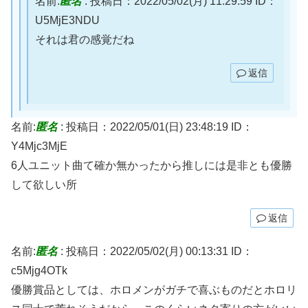
名前:
匿名
:
投稿日：2022/05/02(月) 11:29:59
ID：
U5MjE3NDU
それは君の感覚だね
返信
名前:
匿名
:
投稿日：2022/05/01(日) 23:48:19
ID：
Y4Mjc3MjE
6人ユニット曲て確か無かったから推しには是非とも優勝
して欲しい所
返信
名前:
匿名
:
投稿日：2022/05/02(月) 00:13:31
ID：
c5Mjg4OTk
優勝賞品としては、ホロメンがガチで喜ぶものだとホロリ