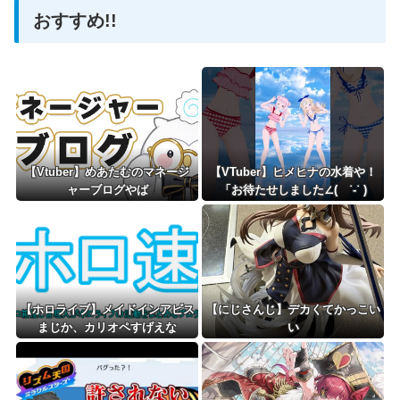
おすすめ!!
Powered by livedoor 相互RSS
【Vtuber】めあたむのマネージ
【VTuber】ヒメヒナの水着や！
ャーブログやば
「お待たせしました∠( ˙-˙ )
／！！！！！待望の○○着用フラ
ンケン👻❣️」
【ホロライブ】メイドインアビス
【にじさんじ】デカくてかっこい
まじか、カリオペすげえな
い