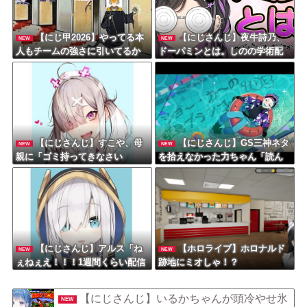
【にじ甲2026】やってる本
【にじさんじ】夜牛詩乃、
NEW
NEW
人もチームの強さに引いてるか
ドーパミンとは。しのの学術配
ら...
信はおもろいな。
【にじさんじ】すこや、母
【にじさんじ】GS三神ネタ
NEW
NEW
親に「ゴミ持ってきなさい
を拾えなかった力ちゃん「読ん
よ！」→ おしり振りながら「い
でない俺が悪い……ムズイって
ーやーヤダヤダ」した結果ガチ
ぇ～！」
めにしばかれる
【にじさんじ】アルス「ね
【ホロライブ】ホロナルド
NEW
NEW
ぇねぇえ！！！1週間くらい配信
跡地にミオしゃ！？
おやすみするねー！！！！」←
このぐらいカジュアルに休むぐ
【にじさんじ】いるかちゃんが頭冷やせ氷
NEW
らいでちょうどええと思う