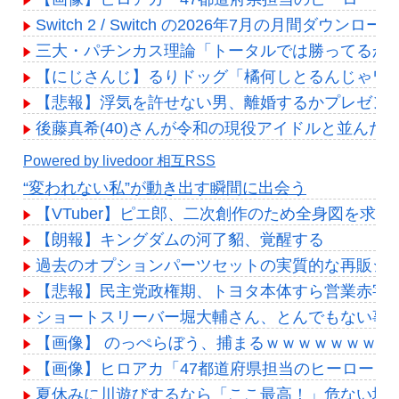
Switch 2 / Switch の2026年7月の月間ダウ
三大・パチンカス理論「トータルでは勝ってるか
【にじさんじ】るりドッグ「橘何しとるんじゃワ
【悲報】浮気を許せない男、離婚するかプレゼン
後藤真希(40)さんが令和の現役アイドルと並んだ
Powered by livedoor 相互RSS
“変われない私”が動き出す瞬間に出会う
【VTuber】ピエ郎、二次創作のため全身図を
【朗報】キングダムの河了貂、覚醒する
過去のオプションパーツセットの実質的な再販シ
【悲報】民主党政権期、トヨタ本体すら営業赤字
ショートスリーバー堀大輔さん、とんでもない事
【画像】 のっぺらぼう、捕まるｗｗｗｗｗｗｗｗ
【画像】ヒロアカ「47都道府県担当のヒーローを
夏休みに川遊びするなら「ここ最高！」危ない場所