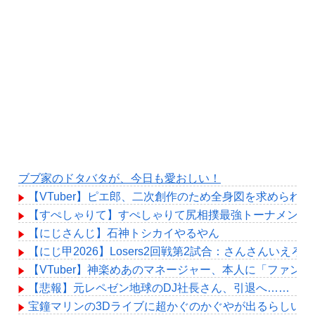
ブブ家のドタバタが、今日も愛おしい！
【VTuber】ピエ郎、二次創作のため全身図を求めら
【すぺしゃりて】すぺしゃりて尻相撲最強トーナメント#
【にじさんじ】石神トシカイやるやん
【にじ甲2026】Losers2回戦第2試合：さんさんいえ
【VTuber】神楽めあのマネージャー、本人に「ファン
【悲報】元レペゼン地球のDJ社長さん、引退へ……
宝鐘マリンの3Dライブに超かぐのかぐやが出るらしいけ