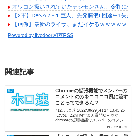
オワコン扱いされていたデジモンさん、令和に全
【2軍】DeNA 2－1 巨人、先発藤浪6回途中1失
【画像】最新のライザ、まだイケるｗｗｗｗｗ
Powered by livedoor 相互RSS
関連記事
Chromeの拡張機能でメンバーの
雑談
コメントのみをニコニコ風に流す
ことってできるん？
712: ホロ速 2022/08/29(月) 17:18:43.25
ID:ybDHZ2nHMすまん質問なんやが、
chromeの拡張機能でメンバーのコメント
のみをニコニコ風に流すことってできる
2022.08.29
ん？ 拡張機能いれたら、右側のチャット
欄はちゃん...