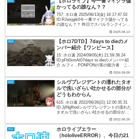
【ホロライブ】今一番マイクラ儲
雑談
かってるの誰なん？？
757: ホロ速 2025/06/13(金) 16:17:47.02
ID:RJwxjgik0今一番マイクラ儲かってる
の誰なん？？ 昨日でスバルランクインし
た？760: ホロ速 2025/06/13(金)
2025.06.13
16:21:36.10 ID:SU...
【ホロ7DTD】7days to dieのメ
雑談
ンバー紹介【ワンピース】
15: ホロ速 2024/09/05(木) 21:59:38.24
ID:pFb0xmAt07days to dieのメンバー紹
介 ルフィ…PONPONの実の能力者 この
タイミングではミスしないだろうという
2024.09.06
ときにミスをする たまに悟空になる...
シルヴプレジデントの濡れたタオ
雑談
ルで洗いざらい吐かせるの部分が
どうもわからん
615: ホロ速 2022/06/26(日) 12:00:35.31
ID:JjINgfhodシルヴプレジデントの濡れた
タオルで洗いざらい吐かせるの部分がど
うもわからん 濡らしたタオルでべしーん
2022.06.26
って叩くってこと？617: ホロ速 2022/...
ホロライブエラー
雑談
（hololiveERROR）、今日の21