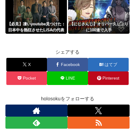
【必見】凄いyoutube見つけた：
【にじさんじ】オリバー久しぶり
日本中を熱狂させたLiSAの代表
に100連で入手
曲「紅蓮華」！アニメ『鬼滅の
刃』OPとして社会現象を巻き起
こした名曲のエネルギー
シェアする
X
Facebook
はてブ
Pocket
LINE
Pinterest
holosokuをフォローする