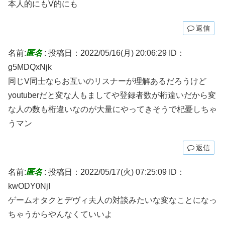
本人的にもV的にも
返信
名前:
匿名
:
投稿日：2022/05/16(月) 20:06:29
ID：
g5MDQxNjk
同じV同士ならお互いのリスナーが理解あるだろうけど
youtuberだと変な人もましてや登録者数が桁違いだから変
な人の数も桁違いなのが大量にやってきそうで杞憂しちゃ
うマン
返信
名前:
匿名
:
投稿日：2022/05/17(火) 07:25:09
ID：
kwODY0NjI
ゲームオタクとデヴィ夫人の対談みたいな変なことになっ
ちゃうからやんなくていいよ