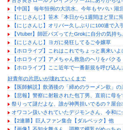
古き良きロールプレイングゲームにありがちな事
【中国】 毎年恒例の大洪水、今年もヤバい 湖北
【にじさんじ】笹木「本日から1週間ほど里に帰
【にじさんじ】オリバー久しぶりに100連で入手
【Vtuber】師匠バズってたGrokに自分の気
【にじさんじ】ヨガに発狂してるご令嬢草
【ホロライブ】これはこれでちょっと裏来いよに
【ホロライブ】アメちゃん救急のヘリをパクる→落下【
【ホロライブ】ここ近年で一番新規を呼び込んだ
Powered by livedoor 相互RSS
好青年の片思いが壊れていくまで
【医師解説】飲酒後の「締めのラーメン欲」の原因
【悲報】警察に射殺された包丁男、直前に母を亡
祭りって謎だよな、誰が神輿担いでるの？屋台出
オワコン扱いされていたデジモンさん、令和に全
【2連勝】巨人ファン集合【ダルベック】他
【画像】不知火舞さん、調整で横乳がめっちゃ見え