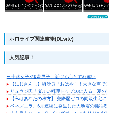
GANTZ 1 (ヤングジャンプコミックスDIGITAL)
GANTZ 2 (ヤングジャンプコミックスDIGITAL
GANTZ 3 (ヤング
価格：¥100
価格：¥100
価格：
ホロライブ関連書籍(DLsite)
人気記事！
三十路女子×後輩男子、近づく心とすれ違い
【にじさんじ】綺沙良「おはや！！大きな声では
リュウジ氏「ダルい料理トップ10に入る」夏の定
【私はあなたの味方】 交際歴ゼロの同級生宅に唐揚
ベネズエラ、6月連続に発生した大地震の犠牲者が「