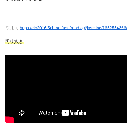
引用元:
https://rio2016.5ch.net/test/read.cgi/jasmine/1652554366/
切り抜き