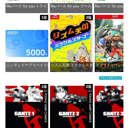
Reバース for you トライアルデッキ ホロライブプロダクション ver.ホ
Reバース for you ブースターパック ホロラ
Reバース for y
価格：¥1,650
価格：¥2,980
価格：¥1
1位
2位
ニンテンドープリペイド番号 5000円|オンラインコード版
リズム天国 ミラクルスターズ -Switch
スプラトゥーン レイダ
価格：¥5,000
価格：¥5,645
価格：¥6
1位
2位