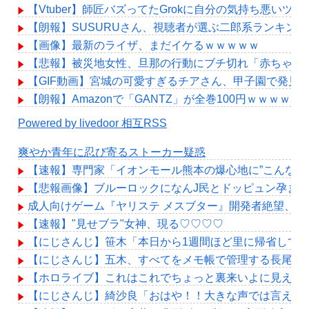
【Vtuber】師匠バズってたGrokに自分の気持ち悪
【朗報】SUSURUさん、視聴者が選ぶ二郎系ランキング2
【画像】最新のライザ、まだイケるｗｗｗｗｗ
【悲報】被災地女性、旦那の行動にブチ切れ「赤ちゃん
【GIF動画】宮城の可愛すぎるチアさん、甲子園で発見
【朗報】Amazonで「GANTZ」が全巻100円ｗｗｗｗ
Powered by livedoor 相互RSS
爽やか青年に忍び寄るストーカー疑惑
【速報】専門家「イオンモール熊本の爆心地に”こんなも
【悲報画像】ブルーロックになんJ民とドッピュン孕ませ
成人向けゲーム『ヤリステ メスブター』開発者絶望、銀
【速報】"見せブラ"女神、現る♡♡♡♡
【にじさんじ】笹木「本日から1週間ほど里に帰省して
【にじさんじ】五木、すべてをメモ帳で管理する長尾に表計算
【ホロライブ】これはこれでちょっと裏来いよに見える
【にじさんじ】綺沙良「おはや！！大きな声では言えな