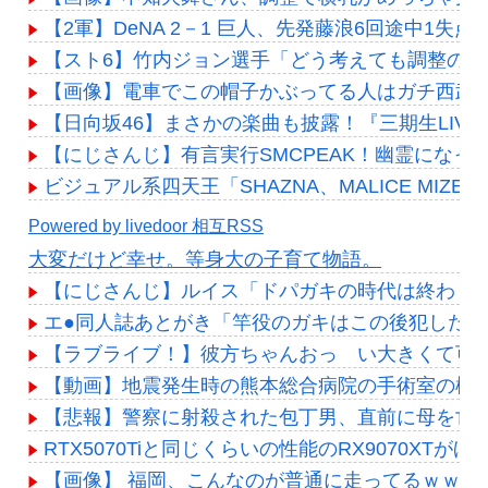
【2軍】DeNA 2－1 巨人、先発藤浪6回途中1失
【スト6】竹内ジョン選手「どう考えても調整の
【画像】電車でこの帽子かぶってる人はガチ西武
【日向坂46】まさかの楽曲も披露！『三期生LIV
【にじさんじ】有言実行SMCPEAK！幽霊になっ
ビジュアル系四天王「SHAZNA、MALICE MIZER、La’
Powered by livedoor 相互RSS
大変だけど幸せ。等身大の子育て物語。
【にじさんじ】ルイス「ドパガキの時代は終わり！セロ
エ●同人誌あとがき「竿役のガキはこの後犯した女
【ラブライブ！】彼方ちゃんおっ い大きくて可
【動画】地震発生時の熊本総合病院の手術室の様子が(((
【悲報】警察に射殺された包丁男、直前に母を亡
RTX5070Tiと同じくらいの性能のRX9070XT
【画像】 福岡、こんなのが普通に走ってるｗｗ