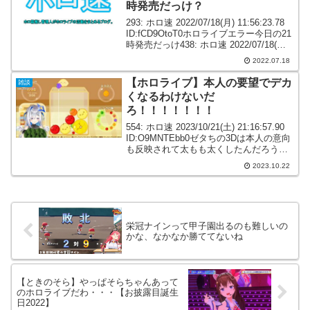
時発売だっけ？
293: ホロ速 2022/07/18(月) 11:56:23.78
ID:fCD9OtoT0ホロライブエラー今日の21
時発売だっけ438: ホロ速 2022/07/18(月)
15:04:00.28 ID:jQlVrgJg0ERRORって...
2022.07.18
【ホロライブ】本人の要望でデカ
雑談
くなるわけないだ
ろ！！！！！！！
554: ホロ速 2023/10/21(土) 21:16:57.90
ID:O9MNTEbb0ゼタちの3Dは本人の意向
も反映されて太もも太くしたんだろうか
明らかに意図して太くしてるよね620: ホ
2023.10.22
ロ速 2023/10/21(土) 21:2...
栄冠ナインって甲子園出るのも難しいの
かな、なかなか勝ててないね
【ときのそら】やっぱそらちゃんあって
のホロライブだわ・・・【お披露目誕生
日2022】