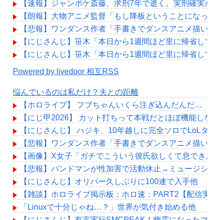
【速報】ジャンポケ斎藤、求刑7年で逝く。実刑確実か
【朗報】大物アニメ監督「もし降板ということになった
【悲報】ワンダンス作者「手書きでダンスアニメ描いて
【にじさんじ】笹木「本日から1週間ほど里に帰省して
【にじさんじ】笹木「本日から1週間ほど里に帰省して
Powered by livedoor 相互RSS
悩んでいるのは私だけ？夫との距離
【ホロライブ】 フブちゃんいくら注ぎ込んだんだ…
【にじ甲2026】 カット打ちって本戦だとほぼ機能しな
【にじさんじ】 ハジキ、10年越しに完全ソロでLoLダ
【悲報】ワンダンス作者「手書きでダンスアニメ描いて
【画像】X女子「ガチでこういう彼氏欲しくて息できん」 
【悲報】バンドマンが性加害で活動休止→ミュージシャ
【にじさんじ】オリバー久しぶりに100連で入手他
【雑談】ホロライブ掲示板：ホロ速：PART2【配信実況
「Linuxで十分じゃね…？」世界が気付き始める他
【にじさんじ】有言実行SMCPEAK！幽霊になったマジ