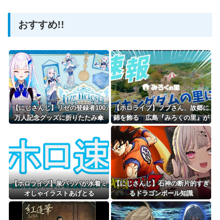
おすすめ!!
Powered by livedoor 相互RSS
【にじさんじ】リゼの登録者100
【ホロライブ】フブさん、故郷に
万人記念グッズに折りたたみ傘
錦を飾る 広島『みろくの里』が
『傘で草』『晴れてても雨降りそ
コラボで『フブキングダムの里』
う』
に
【ホロライブ】泉パッパが水着ミ
【にじさんじ】石神の断片的すぎ
オしゃイラストあげとる
るドラゴンボール知識