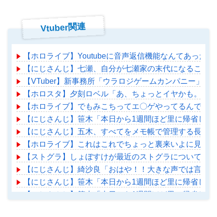
Vtuber関連
【ホロライブ】Youtubeに音声返信機能なんてあったの
【にじさんじ】七瀬、自分が七瀬家の末代になることも
【VTuber】新事務所「ウラロジゲームカンパニー」始動
【ホロスタ】夕刻ロベル「あ、ちょっとイヤかも。あ、
【ホロライブ】でもみこちってエ〇ゲやってるんでしょ
【にじさんじ】笹木「本日から1週間ほど里に帰省して
【にじさんじ】五木、すべてをメモ帳で管理する長尾に表計
【ホロライブ】これはこれでちょっと裏来いよに見える
【ストグラ】しょぼすけが最近のストグラについて教え
【にじさんじ】綺沙良「おはや！！大きな声では言えな
【にじさんじ】笹木「本日から1週間ほど里に帰省して
【にじさんじ】笹木「本日から1週間ほど里に帰省して
【ホロライブ】アメちゃん救急のヘリをパクる→落下【ho