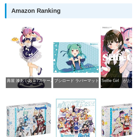
Amazon Ranking
壽屋 湊あくあ 1/7スケール PVC製 塗装済み完成品フィギュア PP942
ブシロード ラバーマットコレクション Vol.851 ホロラ
Selfie Girl がお
価格：¥13,356
価格：¥2,530
価格：¥2