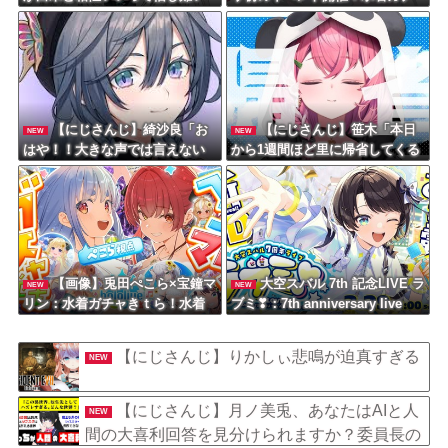
んだがマジ？
ャに挑むロボ子さんの挑戦に密
着！
【にじさんじ】綺沙良「お
【にじさんじ】笹木「本日
NEW
NEW
はや！！大きな声では言えない
から1週間ほど里に帰省してくる
のやけど昨日みんなに言われた
やよ～。久々に京都満喫してく
通り寝る前にトイレ行ったら世
るっ！」
界変わった！すげえええ」
【画像】兎田ぺこら×宝鐘マ
大空スバル 7th 記念LIVE ラ
NEW
NEW
リン：水着ガチャきｔら！水着
ブミ❣：7th anniversary live
コンプリートできるのはぺこマ
リどっちだ！ぺこ！
【にじさんじ】りかしぃ悲鳴が迫真すぎる
NEW
【にじさんじ】月ノ美兎、あなたはAIと人
NEW
間の大喜利回答を見分けられますか？委員長の