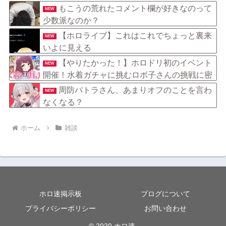
尻穴ASMRかあ…
もこうの荒れたコメント欄が好きなのって
NEW
少数派なのか？
【ホロライブ】これはこれでちょっと裏来
NEW
いよに見える
【やりたかった！】ホロドリ初のイベント
NEW
開催！水着ガチャに挑むロボ子さんの挑戦に密
着！
周防パトラさん、あまりオフのことを言わ
NEW
なくなる？
ホーム
雑談
ホロ速掲示板
ブログについて
プライバシーポリシー
お問い合わせ