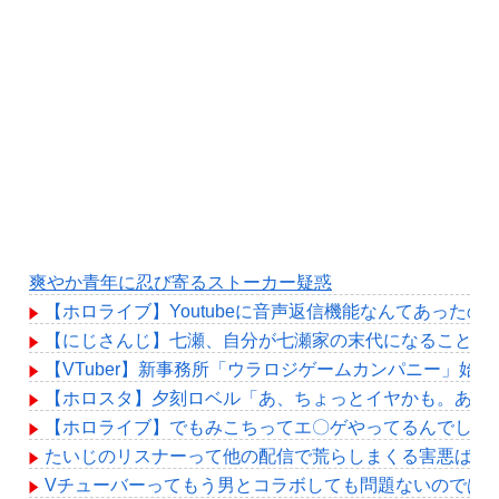
爽やか青年に忍び寄るストーカー疑惑
【ホロライブ】Youtubeに音声返信機能なんてあったの
【にじさんじ】七瀬、自分が七瀬家の末代になることも
【VTuber】新事務所「ウラロジゲームカンパニー」始動
【ホロスタ】夕刻ロベル「あ、ちょっとイヤかも。あ、
【ホロライブ】でもみこちってエ〇ゲやってるんでしょ
たいじのリスナーって他の配信で荒らしまくる害悪ばっ
Vチューバーってもう男とコラボしても問題ないのでは