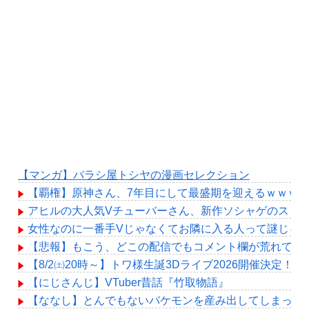
【マンガ】バラシ屋トシヤの漫画セレクション
【覇権】原神さん、7年目にして最盛期を迎えるｗｗｗ
アヒルの大人気Vチューバーさん、新作ソシャゲのスト
女性なのに一番手Vじゃなくてお隣に入る人って謎じゃ
【悲報】もこう、どこの配信でもコメント欄が荒れてし
【8/2㈯20時～】トワ様生誕3Dライブ2026開催決定！
【にじさんじ】VTuber昔話『竹取物語』
【ななし】とんでもないバケモンを産み出してしまった