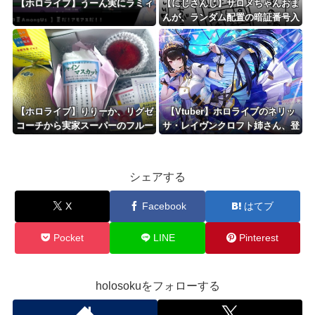
【ホロライブ】うーん実にラミィ
【にじさんじ】サロメちゃんおま
んが、ランダム配置の暗証番号入
力に敗北「3回失敗しましたわ」
【ホロライブ】りりーか、リグゼ
【Vtuber】ホロライブのネリッ
コーチから実家スーパーのフルー
サ・レイヴンクロフト姉さん、登
ツ盛り合わせをもらう「シャイン
録者数100万人達成！
マスカット甘～～～～～い」
シェアする
X
Facebook
はてブ
Pocket
LINE
Pinterest
holosokuをフォローする