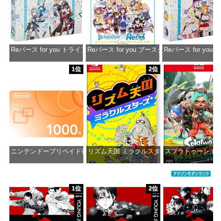
Reバース for you トライアルデッキ ホロライブプロダクション ver.ホ
Reバース for you ブースターパック ホロラ
Reバース for y
価格：¥1,650
価格：¥2,980
価格：¥1
1位
2位
ニンテンドープリペイド番号 1000円|オンラインコード版
リズム天国 ミラクルスターズ -Switch
スプラトゥーン レイダ
価格：¥1,000
価格：¥5,645
価格：¥6
1位
2位