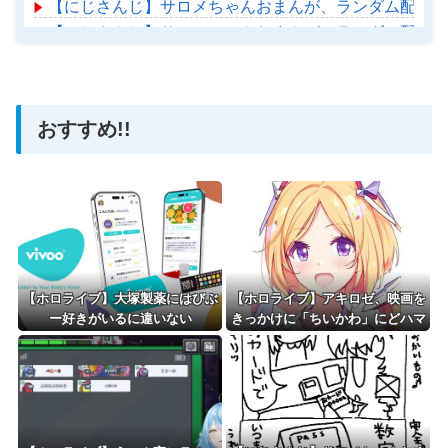
【にじさんじ】サロメちゃんおまんが、ランダム配置の
【にじさんじ】サロメちゃんおまんが、ランダム配置の
【ホロライブ】アメちゃん救急のヘリをパクる→落下【ho
おすすめ!!
Powered by livedoor 相互RSS
【ホロライブ】大塚製薬にはびぶ
【ホロライブ】アキロゼ、映画を
ー好きがいるに違いない
きっかけに「ちいかわ」にどハマ
り「今では毎晩1時間くらい見な
がら入眠しています」