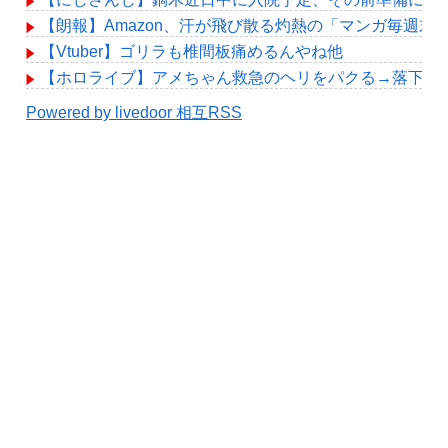
【朗報】Amazon、汗が飛び散る灼熱の「マンガ毎週末
【Vtuber】ゴリラも椎間板痛めるんやね他
【ホロライブ】アメちゃん救急のヘリをパクる→落下【hol
Powered by livedoor 相互RSS