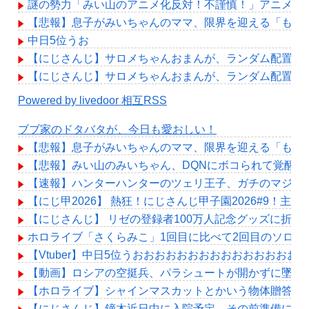
謎の勢力「みい山のアニメ化反対！不謹慎！」アニメ会
【悲報】息子がみいちゃんのママ、限界を迎える「もう
中日5位うお
【にじさんじ】サロメちゃんおまんが、ランダム配置の
【にじさんじ】サロメちゃんおまんが、ランダム配置の
Powered by livedoor 相互RSS
ブブ家のドタバタが、今日も愛おしい！
【悲報】息子がみいちゃんのママ、限界を迎える「もう
【悲報】みい山のみいちゃん、DQNにボコられて覚醒剤
【速報】ハンターハンターのツェリ王子、ガチのマジで
【にじ甲2026】 熱狂！にじさんじ甲子園2026#9！
【にじさんじ】 リゼの登録者100万人記念グッズに折
ホロライブ「さくらみこ」1回目に比べて2回目のソロ
【Vtuber】中日5位うおおおおおおおおおおおおおおお
【動画】ロシアの空挺兵、パラシュートが開かずに墜落
【ホロライブ】シャインマスカットとかいう物体贈答品
【にじさんじ】鏑木近日中に入院予定、その前準備に血