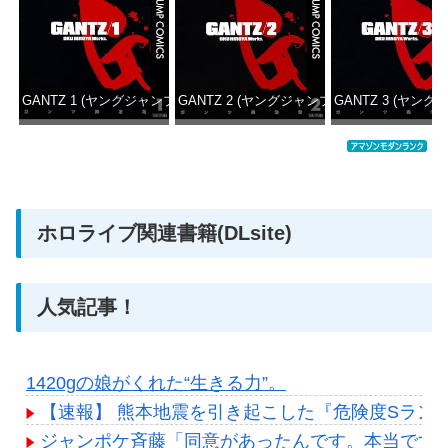
GANTZ 1 (ヤングジャンプコミックスDIGITAL)
GANTZ 2 (ヤングジャンプコミックスDIGITAL
GANTZ 3 (ヤング
価格：¥100
価格：¥100
価格：
ホロライブ関連書籍(DLsite)
人気記事！
1420gの娘がくれた“生きる力”。
【速報】 熊本地震を引き起こした『危険度Sラン
ジャンポケ斉藤「同意があったんです。本当です。