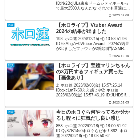
ID:N/2BcjULa東京ドームシティホールっ
て最大2500人なんだな それでも普通に見
れば大きい箱だろうけど709: ホロ速
2023.07.08
2023/07/07(金) 19:05:...
【ホロライブ】Vtuber Award
雑談
2024の結果が出ました
193: ホロ速 2024/12/15(日) 13:53:51.96
ID:6zAhg7i+0Vtuber Award 2024の結果
が出ましたファウナが雑談部門ASMR部
門のダブル受賞ラオーラがお絵描き部門
2024.12.16
受賞星待すいせいが音楽部門受賞ジ...
【ホロライブ】宝鐘マリンちゃん
雑談
の3万円するフィギュア買った
【画像あり】
1: ホロ速 2023/02/03(金) 15:57:25.14
ID:qxcLm7k60ええ感じや2: ホロ速
2023/02/03(金) 15:57:46.19 ID:JLHDSIf40
みせて3: ホロ速 2023/02/03(金) 1...
2023.02.05
今日のホロぐら何やってるか分か
雑談
るし程々に狂気だし良い感じ
858: ホロ速 2022/09/18(日) 18:00:51.92
ID:Qy8ZB14s0ホロぐらだ余！862: ホロ
速 2022/09/18(日) 18:03:50.62