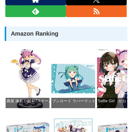
Amazon Ranking
壽屋 湊あくあ 1/7スケール PVC製 塗装済み完成品フィギュア PP942
ブシロード ラバーマットコレクション Vol.851 ホロラ
Selfie Girl がお
価格：¥13,356
価格：¥2,530
価格：¥2