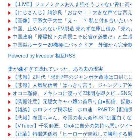
【.LIVE】ジェノミクスあんま強そうじゃない割に高そ
【にじさんじ】綺沙良「おはや！！大きな声では言えな
【画像】芋系女子大生「え～！？ 私と付き合いたい？ 
中国、止められないEV製造 売れず在庫山積み「売れた
中国政府「原爆投下の背景こそ反省が必要だ」と主張
中国製ルーター20機種にバックドア 外部から完全制御
Powered by livedoor 相互RSS
妻が嫌すぎて壊れていった、ある夫の現実
【悲報】Z世代「求刑7年のジャンポケ斎藤は口封じに被
【悲報】人気配信者「はっきり言う、ジャングリア沖縄
オコエ瑠偉、メキシコに渡って2球団を即クビ→SNS更
【閲覧注意】元臆女キャバ嬢の首吊り自●配信、拡散さ
【雑談】ホロライブ掲示板：ホロ速：PART2【配信実況
【悲報】布団ちゃん、今回の老人会RUSTは面白くなら
【VTuber】千羽師匠、Grokに自分の気持ち悪いツ
【正論】特撮関係者「ヒーローが苦戦して勝利する展開