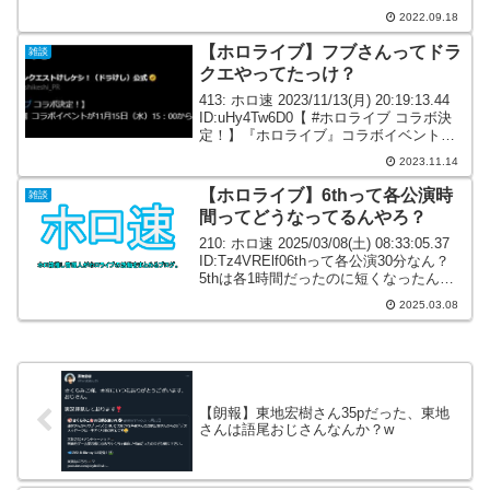
ID:rO+WURQZ0>>858割ったらキャベツ
2022.09.18
検定不合格に...
【ホロライブ】フブさんってドラ
雑談
クエやってたっけ？
413: ホロ速 2023/11/13(月) 20:19:13.44
ID:uHy4Tw6D0【 #ホロライブ コラボ決
定！】『ホロライブ』コラボイベントが
11月15日（水）15：00から開始！#ドラ
2023.11.14
けし pic.twitter.com/v...
【ホロライブ】6thって各公演時
雑談
間ってどうなってるんやろ？
210: ホロ速 2025/03/08(土) 08:33:05.37
ID:Tz4VRElf06thって各公演30分なん？
5thは各1時間だったのに短くなったんか
てか30分で足りるんか211: ホロ速
2025.03.08
2025/03/08(土) 08:...
【朗報】東地宏樹さん35pだった、東地
さんは語尾おじさんなんか？w