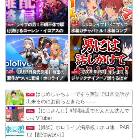
ライブの男！不眠不休で駆
【ホロライブ】ぺこマリで
NEW
NEW
け抜けるローレン・イロアスの
水着ガチャバトル！水着コンプ
軌跡
リートできるのはどっちだ！！
【宝鐘マリン・兎田ぺこら】
【8月7日発売決定】待望の
【VCR RUST】キレまくる
NEW
NEW
新作がついに登場！ホロライブ
ジャックナイフ一ノ瀬うるはｗ
メンバーたちが熱い戦いを繰り
ｗｗ
広げる『ホロライブファンタジ
はじめしゃちょーですら英語で日常会話が
NEW
ーバトル』のゲームPVが公開！
出来るのにお前らときたら……
Nintendo SwitchとSteam
【にじさんじ】時間経過でどんどん沈んで
NEW
いくVTuber
【雑談】ホロライブ掲示板：ホロ速：PAR
NEW
T2【配信実況可】