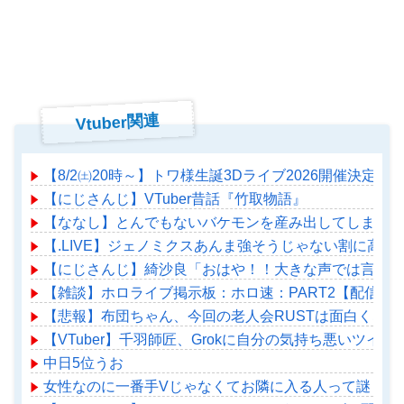
Vtuber関連
【8/2㈯20時～】トワ様生誕3Dライブ2026開催決定！
【にじさんじ】VTuber昔話『竹取物語』
【ななし】とんでもないバケモンを産み出してしまった
【.LIVE】ジェノミクスあんま強そうじゃない割に高
【にじさんじ】綺沙良「おはや！！大きな声では言えな
【雑談】ホロライブ掲示板：ホロ速：PART2【配信実
【悲報】布団ちゃん、今回の老人会RUSTは面白くなら
【VTuber】千羽師匠、Grokに自分の気持ち悪いツ
中日5位うお
女性なのに一番手Vじゃなくてお隣に入る人って謎じゃ