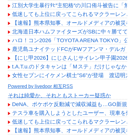
江別大学生暴行ﾀﾋ″主犯格″の川口侑斗被告に「無
低迷しても上位に戻ってこられるマクラーレンと
【速報】熊本県知事、オールドメディアの被災者
北海道日本ハムファイターズがSBに中々勝ててな
ハロ！コン2026「TOYOTA ARENA TOKYO」
鹿児島ユナイテッドFCがFWフアンマ・デルガド
【にじ甲2026】にじさんじサイレン甲子園202
t.A.T.u.のドタキャンは「Ｍステ」だけじゃなかっ
女性セブンにイケメン棋士”S6”が登場 渡辺明九段大
Powered by livedoor 相互RSS
それは純愛か、それともストーカー疑惑か
DeNA、ポケポケ反動減で減収減益も…GO新規上場の
テスラ車を購入しようとしたユーザー、現車を処
低迷しても上位に戻ってこられるマクラーレンと
【速報】熊本県知事、オールドメディアの被災者