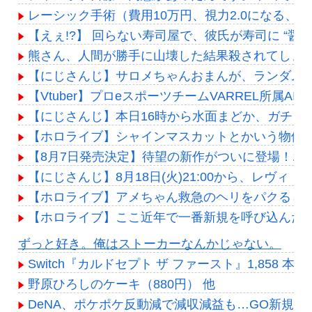
レーシック手術（費用10万円、視力2.0になる、
【えぇ!?】 回らない寿司屋で、彼氏が寿司に “
熊さん、人間が勝手に山壊した結果殺されてしま
【にじさんじ】サロメちゃんおまんが、ランダム
【Vtuber】プロeスポーツチームVARREL所属AIT
【にじさんじ】本日16時から水面まどか、ガチミリ
【ホロライブ】シャインマスカットとかいう物体
【8月7日発売決定】待望の新作がついに登場！ホロラ
【にじさんじ】8月18日(火)21:00から、レヴ
【ホロライブ】アメちゃん救急のヘリをパクる→落下【
【ホロライブ】ここ近年で一番新規を呼び込んだ
Powered by livedoor 相互RSS
ずっと好き。俺はストーカーなんかじゃない。
Switch『カルドセプト ザ ファースト』1,858 本
野原ひろしのケーキ（880円） 他
DeNA、ポケポケ反動減で減収減益も…GO新規上場の