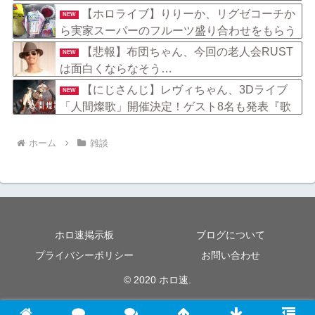
【ホロライブ】りりーか、リグゼコーチか
NEW
ら実家スーパーのフルーツ盛り合わせをもらう
「シャインマスカット甘～～～～～い」
【悲報】布団ちゃん、今回の老人会RUST
NEW
は面白くならなそう…
【にじさんじ】レヴィちゃん、3Dライブ
NEW
「人間燦歌」開催決定！ゲスト8名も発表『歌
うまバイキングなゲストや』【8/18(火)21:00】
ホーム
雑談
ホロ速掲示板
ブログについて
プライバシーポリシー
お問い合わせ
© 2020 ホロ速.