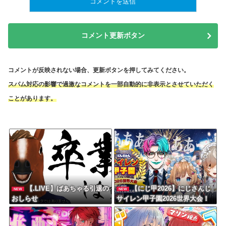
コメント更新ボタン
コメントが反映されない場合、更新ボタンを押してみてください。
スパム対応の影響で過激なコメントを一部自動的に非表示とさせていただく
ことがあります。
【.LIVE】ばあちゃる引退の
【にじ甲2026】にじさんじ
NEW
NEW
おしらせ
サイレン甲子園2026世界大会！
妖怪ってやっぱ変だわ