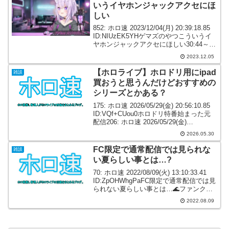
いうイヤホンジャックアクセにほ
しい
852: ホロ速 2023/12/04(月) 20:39:18.85
ID:NIUzEK5YHゲマズのやつこういうイ
ヤホンジャックアクセにほしい30:44～
885: ホロ速 2023/12/04(月) 20:43:59.57
2023.12.05
ID:prpU...
【ホロライブ】ホロドリ用にipad
雑談
買おうと思うんだけどおすすめの
シリーズとかある？
175: ホロ速 2026/05/29(金) 20:56:10.85
ID:VQf+CUou0ホロドリ特番始まった元
配信206: ホロ速 2026/05/29(金)
21:01:21.37 ID:9Y/dc+6C0ホロドリはそ
2026.05.30
ろそろリリース...
FC限定で通常配信では見られな
雑談
い夏らしい事とは…?
70: ホロ速 2022/08/09(火) 13:10:33.41
ID:ZpOHWhgPaFC限定で通常配信では見
られない夏らしい事とは…🌊ファンクラ
ブ配信🌊本日20時半からは‼通常配信で見
2022.08.09
られない夏🏖らしいことが...⁉📸🔽出演者
1部：...