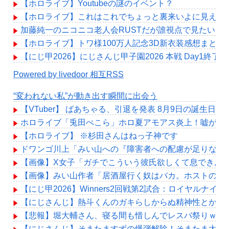
【ホロライブ】Youtubeの謎のイベント？
【ホロライブ】これはこれでちょっと裏来いよに見える
加藤純一のニコニコ老人会RUSTだが誰視点で見たい？
【ホロライブ】トワ様100万人記念3D新衣装感想まとめ
【にじ甲2026】にじさんじ甲子園2026 本戦 Day1
Powered by livedoor 相互RSS
“変われない私”が動き出す瞬間に出会う
【VTuber】 ばあちゃる、引退を発表 8月9日の誕生日
ホロライブ「兎田ぺこら」ホロ夏アモアス炎上！嘘が嫌
【ホロライブ】 ※杉田さんはねっ子神です
ドワンゴ川上「みい山への『障害者への配慮が足りない
【画像】X女子「ガチでこういう彼氏欲しくて息できん」 
【画像】みい山作者「居酒屋行く奴はバカ。ホストの初
【にじ甲2026】Winners2回戦第2試合：ロイヤルナ
【にじさんじ】熱斗くんのガキらしからぬ精神性とかっこ
【悲報】堀大輔さん、寝る間も惜しんでレスバ祭りｗｗ
【にじさんじ】そまたますずの爆弾解除！そまたま大げ