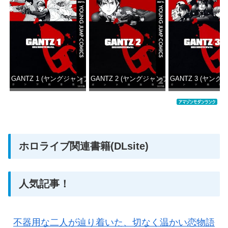
GANTZ 1 (ヤングジャンプコミックスDIGITAL)
GANTZ 2 (ヤングジャンプコミックスDIGITAL
GANTZ 3 (ヤング
価格：¥100
価格：¥100
価格：
ホロライブ関連書籍(DLsite)
人気記事！
不器用な二人が辿り着いた、切なく温かい恋物語