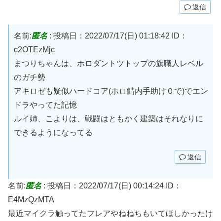
返信
名前:
匿名
:
投稿日：2022/07/17(日) 01:18:42
ID：
c2OTEzMjc
まつりちゃんは、ホロダントツトップの旗職人レベル
のガチ勢
アキロゼも疑似ハードコア(ホロ鯖内手助け０で)でエン
ドラやってた記憶
ルイ姉、こよりは、戦闘はともかく建築はそれなりに
できるようになってる
返信
名前:
匿名
:
投稿日：2022/07/17(日) 00:14:24
ID：
E4MzQzMTA
最近マイクラ触ってたフレアやねねちもいてほしかったけ