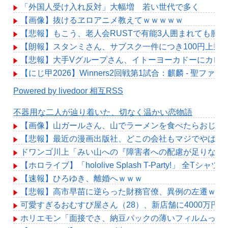
「外国人受け入れ反対」大幅増 若い世代で多く
【画像】抜けるヱロアニメ教えてｗｗｗｗｗ
【悲報】もこう、老人会RUSTで有能3人囲まれても腫
【朗報】スタンミさん、サブスク一件につき100円上乗
【悲報】大手Vグループさん、イトーヨーカドーにカレ
【にじ甲2026】Winners2回戦第1試合：麒麟 - 聖
Powered by livedoor 相互RSS
不器用な二人が辿り着いた、切なく温かい恋物語
【画像】山ガールさん、山でラーメンを食べたらおじさ
【悲報】最近の漫画出版社、どこの会社もマジでやばいw
ドワンゴ川上「みい山への『障害者への配慮が足りない
【ホロライブ】「hololive Splash T-Party!」 全T
【速報】ひろゆき、離婚へｗｗｗ
【悲報】高市早苗に逆らった財務官僚、異例の左遷ｗｗ
可愛すぎるおむすび屋さん（28）、新店舗に4000万
ホリエモン「面接でさ、納豆パックの薄いフィルムって