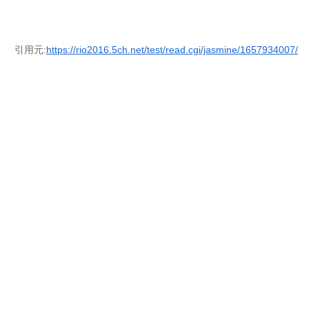
引用元:
https://rio2016.5ch.net/test/read.cgi/jasmine/1657934007/