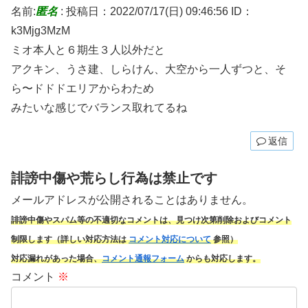
名前:
匿名
:
投稿日：2022/07/17(日) 09:46:56
ID：
k3Mjg3MzM
ミオ本人と６期生３人以外だと
アクキン、うさ建、しらけん、大空から一人ずつと、そ
ら〜ドドドエリアからわため
みたいな感じでバランス取れてるね
返信
誹謗中傷や荒らし行為は禁止です
メールアドレスが公開されることはありません。
誹謗中傷やスパム
等の不適切なコメントは、見つけ次第削除およびコメント
制限します（詳しい対応方法は
コメント対応について
参照）
対応漏れがあった場合、
コメント通報フォーム
からも対応します。
コメント
※