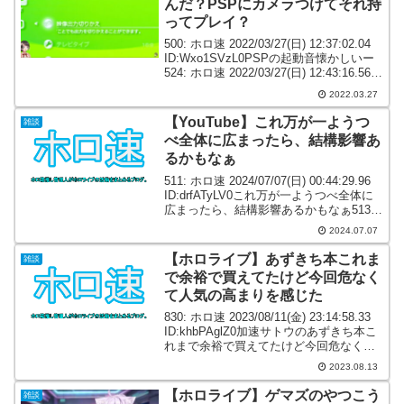
んだ？PSPにカメラつけてそれ持
ってプレイ？
500: ホロ速 2022/03/27(日) 12:37:02.04
ID:Wxo1SVzL0PSPの起動音懐かしいー
524: ホロ速 2022/03/27(日) 12:43:16.56
ID:RMNKi68R0これPSPなのか589: ホ...
2022.03.27
【YouTube】これ万が一ようつ
雑談
べ全体に広まったら、結構影響あ
るかもなぁ
511: ホロ速 2024/07/07(日) 00:44:29.96
ID:drfATyLV0これ万が一ようつべ全体に
広まったら、結構影響あるかもなぁ513:
ホロ速 2024/07/07(日) 00:46:06.77
2024.07.07
ID:Zjhs0f2...
【ホロライブ】あずきち本これま
雑談
で余裕で買えてたけど今回危なく
て人気の高まりを感じた
830: ホロ速 2023/08/11(金) 23:14:58.33
ID:khbPAglZ0加速サトウのあずきち本こ
れまで余裕で買えてたけど今回危なくて
人気の高まりを感じた860: ホロ速
2023.08.13
2023/08/11(金) 23:16:47.2...
【ホロライブ】ゲマズのやつこう
雑談