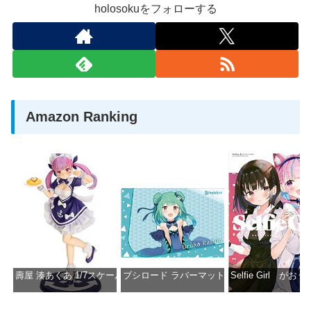
holosokuをフォローする
Amazon Ranking
壽屋 湊あくあ 1/7スケール PVC製 塗装済み完成品フィギュア PP942
ブシロード ラバーマットコレクション Vol.851 ホロラ
Selfie Girl がお
価格：¥13,356
価格：¥2,530
価格：¥2