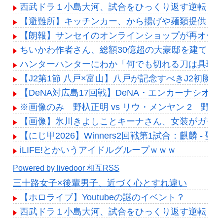
西武ドラ１小島大河、試合をひっくり返す逆転２ラ
【避難所】キッチンカー、から揚げや麺類提供 4
【朗報】サンセイのオンラインショップが再オープン 「新
ちいかわ作者さん、総額30億超の大豪邸を建てる
ハンターハンターにわか「何でも切れる刀は具現化で
【J2第1節 八戸×富山】八戸が記念すべきJ2初
【DeNA対広島17回戦】DeNA・エンカーナシ
※画像のみ 野杁正明 vs リウ・メンヤン 2 
【画像】氷川きよしことキーナさん、女装がガチす
【にじ甲2026】Winners2回戦第1試合：麒麟 
iLIFE!とかいうアイドルグループｗｗｗ
Powered by livedoor 相互RSS
三十路女子×後輩男子、近づく心とすれ違い
【ホロライブ】Youtubeの謎のイベント？
西武ドラ１小島大河、試合をひっくり返す逆転２ラ