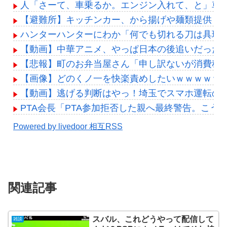
人「さーて、車乗るか。エンジン入れて、と」車
【避難所】キッチンカー、から揚げや麺類提供 4
ハンターハンターにわか「何でも切れる刀は具現化で
【動画】中華アニメ、やっぱ日本の後追いだった
【悲報】町のお弁当屋さん「申し訳ないが消費税
【画像】どのくノ一を快楽責めしたいｗｗｗｗｗ
【動画】逃げる判断はやっ！埼玉でスマホ運転の
PTA会長「PTA参加拒否した親へ最終警告。こう
Powered by livedoor 相互RSS
関連記事
スバル、これどうやって配信して
雑談