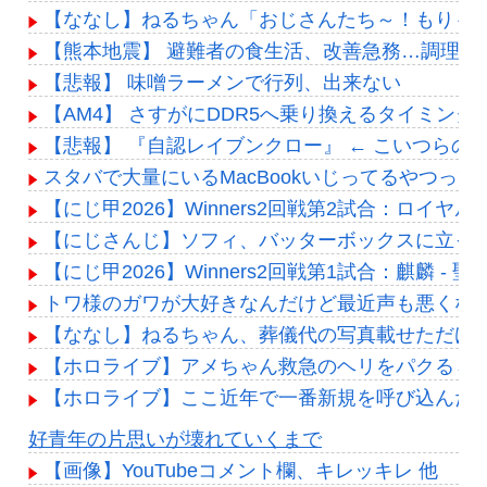
【ななし】ねるちゃん「おじさんたち～！もりも
【熊本地震】 避難者の食生活、改善急務…調理で
【悲報】 味噌ラーメンで行列、出来ない
【AM4】 さすがにDDR5へ乗り換えるタイミン
【悲報】 『自認レイブンクロー』 ← こいつらの
スタバで大量にいるMacBookいじってるやつっ
【にじ甲2026】Winners2回戦第2試合：ロイ
【にじさんじ】ソフィ、バッターボックスに立っ
【にじ甲2026】Winners2回戦第1試合：麒麟 
トワ様のガワが大好きなんだけど最近声も悪くな
【ななし】ねるちゃん、葬儀代の写真載せただけ
【ホロライブ】アメちゃん救急のヘリをパクる→落下【
【ホロライブ】ここ近年で一番新規を呼び込んだ
Powered by livedoor 相互RSS
好青年の片思いが壊れていくまで
【画像】YouTubeコメント欄、キレッキレ 他