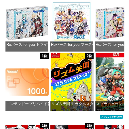
Reバース for you トライアルデッキ ホロライブプロダクション ver.ホ
Reバース for you ブースターパック ホロラ
Reバース for y
価格：¥1,650
価格：¥2,980
価格：¥1
1位
2位
ニンテンドープリペイド番号 1000円|オンラインコード版
リズム天国 ミラクルスターズ -Switch
スプラトゥーン レイダ
価格：¥1,000
価格：¥5,645
価格：¥6
1位
2位