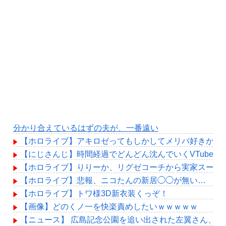
分かり合えているはずの夫が、一番遠い
【ホロライブ】アキロゼってもしかしてメリバ好きか？
【にじさんじ】時間経過でどんどん沈んでいくVTuber
【ホロライブ】りりーか、リグゼコーチから実家スーパ
【ホロライブ】悲報、ニコたんの新居◯◯が無い…
【ホロライブ】トワ様3D新衣装くっぞ！
【画像】どのくノ一を快楽責めしたいｗｗｗｗｗ
【ニュース】 広島記念公園を追い出された左翼さん、流