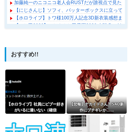
加藤純一のニコニコ老人会RUSTだが誰視点で見たい？
【にじさんじ】ソフィ、バッターボックスに立ってみた
【ホロライブ】トワ様100万人記念3D新衣装感想まとめ
【にじ甲2026】にじさんじ甲子園2026 本戦 Day1
【ホロライブ】アメちゃん救急のヘリをパクる→落下【ho
おすすめ!!
Powered by livedoor 相互RSS
【ホロライブ】社員にビブー好き
【悲報】ナカイドさん、SAO新
がいるに違いない（確信
作にブチギレか……