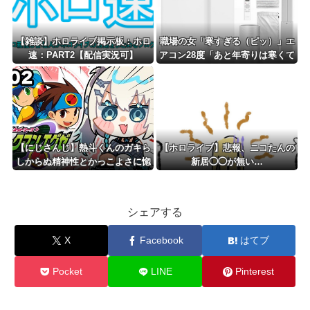
【雑談】ホロライブ掲示板：ホロ
職場の女「寒すぎる（ピッ）」エ
速：PART2【配信実況可】
アコン28度「あと年寄りは寒くて
切れる、一番涼しい・あったかい
場所の占有率」
【にじさんじ】熱斗くんのガキら
【ホロライブ】悲報、ニコたんの
しからぬ精神性とかっこよさに惚
新居◯◯が無い…
れるRei7
シェアする
X
Facebook
はてブ
Pocket
LINE
Pinterest