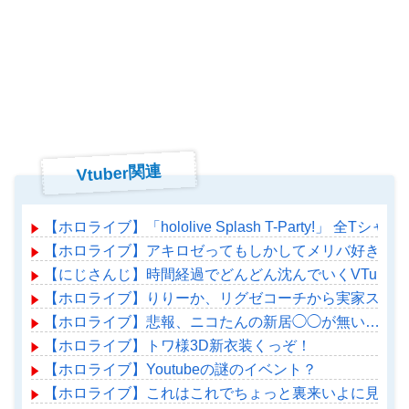
Vtuber関連
【ホロライブ】「hololive Splash T-Party!」 全T
【ホロライブ】アキロゼってもしかしてメリバ好きか？
【にじさんじ】時間経過でどんどん沈んでいくVTuber
【ホロライブ】りりーか、リグゼコーチから実家スーパ
【ホロライブ】悲報、ニコたんの新居◯◯が無い…
【ホロライブ】トワ様3D新衣装くっぞ！
【ホロライブ】Youtubeの謎のイベント？
【ホロライブ】これはこれでちょっと裏来いよに見える