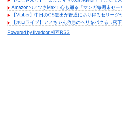
AmazonのアツさMax！心も踊る「マンガ毎週末セール
【Vtuber】中日のCS進出が普通にあり得るセリーグ他
【ホロライブ】アメちゃん救急のヘリをパクる→落下【hol
Powered by livedoor 相互RSS