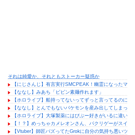
それは純愛か、それともストーカー疑惑か
【にじさんじ】有言実行SMCPEAK！幽霊になったマジ
【ななし】みあち「ビビン素麺作れます」
【ホロライブ】船持ってないってずっと言ってるのに何
【ななし】とんでもないバケモンを産み出してしまった
【ホロライブ】大塚製薬にはびぶー好きがいるに違いな
【！？】めっちゃカメレオンさん、パクリゲーがスイッ
【Vtuber】師匠バズってたGrokに自分の気持ち悪