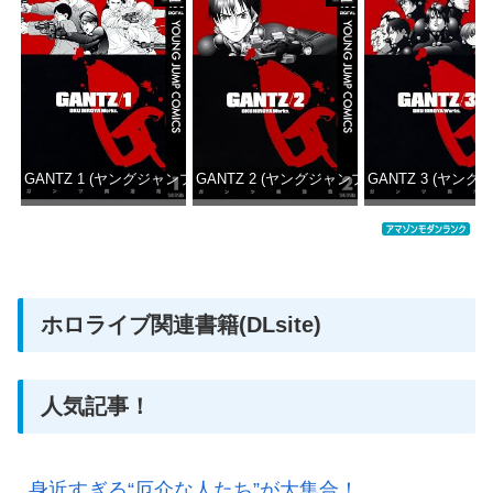
GANTZ 1 (ヤングジャンプコミックスDIGITAL)
GANTZ 2 (ヤングジャンプコミックスDIGITAL
GANTZ 3 (ヤング
価格：¥100
価格：¥100
価格：
ホロライブ関連書籍(DLsite)
人気記事！
身近すぎる“厄介な人たち”が大集合！