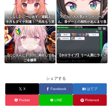
【ななし】じーにあす、遊戯王で
アヒルの大人気Vチューバーさ
今月もダイヤ到達！『先生もう笑
ん、音ゲーとの相性があんまり良
うしかなくなっとりますやん』
くなさそう？
『とんでもないバケモンを産み出
してしまった』
【にじさんじ】ヨガに発狂してる
【ホロライブ】うーん実にラミィ
ご令嬢草
シェアする
X
Facebook
はてブ
Pocket
LINE
Pinterest