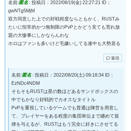
名前:
匿名
:
投稿日：2022/08/19(金) 22:27:21
ID：
gwNTg5MjM
双方同意した上での対戦程度ならともかく、RUSTみ
たいに恒常的かつ無制限のPvPとかどう見ても荒れ放
題の大惨事にしかならんわな
ホロはファンも多いけど毛嫌いしてる連中も大勢居る
返信
名前:
匿名
:
投稿日：2022/08/20(土) 09:18:34
ID：
EzNDc4NDM
そもそもRUSTは星の数ほどあるサンドボックスの
中でもかなり好戦的でカオスなタイトル
PvPを重視しているゲームでも普通は陣営を用意し
て、プレイヤーをある程度の集団単位まで纏めて規
律を与えるが、RUSTはもう完全に好きにさせてる