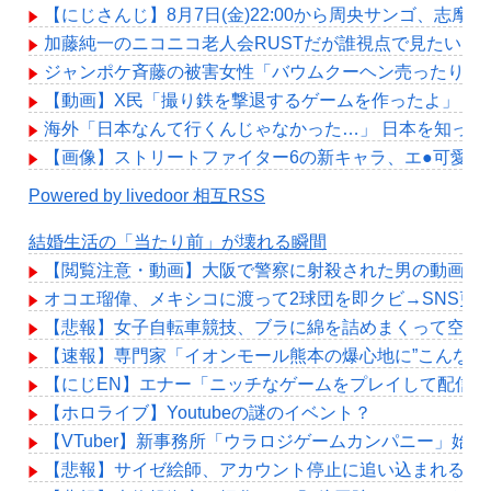
【にじさんじ】8月7日(金)22:00から周央サンゴ、志摩
加藤純一のニコニコ老人会RUSTだが誰視点で見たい？
ジャンポケ斉藤の被害女性「バウムクーヘン売ったりTik
【動画】X民「撮り鉄を撃退するゲームを作ったよ」→撮り鉄
海外「日本なんて行くんじゃなかった…」 日本を知っ
【画像】ストリートファイター6の新キャラ、エ●可愛
Powered by livedoor 相互RSS
結婚生活の「当たり前」が壊れる瞬間
【閲覧注意・動画】大阪で警察に射殺された男の動画、
オコエ瑠偉、メキシコに渡って2球団を即クビ→SNS更
【悲報】女子自転車競技、ブラに綿を詰めまくって空気
【速報】専門家「イオンモール熊本の爆心地に”こんなも
【にじEN】エナー「ニッチなゲームをプレイして配信
【ホロライブ】Youtubeの謎のイベント？
【VTuber】新事務所「ウラロジゲームカンパニー」始動！“
【悲報】サイゼ絵師、アカウント停止に追い込まれるwww