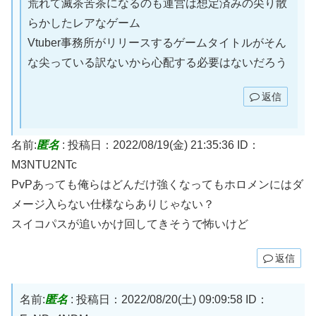
荒れて滅茶苦茶になるのも運営は想定済みの尖り散
らかしたレアなゲーム
Vtuber事務所がリリースするゲームタイトルがそん
な尖っている訳ないから心配する必要はないだろう
返信
名前:
匿名
:
投稿日：2022/08/19(金) 21:35:36
ID：
M3NTU2NTc
PvPあっても俺らはどんだけ強くなってもホロメンにはダ
メージ入らない仕様ならありじゃない？
スイコパスが追いかけ回してきそうで怖いけど
返信
名前:
匿名
:
投稿日：2022/08/20(土) 09:09:58
ID：