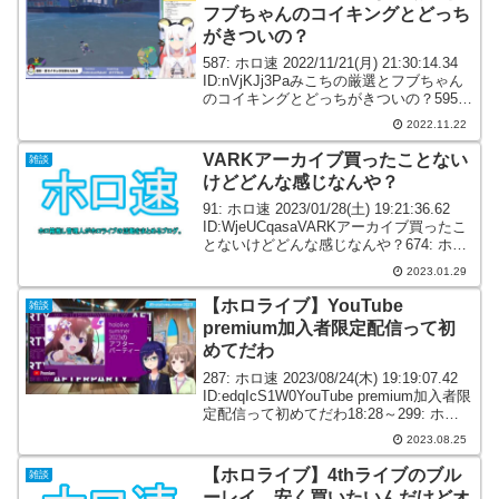
フブちゃんのコイキングとどっち
がきついの？
587: ホロ速 2022/11/21(月) 21:30:14.34
ID:nVjKJj3Paみこちの厳選とフブちゃん
のコイキングとどっちがきついの？595:
ホロ速 2022/11/21(月) 21:34:01.59
2022.11.22
ID:nZl8A0h...
VARKアーカイブ買ったことない
雑談
けどどんな感じなんや？
91: ホロ速 2023/01/28(土) 19:21:36.62
ID:WjeUCqasaVARKアーカイブ買ったこ
とないけどどんな感じなんや？674: ホロ
速 2023/01/28(土) 20:22:26.21
2023.01.29
ID:Wy8L9Ehx0...
【ホロライブ】YouTube
雑談
premium加入者限定配信って初
めてだわ
287: ホロ速 2023/08/24(木) 19:19:07.42
ID:edqIcS1W0YouTube premium加入者限
定配信って初めてだわ18:28～299: ホロ
速 2023/08/24(木) 19:21:19.45 ID:...
2023.08.25
【ホロライブ】4thライブのブル
雑談
ーレイ、安く買いたいんだけどオ