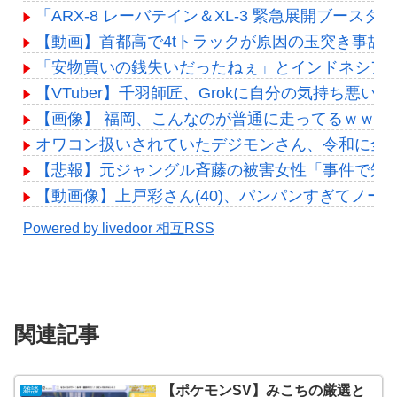
「ARX-8 レーバテイン＆XL-3 緊急展開ブース
【動画】首都高で4tトラックが原因の玉突き事故
「安物買いの銭失いだったねぇ」とインドネシア
【VTuber】千羽師匠、Grokに自分の気持ち
【画像】 福岡、こんなのが普通に走ってるｗｗ
オワコン扱いされていたデジモンさん、令和に全
【悲報】元ジャングル斉藤の被害女性「事件で知名度
【動画像】上戸彩さん(40)、パンパンすぎてノー
Powered by livedoor 相互RSS
関連記事
【ポケモンSV】みこちの厳選と
雑談