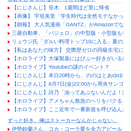
【にじさんじ】笹木、1週間ほど里に帰省
【画像】 宇垣美里「学生時代は全然モテなかったです」
【朗報】 大人気漫画「GANTZ」がAmazonでな
三菱自動車、「パジェロ」の中型版・小型版も発
リュウジ氏「ダルい料理トップ10に入る」夏の定
【私はあなたの味方】 交際歴ゼロの同級生宅に唐揚
【ホロライブ】大塚製薬にはびぶー好きがいるに
【ホロライブ】Youtubeの謎のイベント？
【にじさんじ】本日20時から、ののはとあゆゆで
【にじさんじ】8月7日(金)22:00から周央サンゴ
【にじさんじ】詩乃「油ってあぶないんだよ！油
【ホロライブ】アメちゃん救急のヘリをパクる→落下【
【ホロライブ】ここ近年で一番新規を呼び込んだ
Powered by livedoor 相互RSS
ずっと好き。俺はストーカーなんかじゃない。
伊勢鈴蘭さん、コカ・コーラ愛を全力アピール！