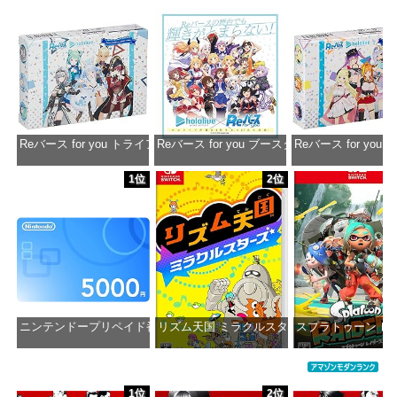
Reバース for you トライアルデッキ ホロライブプロダクション ver.ホ
Reバース for you ブースターパック ホロラ
Reバース for y
価格：¥1,650
価格：¥2,980
価格：¥1
1位
2位
ニンテンドープリペイド番号 5000円|オンラインコード版
リズム天国 ミラクルスターズ -Switch
スプラトゥーン レイダ
価格：¥5,000
価格：¥5,645
価格：¥6
1位
2位