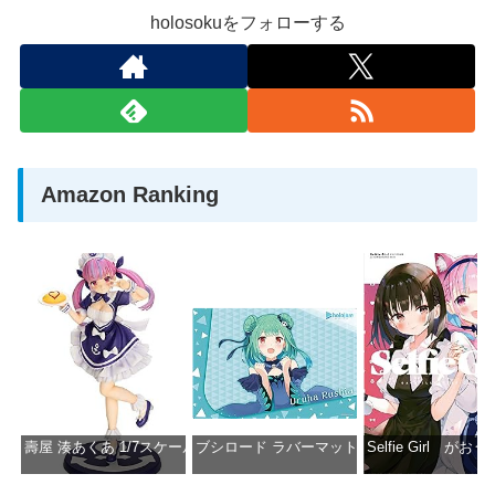
holosokuをフォローする
Amazon Ranking
壽屋 湊あくあ 1/7スケール PVC製 塗装済み完成品フィギュア PP942
ブシロード ラバーマットコレクション Vol.851 ホロラ
Selfie Girl がお
価格：¥13,356
価格：¥2,530
価格：¥2