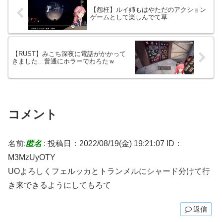
【怨枉】ルイ姉もはやただのアクション
ゲームとして楽しんでて草
【RUST】みこち深夜に電話がかかって
きました…普通にホラーでわろたｗ
コメント
名前:
匿名
:
投稿日：2022/08/19(金) 19:21:07
ID：
M3MzUyOTY
UOよろしくフェルッカとトランメルにシャード分けて行
き来できるようにしてもろて
返信