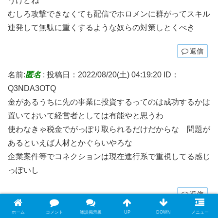
うけどね
むしろ攻撃できなくても配信でホロメンに群がってスキル
連発して無駄に重くするような奴らの対策しとくべき
返信
名前:
匿名
:
投稿日：2022/08/20(土) 04:19:20
ID：
Q3NDA3OTQ
金があるうちに先の事業に投資するってのは成功するかは
置いておいて経営者としては有能やと思うわ
使わなきゃ税金でがっぽり取られるだけだからな 問題が
あるといえば人材とかぐらいやろな
企業案件等でコネクションは現在進行系で重視してる感じ
っぽいし
返信
ホーム
コメント
雑談掲示板
UP
DOWN
メニュー
名前:
匿名
:
投稿日：2022/08/21(日) 19:44:34
ID：