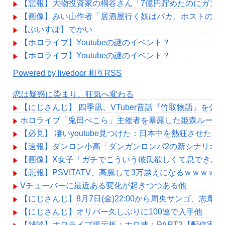
【悲報】大物投資家の桐谷さん「7億円貯めたのにガン
【画像】みい山作者「居酒屋行く奴はバカ。ホストの初
【ぶいすぽ】でかい
【ホロライブ】Youtubeの謎のイベント？
【ホロライブ】Youtubeの謎のイベント？
Powered by livedoor 相互RSS
恋は疑惑に染まり、狂気へ変わる
【にじさんじ】 四季凪、VTuber昔話『竹取物語』
ホロライブ「兎田ぺこら」主催者を暴露した姫森ルーナ「
【必見】 凄いyoutube見つけた：日本中を熱狂させ
【速報】ダンロン小高「ダンガンロンパ2の新シナリオ
【画像】X女子「ガチでこういう彼氏欲しくて息できん」 
【悲報】PSVITATV、高騰して3万越えになるｗｗｗｗ
Vチューバーに最近ある変化が起きつつある他
【にじさんじ】8月7日(金)22:00から周央サンゴ、志摩
【にじさんじ】オリバー久しぶりに100連で入手他
【雑談】ホロライブ掲示板：ホロ速：PART2【配信実況