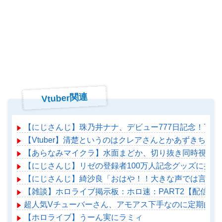
Vtuber関連
【にじさんじ】珠乃井ナナ、デビュー777日記念！77
【Vtuber】清楚というのはクレアさんとかあずきちとか
【あらなみマイクラ】水面まどか、切り抜き同時視聴！
【にじさんじ】リゼの登録者100万人記念グッズに折
【にじさんじ】綺沙良「おはや！！大きな声では言えな
【雑談】ホロライブ掲示板：ホロ速：PART2【配信実
超人気Vチューバーさん、アモアス下手なのに定期的に
【ホロライブ】うーん実にラミィ