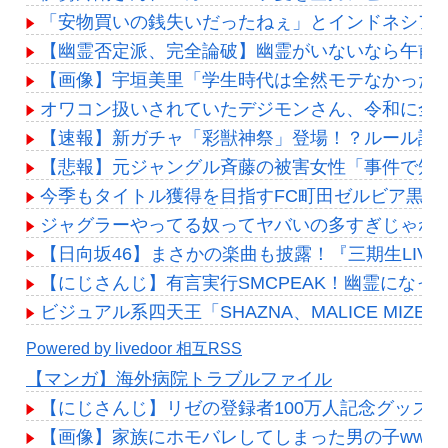
「安物買いの銭失いだったねぇ」とインドネシア
【幽霊否定派、完全論破】幽霊がいないなら午前
【画像】宇垣美里「学生時代は全然モテなかったです」←
オワコン扱いされていたデジモンさん、令和に全
【速報】新ガチャ「彩獣神祭」登場！？ルール詳細
【悲報】元ジャングル斉藤の被害女性「事件で知名度
今季もタイトル獲得を目指すFC町田ゼルビア黒田
ジャグラーやってる奴ってヤバいの多すぎじゃね
【日向坂46】まさかの楽曲も披露！『三期生LIV
【にじさんじ】有言実行SMCPEAK！幽霊になっ
ビジュアル系四天王「SHAZNA、MALICE MIZER、La’
Powered by livedoor 相互RSS
【マンガ】海外病院トラブルファイル
【にじさんじ】リゼの登録者100万人記念グッズ
【画像】家族にホモバレしてしまった男の子wwwww