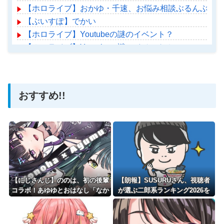
【ホロライブ】おかゆ・千速、お悩み相談ぶるんぶるん
【ぶいすぽ】でかい
【ホロライブ】Youtubeの謎のイベント？
【ホロライブ】Youtubeの謎のイベント？
【ホロライブ】アメちゃん救急のヘリをパクる→落下【ho
おすすめ!!
Powered by livedoor 相互RSS
【にじさんじ】ののは、初の後輩
【朗報】SUSURUさん、視聴者
コラボ！あゆゆとおはなし「なか
が選ぶ二郎系ランキング2026を
よくなれるかな？！」【8/7(金)2
発表！
0:00】