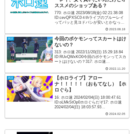
ススメのショップある？
770: ホロ速 2023/08/18(金) 02:21:38.08
ID:cevQPXSC0４thライブのブルーレイ
ってパッと見ヨドバシが安いとかなって
思ったけどなんか違うの？ こういうの買
2023.08.18
うの初めてでよく分からなくてオススメ
のショップが...
今回のポケモンってスカートはけ
雑談
ないの？
313: ホロ速 2022/11/20(日) 15:29:18.84
ID:RUvQWxKO0今回のポケモンってスカ
ートはけないの？317: ホロ速
2022/11/20(日) 15:33:29.67
2022.11.20
ID:4dRJWjvpr>>313多様...
【ホロライブ】アロー
雑談
ナ！！！！！（おもてなし）【ホ
ロぐら】
16: ホロ速 2024/02/04(日) 18:00:47.61
ID:oLMkStOp0ホロぐらだぞ17: ホロ速
2024/02/04(日) 18:03:57.93
ID:oLMkStOp0アローナ！！！！！（おも
2024.02.05
てなし）18: ホロ...