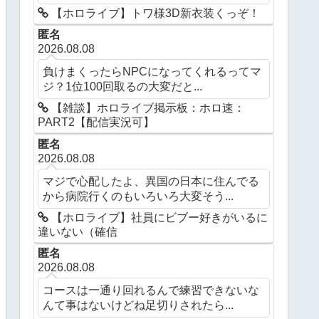
【ホロライブ】トワ様3D新衣装くっぞ！
匿名
2026.08.08
負けまくったらNPCになってくれるってマ
ジ？1位100回取るの大変だと...
【雑談】ホロライブ掲示板：ホロ速：
PART2【配信実況可】
匿名
2026.08.08
マジで心配したよ、異国の日本に住んでる
から病院行くのもいろいろ大変そう...
【ホロライブ】社員にビブー好きがいるに
違いない（確信
匿名
2026.08.08
コースは一通り回れるんで練習できないな
んて事はないけどね足切りされたら...