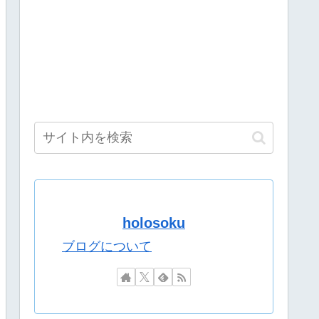
画が連載決定ｗｗｗｗｗｗｗｗｗｗｗｗｗｗｗｗｗｗｗｗｗ
の継承が危ぶまれる事態に
ｗｗｗｗｗｗｗｗｗ
新作ゲームやってみる！」
りたたみ傘『傘で草』『晴れてても雨降りそう』
へ入厩 573キロ 矢作師「もう1段パワーアップ」
理解らせる『エクセルに感動してるおじさん見てなんか感動す
とば」にネット民驚嘆
絶賛されるｗｗｗｗ
holosoku
がない 今気づいた」
グのせいやな
ブログについて
格好は…？
格好は…？
やっけ？