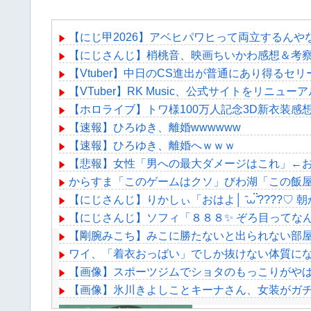
【にじ甲2026】アベヒパワヒって両立するんや
【にじさんじ】梢桃音、映画ちいかわ感想＆考察
【Vtuber】中日のCS進出が普通にあり得るセリ
【VTuber】RK Music、公式サイトをリニュ
【ホロライブ】トワ様100万人記念3D新衣装感
【速報】ひろゆき、離婚wwwwww
【速報】ひろゆき、離婚へｗｗｗ
【悲報】女性「男への最大ダメージはこれ」←
からすま「このゲームはクソ」びわ湖「この飯
【にじさんじ】りかしぃ「おはよ│ ̂⩊፟ ̂????♡ 
【にじさんじ】ソフィ「８８８✨ ぞろ目ってな
【剛腕みこち】みこに勝たないと出られない部
ワイ、「着衣おっばい」でしか抜けない体質に
【画像】スポーツジムでショタのもっこりがやば
【画像】氷川きよしことキーナさん、女装がガチ