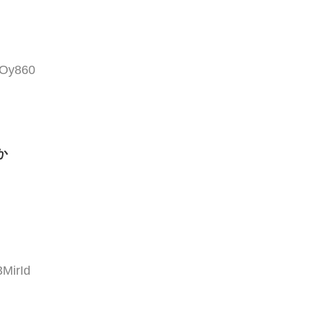
0Oy860
か
3MirId