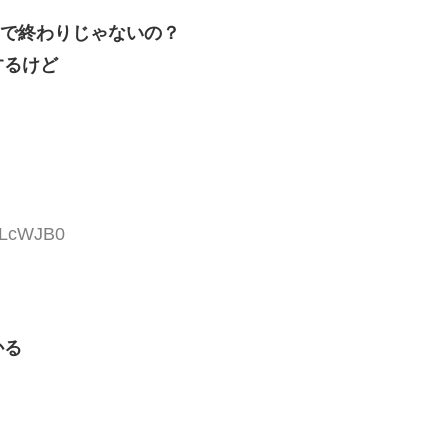
イドで終わりじゃないの？
するけど
amLcWJB0
かる