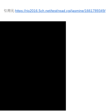
引用元:
https://rio2016.5ch.net/test/read.cgi/jasmine/1661789349/