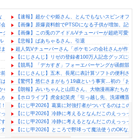
な
【速報】超かぐや姫さん、とんでもないスピンオフ漫
会＆平和的解決RTA！なんか道徳の授業みたい
【画像】原爆資料館でPTSDになる子供が増加。記憶
ーグ
【画像】この兎のアイドルVチューバーが超絶可愛いｗ
ーアル！『こうして見るとRK Music結構アーティストおるわね』
【悲報】ばあちゃるさん、引退
想まとめ
超人気Vチューバーさん「ポケモンの会社さんが作った
【にじさんじ】リゼの登録者100万人記念グッズに折
【競馬】「デカすぎ」フォーエバーヤングが函館競馬場
お前ら耐えられる？
【にじさんじ】五木、長尾に表計算ソフトの便利さを
屋はクソ」ホッカイロレン「この映画はクソ」
【驚愕】悠仁さまがもう19歳という事実…初の「おこ
朝からNEKOのω洗いをしたﾖ????」
【朗報】みいちゃんと山田さん、大物漫画家たちから
んか嬉しくなるよね！！」
【ホロライブ】虎金妃笑虎「引っ越し先、洗濯機置き場
屋！？百鬼あやめとの爆笑タイマン勝負が最高すぎた件
【にじ甲2026】葛葉に対強打者がついてるのはこのバ
なってしまうｗｗｗｗｗ
【にじ甲2026】冷静に考えるとなんだこのえっっっな
すぎるwwwwww
【にじ甲2026】冷静に考えるとなんだこのえっっっな
すぎておば様ファン困惑www
【にじ甲2026】ところで野球って魔法使うのOKなん