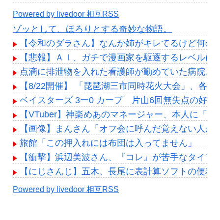
Powered by livedoor 相互RSS
ゾッとして、ほろりとする奇妙な物語。
【令和のダラさん】なんか姉がキレてるけど何の
【悲報】ＡＩ、ガチで漫画家を駆逐するレベルに
点滴に排泄物を入れた看護師が勤めていた病院、
【8/22開催】 「琵琶湖三市同時花火大会」、各
ベイスターズ 3ー0 カープ 片山6回無失点の好
【VTuber】神楽めあのマネージャー、本人に「
【画像】まんさん「オフ会に呼んだ覚えない人が
旅館「この押入れには布団は入ってません」
【衝撃】浜辺美波さん、『コレ』が苦手なタイプだった
【にじさんじ】五木、長尾に表計算ソフトの便利
Powered by livedoor 相互RSS