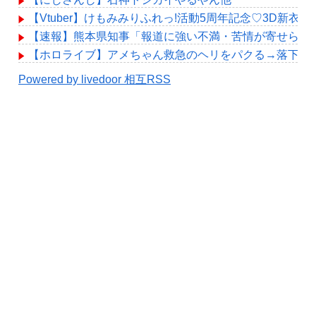
【Vtuber】けもみみりふれっ!活動5周年記念♡3D新衣
【速報】熊本県知事「報道に強い不満・苦情が寄せられて
【ホロライブ】アメちゃん救急のヘリをパクる→落下【hol
Powered by livedoor 相互RSS