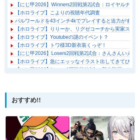
【にじ甲2026】Winners2回戦第2試合：ロイヤルナ
【ホロライブ】こよりの視聴年代調査
パルワールドを43インチ4kでプレイすると迫力がすご
【ホロライブ】りりーか、リグゼコーチから実家スーパ
【ホロライブ】Youtubeの謎のイベント？
【ホロライブ】トワ様3D新衣装くっぞ！
【にじ甲2026】Losers2回戦第2試合：さんさんいえ
【ホロライブ】急にエッッなイラスト出してきてびっく
【にじ甲2026】Losers2回戦第1試合：新台附属 -
【ホロライブ】アメちゃん救急のヘリをパクる→落下【ho
おすすめ!!
Powered by livedoor 相互RSS