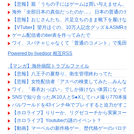
【悲報】親「うちの子にはゲームは買い与えません。本
海外「全部日本の真似だったのか…」 日本の普通のテレ
【悲報】おじさんたち、片足立ちのまま靴下を履けなく
【VTuber】望月ほぐの、10万人記念グッズ＆ASMRボ
ゲーム配信者のtier表を作ってみたで
ワイ、スパチャじゃなくて「普通のコメント」で兎田ぺ
Powered by livedoor 相互RSS
【マンガ】海外病院トラブルファイル
【悲報】八王子の夏祭り、衛生管理終わってた
【悲報】女性配信者「アスペの検査してみた…みんなこ
ワイ、「着衣おっばい」でしか抜けない体質になってし
SNSで知り合ったJK10人とS●Xしてハメ撮り770本撮っ
パルワールドを43インチ4kでプレイすると迫力がすごい
【ホロライブ】りりーか、リグゼコーチから実家スーパ
【ホロライブ】Youtubeの謎のイベント？
【動画】マーベルの新作格ゲー、歴代格ゲーのパロディが