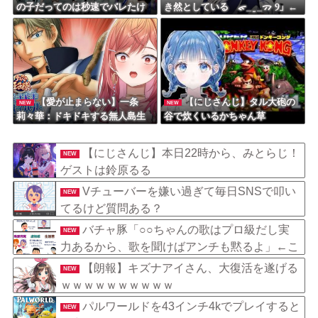
の子だってのは秒速でバレたけ
き然としている ᯠ_ ̫ _ᯄ Ⳋ」←
ど
『中々の出来栄え』『ナンスカ
の地上絵好き』
【愛が止まらない】一条
【にじさんじ】タル大砲の
NEW
NEW
莉々華：ドキドキする無人島生
谷で炊くいるかちゃん草
活！テニプリ愛が止まらない
【にじさんじ】本日22時から、みとらじ！
NEW
ゲストは鈴原るる
Vチューバーを嫌い過ぎて毎日SNSで叩い
NEW
てるけど質問ある？
バチャ豚「○○ちゃんの歌はプロ級だし実
NEW
力あるから、歌を聞けばアンチも黙るよ」←こ
れ
【朗報】キズナアイさん、大復活を遂げる
NEW
ｗｗｗｗｗｗｗｗｗｗ
パルワールドを43インチ4kでプレイすると
NEW