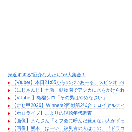
身近すぎる“厄介な人たち”が大集合！
【Vtuber】本日21:05からのぶいあーる、スピンオフ企
【にじさんじ】七瀬、動物園でアシカに水をかけられビ
【VTuber】柘榴シロ「その男はやめなさい」
【にじ甲2026】Winners2回戦第2試合：ロイヤルナイ
【ホロライブ】こよりの視聴年代調査
【画像】まんさん「オフ会に呼んだ覚えない人がずっと
【画像】熊本「はーい、被災者の人はこの、『ドラゴン