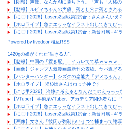
【朗報】声優、なんかAIに勝ちそう。「声も「人格の象
【悲報】ルビィちゃんの声優、落とし穴に落とされる・
【にじ甲2026】Losers2回戦第2試合：さんさんいえろ
【ホロライブ】急にエッッなイラスト出してきてびっく
【にじ甲2026】Losers2回戦第1試合：新台附属 - 
Powered by livedoor 相互RSS
1420gの娘がくれた“生きる力”。
【悲報】中国の「置き配」、イカレてて草ｗｗｗｗ
【画像】ジャンプ人気漫画最新刊の表紙、ヤバ過ぎる。
【ハンターハンター】シズクの念能力「デメちゃん」、
【ホロライブ】 ※杉田さんはねっ子神です
【にじ甲2026】 冷静に考えるとなんだこのえっっっな
【VTuber】 学術系VTuber、アカデミア関係者
【ホロライブ】急にエッッなイラスト出してきてびっく
【にじ甲2026】Losers2回戦第1試合：新台附属 - 
【画像】女さん「彼氏が強制わいせつで捕まって謝罪の手紙
【にじさんじ】石神トシカイやるやん他