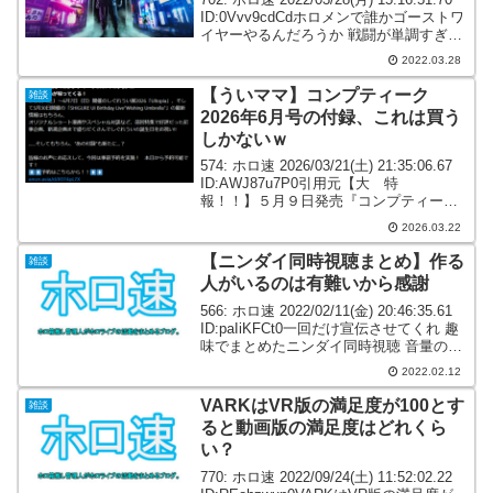
ID:0Vvv9cdCdホロメンで誰かゴーストワ
イヤーやるんだろうか 戦闘が単調すぎて
俺には合わんわこれ・・・積んで別ゲー
2022.03.28
やるからできれば配信で追いたいな705:
ホロ速...
【ういママ】コンプティーク
雑談
2026年6月号の付録、これは買う
しかないｗ
574: ホロ速 2026/03/21(土) 21:35:06.67
ID:AWJ87u7P0引用元【大 特
報！！】５月９日発売『コンプティーク
2026年6月号』にしぐれういが帰ってく
2026.03.22
る！5月2日（土）～6月7日（日）開催の
しぐれうい展2...
【ニンダイ同時視聴まとめ】作る
雑談
人がいるのは有難いから感謝
566: ホロ速 2022/02/11(金) 20:46:35.61
ID:paIiKFCt0一回だけ宣伝させてくれ 趣
味でまとめたニンダイ同時視聴 音量のバ
ランス調整がものすごく上手く行った気
2022.02.12
がする カクテルパーティー効果というか
聞きた...
VARKはVR版の満足度が100とす
雑談
ると動画版の満足度はどれくら
い？
770: ホロ速 2022/09/24(土) 11:52:02.22