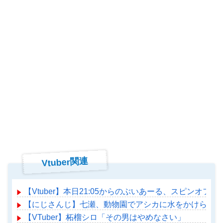
Vtuber関連
【Vtuber】本日21:05からのぶいあーる、スピンオフ企
【にじさんじ】七瀬、動物園でアシカに水をかけられビ
【VTuber】柘榴シロ「その男はやめなさい」