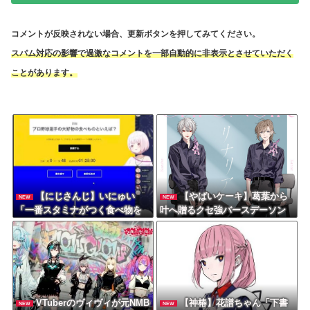
コメントが反映されない場合、更新ボタンを押してみてください。
スパム対応の影響で過激なコメントを一部自動的に非表示とさせていただく
ことがあります。
【にじさんじ】いにゅい
【やばいケーキ】葛葉から
NEW
NEW
「一番スタミナがつく食べ物を
叶へ贈るクセ強バースデーソン
教えてくれ」
グ：甘いよりは美味いヤヴァイ
ケーキ
VTuberのヴィヴィが元NMB
【神椿】花譜ちゃん「下書
NEW
NEW