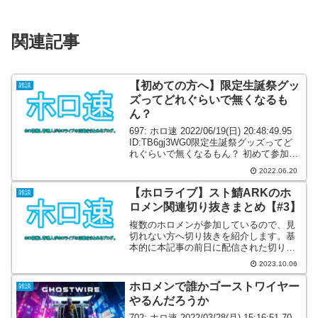
関連記事
【初めての方へ】限定生誕祭グッ
雑談
ズってどれぐらいで無くなるも
ん？
697: ホロ速 2022/06/19(日) 20:48:49.95
ID:TB6gj3WG0限定生誕祭グッズってど
れぐらいで無くなるもん？ 初めて参加す
るから買えないかどうかが気になるわ
2022.06.20
702: ホロ速 2022/06/19(日) 20:...
【ホロライブ】スト鯖ARKのホ
雑談
ロメン関連切り抜きまとめ【#3】
複数のホロメンが参加しているので、見
切れない方へ切り抜きを紹介します。基
本的に本記事の前日に配信された切り抜
きがメインです。オススメの切り抜き等
2023.10.06
あれば、コメントにお願いします。(URL
付でも後程反映させます)
ホロメンで誰かゴーストワイヤー
雑談
やるんだろうか
702: ホロ速 2022/03/28(月) 15:16:51.70