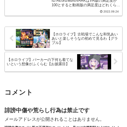
ID:REohzwun0VARKはVR版の満足度が
100とすると動画版の満足度はどれくら
い？両方体験した人いたら教えてくれ
2022.09.24
783: ホロ速 2022/09/24(土) 1...
【ホロライブ】古戦場でこんな和気あい
あいと楽しそうなの初めて見るわ【グラ
ブル】
【ホロライブ】パーカーの下何も着てな
いという想像がふくらむ【お披露目】
コメント
誹謗中傷や荒らし行為は禁止です
メールアドレスが公開されることはありません。