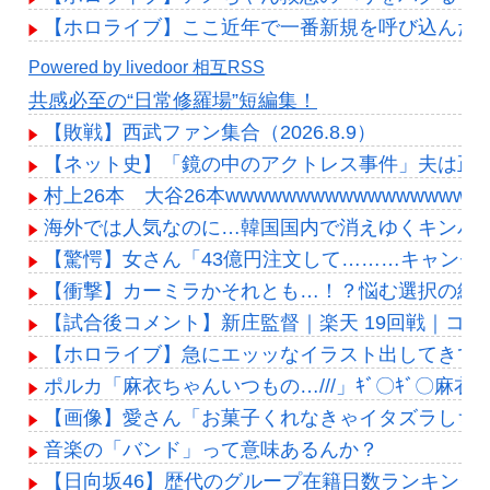
【ホロライブ】ここ近年で一番新規を呼び込んだ
Powered by livedoor 相互RSS
共感必至の“日常修羅場”短編集！
【敗戦】西武ファン集合（2026.8.9）
【ネット史】「鏡の中のアクトレス事件」夫は正
村上26本 大谷26本wwwwwwwwwwwwwwwwww
海外では人気なのに…韓国国内で消えゆくキンパ
【驚愕】女さん「43億円注文して………キャンセ
【衝撃】カーミラかそれとも…！？悩む選択の結果
【試合後コメント】新庄監督｜楽天 19回戦｜コメン
【ホロライブ】急にエッッなイラスト出してきて
ポルカ「麻衣ちゃんいつもの…///」ｷﾞ〇ｷﾞ〇麻衣
【画像】愛さん「お菓子くれなきゃイタズラしちゃ
音楽の「バンド」って意味あるんか？
【日向坂46】歴代のグループ在籍日数ランキング