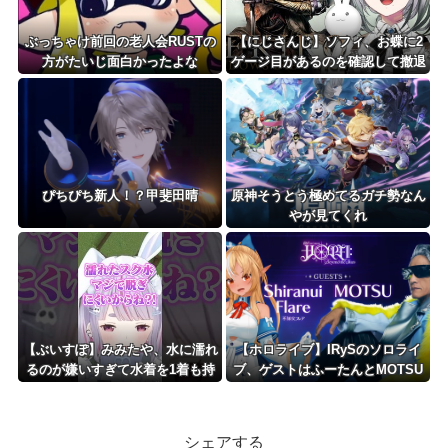
ぶっちゃけ前回の老人会RUSTの
【にじさんじ】ソフィ、お蝶に2
方がたいじ面白かったよな
ゲージ目があるのを確認して撤退
ぴちぴち新人！？甲斐田晴
原神そうとう極めてるガチ勢なん
やが見てくれ
【ぶいすぽ】みみたや、水に濡れ
【ホロライブ】IRySのソロライ
るのが嫌いすぎて水着を1着も持
ブ、ゲストはふーたんとMOTSU
っていない→スク水を着せられそ
さん！！
うになるｗ
シェアする