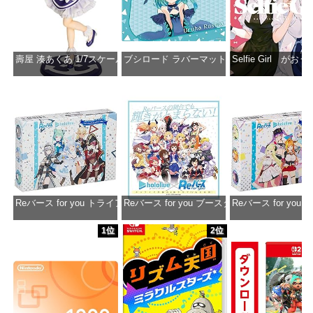
壽屋 湊あくあ 1/7スケール PVC製 塗装済み完成品フィギュア PP942
ブシロード ラバーマットコレクション Vol.851 ホロラ
Selfie Girl がお
価格：¥13,356
価格：¥2,530
価格：¥2
Reバース for you トライアルデッキ ホロライブプロダクション ver.ホ
Reバース for you ブースターパック ホロラ
Reバース for y
価格：¥1,650
価格：¥2,980
価格：¥1
1位
2位