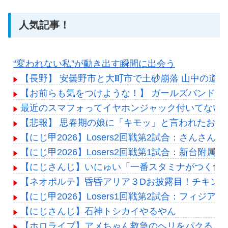
人気記事！
“変われない私”が動き出す瞬間に出会う
【長野】 安曇野市と大町市で土砂崩落 山中の道路
【お前らも気をつけような！】 ガールズバンド
最近のスマフォってイヤホンジャック付いてないの
【悲報】 思春期の娘に「キモッ」と言われたお父
【にじ甲2026】Losers2回戦第2試合：さんさ
【にじ甲2026】Losers2回戦第1試合：新台附
【にじさんじ】いにゅい「一番スタミナがつく食
【ネオポルテ】昏昏アリア３Dお披露目！チキン
【にじ甲2026】Losers1回戦第2試合：フィジ
【にじさんじ】石神トシカイやるやん
【ホロライブ】アメちゃん救急のヘリをパクる→落下【