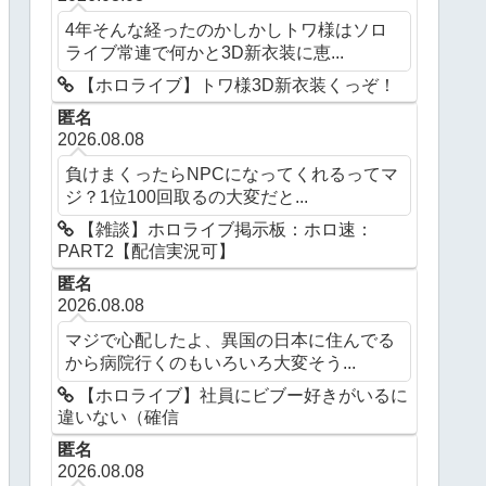
4年そんな経ったのかしかしトワ様はソロ
ライブ常連で何かと3D新衣装に恵...
【ホロライブ】トワ様3D新衣装くっぞ！
匿名
2026.08.08
負けまくったらNPCになってくれるってマ
ジ？1位100回取るの大変だと...
【雑談】ホロライブ掲示板：ホロ速：
PART2【配信実況可】
匿名
2026.08.08
マジで心配したよ、異国の日本に住んでる
から病院行くのもいろいろ大変そう...
【ホロライブ】社員にビブー好きがいるに
違いない（確信
匿名
2026.08.08