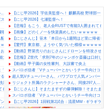
い…
【にじ甲2026】宇佐美監督へ！ 麒麟高校 野球部一同より
家スーパーのフルーツ盛り合わせをもらう「シャインマスカッ
【にじ甲2026】七瀬監督へ！
【悲報】もこう、老人会RUSTで有能3人囲まれても腫
」開催決定！ゲスト8名も発表『歌うまバイキングなゲストや』【8
【画像】どのくノ一を快楽責めしたいｗｗｗｗｗ
配置の暗証番号入力に敗北「3回失敗しましたわ」
【にじさんじ】笹木「本日から1週間ほど里に帰省して
爆誕ｗｗｗｗｗｗｗｗｗｗｗ
【驚愕】東京都、ようやく気づいた模様ｗｗｗｗｗｗ
らおじさんに怒られるｗｗｗ
【動画】野菜売りのおじさんにドローンを特攻させる
能力」発言の謎が解けるWWW
【悲報】Z世代「求刑7年のジャンポケ斎藤は口封じに
【動画】甲子園の女性審判、大誤審で炎上
性「傷ついたので訴えます」
スパロボ信者「Vチューバーとかいうチー牛向けコンテ
なるの確定してね？
超人気Vチューバーさん、パワプロで人気メンバーを控
洗濯するのを繰り返していたんだけど今日15足買った」
リジェクト所属のラクシャーナさん、同接297人……
れても腫物扱いされるｗｗｗ
【にじさんじ】そまたますずの爆弾解除！そまたま大
スパロボ信者「Vチューバーとかいうチー牛向けコンテ
ンワールド議論で大荒れwwwwww
【にじ甲2026】1回戦第2試合：流星MW - ギラギラ
だんや？