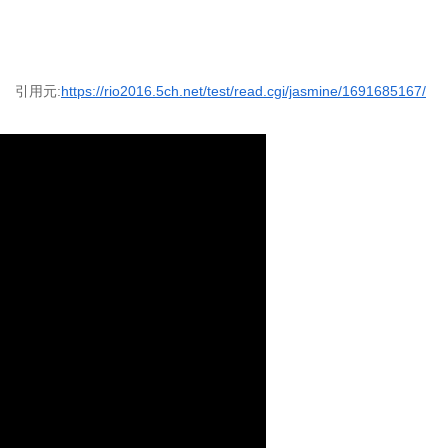
引用元:
https://rio2016.5ch.net/test/read.cgi/jasmine/1691685167/