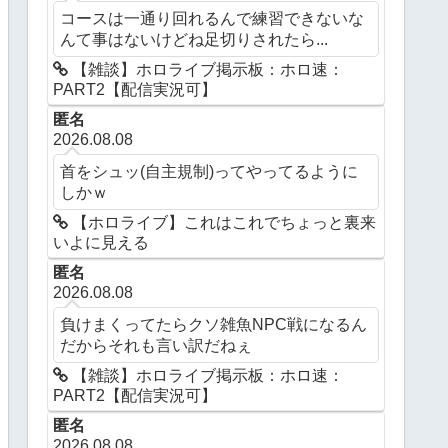
コースは一通り回れるんで練習できないな
んて事はないけどね足切りされたら...
【雑談】ホロライブ掲示板：ホロ速：
PART2【配信実況可】
匿名
2026.08.08
首をシュッ(自主規制)ってやってるように
しかｗ
【ホロライブ】これはこれでちょっと裏来
いよに見える
匿名
2026.08.08
負けまくってたらクソ雑魚NPC戦になるん
だからそれも言い訳だねぇ
【雑談】ホロライブ掲示板：ホロ速：
PART2【配信実況可】
匿名
2026.08.08