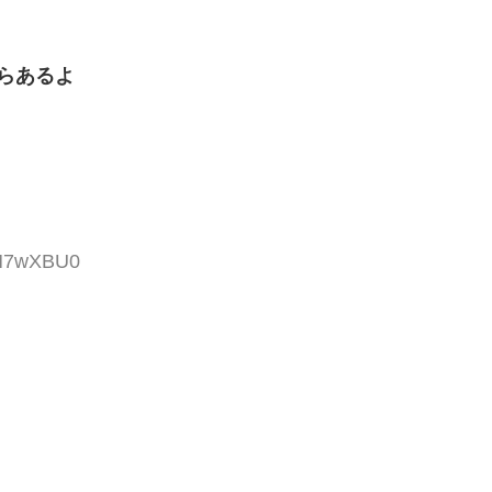
らあるよ
tM7wXBU0