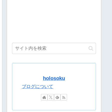
????✨
ト甘～～～～～い」
物扱いされるｗｗｗ
/18(火)21:00】
くるやよ～。久々に京都満喫してくるっ！」
ｗ
おそロシア。
被害者殺した方が量刑軽かっただろ」←1万いいね
ンツが入ってくるのは許せない」←これ
holosoku
えにするのはいいの？
ブログについて
げんかで草
ンツが入ってくるのは許せない」←これ
ホスト！ミルキーウェイうお