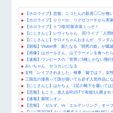
【ホロライブ】悲報、ニコたんの新居◯◯が無
【ホロライブ】りりーか、リグゼコーチから実
【ホロライブ】トワ様3D新衣装くっぞ！
【にじさんじ】レヴィちゃん、3Dライブ「人間燦歌
【にじさんじ】サロメちゃんおまんが、ランダム
【朗報】Vtuber界、新たなる『弱男の姫』が
【画像】山ガールさん、山でラーメンを食べた
【速報】ワンピースの「世界に5種しかない飛行
みいちゃん、セコカンになる
女性「レイプされました」検事「嘘では？」女
三国志の漫画って誰が描いても必ず人気作品に
【にじさんじ】はかちぇ「2足の靴下を履いては
【悲報】もこう、老人会RUSTで有能3人囲ま
【速報】紫咲シオン
【悲報】「ゼルダ」vs「エルデンリング」オープ
【にじ甲2026】なんで椎名さんの☆は伸び悩ん