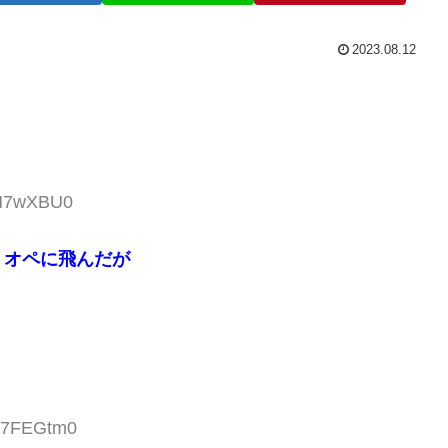
2023.08.12
tM7wXBU0
リオペに飛んだが
MA7FEGtm0