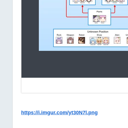
https://i.imgur.com/yt30N7l.png