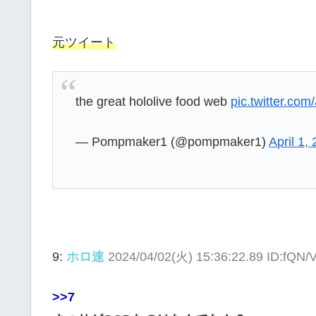
元ツイート
the great hololive food web
pic.twitter.c
— Pompmaker1 (@pompmaker1)
April 1,
9:
ホロ速
2024/04/02(火) 15:36:22.89 ID:fQN
>>7