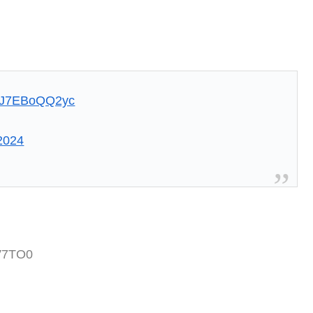
om/J7EBoQQ2yc
 2024
/V7TO0