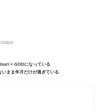
SzVD8z0
ri = GODになっている
ないまま年月だけが過ぎている