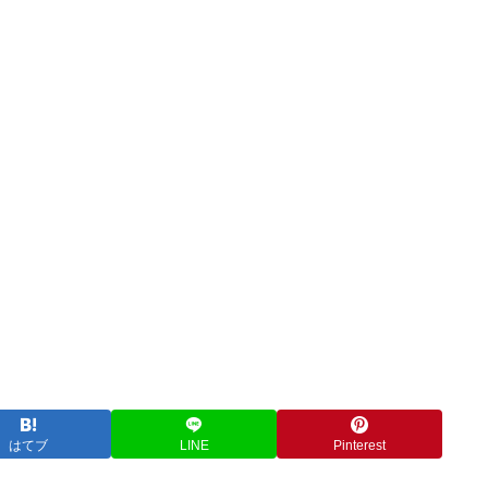
Powered by livedoor 相互RSS
はてブ
LINE
Pinterest