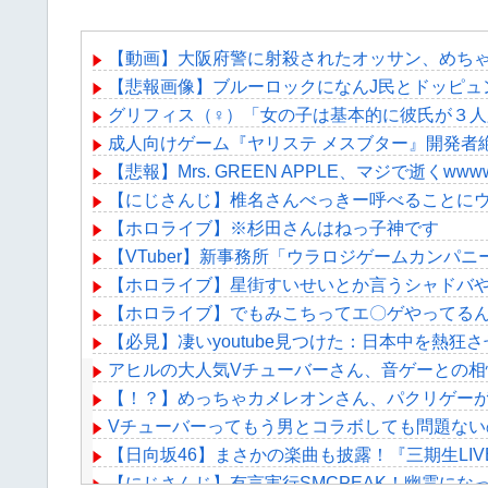
【動画】大阪府警に射殺されたオッサン、めち
【悲報画像】ブルーロックになんJ民とドッピュ
グリフィス（♀）「女の子は基本的に彼氏が３人必
成人向けゲーム『ヤリステ メスブター』開発者
【悲報】Mrs. GREEN APPLE、マジで逝くwww
【にじさんじ】椎名さんべっきー呼べることに
【ホロライブ】※杉田さんはねっ子神です
【VTuber】新事務所「ウラロジゲームカンパニ
【ホロライブ】星街すいせいとか言うシャドバ
【ホロライブ】でもみこちってエ〇ゲやってる
【必見】凄いyoutube見つけた：日本中を熱
アヒルの大人気Vチューバーさん、音ゲーとの相
【！？】めっちゃカメレオンさん、パクリゲー
Vチューバーってもう男とコラボしても問題ない
【日向坂46】まさかの楽曲も披露！『三期生LI
【にじさんじ】有言実行SMCPEAK！幽霊にな