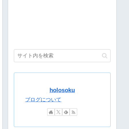
況可】
んまり良くなさそう？
上金額分の納税義務あり
画像どーん)
えてって配信してたけどさ
「スパ・カイラクーア4」発売から2週間で7万部売れるｗｗｗ
品のキャラクターがVtuberになるのはすごく斬新やね』
い。本当の闇を見せるね」←170000バズwwwwwww
も忙しいし継続的には無理なんだろう」
ネット衝撃「この質感の出し方」「実写かと思いました]
ちは・・忙しくて無理だろう」
？
holosoku
て社会現象を巻き起こした名曲のエネルギー
やらん」
dとiPhoneで違うと話題に……
ブログについて
ない
くやつやってるのかなって思ったら相手鴨神やんけ
多い理由ｗｗｗｗ