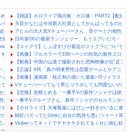
ゃめちゃ苦しそうに死ぬ
【雑談】ホロライブ掲示板：ホロ速：PART2【配信実
ン孕ませ男登場www
天音かなたは今頃新入社員としてがんばってるのかな
要」←500万バズwww
アヒルの大人気Vチューバーさん、音ゲーとの相性があ
絶望、銀行がsteamからの入金を拒否→金が入ってなくても売
日向坂OGの最新ランジェリー、もうエグいだろ・・・(
www
【ストグラ】しょぼすけが最近のストグラについて教
ウキウキで草
【画像】フルカラーで338ページの狂気の新作ヱロ漫画
【動画】中国の山道で撮影された恐怖映像が(((ﾟДﾟ)))
ー」始動！“逆異世界転生”した1期生5名が8月19日デビュー『作
【正論】X民「真の弱者男性は恋愛ゲームとかアニメ見てな
やってることアピールしてるのに公式に呼ばれない女「言うて
【画像】漫画家・桂正和の描いた最新パ0ツイラストに
んでしょ（エ〇ゲ誤起動事件）「フワモコはやってそう、みこ
Vチューバーってもう男とコラボしても問題ないのでは
狂させたLiSAの代表曲「紅蓮華」！アニメ『鬼滅の刃』OPとし
【悲報】息根とめる「一番手Vの新作ソシャゲは絶対に
性があんまり良くなさそう？
一番手Vグループさん、新作ソシャゲのセルランがAndroi
がスイッチに登場してしまうｗｗｗｗｗｗｗｗｗｗ
【ホロライブ】大塚製薬にはびぶー好きがいるに違い
のでは？
師匠バズってたGrokに自分の気持ち悪いツイート聞
VE』愛知公演のレポがこちら
Vtuberってネットでチヤホヤされてるくせに病む奴が
ったマジラボうるさくて草