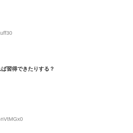
uff30
れば習得できたりする？
mGnVtMGx0