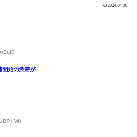
2024.04.30
loSaf0
時開始の渋滞が
lAzBP+M0