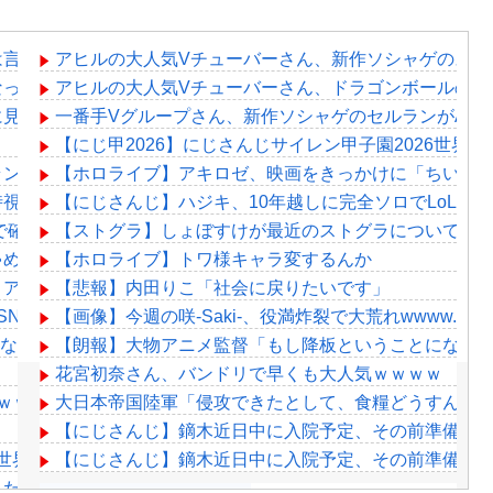
は言えないのやけど昨日みんなに言われた通り寝る前にトイレ
アヒルの大人気Vチューバーさん、新作ソシャゲのスト
なった結果ｗｗｗｗｗｗｗｗｗｗ
アヒルの大人気Vチューバーさん、ドラゴンボールの原
に見える
一番手Vグループさん、新作ソシャゲのセルランがAndroi
【にじ甲2026】にじさんじサイレン甲子園2026世界
ランキング各帯の空気感はこんな感じ
【ホロライブ】アキロゼ、映画をきっかけに「ちいかわ
時視聴！マネージャーがこれ同時視聴しましょう！ってやって
【にじさんじ】ハジキ、10年越しに完全ソロでLoLダ
で確定！クロロの演劇のせいで2人も無駄死ににwwww
【ストグラ】しょぼすけが最近のストグラについて教
ゃめちゃ苦しそうに死ぬ
【ホロライブ】トワ様キャラ変するんか
リア沖縄ほんとーーーーーーーーにおもんない！！！！」→炎
【悲報】内田りこ「社会に戻りたいです」
SNS更新が3ヶ月間止まって消息不明に
【画像】今週の咲-Saki-、役満炸裂で大荒れwwww.
otみたいなコメント制御ツール入れてほしいな…
【朗報】大物アニメ監督「もし降板ということになっ
花宮初奈さん、バンドリで早くも大人気ｗｗｗｗ
ｗｗｗｗｗｗｗｗｗｗ
大日本帝国陸軍「侵攻できたとして、食糧どうすんだ
【にじさんじ】鏑木近日中に入院予定、その前準備に
26世界大会！妖怪ってやっぱ変だわ
【にじさんじ】鏑木近日中に入院予定、その前準備に
った！