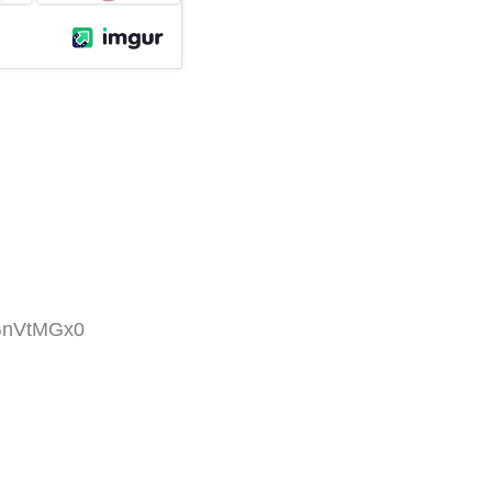
mGnVtMGx0