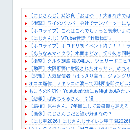
【にじさんじ】綺沙良「おはや！！大きな声で
【衝撃】ワイのパッパ、会社でナンバーツーに
【ホロライブ】これはこれでちょっと裏来いよ
【にじさんじ】VTuber昔話『竹取物語』
【ホロライブ】ホロドリ初イベント終了！！！
【あらなみマイクラ】水面まどか、切り抜き同
【衝撃】クルタ族虐 殺の犯人、ツェリードニヒ
【動画】大阪府警に射殺されたオッサン、めち
【悲報】人気配信者「はっきり言う、ジャング
オコエ瑠偉、メキシコに渡って2球団を即クビ→
もこうのKICK・Youtube配信にもNightb
【悲報】ばあちゃるさん、引退
【覇権】原神さん、7年目にして最盛期を迎える
【画像】にじさんじだと誰が好きなの？
【にじ甲2026】にじさんじサイレン甲子園20
t.A.T.u.のドタキャンは「Ｍステ」だけじゃなか