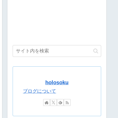
行ったら世界変わった！すげえええ」
ーリーがめっちゃ面白い！
作読んでるのに解像度が高くない？
dとiPhoneで違うと話題に……
大会！妖怪ってやっぱ変だわ
」にどハマり「今では毎晩1時間くらい見ながら入眠していま
んの草
イヤ昇格「次はマスター目指す」
えてって配信してたけどさ
上
holosoku
たら、俺が『みいちゃんと山田さん』のアニメ監督やります」
ブログについて
よ」大本営「現地調達」陸軍「え？」
血を大量に取られる
血を大量に取られる