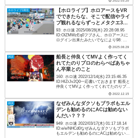
2022.03.20
ID:V9KeTqj80>>397そ...
【ホロライブ】ホロアースをVR
ホロライブ1期生
でできたらな、そこで配信やライ
ブ観れるならずっとメタクエ3活
用できるんだが
93: ホロ速 2025/08/28(木) 20:28:08.95
ID:OlZMWzEq0フブさん、ホロアースに
ログイン出来たみたいでなにより98: ホ
ロ速 2025/08/28(木) 20:30:51.39
2025.08.29
ID:BCtPivaN0みん...
船長と仲良くてMVよく作ってく
雑談
れてたのりプロのわらべばあちゃ
ん卒業とのこと
160: ホロ速 2022/12/14(水) 23:15:46.35
ID:HIZrJv2Q0一応書いておきます 船長と
仲良くてMVよく作ってくれてたのりプロ
のわらべばあちゃん卒業とのこと181: ホ
2022.12.15
ロ速 2022/12/14(水) 23:...
なぜみんなダクソもブラボもエル
雑談
デンも勧めるのにACは勧めない
んだい？？？
949: ホロ速 2022/03/17(木) 01:17:18.14
ID:e/e/NHCd0なぜみんなダクソもブラボ
もエルデンも勧めるのにACは勧めないん