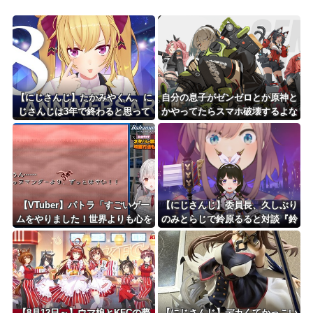
【にじさんじ】たかみやくん、に
自分の息子がゼンゼロとか原神と
じさんじは3年で終わると思って
かやってたらスマホ破壊するよな
いた『種までの全員そう思ってた
やろ』【8周年】
【VTuber】パトラ「すごいゲー
【にじさんじ】委員長、久しぶり
ムをやりました！世界よりも心を
のみとらじで鈴原るると対談『鈴
守ることに必死でした！」「も
原の卒業そんなショックやったん
う……つかまっちゃった❤」【バ
か』『るるちゃんほんひまからに
ハムートラグーン】
じさんじ知ったんか』
【8月12日～】ウマ娘とKFCの夢
【にじさんじ】デカくてかっこい