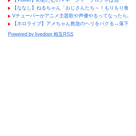
【ななし】ねるちゃん「おじさんたち～！もりもり食べ
Vチューバーがアニメ主題歌や声優やるってなったらお
【ホロライブ】アメちゃん救急のヘリをパクる→落下【hol
Powered by livedoor 相互RSS