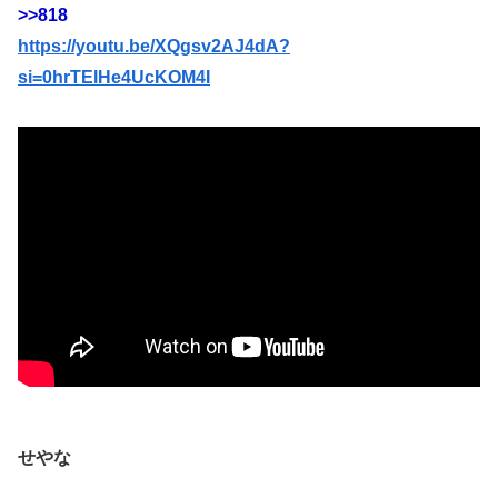
>>818
https://youtu.be/XQgsv2AJ4dA?
si=0hrTElHe4UcKOM4I
せやな