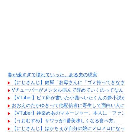
妻が嫌すぎて壊れていった、ある夫の現実
【にじさんじ】健屋「お母さんに「ゴミ持ってきなさい
Vチューバーがメンタル病んで辞めていくのってなんで
【VTuber】ピエ郎が書いた小堀へいたくんの夢小説が
おおえのたかゆきって他配信者に寄生して面白い人にな
【VTuber】神楽めあのマネージャー、本人に「ファン
【うおむすめ】サワラが1番美味しくなる食べ方。
【にじさんじ】はかちぇが自分の娘にメロメロになっと