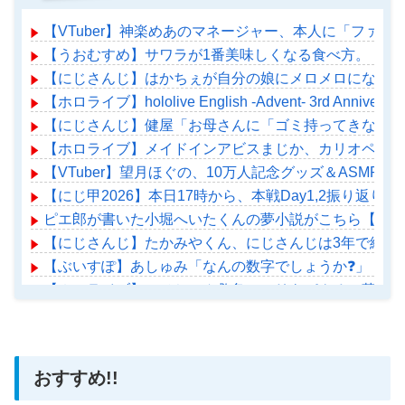
【VTuber】神楽めあのマネージャー、本人に「ファ
【うおむすめ】サワラが1番美味しくなる食べ方。
【にじさんじ】はかちぇが自分の娘にメロメロになっと
【ホロライブ】hololive English -Advent- 3rd Ann
【にじさんじ】健屋「お母さんに「ゴミ持ってきなさい
【ホロライブ】メイドインアビスまじか、カリオペすげ
【VTuber】望月ほぐの、10万人記念グッズ＆ASMR
【にじ甲2026】本日17時から、本戦Day1,2振り返り配
ピエ郎が書いた小堀へいたくんの夢小説がこちら【サン
【にじさんじ】たかみやくん、にじさんじは3年で終わ
【ぶいすぽ】あしゅみ「なんの数字でしょうか❓」
【ホロライブ】アメちゃん救急のヘリをパクる→落下【ho
おすすめ!!
Powered by livedoor 相互RSS