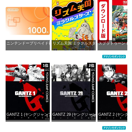
ニンテンドープリペイド番号 1000円|オンラインコード版
リズム天国 ミラクルスターズ -Switch
スプラトゥーン レ
価格：¥1,000
価格：¥5,595
価格：¥5
1位
2位
GANTZ 1 (ヤングジャンプコミックスDIGITAL)
GANTZ 29 (ヤングジャンプコミックスDIGITA
GANTZ 2 (ヤング
価格：¥617
価格：¥647
価格：