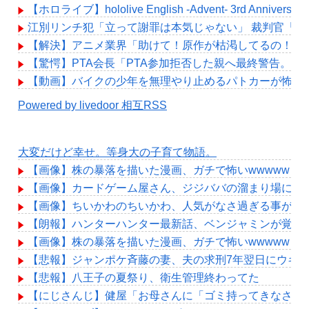
【ホロライブ】hololive English -Advent- 3rd Ann
江別リンチ犯「立って謝罪は本気じゃない」 裁判官「
【解決】アニメ業界「助けて！原作が枯渇してるの！」
【驚愕】PTA会長「PTA参加拒否した親へ最終警告。こ
【動画】バイクの少年を無理やり止めるパトカーが怖い
Powered by livedoor 相互RSS
大変だけど幸せ。等身大の子育て物語。
【画像】株の暴落を描いた漫画、ガチで怖いwwwww
【画像】カードゲーム屋さん、ジジババの溜まり場になって
【画像】ちいかわのちいかわ、人気がなさ過ぎる事が判
【朗報】ハンターハンター最新話、ベンジャミンが覚醒して
【画像】株の暴落を描いた漫画、ガチで怖いwwwww
【悲報】ジャンポケ斉藤の妻、夫の求刑7年翌日にウキウキでI
【悲報】八王子の夏祭り、衛生管理終わってた
【にじさんじ】健屋「お母さんに「ゴミ持ってきなさい