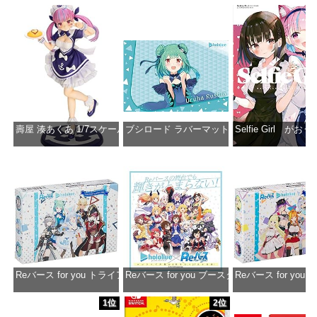
壽屋 湊あくあ 1/7スケール PVC製 塗装済み完成品フィギュア PP942
ブシロード ラバーマットコレクション Vol.851 ホロラ
Selfie Girl がお
価格：¥13,356
価格：¥2,530
価格：¥2
Reバース for you トライアルデッキ ホロライブプロダクション ver.ホ
Reバース for you ブースターパック ホロラ
Reバース for y
価格：¥1,650
価格：¥2,980
価格：¥1
1位
2位