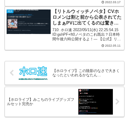
だい？？？951: ホロ速 2022/03/17(木)
2022.03.17
01:17:58.43 ID...
【リトルウィッチノベタ】CVホ
雑談
ロメンは割と前から公表されてた
しまぁPVに出てくるのは驚きで
はないな
710: ホロ速 2022/05/11(水) 22:25:54.15
ID:gshPF+ft0ノベタのこれ既出？日本時
間午後六時公開するよ！— 【公式】リト
ルウィッチノベタ Little Witch Nobeta
2022.05.11
(@nobeta_staf...
【ホロライブ】この陰影のなさで大きく
なったといわれるかなたん…
【ホロライブ】みこちのライブグッズフ
ルセット完売か