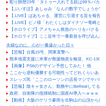
彫り師歴23年「タトゥー入れてる奴は99％バカ
【ぶいすぽ】あしゅみ「なんの数字でしょうか❓」
【.LIVE】ばあちゃる、運営に引退する旨を報告
【.LIVE】ピノ様「わたくしはダイナソー竜崎
【ホロライブ】アメちゃん救急のヘリをパクる→落下【
【ホロライブ】ここ近年で一番新規を呼び込んだ
Powered by livedoor 相互RSS
夫婦なのに、心が一番遠かった日々
【悲報】台風15号、関東直撃へ
熊本地震支援に米軍が救援物資を輸送、KC-130
【画像】PS6のデザイン予想してみた！ 他
ここから逆転優勝する可能性ってどれくらいある？
スレッズ民「ここのローソンの店長マジでヤバい
【悲報】陰キャ女さん、勤務中にBeRealして
政府、自衛隊の指揮統制に国産AI導入へｗｗｗ「
【動画】大阪のゲリラ豪雨を生駒山の山頂から撮