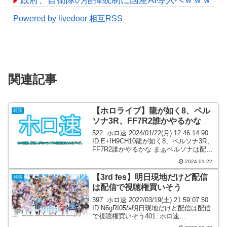
Powered by livedoor 相互RSS
関連記事
【ホロライブ】龍が如く8、ペル
雑談
ソナ3R、FF7R2誰かやるかな
522: ホロ速 2024/01/22(月) 12:46:14.90
ID:E+fH9CH10龍が如く8、ペルソナ3R、
FF7R2誰かやるかな まぁペルソナは配信
許諾まで1年くらいかかるやろうけど525:
2024.01.22
ホロ速 2024/01/22(月)...
【3rd fes】明日現地だけど配信
雑談
は配信で視聴権買いそう
397: ホロ速 2022/03/19(土) 21:59:07.50
ID:N6gRI05/a明日現地だけど配信は配信
で視聴権買いそう401: ホロ速
2022/03/19(土) 21:59:57.49