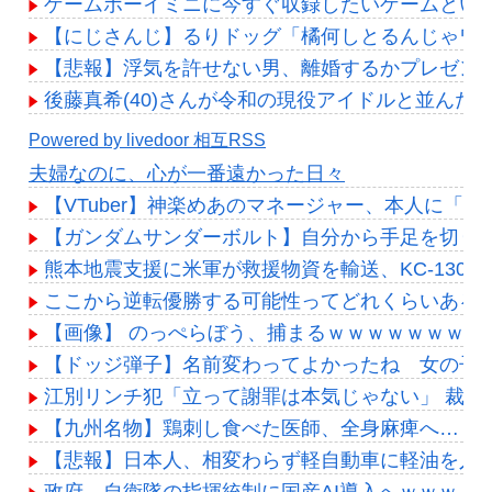
ゲームボーイミニに今すぐ収録したいゲームとい
【にじさんじ】るりドッグ「橘何しとるんじゃワ
【悲報】浮気を許せない男、離婚するかプレゼン
後藤真希(40)さんが令和の現役アイドルと並んだ
Powered by livedoor 相互RSS
夫婦なのに、心が一番遠かった日々
【VTuber】神楽めあのマネージャー、本人に「
【ガンダムサンダーボルト】自分から手足を切り
熊本地震支援に米軍が救援物資を輸送、KC-130
ここから逆転優勝する可能性ってどれくらいある？
【画像】 のっぺらぼう、捕まるｗｗｗｗｗｗｗｗ
【ドッジ弾子】名前変わってよかったね 女の子
江別リンチ犯「立って謝罪は本気じゃない」 裁判
【九州名物】鶏刺し食べた医師、全身麻痺へ…「
【悲報】日本人、相変わらず軽自動車に軽油を入
政府、自衛隊の指揮統制に国産AI導入へｗｗｗ「