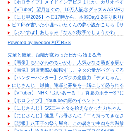
【ホロライブ】メイドインアビスまじか、カリオペすげ
【VTuber】望月ほぐの、10万人記念グッズ＆ASMRボ
【にじ甲2026】本日17時から、本戦Day1,2振り返り配
ピエ郎が書いた小堀へいたくんの夢小説がこちら【サン
【ぶいすぽ】あしゅみ「なんの数字でしょうか❓」
Powered by livedoor 相互RSS
先輩と後輩、距離が変わった日から始まる恋
【画像】ちいかわのちいかわ、人気がなさ過ぎる事が判
【画像】閉店間際の回転ずし、ネタの量がバグってると
【ハンターハンター】シズクの念能力「デメちゃん」、
にじさんじ「緑仙」謝罪と募集を一緒にして怒られる「V
【VTuber】 NHK「ぶいあーる！」真夏のホラーSPに月ノ
【ホロライブ】 Youtubeの謎のイベント？
【にじさんじ】GS三神ネタを拾えなかった力ちゃん「
【にじさんじ】健屋「お母さんに「ゴミ持ってきなさい
【悲報】八王子の祭り屋台、この暑さで生肉を常温放置
【Vtuber】めあたむのマネージャーブログやば他