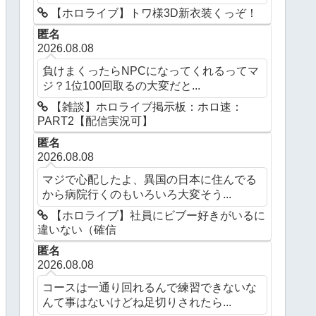
【ホロライブ】トワ様3D新衣装くっぞ！
匿名
2026.08.08
負けまくったらNPCになってくれるってマ
ジ？1位100回取るの大変だと...
【雑談】ホロライブ掲示板：ホロ速：
PART2【配信実況可】
匿名
2026.08.08
マジで心配したよ、異国の日本に住んでる
から病院行くのもいろいろ大変そう...
【ホロライブ】社員にビブー好きがいるに
違いない（確信
匿名
2026.08.08
コースは一通り回れるんで練習できないな
んて事はないけどね足切りされたら...