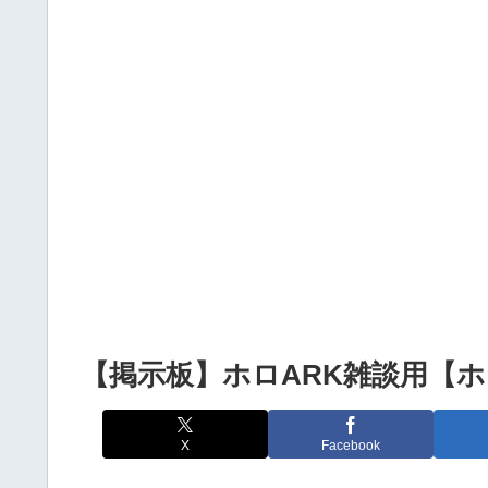
【画像】スポーツジムでショタのもっこりがやば
【画像】氷川きよしことキーナさん、女装がガチ
Powered by livedoor 相互RSS
【掲示板】ホロARK雑談用【
X
Facebook