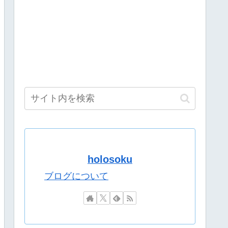
の継承が危ぶまれる事態に
完全消失も「おもしろいかった
新作ゲームやってみる！」
げえな
感動する』
」 本戦 1戦目【七星みりり/ルルン・ルルリカ】[2026.08.08
8(金)9:00～】
holosoku
ブログについて
確信
www」→欧米で馬鹿にされてしまう