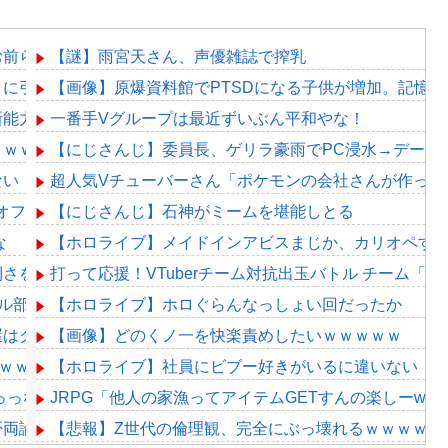
お前ら耐えられる？
【謎】雨宮天さん、声優雑誌で搾乳
」に引き続き更に味方をぶっ殺す作戦を実行する
【画像】原爆資料館でPTSDになる子供が増加。記憶
新能力を登場させてしまうｗｗｗｗｗｗｗ
一番手Vグループは最近ずいぶん平和やな！
ｗｗｗｗｗ（証拠あり）
【にじさんじ】委員長、ゲリラ豪雨でPC浸水→データ
ない（確信
超人気Vチューバーさん「ポケモンの会社さんが作った
ンオフ企画 真夏のホラーSP
【にじさんじ】石神がミームを堪能しとる
な
【ホロライブ】メイドインアビスまじか、カリオペす
利さを理解らせる『エクセルに感動してるおじさん見てなんか
打って応援！VTuberチーム対抗出玉バトル チーム「ペカ部
ル部門、エキスパート実況＆にじさんじ実況の2配信を実施！【8/2
【ホロライブ】ホロぐらんなっしょい回だったか
屋はクソ」ホッカイロレン「この映画はクソ」
【画像】どのくノ一を快楽責めしたいｗｗｗｗｗ
ｗｗｗｗｗｗｗｗｗｗ
【ホロライブ】社員にビブー好きがいるに違いない（
っっな格好は…？
JRPG「他人の家漁ってアイテムGETすんの楽しーww
否両論か……
【悲報】Z世代の倫理観、完全にぶっ壊れるｗｗｗｗ