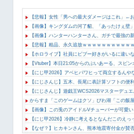
【悲報】女性「男への最大ダメージはこれ」←
【画像】キングダムの河了貂、「あったけぇ壁
【画像】ハンターハンターさん、ガチで最強の
【悲報】粗品、永久追放ｗｗｗｗｗｗｗｗｗｗ
【ホロライブ】社員にビブー好きがいるに違い
【Vtuber】本日21:05からのぶいあーる、スピ
【にじ甲2026】アベヒパワヒって両立するんや
【にじさんじ】五木、長尾に表計算ソフトの便
【にじさんじ】遊戯王WCS2026マスターデュエ
からすま「このゲームはクソ」びわ湖「この飯
【画像】この兎のアイドルVチューバーが可愛い
【にじ甲2026】冷静に考えるとなんだこのえっ
【なぜ？】ヒカキンさん、熊本地震寄付金が賛