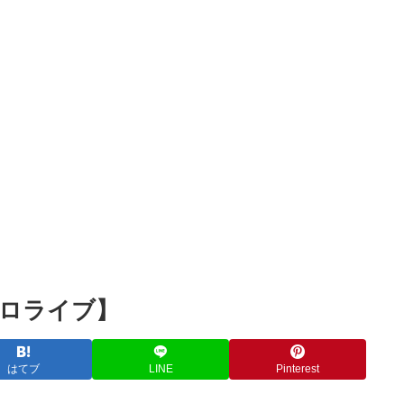
すぎるwwwwww
一番手Vグループは最近ずいぶん平和やな！
すぎておば様ファン困惑www
一番手Vグループは最近ずいぶん平和やな！
Powered by livedoor 相互RSS
ホロライブ】
はてブ
LINE
Pinterest