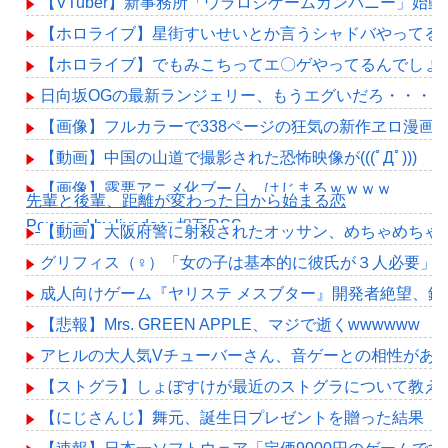
【VTuber】新事務所「ウラロジゲームカンパニー」始動
【ホロライブ】星街すいせいとか言うシャドバやってる
【ホロライブ】でもみこちってエ〇ゲやってるんでしょ
日向坂OGの最新ランジェリー、もうエグいだろ・・・(画
【画像】フルカラーで338ページの狂気の新作ヱロ漫画
【動画】中国の山道で撮影された恐怖映像が(((ﾟДﾟ)))
【画像】露悪アニメ化ブーム、はじまるｗｗｗｗ
先輩と後輩、距離が変わった日から始まる恋
Powered by livedoor 相互RSS
【動画】大阪府警に射殺されたオッサン、めちゃめちゃ
グリフィス（♀）「女の子は基本的に彼氏が３人必要」←5
成人向けゲーム『ヤリステ メスブター』開発者絶望、銀
【悲報】Mrs. GREEN APPLE、マジで逝くwwwwww
アヒルの大人気Vチューバーさん、音ゲーとの相性があ
【ストグラ】しょぼすけが最近のストグラについて教え
【にじさんじ】舞元、誕生日プレゼントを贈った結果「