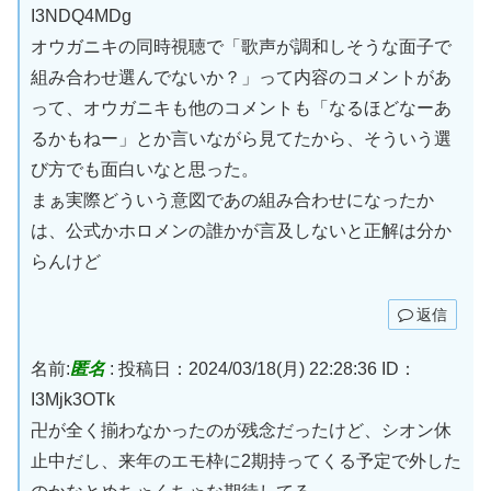
I3NDQ4MDg
オウガニキの同時視聴で「歌声が調和しそうな面子で
組み合わせ選んでないか？」って内容のコメントがあ
って、オウガニキも他のコメントも「なるほどなーあ
るかもねー」とか言いながら見てたから、そういう選
び方でも面白いなと思った。
まぁ実際どういう意図であの組み合わせになったか
は、公式かホロメンの誰かが言及しないと正解は分か
らんけど
返信
名前:
匿名
:
投稿日：2024/03/18(月) 22:28:36
ID：
I3Mjk3OTk
卍が全く揃わなかったのが残念だったけど、シオン休
止中だし、来年のエモ枠に2期持ってくる予定で外した