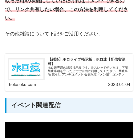
取ったttpの状態にしていただければコメントできるの
で、リンク共有したい場合、この方法を利用してくださ
い。
その他雑談について下記をご活用ください。
【雑談】ホロライブ掲示板：ホロ速【配信実況
可】
ホロ速専用の雑談掲示板です。次スレッド使い方は、下記
禁止事項を守った上でご自由に利用してください。禁止事
項 荒らし アンチコメント 会員限定（メン限）コンテンツ
の詳細情報 特定の個人・法人を誹謗中傷する内容 真偽不明
なネガティブな噂 宣伝、...
holosoku.com
2023.01.04
イベント関連配信