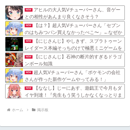
ピーカー何使ってる？コスパ良
み傘『傘で草』『晴れてても雨
いの教えてくれ
降りそう』
アヒルの大人気Vチューバーさん、音ゲー
NEW
との相性があんまり良くなさそう？
【は？】超人気Vチューバーさん「セブン
NEW
のはちみつパン買えなかったぺこ〜」←なぜか
叩かれてしまう……
【にじさんじ】やしきず、スプラトゥーン
NEW
レイダース本編そっちのけで極悪ミニゲームを
極めようとする
【にじさんじ】石神の断片的すぎるドラゴ
NEW
ンボール知識
超人気Vチューバーさん「ポケモンの会社
NEW
さんが作った新作ゲームやってみる！」
【ななし】じーにあす、遊戯王で今月もダ
NEW
イヤ到達！『先生もう笑うしかなくなっとりま
すやん』『とんでもないバケモンを産み出して
しまった』
ホーム
掲示板