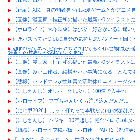
【速報】日本一ソフトウェア「定価9000円のゲームで
【正論】X民「真の弱者男性は恋愛ゲームとかアニメ見てな
【画像】漫画家・桂正和の描いた最新パ0ツイラストにネ
【ホロライブ】大塚製薬にはびぶー好きがいるに違いな
師匠バズってたGrokに自分の気持ち悪いツイート聞く
Vtuberってネットでチヤホヤされてるくせに病む奴が
好青年の片思いが壊れていくまで
Powered by livedoor 相互RSS
【画像】漫画家・桂正和の描いた最新パ0ツイラストにネ
【画像】みい山作者、結構ヤバい事態になる。とんでも
【悲報】バンドマンが性加害で活動休止→ミュージシャ
【にじさんじ】オリバー久しぶりに100連で入手他
【ホロライブ】 フブちゃんいくら注ぎ込んだんだ…
【にじ甲2026】 カット打ちって本戦だとほぼ機能しな
【にじさんじ】 ハジキ、10年越しに完全ソロでLoLダ
【雑談】ホロライブ掲示板：ホロ速：PART2【配信実況
「Linuxで十分じゃね…？」世界が気付き始める他