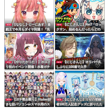
【ななし】じーにあす、遊
【にじさんじ】Rei7「ロッ
NEW
NEW
戯王で今月もダイヤ到達！『先
クマン、始めるんだったらどの
生もう笑うしかなくなっとりま
シリーズがいいかな？３と
すやん』『とんでもないバケモ
か？」
ンを産み出してしまった』
【やりたかった！】ホロド
【にじさんじ】オリバー久
NEW
NEW
リ初のイベント開催！水着ガチ
しぶりに100連で入手
ャに挑むロボ子さんの挑戦に密
着！
【ガチ勢お断り】Vtuber好
【にじさんじ】リゼの登録
NEW
NEW
きな奴パソコンorスマホ用のス
者100万人記念グッズに折りたた