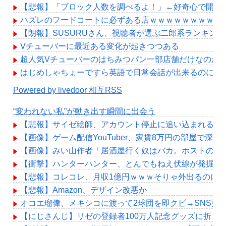
【悲報】「ブロック人数を調べるよ！」←好奇心で開いたら終
ハズレのフードコートに必ずある店ｗｗｗｗｗｗｗｗｗ
【朗報】SUSURUさん、視聴者が選ぶ二郎系ランキング2
Vチューバーに最近ある変化が起きつつある
超人気Vチューバーのはちみつパン一部店舗だけなのか
はじめしゃちょーですら英語で日常会話が出来るのにお
Powered by livedoor 相互RSS
“変われない私”が動き出す瞬間に出会う
【悲報】サイゼ絵師、アカウント停止に追い込まれるwww
【画像】ゲーム配信YouTuber、家賃8万円の部屋で
【画像】みい山作者「居酒屋行く奴はバカ。ホストの初
【衝撃】ハンターハンター、とんでもねえ伏線が発掘さ
【悲報】コレコレ、月収1億円ｗｗｗそりゃ外出るのに
【悲報】Amazon、デザイン改悪か
オコエ瑠偉、メキシコに渡って2球団を即クビ→SNS更
【にじさんじ】リゼの登録者100万人記念グッズに折り