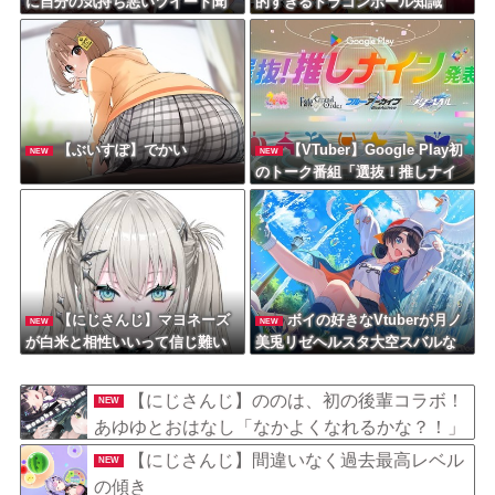
に自分の気持ち悪いツイート聞
的すぎるドラゴンボール知識
くやつやってるのかなって思っ
たら相手鴨神やんけ
【ぶいすぽ】でかい
【VTuber】Google Play初
NEW
NEW
のトーク番組「選抜！推しナイ
ン発表会」発表へ！8名が推しキ
ャラクターの魅力を語り合う【8/
6(木)18:00】
【にじさんじ】マヨネーズ
ボイの好きなVtuberが月ノ
NEW
NEW
が白米と相性いいって信じ難い
美兎リゼヘルスタ大空スバルな
んだがマジ？
んだけどどんなイメージ？
【にじさんじ】ののは、初の後輩コラボ！
NEW
あゆゆとおはなし「なかよくなれるかな？！」
【8/7(金)20:00】
【にじさんじ】間違いなく過去最高レベル
NEW
の傾き