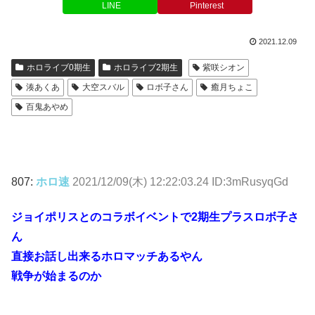
LINE
Pinterest
2021.12.09
ホロライブ0期生
ホロライブ2期生
紫咲シオン
湊あくあ
大空スバル
ロボ子さん
癒月ちょこ
百鬼あやめ
807:
ホロ速
2021/12/09(木) 12:22:03.24 ID:3mRusyqGd
ジョイポリスとのコラボイベントで2期生プラスロボ子さ
ん
直接お話し出来るホロマッチあるやん
戦争が始まるのか