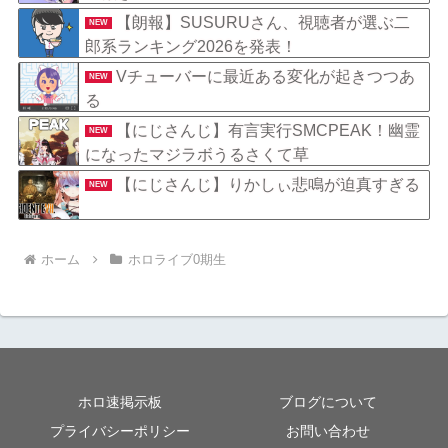
【朗報】SUSURUさん、視聴者が選ぶ二
NEW
郎系ランキング2026を発表！
Vチューバーに最近ある変化が起きつつあ
NEW
る
【にじさんじ】有言実行SMCPEAK！幽霊
NEW
になったマジラボうるさくて草
【にじさんじ】りかしぃ悲鳴が迫真すぎる
NEW
ホーム
ホロライブ0期生
ホロ速掲示板
ブログについて
プライバシーポリシー
お問い合わせ