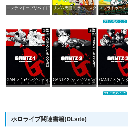
ニンテンドープリペイド番号 5000円|オンラインコード版
リズム天国 ミラクルスターズ -Switch
スプラトゥーン レイダ
価格：¥5,000
価格：¥5,645
価格：¥6
1位
2位
GANTZ 1 (ヤングジャンプコミックスDIGITAL)
GANTZ 2 (ヤングジャンプコミックスDIGITAL
GANTZ 3 (ヤング
価格：¥100
価格：¥100
価格：
ホロライブ関連書籍(DLsite)