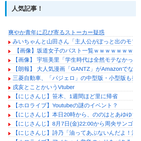
人気記事！
爽やか青年に忍び寄るストーカー疑惑
みいちゃんと山田さん「主人公がぽっと出のモブ
【画像】坂道女子のバスト一覧ｗｗｗｗｗｗｗｗ
【画像】 宇垣美里「学生時代は全然モテなかったです」
【朗報】 大人気漫画「GANTZ」がAmazonでな
三菱自動車、「パジェロ」の中型版・小型版も発
戌亥とことかいうVtuber
【にじさんじ】笹木、1週間ほど里に帰省
【ホロライブ】Youtubeの謎のイベント？
【にじさんじ】本日20時から、ののはとあゆゆで
【にじさんじ】8月7日(金)22:00から周央サンゴ
【にじさんじ】詩乃「油ってあぶないんだよ！油