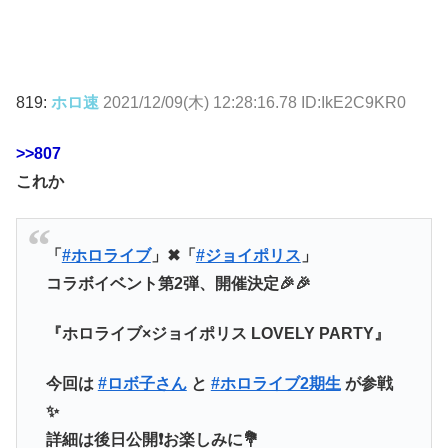
819:
ホロ速
2021/12/09(木) 12:28:16.78 ID:IkE2C9KR0
>>807
これか
「
#ホロライブ
」✖「
#ジョイポリス
」
コラボイベント第2弾、開催決定🎉🎉
『ホロライブ×ジョイポリス LOVELY PARTY』
今回は
#ロボ子さん
と
#ホロライブ2期生
が参戦
✨
詳細は後日公開❗️お楽しみに💐