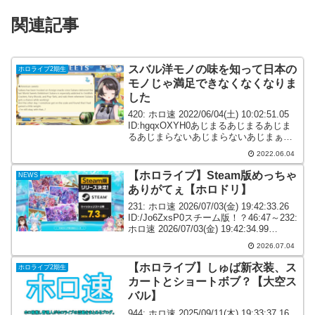
関連記事
スバル洋モノの味を知って日本の
ホロライブ2期生
モノじゃ満足できなくなくなりま
した
420: ホロ速 2022/06/04(土) 10:02:51.05
ID:hgqxOXYH0あじまるあじまるあじま
るあじまらないあじまらないあじまぁ～
～～！425: ホロ速 2022/06/04(土)
2022.06.04
10:04:36.97 ID:Qtz...
【ホロライブ】Steam版めっちゃ
NEWS
ありがてぇ【ホロドリ】
231: ホロ速 2026/07/03(金) 19:42:33.26
ID:/Jo6ZxsP0スチーム版！？46:47～232:
ホロ速 2026/07/03(金) 19:42:34.99
ID:md9WdnvI0これは朗報233: ホロ速...
2026.07.04
【ホロライブ】しゅば新衣装、ス
ホロライブ2期生
カートとショートボブ？【大空ス
バル】
944: ホロ速 2025/09/11(木) 19:33:37.16