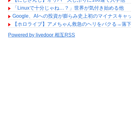
「Linuxで十分じゃね…？」世界が気付き始める他
Google、AIへの投資が膨らみ史上初のマイナスキャッ
【ホロライブ】アメちゃん救急のヘリをパクる→落下【hol
Powered by livedoor 相互RSS