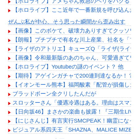
【ホロライブ】アメちゃん救急のヘリをパクる→落下【
【ホロライブ】ここ近年で一番新規を呼び込んだ
Powered by livedoor 相互RSS
ぜんぶ私が中心、そう思った瞬間から歪み出す
【画像】このボケて、破壊力ありすぎてクッソワ
【朗報】プチプチで有名な川上産業、社名を「プチ
【ライザのアトリエ】キューズQ「ライザ(ライザリ
【画像】令和最新版のあのちゃん、可愛過ぎてワイらに
【ホロライブ】Youtubeの謎のイベント？ 他
【期待】アゲインガチャで200連到達なるか！？コ
【イオンモール熊本】福岡酸素「配管が損傷しガ
ブラッドボーン全クリしたんだが
スロッターさん「優遇冷遇はある。理由はスマス
【日向坂46】まさかの楽曲も披露！『三期生LIV
【にじさんじ】有言実行SMCPEAK！幽霊になっ
ビジュアル系四天王「SHAZNA、MALICE MIZER、La’