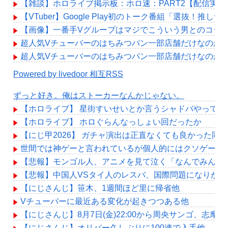
【雑談】ホロライブ掲示板：ホロ速：PART2【配信実況
【VTuber】Google Play初のトーク番組「選抜！推し
【画像】一番手Vグループはマジでこういう男とのコラ
超人気Vチューバーのはちみつパン一部店舗だけなのか
超人気Vチューバーのはちみつパン一部店舗だけなのか
Powered by livedoor 相互RSS
ずっと好き。俺はストーカーなんかじゃない。
【ホロライブ】 星街すいせいとか言うシャドバやって
【ホロライブ】 ホロぐらんなっしょい回だったか
【にじ甲2026】 ガチャ演出は正直なくても良かった
世間では神ゲーと言われているが個人的にはクソゲーだ
【悲報】モンゴル人、アニメを見て泣く「なんでみんな
【悲報】中国人VSタイ人のレスバ、国際問題になりか
【にじさんじ】笹木、1週間ほど里に帰省他
Vチューバーに最近ある変化が起きつつある他
【にじさんじ】8月7日(金)22:00から周央サンゴ、志摩
【にじさんじ】オリバー久しぶりに100連で入手他