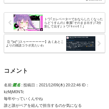
ID:HoF9Ekxd0...
トワ｢エレベーターでおならしたくなった
らどうすんの｣ 眷属｢そのまま出す｣｢3分
割して出す｣ トワ｢ｷｯｯｯﾓ！｣
【( ^)o(^ )スゥーーーーーー】あくあとこ
よりの雑談コラボ見たいわ
コメント
名前:
匿名
:
投稿日：2021/12/09(木) 20:22:46
ID：
kzMjM0NTc
毎年やっていくんやね
誰と誰がペアを組んで担当するのか気になる