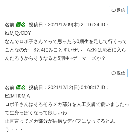
返信
名前:
匿名
:
投稿日：2021/12/09(木) 21:16:24
ID：
kzMjQyODY
なんでロボ子さん？って思ったら0期生を足して行くって
ことなのか 3と4にみことすいせい AZKiは流石に入ら
んだろうからそうなると5期生+ゲーマーズか？
返信
名前:
匿名
:
投稿日：2021/12/12(日) 04:08:17
ID：
E2MTI0MjA
ロボ子さんはそろそろメカ部分を人工皮膚で覆いましたっ
て生身っぽくなって欲しいわ
正直言ってメカ部分が結構なデバフになってると思
う・・・