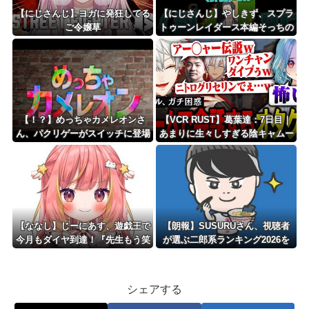
【にじさんじ】ヨガに発狂してる
【にじさんじ】やしきず、スプラ
ご令嬢草
トゥーンレイダース本編そっちの
けで極悪ミニゲームを極めようと
する
【！？】めっちゃカメレオンさ
【VCR RUST】葛葉達：7日目｜
ん、パクリゲーがスイッチに登場
あまりに生々しすぎる陰キャムー
してしまうｗｗｗｗｗｗｗｗｗｗ
ブでギャルをガチ困惑
【ななし】じーにあす、遊戯王で
【朗報】SUSURUさん、視聴者
今月もダイヤ到達！『先生もう笑
が選ぶ二郎系ランキング2026を
うしかなくなっとりますやん』
発表！
『とんでもないバケモンを産み出
してしまった』
シェアする