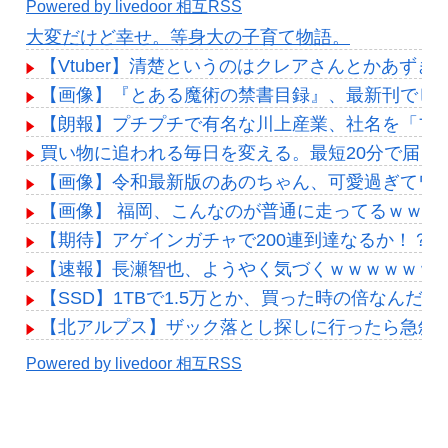
Powered by livedoor 相互RSS
大変だけど幸せ。等身大の子育て物語。
【Vtuber】清楚というのはクレアさんとかあずき
【画像】『とある魔術の禁書目録』、最新刊でヒ
【朗報】プチプチで有名な川上産業、社名を「プチ
買い物に追われる毎日を変える。最短20分で届く「
【画像】令和最新版のあのちゃん、可愛過ぎてワイらに
【画像】 福岡、こんなのが普通に走ってるｗｗ
【期待】アゲインガチャで200連到達なるか！？コ
【速報】長瀬智也、ようやく気づくｗｗｗｗｗｗ
【SSD】1TBで1.5万とか、買った時の倍なん
【北アルプス】ザック落とし探しに行ったら急斜
Powered by livedoor 相互RSS