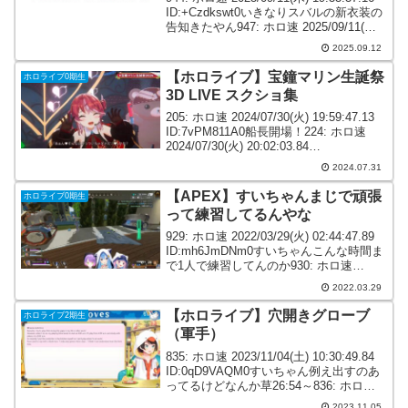
ID:+Czdkswt0いきなりスバルの新衣装の
告知きたやん947: ホロ速 2025/09/11(木)
19:40:15.39 ID:s7iqm2tM0しゅば新衣
2025.09.12
装 ス...
【ホロライブ】宝鐘マリン生誕祭
ホロライブ0期生
3D LIVE スクショ集
205: ホロ速 2024/07/30(火) 19:59:47.13
ID:7vPM811A0船長開場！224: ホロ速
2024/07/30(火) 20:02:03.84
ID:n6OMClke0233: ホロ速
2024.07.31
2024/07/30(火...
【APEX】すいちゃんまじで頑張
ホロライブ0期生
って練習してるんやな
929: ホロ速 2022/03/29(火) 02:44:47.89
ID:mh6JmDNm0すいちゃんこんな時間ま
で1人で練習してんのか930: ホロ速
2022/03/29(火) 02:44:47.21
2022.03.29
ID:seeTYrVC0すいちゃ...
【ホロライブ】穴開きグローブ
ホロライブ2期生
（軍手）
835: ホロ速 2023/11/04(土) 10:30:49.84
ID:0qD9VAQM0すいちゃん例え出すのあ
ってるけどなんか草26:54～836: ホロ速
2023/11/04(土) 10:31:15.83
2023.11.05