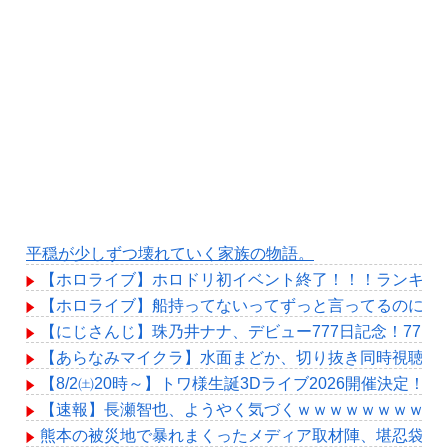
平穏が少しずつ壊れていく家族の物語。
【ホロライブ】ホロドリ初イベント終了！！！ランキン
【ホロライブ】船持ってないってずっと言ってるのに何
【にじさんじ】珠乃井ナナ、デビュー777日記念！77
【あらなみマイクラ】水面まどか、切り抜き同時視聴！
【8/2㈯20時～】トワ様生誕3Dライブ2026開催決定！
【速報】長瀬智也、ようやく気づくｗｗｗｗｗｗｗｗ
熊本の被災地で暴れまくったメディア取材陣、堪忍袋の