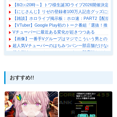
【8/2㈯20時～】トワ様生誕3Dライブ2026開催決定！
【にじさんじ】リゼの登録者100万人記念グッズに折
【雑談】ホロライブ掲示板：ホロ速：PART2【配信実
【VTuber】Google Play初のトーク番組「選抜！推
Vチューバーに最近ある変化が起きつつある
【画像】一番手Vグループはマジでこういう男とのコラ
超人気Vチューバーのはちみつパン一部店舗だけなのか
超人気Vチューバーのはちみつパン一部店舗だけなのか
【ホロライブ】アメちゃん救急のヘリをパクる→落下【ho
おすすめ!!
Powered by livedoor 相互RSS