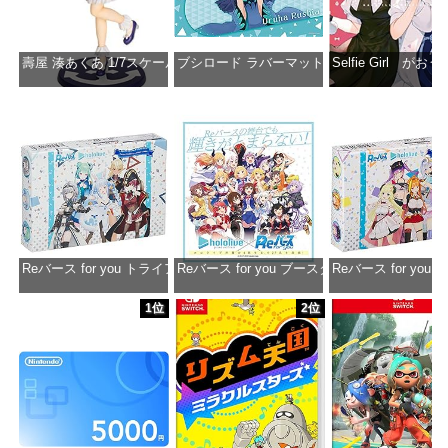
壽屋 湊あくあ 1/7スケール PVC製 塗装済み完成品フィギュア PP942
ブシロード ラバーマットコレクション Vol.851 ホロラ
Selfie Girl がお
価格：¥13,356
価格：¥2,530
価格：¥2
Reバース for you トライアルデッキ ホロライブプロダクション ver.ホ
Reバース for you ブースターパック ホロラ
Reバース for y
価格：¥1,650
価格：¥2,980
価格：¥1
1位
2位