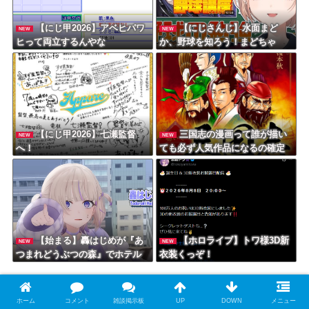
【にじ甲2026】アベヒパワ
【にじさんじ】水面まど
NEW
NEW
ヒって両立するんやな
か、野球を知ろう！まどちゃ
「投げる方が守備なの？！」
【にじ甲2026】七瀬監督
三国志の漫画って誰が描い
NEW
NEW
へ！
ても必ず人気作品になるの確定
してね？
【始まる】轟はじめが『あ
【ホロライブ】トワ様3D新
NEW
NEW
つまれどうぶつの森』でホテル
衣装くっぞ！
経営！？
【画像】【楽団V!VO】鈴木勝が挑む！RA
NEW
ホーム
コメント
雑談掲示板
UP
DOWN
メニュー
DWIMPS「スパークル」オンライン練習会「鈴