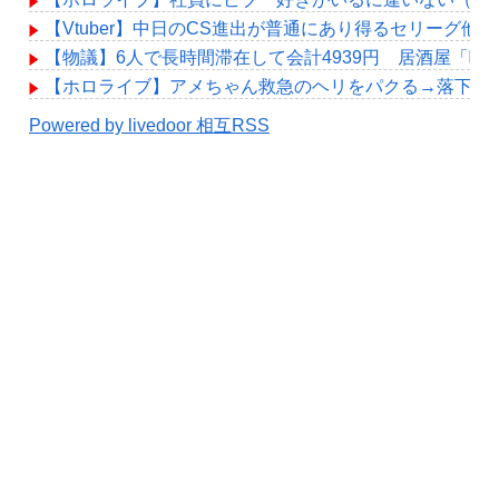
【Vtuber】中日のCS進出が普通にあり得るセリーグ他
【物議】6人で長時間滞在して会計4939円 居酒屋「
【ホロライブ】アメちゃん救急のヘリをパクる→落下【hol
Powered by livedoor 相互RSS