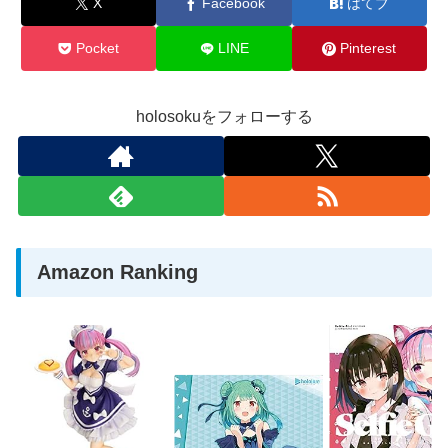
X
Facebook
はてブ
Pocket
LINE
Pinterest
holosokuをフォローする
Amazon Ranking