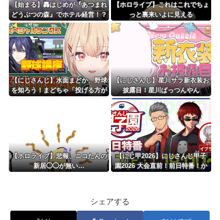
【始まる】轟はじめが『あつまれ
【ホロライブ】これはこれでちょ
どうぶつの森』でホテル経営！？
っと裏来いよに見える
【にじさんじ】水面まどか、野球
【にじさんじ】星川サラ新衣装お
を知ろう！まどちゃ「投げる方が
披露目！星川ぱっつんやん
守備なの？！」
【ホロライブ】悲報、ニコたんの
【にじ甲2026】にじさんじ甲子
新居◯◯が無い…
園2026 大会直前！前日特番！か
なり潰し合い起きそうなトナメに
なったな
シェアする