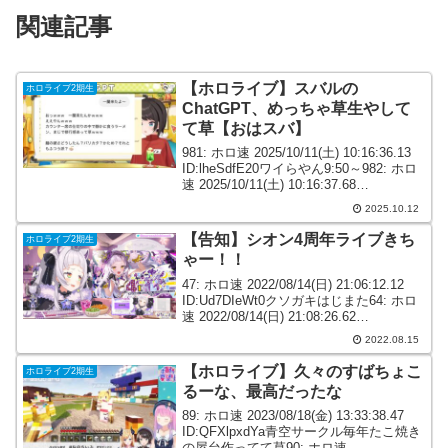
関連記事
【ホロライブ】スバルの
ホロライブ2期生
ChatGPT、めっちゃ草生やして
て草【おはスバ】
981: ホロ速 2025/10/11(土) 10:16:36.13
ID:lheSdfE20ワイらやん9:50～982: ホロ
速 2025/10/11(土) 10:16:37.68
ID:UVXqD2PN0めっちゃ草生やしてて草
2025.10.12
14:26...
【告知】シオン4周年ライブきち
ホロライブ2期生
ゃー！！
47: ホロ速 2022/08/14(日) 21:06:12.12
ID:Ud7DIeWt0クソガキはじまた64: ホロ
速 2022/08/14(日) 21:08:26.62
ID:CJWLYlVZ0クソガキ配信してくれる
2022.08.15
なんてありがてえあ...
【ホロライブ】久々のすばちょこ
ホロライブ2期生
るーな、最高だったな
89: ホロ速 2023/08/18(金) 13:33:38.47
ID:QFXlpxdYa青空サークル毎年たこ焼き
の屋台作ってて草90: ホロ速