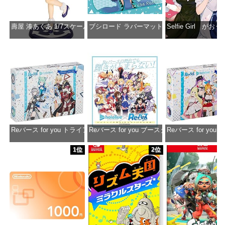
壽屋 湊あくあ 1/7スケール PVC製 塗装済み完成品フィギュア PP942
ブシロード ラバーマットコレクション Vol.851 ホロラ
Selfie Girl がお
価格：¥13,356
価格：¥2,530
価格：¥2
Reバース for you トライアルデッキ ホロライブプロダクション ver.ホ
Reバース for you ブースターパック ホロラ
Reバース for y
価格：¥1,650
価格：¥2,980
価格：¥1
1位
2位