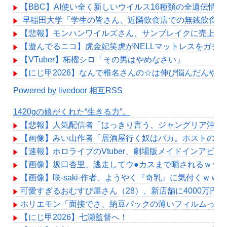
【BBC】AI使い全く新しいウイルス16種類の全遺伝情
早稲田大学「学生の皆さん、近隣飲食店での無銭飲食は
【悲報】モンハンワイルズさん、サンブレイクに売上を
【遊んでるニコ】虎金妃笑虎がNELLマットレスをガチ
【VTuber】柘榴シロ「その男はやめなさい」
【にじ甲2026】なんで椎名さんの☆は伸び悩んだんや？
Powered by livedoor 相互RSS
1420gの娘がくれた“生きる力”。
【悲報】人気配信者「はっきり言う、ジャングリア沖縄
【画像】みい山作者「居酒屋行く奴はバカ。ホストの初
【速報】ホロライブのVtuber、劇場版メイドインアビスの
【画像】坂口杏里、逃走してウ●カスまで晒されるｗｗ
【画像】咲-saki-作者、ようやく『奇乳』に気付くｗｗ
可愛すぎるおむすび屋さん（28）、新店舗に4000万
ホリエモン「面接でさ、納豆パックの薄いフィルムって
【にじ甲2026】七瀬監督へ！