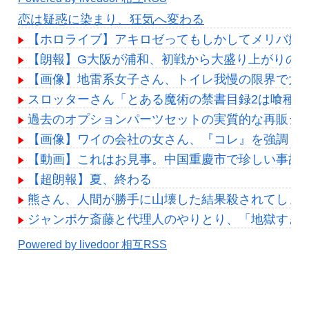
恋は疑惑に染まり、狂気へ変わる
【ホロライブ】アキロゼってもしかしてメリバ好
【朗報】G大阪が浦和、初戦から大盛り上がりの展
【画像】地雷系女子さん、トイレ我慢の限界で大ピン
スロッターさん「とある魔術の禁書目録2は喰種
過去のオプションパーツセットの実質的な再販シ
【画像】ワイの会社の女さん、『コレ』を強調し過ぎて完全
【動画】これはお見事。中国重慶市で珍しい事故
【超朗報】夏、終わる
熊さん、人間が勝手に山壊した結果殺されてしま
ジャンポケ斎藤と代理人のやりとり、「地獄すぎ
Powered by livedoor 相互RSS