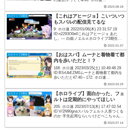
2023/08/18(金) 13:41:14.52
2023.08.19
ID:gIRe7FAb0>>89去年はな...
【これはアヒージョ】こいついつ
ホロライブ2期生
もスバルの配信見てるな
9: ホロ速 2022/01/06(木) 23:31:57.19
ID:n2293O0e0これはアヒージョ あた
し。— 白銀ノエル⚔ホロライブ3期生
(@shiroganenoel) January 6, 202229:56
2022.01.07
～18: ホロ速...
【おはスバ】ムーナと着物着て都
ホロライブ2期生
内を歩いただと！？
168: ホロ速 2023/03/25(土) 10:49:48.29
ID:BSrUbEZM0ムーナと着物着て都内を
歩いただと47:40～172: ホロ速
2023/03/25(土) 10:52:01.97
2023.03.25
ID:9np1L+OH0ムーナが...
【ホロライブ】面白かった、フェ
ホロライブ1期生
ルトは定期的にやってほしい
205: ホロ速 2023/07/13(木) 17:47:02.54
ID:V/2N90gnaスバルフェルト人形つくる
のか 手先起用ならいいけどぺこちゃんち
いかわの悲劇を思い出す368: ホロ速
2023.07.14
2023/07/13(木) 19:00:51...