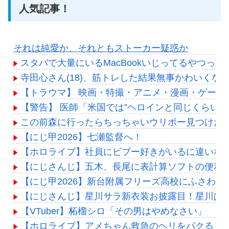
人気記事！
それは純愛か、それともストーカー疑惑か
スタバで大量にいるMacBookいじってるやつっ
寺田心さん(18)、筋トレした結果無事かわいくな
【トラウマ】 映画・特撮・アニメ・漫画・ゲー
【警告】 医師「米国では”ヘロインと同じくらい
この前森に行ったらちっちゃいウリボー見つけた
【にじ甲2026】七瀬監督へ！
【ホロライブ】社員にビブー好きがいるに違いな
【にじさんじ】五木、長尾に表計算ソフトの便利
【にじ甲2026】新台附属フリーズ高校にふさわ
【にじさんじ】星川サラ新衣装お披露目！星川ぱ
【VTuber】柘榴シロ「その男はやめなさい」
【ホロライブ】アメちゃん救急のヘリをパクる→落下【