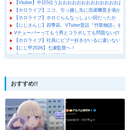
【Vtuber】中日5位うおおおおおおおおおおおおおおお
【ホロライブ】ニコ、引っ越し先に洗濯機置き場がない
【ホロライブ】ホロぐらんなっしょい回だったか
【にじさんじ】四季凪、VTuber昔話『竹取物語』を
Vチューバーってもう男とコラボしても問題ないのでは
【ホロライブ】社員にビブー好きがいるに違いない（確
【にじ甲2026】七瀬監督へ！
【にじ甲2026】七瀬監督へ！
【ホロライブ】アメちゃん救急のヘリをパクる→落下【ho
おすすめ!!
Powered by livedoor 相互RSS