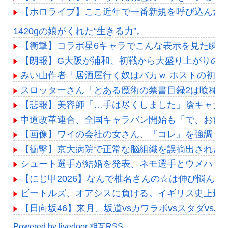
【ホロライブ】ここ近年で一番新規を呼び込んだ
Powered by livedoor 相互RSS
1420gの娘がくれた“生きる力”。
【衝撃】コラボ星6キャラでこんな表示を見た瞬間
【朗報】G大阪が浦和、初戦から大盛り上がりの展
みい山作者「居酒屋行く奴はバカｗ ホストの初回
スロッターさん「とある魔術の禁書目録2は喰種
【悲報】美容師「…手は尽くしました」陰キャ女さ
中道改革連合、全国キャラバン開始も「で、お前
【画像】ワイの会社の女さん、『コレ』を強調し過ぎて完全
【衝撃】京大病院で正常な脳組織を誤摘出された5
シュート選手が結婚を発表、ネモ選手とウメハラ
【にじ甲2026】なんで椎名さんの☆は伸び悩んだ
ビートルズ、オアシスに負ける。イギリス史上最も売
【日向坂46】来月、坂道vsカワラボvsスタダvs
Powered by livedoor 相互RSS