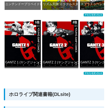
ニンテンドープリペイド番号 1000円|オンラインコード版
リズム天国 ミラクルスターズ -Switch
スプラトゥーン レイダ
価格：¥1,000
価格：¥5,645
価格：¥6
1位
2位
GANTZ 1 (ヤングジャンプコミックスDIGITAL)
GANTZ 2 (ヤングジャンプコミックスDIGITAL
GANTZ 3 (ヤング
価格：¥100
価格：¥100
価格：
ホロライブ関連書籍(DLsite)