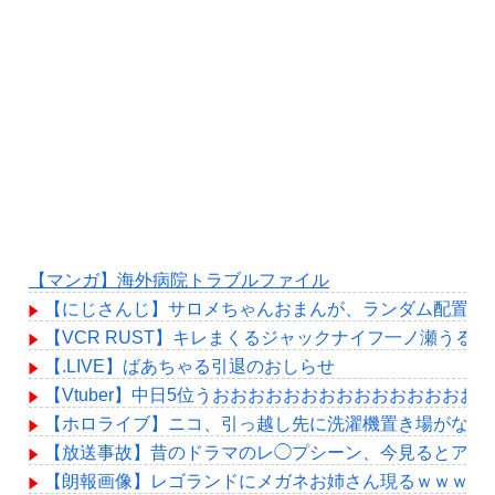
【マンガ】海外病院トラブルファイル
【にじさんじ】サロメちゃんおまんが、ランダム配置の
【VCR RUST】キレまくるジャックナイフ一ノ瀬うる
【.LIVE】ばあちゃる引退のおしらせ
【Vtuber】中日5位うおおおおおおおおおおおおおおおお
【ホロライブ】ニコ、引っ越し先に洗濯機置き場がない
【放送事故】昔のドラマのレ◯プシーン、今見るとアウ
【朗報画像】レゴランドにメガネお姉さん現るｗｗｗｗ 【Pic