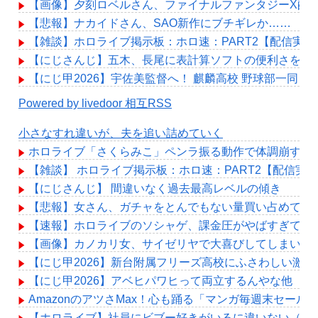
【画像】夕刻ロベルさん、ファイナルファンタジーX配
【悲報】ナカイドさん、SAO新作にブチギレか……
【雑談】ホロライブ掲示板：ホロ速：PART2【配信実況
【にじさんじ】五木、長尾に表計算ソフトの便利さを理
【にじ甲2026】宇佐美監督へ！ 麒麟高校 野球部一同より
Powered by livedoor 相互RSS
小さなすれ違いが、夫を追い詰めていく
ホロライブ「さくらみこ」ペンラ振る動作で体調崩す？
【雑談】 ホロライブ掲示板：ホロ速：PART2【配信実
【にじさんじ】 間違いなく過去最高レベルの傾き
【悲報】女さん、ガチャをとんでもない量買い占めて炎
【速報】ホロライブのソシャゲ、課金圧がやばすぎて不評に
【画像】カノカリ女、サイゼリヤで大喜びしてしまい炎
【にじ甲2026】新台附属フリーズ高校にふさわしい激
【にじ甲2026】アベヒパワヒって両立するんやな他
AmazonのアツさMax！心も踊る「マンガ毎週末セール
【ホロライブ】社員にビブー好きがいるに違いない（確