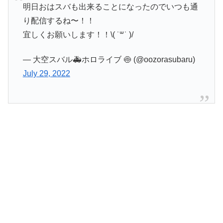
明日おはスバも出来ることになったのでいつも通
り配信するね〜！！
宜しくお願いします！！\( ˙꒳​˙ )/
— 大空スバル🚑ホロライブ 🍥 (@oozorasubaru)
July 29, 2022