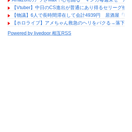
【Vtuber】中日のCS進出が普通にあり得るセリーグ他
【物議】6人で長時間滞在して会計4939円 居酒屋「
【ホロライブ】アメちゃん救急のヘリをパクる→落下【hol
Powered by livedoor 相互RSS