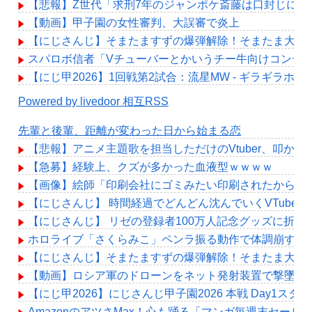
【悲報】Z世代「求刑7年のジャンポケ斎藤は口封じに被
【動画】甲子園の女性審判、大誤審で炎上
【にじさんじ】そまたますずの爆弾解除！そまたま大げ
スパロボ信者「Vチューバーとかいうチー牛向けコンテ
【にじ甲2026】1回戦第2試合：流星MW - ギラギラホ
Powered by livedoor 相互RSS
先輩と後輩、距離が変わった日から始まる恋
【悲報】アニメ主題歌を担当しただけのVtuber、叩か
【急募】経験上、クズが多かった血液型ｗｗｗｗ
【画像】絵師「印刷会社にゴミみたい印刷されたから晒
【にじさんじ】 時間経過でどんどん沈んでいくVTuber
【にじさんじ】 リゼの登録者100万人記念グッズに折
ホロライブ「さくらみこ」ペンラ振る動作で体調崩す？
【にじさんじ】そまたますずの爆弾解除！そまたま大げ
【動画】ロシア軍のドローンをネット発射装置で撃墜す
【にじ甲2026】にじさんじ甲子園2026 本戦 Day1ス
AmazonのアツさMax！心も踊る「マンガ毎週末セール