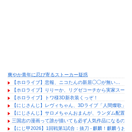
爽やか青年に忍び寄るストーカー疑惑
【ホロライブ】悲報、ニコたんの新居◯◯が無い…
【ホロライブ】りりーか、リグゼコーチから実家スーパ
【ホロライブ】トワ様3D新衣装くっぞ！
【にじさんじ】レヴィちゃん、3Dライブ「人間燦歌」開催決
【にじさんじ】サロメちゃんおまんが、ランダム配置の
三国志の漫画って誰が描いても必ず人気作品になるの確
【にじ甲2026】1回戦第1試合：抜刀 - 麒麟！麒麟うお