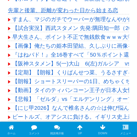
Powered by livedoor 相互RSS
先輩と後輩、距離が変わった日から始まる恋
すまん、マジのガチでウーバーが無理なんやが他
【試合実況】西武スタメン 先発:隅田知一郎（2026.
早大生さん、ポイント不正で無銭飲食ｗｗｗ大学
【画像】俺たちの姫本田望結、久しぶりに画像を投稿した
『はねバド！』全16巻すべて「50％ポイント還元
【阪神スタメン】5(一)大山 6(左)ガルシア vs中日 2
【定期】【朗報】くりぱんせつ菜、うるさすぎる【
【朗報】ショートスリーパーの1日、めちゃくちゃ
【動画】タイのティパンコーン王子が日本人女性
【悲報】「ゼルダ」vs「エルデンリング」オープン
【にじ甲2026】なんで椎名さんの☆は伸び悩んだ
ビートルズ、オアシスに負ける。イギリス史上最も売
Powered by livedoor 相互RSS
ホーム
コメント
雑談掲示板
UP
DOWN
メニュー