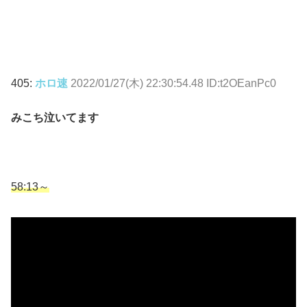
405:
ホロ速
2022/01/27(木) 22:30:54.48 ID:t2OEanPc0
みこち泣いてます
58:13～