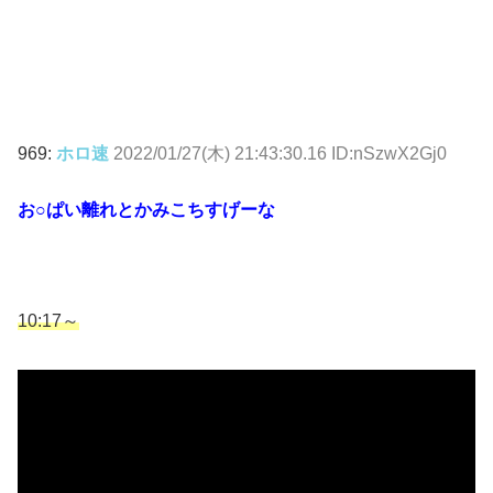
969:
ホロ速
2022/01/27(木) 21:43:30.16 ID:nSzwX2Gj0
お○ぱい離れとかみこちすげーな
10:17～