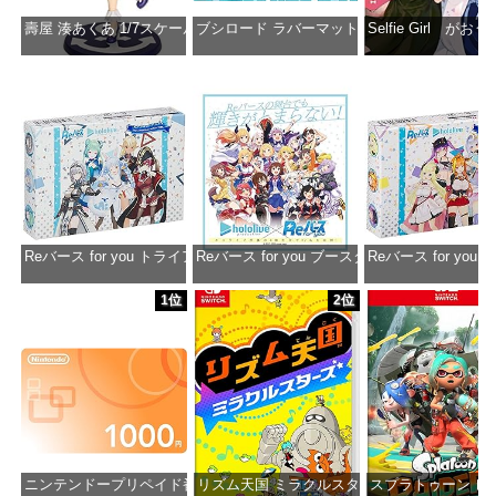
壽屋 湊あくあ 1/7スケール PVC製 塗装済み完成品フィギュア PP942
ブシロード ラバーマットコレクション Vol.851 ホロラ
Selfie Girl がお
価格：¥13,356
価格：¥2,530
価格：¥2
Reバース for you トライアルデッキ ホロライブプロダクション ver.ホ
Reバース for you ブースターパック ホロラ
Reバース for y
価格：¥1,650
価格：¥2,980
価格：¥1
1位
2位
ニンテンドープリペイド番号 1000円|オンラインコード版
リズム天国 ミラクルスターズ -Switch
スプラトゥーン レイダ