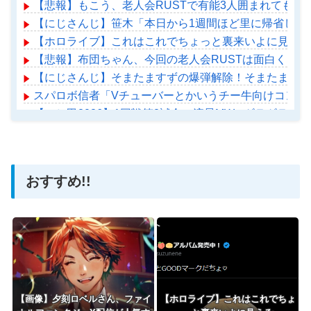
【悲報】もこう、老人会RUSTで有能3人囲まれても腫
【にじさんじ】笹木「本日から1週間ほど里に帰省して
【ホロライブ】これはこれでちょっと裏来いよに見える
【悲報】布団ちゃん、今回の老人会RUSTは面白くなら
【にじさんじ】そまたますずの爆弾解除！そまたま大げ
スパロボ信者「Vチューバーとかいうチー牛向けコンテ
【にじ甲2026】1回戦第2試合：流星MW - ギラギラ
【ホロライブ】アメちゃん救急のヘリをパクる→落下【ho
おすすめ!!
Powered by livedoor 相互RSS
【画像】夕刻ロベルさん、ファイ
【ホロライブ】これはこれでちょ