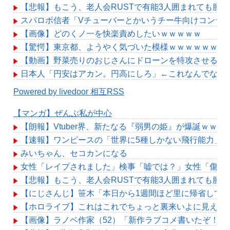
【悲報】もこう、老人会RUSTで有能3人囲まれても腫
スパロボ信者「Vチューバーとかいうチー牛向けコンテ
【画像】どのくノ一を快楽責めしたいｗｗｗｗｗ
【驚愕】東京都、ようやく気づいた模様ｗｗｗｗｗｗｗ
【動画】野菜売りのおじさんにドローンを特攻させるお
日本人「円安はアカン。円高にしろ」←これなんでなん
Powered by livedoor 相互RSS
【マンガ】ぜんぶ私が中心
【朗報】Vtuber界、新たなる『弱男の姫』が爆誕ｗｗ
【速報】ワンピースの「世界に5種しかない飛行能力」
みいちゃん、セコカンになる
女性「レイプされました」検事「嘘では？」女性「傷つ
【悲報】もこう、老人会RUSTで有能3人囲まれても腫
【にじさんじ】笹木「本日から1週間ほど里に帰省して
【ホロライブ】これはこれでちょっと裏来いよに見える
【画像】ラノベ作家（52）「新作ラブコメ書いたぞ！