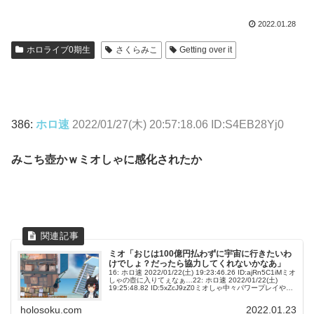
2022.01.28
ホロライブ0期生
さくらみこ
Getting over it
386:
ホロ速
2022/01/27(木) 20:57:18.06 ID:S4EB28Yj0
みこち壺かｗミオしゃに感化されたか
ミオ「おじは100億円払わずに宇宙に行きたいわ
けでしょ？だったら協力してくれないかなあ」
16: ホロ速 2022/01/22(土) 19:23:46.26 ID:ajRn5C1iMミオ
しゃの壺に入りてぇなぁ…22: ホロ速 2022/01/22(土)
19:25:48.82 ID:5xZcJ9zZ0ミオしゃ中々パワープレイや
な...
holosoku.com
2022.01.23