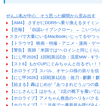
ぜんぶ私が中心、そう思った瞬間から歪み出す
【AM4】 さすがにDDR5へ乗り換えるタイミン
【悲報】 『自認レイブンクロー』 ← こいつらの
スタバで大量にいるMacBookいじってるやつっ
【トラウマ】 映画・特撮・アニメ・漫画・ゲー
【警告】 医師「米国では”ヘロインと同じくらい
【にじ甲2026】1回戦第2試合：流星MW - ギ
【スト6】もかCUPにぐみちゃんと出るぞい！！#せつぐ
【ホロライブ】スバル、オヤシロ様の祟りを信じ
【にじ甲2026】1回戦第1試合：抜刀 - 麒麟！
【始まる】轟はじめが『あつまれどうぶつの森』
【にじさんじ】はかちぇ「2足の靴下を履いては洗
【ホロライブ】アメちゃん救急のヘリをパクる→落下【
【ホロライブ】ここ近年で一番新規を呼び込んだ