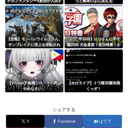
ナルファンタジーX配信が人気す
っと裏来いよに見える
ぎるｗｗｗｗｗｗｗｗｗｗ
【悲報】モンハンワイルズさん、
【にじ甲2026】にじさんじ甲子
サンブレイクに売上を逆転され
園2026 大会直前！前日特番！か
る……
なり潰し合い起きそうなトナメに
なったな
【VTuber】柘榴シロ「その男は
【ホロライブ】トワ様3D新衣装
やめなさい」
くっぞ！
シェアする
X
Facebook
はてブ