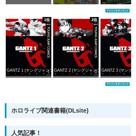
価格：¥1,000
価格：¥5,645
価格：¥6
1位
2位
GANTZ 1 (ヤングジャンプコミックスDIGITAL)
GANTZ 2 (ヤングジャンプコミックスDIGITAL
GANTZ 3 (ヤング
価格：¥100
価格：¥100
価格：
ホロライブ関連書籍(DLsite)
人気記事！