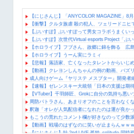
【にじさんじ】「ANYCOLOR MAGAZIN
【衝撃】クルタ族虐 殺の犯人、ツェリードニヒ
【ぶいすぽ】ぶいすぽって男女コラボうまくい
【ぶいすぽ】次世代Virtual esports Proje
【ホロライブ】フブさん、故郷に錦を飾る 広
【ホロライブ】うーん実にラミィ
【悲報】落語家、亡くなったタレントからいじ
【動画】クレヨンしんちゃんの例の動画、バズ
成人向けゲーム『ヤリステ メスブター』開発者
【速報】ゼレンスキー大統領「日本の支援は期待
【VTuber】千羽師匠、Grokに自分の気持
周防パトラさん、あまりオフのことを言わなく
釈迦「オレが人気配信者になれたのは運が良か
もこうの荒れたコメント欄が好きなのって少数
【動画】戦場のはずなのに笑いが止まらんｗｗｗ
【にじさんじ】叶 2nd LIVE 孤独 -solitu