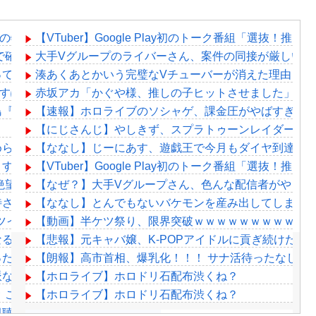
E」8月の特集では、「今宵、××と夢を見る。」を深掘り。 十
【VTuber】Google Play初のトーク番組「選抜！
で確定！クロロの演劇のせいで2人も無駄死ににwwww
大手Vグループのライバーさん、案件の同接が厳しい…
ってるよな
湊あくあとかいう完璧なVチューバーが消えた理由
ct「ぶいすぽっ！」、ARG企画を実施！
赤坂アカ「かぐや様、推しの子ヒットさせました」←
島『みろくの里』がコラボで『フブキングダムの里』に
【速報】ホロライブのソシャゲ、課金圧がやばすぎて不評
【にじさんじ】やしきず、スプラトゥーンレイダース
められた過去を告白する…
【ななし】じーにあす、遊戯王で今月もダイヤ到達！
リすぎてネットミームと化すｗｗｗｗ
【VTuber】Google Play初のトーク番組「選抜！推
絶望、銀行がsteamからの入金を拒否→金が入ってなくても売
【なぜ？】大手Vグループさん、色んな配信者がやって
されたほどの成果がない」WWWWWWWWWWW
【ななし】とんでもないバケモンを産み出してしまっ
ち悪いツイート聞くやつやってるのかなって思ったら相手鴨神やんけ
【動画】半ケツ祭り、限界突破ｗｗｗｗｗｗｗｗｗｗ
なる？
【悲報】元キャバ嬢、K-POPアイドルに貢ぎ続けた結
っただけ」
【朗報】高市首相、爆乳化！！！ サナ活待ったなし！
派なのか？
【ホロライブ】ホロドリ石配布渋くね？
 これ絶対コラだろｗｗｗｗ
【ホロライブ】ホロドリ石配布渋くね？
de-同時視聴！りりむ感極まって泣いちゃってるやんけ