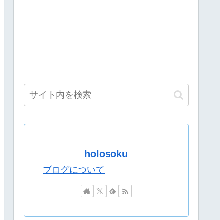
河ののは、夜牛詩乃、蝸堂みかる、猫屋敷美紅がカバーアートに登場
推しナイン発表会」発表へ！8名が推しキャラクターの魅力を語り合う【8/
…
この人がなぜか過小評価されてる理由
になるwwwwwwwwww
本編そっちのけで極悪ミニゲームを極めようとする
『先生もう笑うしかなくなっとりますやん』『とんでもないバ
しナイン発表会」発表へ！8名が推しキャラクターの魅力を語り合う【8/6
上金額分の納税義務あり
るお隣の新作ソシャゲを頑なにやらない……
たようやね…
holosoku
ｗｗｗ
果……
ブログについて