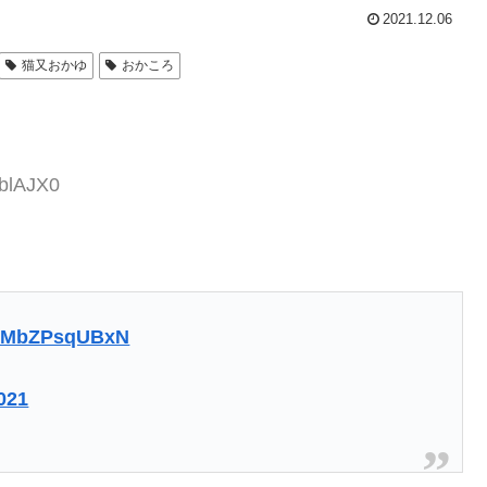
2021.12.06
猫又おかゆ
おかころ
LblAJX0
om/MbZPsqUBxN
021