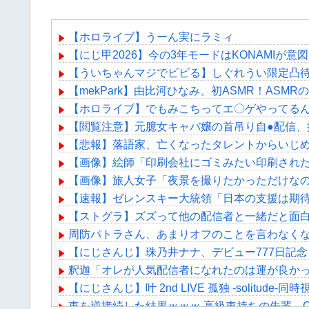
【ホロライブ】うーん実にラミィ
【にじ甲2026】今の3年モードはKONAMIが
【ういちゃんマジでビビる】しぐれうい限定凸
【mekPark】由比河ひなみ、初ASMR！ASM
【ホロライブ】でもみこちってエ〇ゲやってる
【閲覧注意】元臆女キャバ嬢の首吊り自●配信、
【悲報】落語家、亡くなったタレントからいじ
【画像】絵師「印刷会社にゴミみたい印刷され
【画像】旅人女子「夜景を撮りたかっただけなの
【速報】ゼレンスキー大統領「日本の支援は期待
【ストグラ】ズズって他の配信者と一緒だと面
周防パトラさん、あまりオフのことを言わなく
【にじさんじ】珠乃井ナナ、デビュー777日記
釈迦「オレが人気配信者になれたのは運が良か
【にじさんじ】叶 2nd LIVE 孤独 -solitu
車を逆接続した結果ｗｗｗ 高級車持ちの先輩、