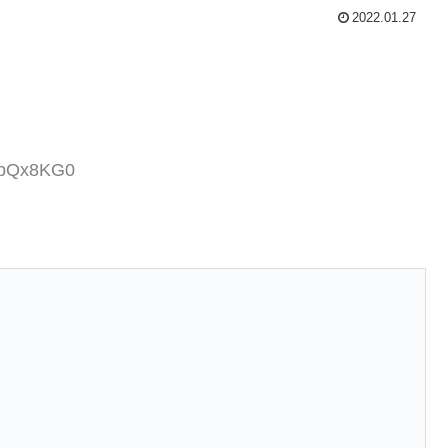
2022.01.27
HqbQx8KG0