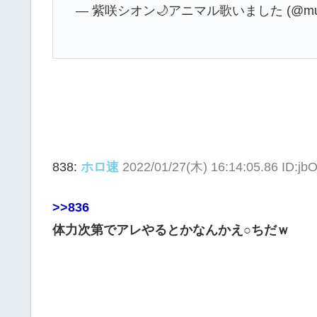
— 紫咲シオン🌙アニマル歌いました (@muras
838:
ホロ速
2022/01/27(木) 16:14:05.86 ID:j
>>836
体力次第でアレやるとかなんかえ○ちだｗ