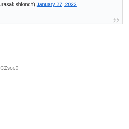
akishionch)
January 27, 2022
bOCZsoe0