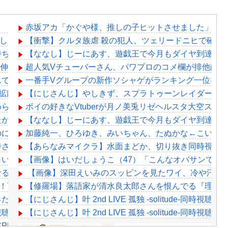
赤坂アカ「かぐや様、推しの子ヒットさせました」←
意図したバランスなのか気になる
【衝撃】クルタ族虐 殺の犯人、ツェリードニヒで確定！
待ち（始まるまでわからない
【ななし】じーにあす、遊戯王で今月もダイヤ到達！
Rの伸び代あるよ
超人気Vチューバーさん、パワプロのコメ欄が排他的す
んでしょ（エ〇ゲ誤起動事件）「フワモコはやってそう、みこ
一番手Vグループの新作ソシャゲがランキング一位にな
拡散されまくって終わるｗｗｗｗｗｗｗ
【にじさんじ】やしきず、スプラトゥーンレイダース
められた過去を告白する…
ボイの好きなVtuberが月ノ美兎リゼヘルスタ大空ス
たから晒すわ」→お前がクレーマーだと大炎上
【ななし】じーにあす、遊戯王で今月もダイヤ到達！
に、故郷の村が燃やされたみたいになった」←26万ｲｲﾈｗｗｗ
加藤純一、ひろゆき、みいちゃん、たぬかな←こいつ
されたほどの成果がない」WWWWWWWWWWW
【あらなみマイクラ】水面まどか、切り抜き同時視聴
白いんだよな
【画像】はいだしょうこ（47）「こんなオバサンでい
なる？
【画像】深田えいみのスッピンを見たワイ、冷や汗が出る･
念！77曲耐久歌枠！休憩用画像に困らないにも程がある
【修羅場】落語家が清水良太郎さんを恨んでる『理由
っただけ」
【にじさんじ】叶 2nd LIVE 孤独 -solitude-
de-同時視聴！りりむ感極まって泣いちゃってるやんけ
【にじさんじ】叶 2nd LIVE 孤独 -solitude-
CPUぶっ壊れｗｗｗ