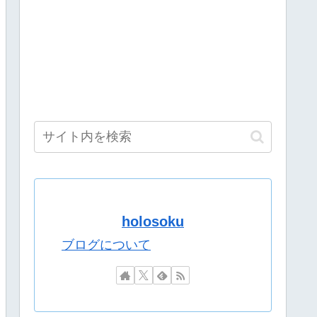
この人がなぜか過小評価されてる理由
クロロの演劇のせいで2人も無駄死ににwwww
『先生もう笑うしかなくなっとりますやん』『とんでもないバ
ぎる？
ちは・・忙しくて無理だろう」
ったと聞いて「世間でそんなに人気があったのか」と僕は驚い
本編そっちのけで極悪ミニゲームを極めようとする
バルなんだけどどんなイメージ？
『先生もう笑うしかなくなっとりますやん』『とんでもないバ
ｗ
らが溺れてたら誰を助ける？
！マネージャーがこれ同時視聴しましょう！ってやってんの草
holosoku
いの…？」
･･･････！
ブログについて
』、ガチでヤバイ・・・・・
同時視聴！りりむ感極まって泣いちゃってるやんけ
同時視聴！りりむ感極まって泣いちゃってるやんけ