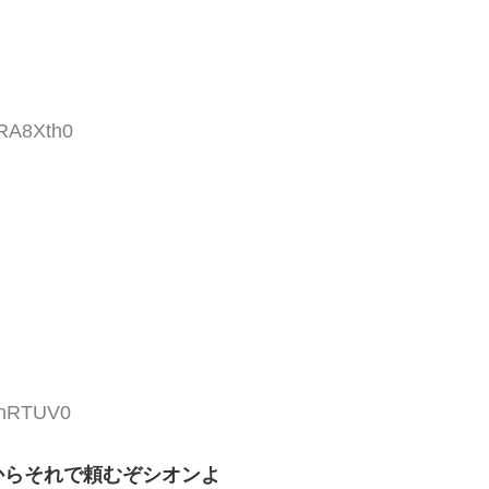
pRA8Xth0
ixhRTUV0
からそれで頼むぞシオンよ