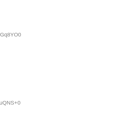
xDGq8YO0
fvuQNS+0