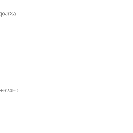
4qoJrXa
S+624F0