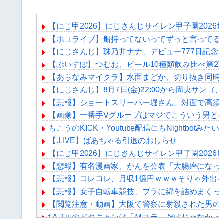
【にじ甲2026】にじさんじサイレン甲子園20
【ホロライブ】船持ってないってずっと言って
【にじさんじ】珠乃井ナナ、デビュー777日記
【ぶいすぽ】つむお、ビール10種類飲み比べ第
【あらなみマイクラ】水面まどか、切り抜き同
【にじさんじ】8月7日(金)22:00から周央サン
【悲報】ショートスリーパー堀さん、対面で高
【画像】一番手Vグループはマジでこういう男
もこうのKICK・Youtube配信にもNightb
【.LIVE】ばあちゃる引退のおしらせ
【にじ甲2026】にじさんじサイレン甲子園20
【悲報】有名漫画家、がんを公表「大腸癌になっ
【悲報】コレコレ、月収1億円ｗｗｗそりゃ外出
【悲報】女子自転車競技、ブラに綿を詰めまく
【閲覧注意・動画】大阪で警察に射殺された男
t.A.T.u.のドタキャンは「Ｍステ」だけじゃなか