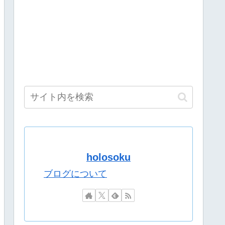
ねねねねね超開花！」！アイドル魂を完全網羅
」にどハマり「今では毎晩1時間くらい見ながら入眠していま
ｗｗｗｗｗｗｗ
んの草
海エリアは皇女が絶対行けないレベルで草
数が初の100万部割れ
しまう……にじさんじは上がってるのに何故？
たら、俺が『みいちゃんと山田さん』のアニメ監督やります」
言の謎が解けるww..
稼げると思っているのか？
holosoku
…
ブログについて
ラエティ” 番組 ◤選抜！推しナイン発表会◢
理解”らせる！クソみたいなファイル名やめろ
理解”らせる！クソみたいなファイル名やめろ