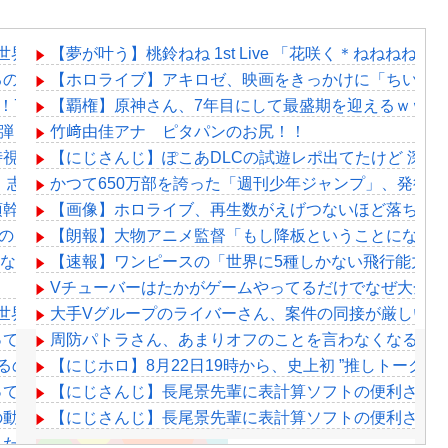
26世界大会！妖怪ってやっぱ変だわ
【夢が叶う】桃鈴ねね 1st Live 「花咲く＊ねねね
るのに何故かみんな船上にいるよね
【ホロライブ】アキロゼ、映画をきっかけに「ちいかわ
念！77曲耐久歌枠！休憩用画像に困らないにも程がある
【覇権】原神さん、7年目にして最盛期を迎えるｗｗｗ
2弾！「最近は焼肉屋で最初にビールを頼むくらい好き」
竹﨑由佳アナ ピタパンのお尻！！
時視聴！マネージャーがこれ同時視聴しましょう！ってやって
【にじさんじ】ぽこあDLCの試遊レポ出てたけど 深
ゴ、志摩スペイン村サマーフィエスタ2026のPR配信！
かつて650万部を誇った「週刊少年ジャンプ」、発行部
須幹弥にブチギレるｗｗｗｗ
【画像】ホロライブ、再生数がえげつないほど落ちて
とのコラボも解禁したほうがいいよ
【朗報】大物アニメ監督「もし降板ということになっ
otみたいなコメント制御ツール入れてほしいな…
【速報】ワンピースの「世界に5種しかない飛行能力」発
Vチューバーはたかがゲームやってるだけでなぜ大金を
26世界大会！妖怪ってやっぱ変だわ
大手Vグループのライバーさん、案件の同接が厳しい…
てしまいました。肝臓に転移も見られてステージ4です」
周防パトラさん、あまりオフのことを言わなくなる？
るのにボディガードつけるわ…
【にじホロ】8月22日19時から、史上初 ”推しトークバ
って空気抵抗を減らすチート技が発覚ｗｗｗ
【にじさんじ】長尾景先輩に表計算ソフトの便利さを“
の動画、エグい 撃たれてから叫びながら苦しみもがいて死ぬ
【にじさんじ】長尾景先輩に表計算ソフトの便利さを“
った！