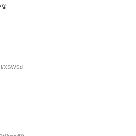
いな
AJH/XSWSd
Nw3Wgwa50