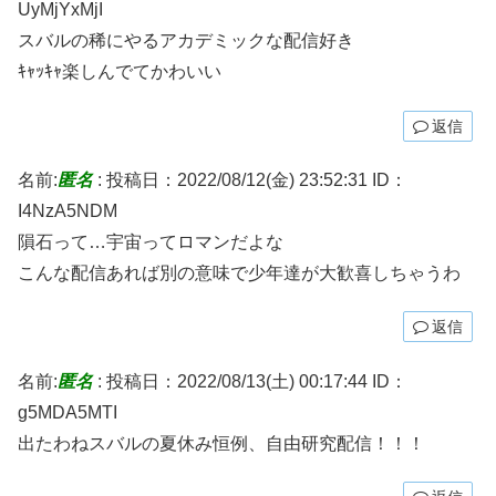
UyMjYxMjI
スバルの稀にやるアカデミックな配信好き
ｷｬｯｷｬ楽しんでてかわいい
返信
名前:
匿名
:
投稿日：2022/08/12(金) 23:52:31
ID：
I4NzA5NDM
隕石って…宇宙ってロマンだよな
こんな配信あれば別の意味で少年達が大歓喜しちゃうわ
返信
名前:
匿名
:
投稿日：2022/08/13(土) 00:17:44
ID：
g5MDA5MTI
出たわねスバルの夏休み恒例、自由研究配信！！！