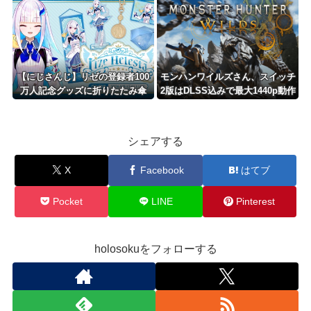
【にじさんじ】リゼの登録者100
モンハンワイルズさん、スイッチ
万人記念グッズに折りたたみ傘
2版はDLSS込みで最大1440p動作
『傘で草』『晴れてても雨降りそ
か
う』
シェアする
X
Facebook
はてブ
Pocket
LINE
Pinterest
holosokuをフォローする