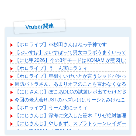
Vtuber関連
【ホロライブ】※杉田さんはねっ子神です
【ぶいすぽ】ぶいすぽって男女コラボうまくいってるよ
【にじ甲2026】今の3年モードはKONAMIが意図した
【ホロライブ】うーん実にラミィ
【ホロライブ】星街すいせいとか言うシャドバやってる
周防パトラさん、あまりオフのことを言わなくなる？
【にじさんじ】ぽこあDLCの試遊レポ出てたけど 深
今回の老人会RUSTのハズレははりーシとみけねこだ
【ホロライブ】うーん実にラミィ
【にじさんじ】深海に突入した笹木「リゼ絶対無理だわ
【にじさんじ】やしきず、スプラトゥーンレイダース本
【にじ甲2026】本日22:00から、にじさんじサイレン甲