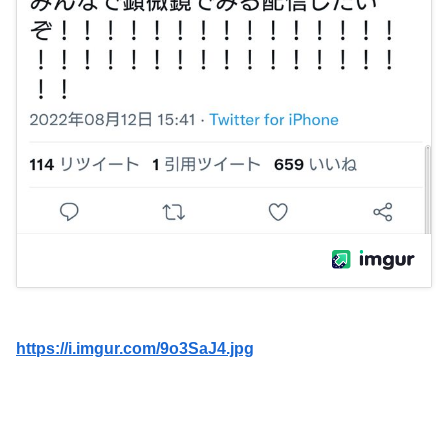
https://i.imgur.com/9o3SaJ4.jpg