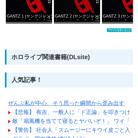
GANTZ 1 (ヤングジャンプコミックスDIGITAL)
GANTZ 2 (ヤングジャンプコミックスDIGITAL
GANTZ 3 (ヤング
価格：¥100
価格：¥100
価格：
ホロライブ関連書籍(DLsite)
人気記事！
ぜんぶ私が中心、そう思った瞬間から歪み出す
【悲報】 有吉、一般人に「ド正論」を叩きつけて
敵「扇風機を当てて寝るとヤバいぞ！」 ワイ「大
【警告】 社会人「スムージーにキウイ皮ごと入れ