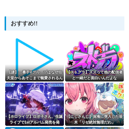
【ホロライブ】アメちゃん救急のヘリをパクる→落下【ho
おすすめ!!
Powered by livedoor 相互RSS
【謎】一番手Vグループはなぜ任
【ストグラ】ズズって他の配信者
天堂からあそこまで寵愛されるん
と一緒だと面白いんだよな
だ？
【ホロライブ】ロボ子さん、生誕
【にじさんじ】深海に突入した笹
ライブで1stアルバム発売を発
木「リゼ絶対無理だわ」
表！！！