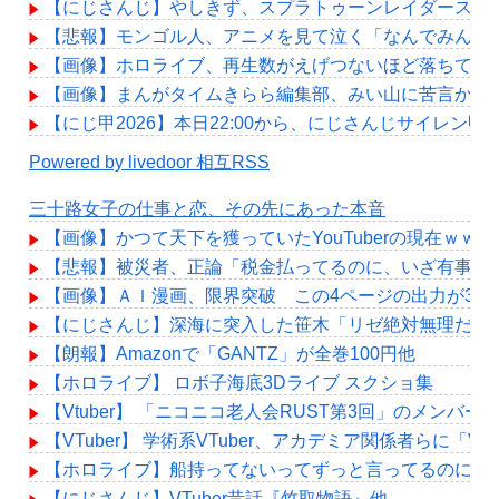
【にじさんじ】やしきず、スプラトゥーンレイダース本
【悲報】モンゴル人、アニメを見て泣く「なんでみんな
【画像】ホロライブ、再生数がえげつないほど落ちてし
【画像】まんがタイムきらら編集部、みい山に苦言か？
【にじ甲2026】本日22:00から、にじさんじサイレン甲子
Powered by livedoor 相互RSS
三十路女子の仕事と恋、その先にあった本音
【画像】かつて天下を獲っていたYouTuberの現在ｗｗｗ
【悲報】被災者、正論「税金払ってるのに、いざ有事に
【画像】ＡＩ漫画、限界突破 この4ページの出力が3分
【にじさんじ】深海に突入した笹木「リゼ絶対無理だわ
【朗報】Amazonで「GANTZ」が全巻100円他
【ホロライブ】 ロボ子海底3Dライブ スクショ集
【Vtuber】 「ニコニコ老人会RUST第3回」のメンバー
【VTuber】 学術系VTuber、アカデミア関係者
【ホロライブ】船持ってないってずっと言ってるのに何
【にじさんじ】VTuber昔話『竹取物語』他