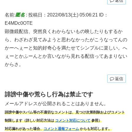
返信
名前:
匿名
:
投稿日：2022/08/13(土) 05:06:21
ID：
E4MDc0OTE
顕微鏡配信、突然良くわからないもの映したりもするか
ら、わざわざ見てみようと思わなかったがこうなってんの
かーへぇーと知的好奇心を満たせてシンプルに楽しい。へ
ぇーとかふーんとか言いながら見れる配信ってあまりない
からさ。
返信
誹謗中傷や荒らし行為は禁止です
メールアドレスが公開されることはありません。
誹謗中傷やスパム
等の不適切なコメントは、見つけ次第削除およびコメント
制限します（詳しい対応方法は
コメント対応について
参照）
対応漏れがあった場合、
コメント通報フォーム
からも対応します。