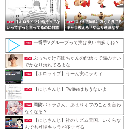
見どころ満載のショート動画を
今すぐチェック！
【ホロライブ】船持ってな
スト6で簡単に強くて勝てる
NEW
NEW
いってずっと言ってるのに何故
キャラ教えろ「やはり硬派なザ
かみんな船上にいるよね
ンギエフさん」
一番手Vグループって実は良い曲多くね？
NEW
ぶっちゃけ布団ちゃんの配信って猫のせい
NEW
でかなり潰れてるよな
【ホロライブ】うーん実にラミィ
NEW
【にじさんじ】Twitterはもうないよ
NEW
周防パトラさん、あまりオフのことを言わ
NEW
なくなる？
【にじさんじ】社のリズム天国、いくらな
NEW
んでも登場キャラが多すぎる