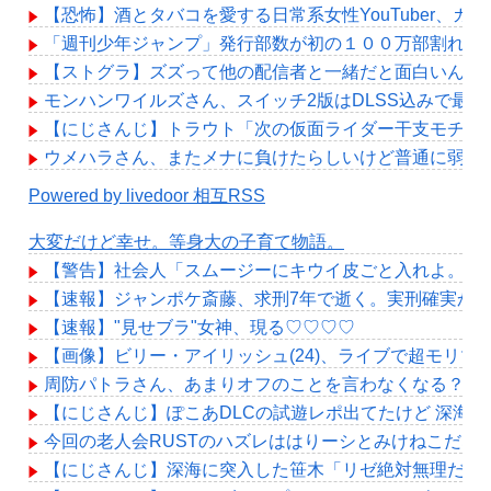
【恐怖】酒とタバコを愛する日常系女性YouTuber、ガ
「週刊少年ジャンプ」発行部数が初の１００万部割れ 
【ストグラ】ズズって他の配信者と一緒だと面白いんだ
モンハンワイルズさん、スイッチ2版はDLSS込みで最大1
【にじさんじ】トラウト「次の仮面ライダー干支モチーフ
ウメハラさん、またメナに負けたらしいけど普通に弱め
Powered by livedoor 相互RSS
大変だけど幸せ。等身大の子育て物語。
【警告】社会人「スムージーにキウイ皮ごと入れよ。こ
【速報】ジャンポケ斎藤、求刑7年で逝く。実刑確実か
【速報】"見せブラ"女神、現る♡♡♡♡
【画像】ビリー・アイリッシュ(24)、ライブで超モリ
周防パトラさん、あまりオフのことを言わなくなる？
【にじさんじ】ぽこあDLCの試遊レポ出てたけど 深海
今回の老人会RUSTのハズレははりーシとみけねこだな
【にじさんじ】深海に突入した笹木「リゼ絶対無理だわ