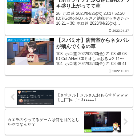
キ盛り上がってて草
26: ホロ速 2023/04/26(水) 23:17:52.20
ID:7lGdXoIN0ふるさと納税デッキきたか
16:21～30: ホロ速 2023/04/26(水)
23:18:56.46 ID:dZ6MTIXx0ふるさと納税
2023.04.27
って楽天...
【スバミオ】防音室からネタバレ
ホロライブ2期生
が飛んでくるの草
103: ホロ速 2022/09/30(金) 21:03:48.08
ID:CuLAHwTC0ミオしゃおるｗ2:11〜
104: ホロ速 2022/09/30(金) 21:03:49.41
ID:5lz5kcCmMスバル配信みおしゃの声が
2022.10.01
w1...
【さすメル】メルさんおもろすぎｗｗｗ
【＿|￣|○､;’.･ ｵｪｪｪｪｪ】
カエラのやってるゲームは何を目的とし
たやつなんだ？