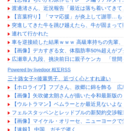
渡邊渚さん、近況報告「最近は落ち着いてきてま
【言葉狩り】「ママ応援」が炎上して謝罪…もう
突進してきた牛を跳び越えたら、牛が固まって動
連れて行かれた
車を逆接続した結果ｗｗｗ 高級車持ちの先輩、C
【画像】デカすぎる女、体脂肪率50%超えがブクブ
広瀬章人九段、挑決前日に親子ケンカ 「世間も
Powered by livedoor 相互RSS
三十路女子×後輩男子、近づく心とすれ違い
【ホロライブ】フブさん、故郷に錦を飾る 広島
【画像】矢吹健太朗さんが描いた令和最新版の『
【ウルトラマン】ベムラーとか最近見ないよな
フェルスタッペンとレッドブルの新契約交渉報道
【画像】マイケル・オリーセ、ニューヨークで知ら
【速報】 中国、ガチで逝く