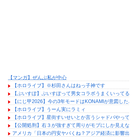
【マンガ】ぜんぶ私が中心
【ホロライブ】※杉田さんはねっ子神です
【ぶいすぽ】ぶいすぽって男女コラボうまくいってるよ
【にじ甲2026】今の3年モードはKONAMIが意図した
【ホロライブ】うーん実にラミィ
【ホロライブ】星街すいせいとか言うシャドバやってる
【公開処刑】右３が強すぎて周りがモブにしか見えない女子の集
アメリカ「日本の円安ヤバくね？アジア経済に影響出る