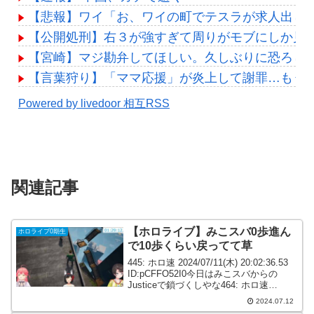
【悲報】ワイ「お、ワイの町でテスラが求人出し
【公開処刑】右３が強すぎて周りがモブにしか見えない女
【宮崎】マジ勘弁してほしい。久しぶりに恐ろし
【言葉狩り】「ママ応援」が炎上して謝罪…もう
Powered by livedoor 相互RSS
関連記事
【ホロライブ】みこスバ0歩進ん
ホロライブ0期生
で10歩くらい戻ってて草
445: ホロ速 2024/07/11(木) 20:02:36.53
ID:pCFFO52I0今日はみこスバからの
Justiceで鎖づくしやな464: ホロ速
2024/07/11(木) 20:09:42.82
2024.07.12
ID:Nc247Vbg0序盤...