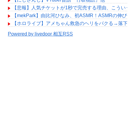
【悲報】人気チケットが1秒で完売する理由、こういう
【mekPark】由比河ひなみ、初ASMR！ASMRの伸び代
【ホロライブ】アメちゃん救急のヘリをパクる→落下【hol
Powered by livedoor 相互RSS