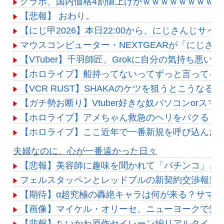
グラボ、国内価格4割値上げかｗｗｗｗｗｗｗｗｗ
【悲報】 おわり。
【にじ甲2026】本日22:00から、にじさんじサイ
マウスコンピューター・NEXTGEARが「にじさ
【VTuber】千羽師匠、Grokに自分の気持ち
【ホロライブ】船持ってないってずっと言ってる
【VCR RUST】SHAKAのケツを狙うとこうなる
【ガチ勢お断り】Vtuber好きな奴パソコンor
【ホロライブ】アメちゃん救急のヘリをパクる→落下【
【ホロライブ】ここ近年で一番新規を呼び込んだ
Powered by livedoor 相互RSS
夫婦なのに、心が一番遠かった日々
【悲報】美容師に趣味を聞かれて「パチンコ」と
フェルスタッペンとレッドブルの新契約交渉報道
【期待】α超究極の轟絶キャラは何が来る？サマー
【画像】マイケル・オリーセ、ニューヨークで知ら
【悲報】ちいかわ原作セイレーン編リアルタイム