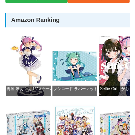
Amazon Ranking
壽屋 湊あくあ 1/7スケール PVC製 塗装済み完成品フィギュア PP942
ブシロード ラバーマットコレクション Vol.851 ホロラ
Selfie Girl がお
価格：¥13,356
価格：¥2,530
価格：¥2