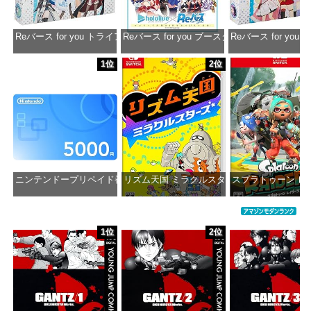
Reバース for you トライアルデッキ ホロライブプロダクション ver.ホ
Reバース for you ブースターパック ホロラ
Reバース for y
価格：¥1,650
価格：¥2,980
価格：¥1
1位
2位
ニンテンドープリペイド番号 5000円|オンラインコード版
リズム天国 ミラクルスターズ -Switch
スプラトゥーン レイダ
価格：¥5,000
価格：¥5,645
価格：¥6
1位
2位