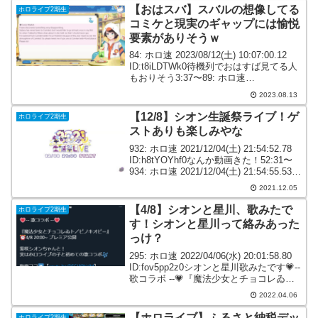
【おはスバ】スバルの想像してる
ホロライブ2期生
コミケと現実のギャップには愉悦
要素がありそうｗ
84: ホロ速 2023/08/12(土) 10:07:00.12
ID:t8iLDTWk0待機列でおはすば見てる人
もおりそう3:37〜89: ホロ速
2023/08/12(土) 10:09:09.33 ID:t8iLDTWk0
2023.08.13
スバルコミケ...
【12/8】シオン生誕祭ライブ！ゲ
ホロライブ2期生
ストありも楽しみやな
932: ホロ速 2021/12/04(土) 21:54:52.78
ID:h8tYOYhf0なんか動画きた！52:31〜
934: ホロ速 2021/12/04(土) 21:54:55.53
ID:J8TgcQVp0生誕告知きちゃー935:...
2021.12.05
【4/8】シオンと星川、歌みたで
ホロライブ2期生
す！シオンと星川って絡みあった
っけ？
295: ホロ速 2022/04/06(水) 20:01:58.80
ID:fov5pp2z0シオンと星川歌みたです💗--
歌コラボ --💗『魔法少女とチョコレゐト
／ピノキオピー』⏰4/8 20:00~ プレミア
2022.04.06
公開紫咲シオンちゃんと！実は...
【ホロライブ】ふるさと納税デッ
ホロライブ2期生