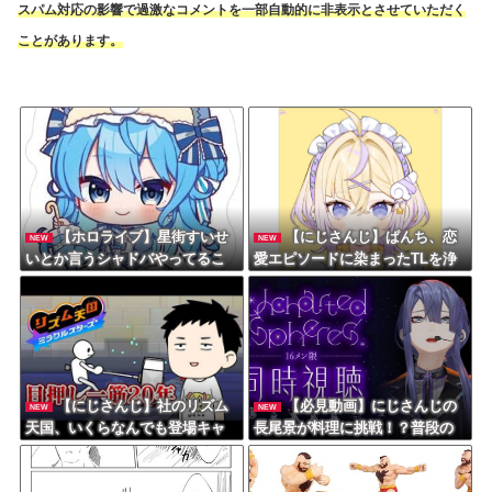
スパム対応の影響で過激なコメントを一部自動的に非表示とさせていただく
ことがあります。
【ホロライブ】星街すいせ
【にじさんじ】ぱんち、恋
NEW
NEW
いとか言うシャドバやってるこ
愛エピソードに染まったTLを浄
とアピールしてるのに公式に呼
化へ「もっとネタツイとかが見
ばれない女「言うても忙しいし
たくて…」
継続的には無理なんだろう」
【にじさんじ】社のリズム
【必見動画】にじさんじの
NEW
NEW
天国、いくらなんでも登場キャ
長尾景が料理に挑戦！？普段の
ラが多すぎる
ゲーム実況とは一味違う、手際
やおっちょこちょいな一面など