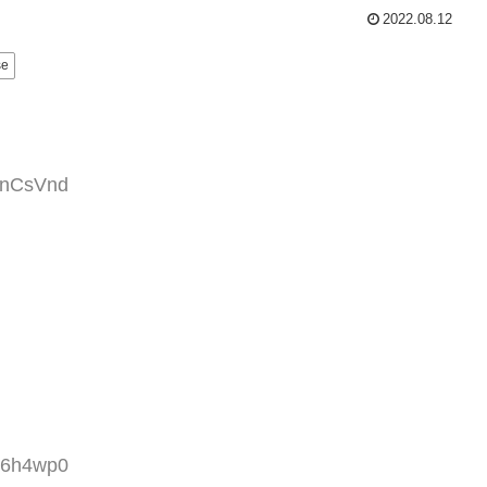
2022.08.12
se
r2nCsVnd
iG6h4wp0