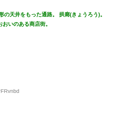
形の天井をもった通路。 拱廊(きょうろう)。
おおいのある商店街。
0rFRvnbd