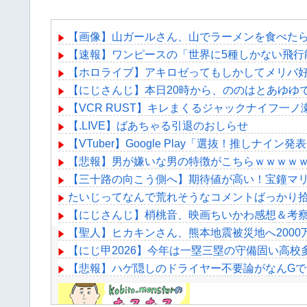
【画像】山ガールさん、山でラーメンを食べた
【速報】ワンピースの「世界に5種しかない飛行
【ホロライブ】アキロゼってもしかしてメリバ
【にじさんじ】本日20時から、ののはとあゆゆ
【VCR RUST】キレまくるジャックナイフ一
【.LIVE】ばあちゃる引退のおしらせ
【VTuber】Google Play「選抜！推し
【悲報】男が嫌いな男の特徴がこちらｗｗｗｗ
【三十路の向こう側へ】期待値が高い！宝鐘マ
たいじってなんで荒れそうなコメントばっかり
【にじさんじ】梢桃音、映画ちいかわ感想＆考察
【聖人】ヒカキンさん、熊本地震被災地へ2000
【にじ甲2026】今年は一塁三塁の守備固い高校
【悲報】ハゲ隠しのドライヤー不要論がなんG