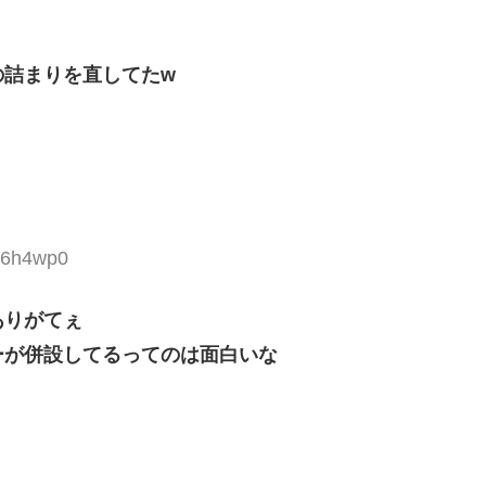
の詰まりを直してたw
iG6h4wp0
ありがてぇ
ーが併設してるってのは面白いな