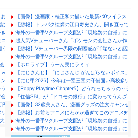
らおじさんに怒られるｗｗｗ
【画像】漫画家・桂正和の描いた最新パ0ツイラストに
能力」発言の謎が解けるWWW
【悲報】トレパク絵師の江口寿史さん、開き直って言
好きか？
海外の一番手Vグループ支配が「現地勢の自滅」によっ
でコラボ！
超人気Vチューバーさん「ポケモンの会社さんが作った
ノ瀬うるはｗｗｗ
【悲報】Vチューバー界隈の閉塞感が半端ないと話題に
海外の一番手Vグループ支配が「現地勢の自滅」によっ
ナイン発表会」出演者発表！『にじだけと思ってたけど座長と除夜のケ
【ホロライブ】うーん実にラミィ
ｗｗｗｗｗｗ
【にじさんじ】「にじさんじ がんばらないボイス」「にじさ
リン：誕生日カウントダウンで魅せる最高のエンターテインメ
【にじ甲2026】今年は一塁三塁の守備固い高校多いよ
拾うんだろうな
【Poppy Playtime Chapter5】どうなっちゃう
会＆平和的解決RTA！なんか道徳の授業みたい
「住信SBI」が「ドコモの銀行」に変わってうんざり
万円の寄付！
【画像】32歳美人さん、漫画グッズの注文キャンセルを
多いよな
【悲報】お前らアニメにわかが過ぎてこのアニメ知ら
で大盛り上がりｗｗｗｗ
海外の一番手Vグループ支配が「現地勢の自滅」によっ
海外の一番手Vグループ支配が「現地勢の自滅」によっ