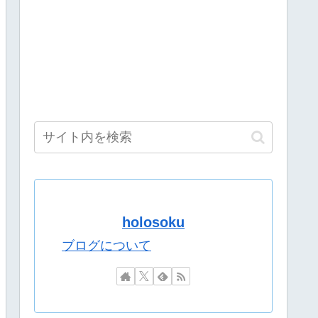
ネット衝撃「この質感の出し方」「実写かと思いました]
い訳してしまう。全く反省してないと話題に
て一層深刻化している件
新作ゲームやってみる！」
……
て一層深刻化している件
ツおるやんけ』
んじ 束縛ボイス Vol.2」、「ボイスビジュアルカード」202
ント
な
の～ラストまで行く！！見守りはリクムん！！【紅蓮罰まる/ぶいぱい】[2026
holosoku
してるやつｗｗｗｗｗｗｗ
43億円分繰り返しまくり逮捕
ブログについて
ないｗｗｗｗｗ
て一層深刻化している件
て一層深刻化している件