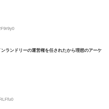
2F9r9y0
インランドリーの運営権を任されたから理想のアーケ
IRLFfu0