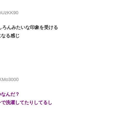
PhUzKK90
しろんみたいな印象を受ける
になる感じ
SKMo3000
つなんだ？
ーで洗濯してたりしてるし