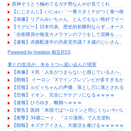
原神そうとう極めてるガチ勢なんやが見てくれ
【にじさんじ】いにゅい「一番スタミナがつく食べ物を
【画像】リアルみいちゃん、とんでもない格好でイベント出
【ラグビー】日本代表、歴史的初勝利ならず…オーストラ
「自衛隊員や報道カメラマンのフリをして泥棒を…」50
【速報】赤旗配達中の共産党市議７８歳のじいさん、左
Powered by livedoor 相互RSS
妻との生活が、夫をうつへ追い込んだ現実
【画像】Ｘ民「人生がつまらないと感じている人へ。今す
【朗報】 イーロン「Xでインプレゾンビが多すぎるから
【悲報】ルビィちゃんの声優、落とし穴に落とされる・
【悲報】イオン、完全にヤケクソになるｗｗｗｗ
【速報】ひろゆき、離婚へｗｗｗ
【警告】医師「米国では”ヘロインと同じくらいヤバい薬
【衝撃】34歳ニート、『エロ漫画』で人生逆転
【朗報】キズナアイさん、大復活を遂げるｗｗｗｗｗｗ