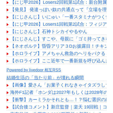
【にじ甲2026】Losers2回戦第1試合：新台附
【発見】 発達っぽい奴の共通点って『立場を理解
【にじさんじ】いにゅい「一番スタミナがつく食
【にじ甲2026】Losers1回戦第2試合：フィジ
【にじさんじ】石神トシカイやるやん
【にじさんじ】すこや、母親に「ゴミ持ってきな
【ネオポルテ】昏昏アリア３Dお披露目！チキン
【ホロライブ】アメちゃん救急のヘリをパクる→落下【
【ホロライブ】ここ近年で一番新規を呼び込んだ
Powered by livedoor 相互RSS
結婚生活の「当たり前」が壊れる瞬間
【画像】愛さん「お菓子くれなきゃイタズラしちゃ
海外F1記者「ホンダは2027年もしくは2028年
【衝撃】カーミラかそれとも…！？悩む選択の結果
【試合後コメント】新庄監督｜楽天 19回戦｜コメン