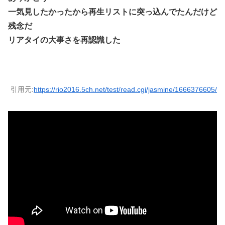
一気見したかったから再生リストに突っ込んでたんだけど
残念だ
リアタイの大事さを再認識した
引用元:
https://rio2016.5ch.net/test/read.cgi/jasmine/1666376605/