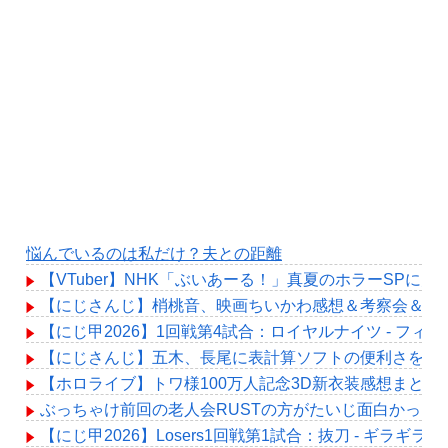
悩んでいるのは私だけ？夫との距離
【VTuber】NHK「ぶいあーる！」真夏のホラーSPに月ノ美
【にじさんじ】梢桃音、映画ちいかわ感想＆考察会＆平和
【にじ甲2026】1回戦第4試合：ロイヤルナイツ - フ
【にじさんじ】五木、長尾に表計算ソフトの便利さを理
【ホロライブ】トワ様100万人記念3D新衣装感想まとめ
ぶっちゃけ前回の老人会RUSTの方がたいじ面白かった
【にじ甲2026】Losers1回戦第1試合：抜刀 - ギラ