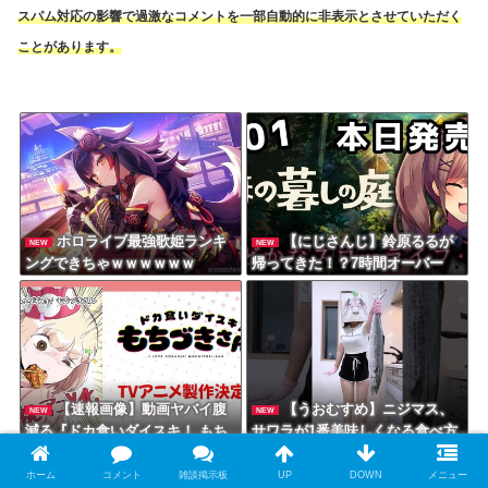
スパム対応の影響で過激なコメントを一部自動的に非表示とさせていただく
ことがあります。
ホロライブ最強歌姫ランキ
【にじさんじ】鈴原るるが
NEW
NEW
ングできちゃｗｗｗｗｗｗ
帰ってきた！？7時間オーバー
「ほの暮しの庭」で繰り広げら
れるスローライフ
【速報画像】動画ヤバイ腹
【うおむすめ】ニジマス、
NEW
NEW
減る『ドカ食いダイスキ！ もち
サワラが1番美味しくなる食べ方
づきさん』待望のTVアニメ化決
を公開『西京焼きめっっっちゃ
定！SNS大反響の衝撃作がつい
美味いよね！』『赤味噌なんで
ホーム
コメント
雑談掲示板
UP
DOWN
メニュー