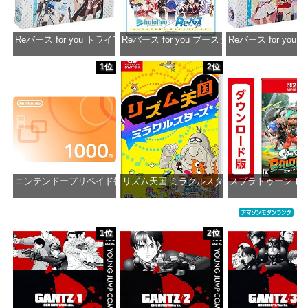
Reバース for you トライアルデッキ ホロライブプロダクション ver.ホ
Reバース for you ブースターパック ホロラ
Reバース for y
価格：¥1,650
価格：¥2,980
価格：¥1
1位
2位
ニンテンドープリペイド番号 1000円|オンラインコード版
リズム天国 ミラクルスターズ -Switch
スプラトゥーン レ
価格：¥1,000
価格：¥5,595
価格：¥5
1位
2位