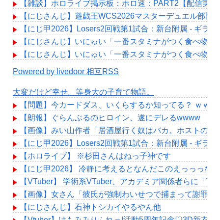
【雑談】ホロライブ掲示板：ホロ速：PART2【配信実況
【にじさんじ】遊戯王WCS2026マスターデュエル部門、エ
【にじ甲2026】Losers2回戦第1試合：新台附属 - 
【にじさんじ】いにゅい「一番スタミナがつく食べ物を
【にじさんじ】いにゅい「一番スタミナがつく食べ物を
Powered by livedoor 相互RSS
大変だけど幸せ。等身大の子育て物語。
【問題】今カードダス、いくらするか知ってる？ ｗｗｗ
【朗報】ぐらんぶるのヒロイン、遂にデレるwwww
【画像】みい山作者「居酒屋行く奴はバカ。ホストの初
【にじ甲2026】Losers2回戦第1試合：新台附属 - 
【ホロライブ】 ※杉田さんはねっ子神です
【にじ甲2026】 冷静に考えるとなんだこのえっっっな
【VTuber】 学術系VTuber、アカデミア関係者
【画像】女さん「彼氏が強制わいせつで捕まって謝罪の手紙
【にじさんじ】石神トシカイやるやん他
【Vtuber】けもみみりふれっ!活動5周年記念♡3D新衣