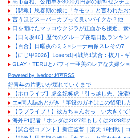
高市首相、公用車を3000万円超の新型センチュリ
【悲報】思春期の娘に「キモッ」と言われたお父
言うほどスーパーカブって良いバイクか？他
口を開けたマッコウクジラが正面から接近、素手
【日向坂46】歴代のグループ在籍日数ランキング
【百合】日曜夜のミミ×シーナ画像スレその7
【にじ甲2026】Losers1回戦第1試合：抜刀 
GLAY・TERUとパフィー亜美のレアな夫婦ショ
Powered by livedoor 相互RSS
好青年の片思いが壊れていくまで
【ホロライブ】虎金妃笑虎「引っ越し先、洗濯機置
エ●同人誌あとがき「竿役のガキはこの後犯した女
【ラブライブ！】彼方ちゃんおっ い大きくて可
海外F1記者「ホンダは2027年もしくは2028年
【試合後コメント】新庄監督｜楽天 19回戦｜コメン