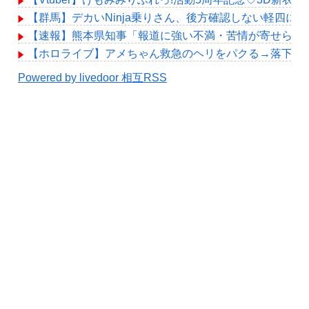
【群馬】デカいNinja乗りさん、後方確認しない軽四に
【速報】熊本県知事「報道に強い不満・苦情が寄せられて
【ホロライブ】アメちゃん救急のヘリをパクる→落下【hol
Powered by livedoor 相互RSS