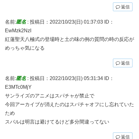
返信
名前:
匿名
:
投稿日：2022/10/23(日) 01:37:03
ID：
EwMzk2NzI
紅蓮聖天八極式の登場時と土の味の例の質問の時の反応が
めっちゃ気になる
返信
名前:
匿名
:
投稿日：2022/10/23(日) 05:31:34
ID：
E3MTc0MjY
サンライズのアニメはスパチャが禁止で
今回アーカイブが消えたのはスパチャオフにし忘れていた
ため
スバルは明言は避けてるけど多分間違ってない
返信