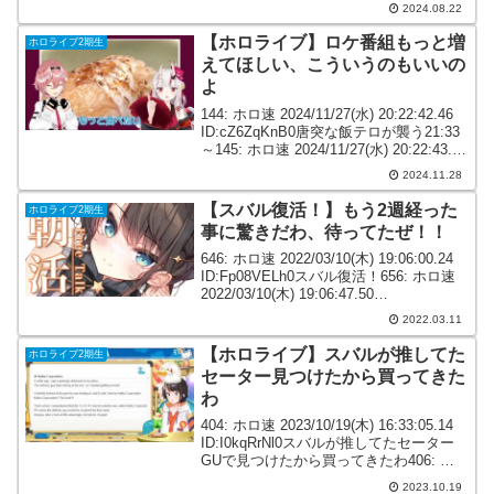
2024.08.22
【ホロライブ】ロケ番組もっと増
ホロライブ2期生
えてほしい、こういうのもいいの
よ
144: ホロ速 2024/11/27(水) 20:22:42.46
ID:cZ6ZqKnB0唐突な飯テロが襲う21:33
～145: ホロ速 2024/11/27(水) 20:22:43.16
ID:YlUm/v900美味そう147: ホロ...
2024.11.28
【スバル復活！】もう2週経った
ホロライブ2期生
事に驚きだわ、待ってたぜ！！
646: ホロ速 2022/03/10(木) 19:06:00.24
ID:Fp08VELh0スバル復活！656: ホロ速
2022/03/10(木) 19:06:47.50
ID:NUCG/uiOa>>646待ってたぞスバル
2022.03.11
662: ホロ...
【ホロライブ】スバルが推してた
ホロライブ2期生
セーター見つけたから買ってきた
わ
404: ホロ速 2023/10/19(木) 16:33:05.14
ID:I0kqRrNl0スバルが推してたセーター
GUで見つけたから買ってきたわ406: ホ
ロ速 2023/10/19(木) 16:46:37.76
2023.10.19