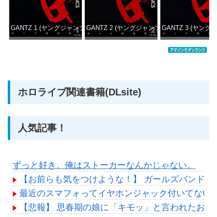
GANTZ 1 (ヤングジャンプコミックスDIGITAL)
GANTZ 2 (ヤングジャンプコミックスDIGITAL
GANTZ 3 (ヤング
価格：¥100
価格：¥100
価格：
ホロライブ関連書籍(DLsite)
人気記事！
ずっと好き。俺はストーカーなんかじゃない。
【お前らも気をつけような！】 ガールズバンド
最近のスマフォってイヤホンジャック付いてないの
【悲報】 思春期の娘に「キモッ」と言われたお父