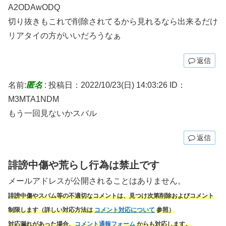
A2ODAwODQ
切り抜きもこれで削除されてるから見れるなら出来るだけ
リアタイの方がいいだろうなぁ
返信
名前:
匿名
:
投稿日：2022/10/23(日) 14:03:26
ID：
M3MTA1NDM
もう一回見ないかスバル
返信
誹謗中傷や荒らし行為は禁止です
メールアドレスが公開されることはありません。
誹謗中傷やスパム
等の不適切なコメントは、見つけ次第削除およびコメント
制限します（詳しい対応方法は
コメント対応について
参照）
対応漏れがあった場合、
コメント通報フォーム
からも対応します。