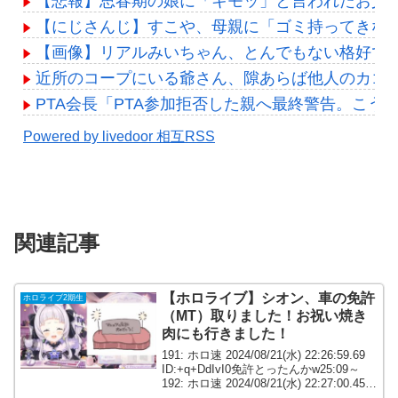
【悲報】思春期の娘に「キモッ」と言われたお父
【にじさんじ】すこや、母親に「ゴミ持ってきな
【画像】リアルみいちゃん、とんでもない格好でイベ
近所のコープにいる爺さん、隙あらば他人のカゴ
PTA会長「PTA参加拒否した親へ最終警告。こう
Powered by livedoor 相互RSS
関連記事
【ホロライブ】シオン、車の免許
ホロライブ2期生
（MT）取りました！お祝い焼き
肉にも行きました！
191: ホロ速 2024/08/21(水) 22:26:59.69
ID:+q+DdIvI0免許とったんかw25:09～
192: ホロ速 2024/08/21(水) 22:27:00.45
ID:yrILVSF20マジかよ車の免許を！？1...