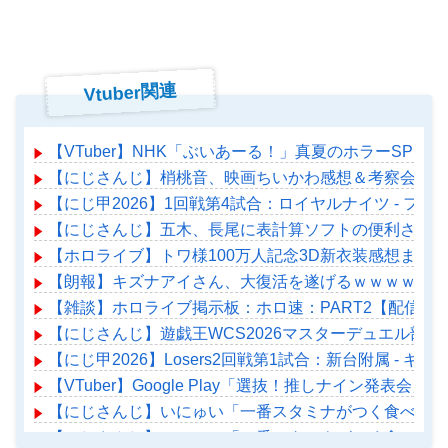
Vtuber関連
【VTuber】NHK「ぶいあーる！」真夏のホラーSPに月ノ
【にじさんじ】梢桃音、映画ちいかわ感想＆考察会＆平
【にじ甲2026】1回戦第4試合：ロイヤルナイツ - 
【にじさんじ】五木、長尾に表計算ソフトの便利さを理
【ホロライブ】トワ様100万人記念3D新衣装感想まとめ
【朗報】キズナアイさん、大復活を遂げるｗｗｗｗｗｗ
【雑談】ホロライブ掲示板：ホロ速：PART2【配信実
【にじさんじ】遊戯王WCS2026マスターデュエル部門、
【にじ甲2026】Losers2回戦第1試合：新台附属 -
【VTuber】Google Play「選抜！推しナイン
【にじさんじ】いにゅい「一番スタミナがつく食べ物を
【にじさんじ】いにゅい「一番スタミナがつく食べ物を