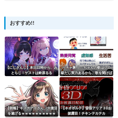
【ホロライブ】アメちゃん救急のヘリをパクる→落下【ho
おすすめ!!
Powered by livedoor 相互RSS
【にじさんじ】本日22時から、み
バチャ豚「○○ちゃんの歌はプロ
とらじ！ゲストは鈴原るる
級だし実力あるから、歌を聞けば
アンチも黙るよ」←これ
【朗報】キズナアイさん、大復活
【ネオポルテ】昏昏アリア３Dお
を遂げるｗｗｗｗｗｗｗｗｗｗ
披露目！チキンテカテカ