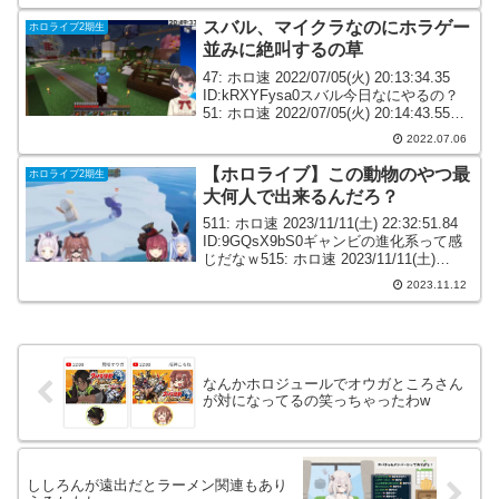
ID:2U7Ipwkl...
スバル、マイクラなのにホラゲー
ホロライブ2期生
並みに絶叫するの草
47: ホロ速 2022/07/05(火) 20:13:34.35
ID:kRXYFysa0スバル今日なにやるの？
51: ホロ速 2022/07/05(火) 20:14:43.55
ID:briPEnNAMなぜスバルはMinecraftを
2022.07.06
M...
【ホロライブ】この動物のやつ最
ホロライブ2期生
大何人で出来るんだろ？
511: ホロ速 2023/11/11(土) 22:32:51.84
ID:9GQsX9bS0ギャンビの進化系って感
じだなｗ515: ホロ速 2023/11/11(土)
22:33:53.91 ID:ULc4j/5I0マシぺこおもし
2023.11.12
れえｗｗ...
なんかホロジュールでオウガところさん
が対になってるの笑っちゃったわw
ししろんが遠出だとラーメン関連もあり