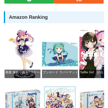
Amazon Ranking
壽屋 湊あくあ 1/7スケール PVC製 塗装済み完成品フィギュア PP942
ブシロード ラバーマットコレクション Vol.851 ホロラ
Selfie Girl がお
価格：¥13,356
価格：¥2,530
価格：¥2