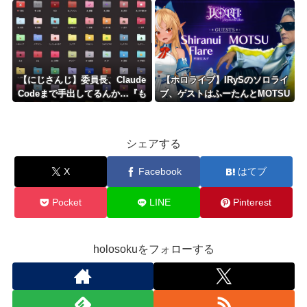
【にじさんじ】委員長、Claude
【ホロライブ】IRySのソロライ
Codeまで手出してるんか…『も
ブ、ゲストはふーたんとMOTSU
う何でも作れそうやな』
さん！！
シェアする
X
Facebook
はてブ
Pocket
LINE
Pinterest
holosokuをフォローする