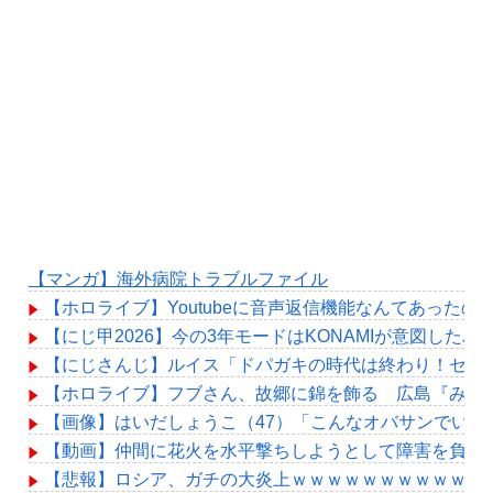
【マンガ】海外病院トラブルファイル
【ホロライブ】Youtubeに音声返信機能なんてあったの
【にじ甲2026】今の3年モードはKONAMIが意図した
【にじさんじ】ルイス「ドパガキの時代は終わり！セロトニン
【ホロライブ】フブさん、故郷に錦を飾る 広島『みろ
【画像】はいだしょうこ（47）「こんなオバサンでいい
【動画】仲間に花火を水平撃ちしようとして障害を負っ
【悲報】ロシア、ガチの大炎上ｗｗｗｗｗｗｗｗｗｗｗ