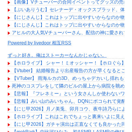
【画像】Vチューバーの合同イベントってグッズの売れ
【ぶいありうむ】セレナーデ・オックスブラッド、体調
【にじさんじ】これはトップに出やすいからなのか物珍
【にじさんじ】これはトップに出やすいからなのか物珍
アヒルの大人気Vチューバーさん、配信の神に愛されて
Powered by livedoor 相互RSS
ずっと好き。俺はストーカーなんかじゃない。
【ホロライブ】 シャー！ミオッシャー！【ホロぐら】
【Vtuber】 結婚報告より出産報告の方が早くなるとこ
【VTuber】 雨海ルカの3D、めっちゃデカいし揺れもす
死神のコスプレをして隣のビルの屋上から病院を眺めて
【悲報】『フレネミー』という女さんしか使わないワー
【悲報】みい山のみいちゃん、DQNにボコられて覚醒剤
【にじ甲2026】月ノ美兎、卯月コウ、夜牛詩乃らによ
【ホロライブ】これはこれでちょっと裏来いよに見える
【にじ甲2026】ガチャ演出は正直なくても良かった同
【mekPark】由比河ひなみ、初ASMR！ASMRの伸び代