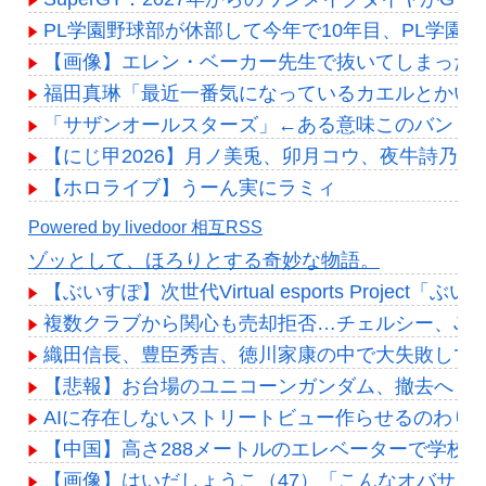
PL学園野球部が休部して今年で10年目、PL学園の
【画像】エレン・ベーカー先生で抜いてしまった
福田真琳「最近一番気になっているカエルとかい
「サザンオールスターズ」←ある意味このバンド
【にじ甲2026】月ノ美兎、卯月コウ、夜牛詩乃
【ホロライブ】うーん実にラミィ
Powered by livedoor 相互RSS
ゾッとして、ほろりとする奇妙な物語。
【ぶいすぽ】次世代Virtual esports Projec
複数クラブから関心も売却拒否…チェルシー、J・
織田信長、豊臣秀吉、徳川家康の中で大失敗して
【悲報】お台場のユニコーンガンダム、撤去へ
AIに存在しないストリートビュー作らせるのわり
【中国】高さ288メートルのエレベーターで学校に
【画像】はいだしょうこ（47）「こんなオバサン