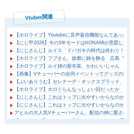
Vtuber関連
【ホロライブ】Youtubeに音声返信機能なんてあったの
【にじ甲2026】今の3年モードはKONAMIが意図した
【にじさんじ】ルイス「ドパガキの時代は終わり！セロトニン
【ホロライブ】フブさん、故郷に錦を飾る 広島『みろ
【ホロライブ】ルイ姉の新衣装、かわいいじゃん
【画像】Vチューバーの合同イベントってグッズの売れ
【ぶいありうむ】セレナーデ・オックスブラッド、体調
【ホロライブ】ホロぐらんなっしょい回だったか
【にじさんじ】これはトップに出やすいからなのか物珍
【にじさんじ】これはトップに出やすいからなのか物珍
アヒルの大人気Vチューバーさん、配信の神に愛されて
【ホロライブ】アメちゃん救急のヘリをパクる→落下【ho