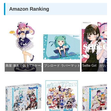
Amazon Ranking
壽屋 湊あくあ 1/7スケール PVC製 塗装済み完成品フィギュア PP942
ブシロード ラバーマットコレクション Vol.851 ホロラ
Selfie Girl がお
価格：¥13,356
価格：¥2,530
価格：¥2