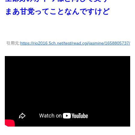
まあ甘党ってことなんですけど
引用元:
https://rio2016.5ch.net/test/read.cgi/jasmine/1658805737/