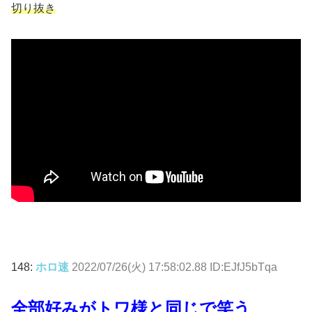
切り抜き
148:
ホロ速
2022/07/26(火) 17:58:02.88 ID:EJfJ5bTqa
全部好みがトワ様と同じで笑う