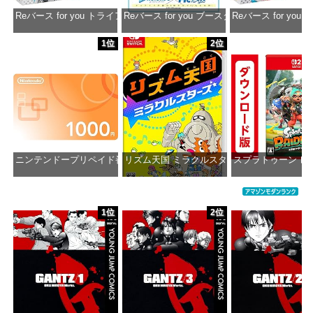
Reバース for you トライアルデッキ ホロライブプロダクション ver.ホ
Reバース for you ブースターパック ホロラ
Reバース for y
価格：¥1,650
価格：¥2,980
価格：¥1
1位
2位
ニンテンドープリペイド番号 1000円|オンラインコード版
リズム天国 ミラクルスターズ -Switch
スプラトゥーン レ
価格：¥1,000
価格：¥5,645
価格：¥5
1位
2位