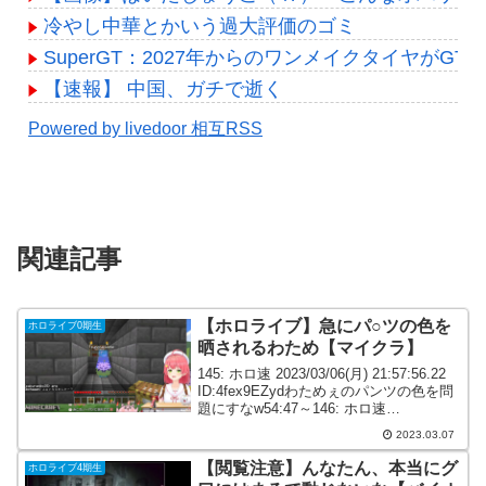
冷やし中華とかいう過大評価のゴミ
SuperGT：2027年からのワンメイクタイヤがG
【速報】 中国、ガチで逝く
Powered by livedoor 相互RSS
関連記事
【ホロライブ】急にパ○ツの色を
ホロライブ0期生
晒されるわため【マイクラ】
145: ホロ速 2023/03/06(月) 21:57:56.22
ID:4fex9EZydわためぇのパンツの色を問
題にすなw54:47～146: ホロ速
2023/03/06(月) 21:57:58.91
2023.03.07
ID:CJMmLzSh0ししろ...
【閲覧注意】んなたん、本当にグ
ホロライブ4期生