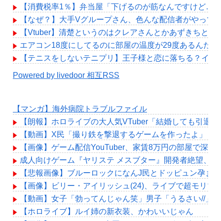
【消費税率1％】弁当屋「下げるのが筋なんですけど…
【なぜ？】大手Vグループさん、色んな配信者がやって
【Vtuber】清楚というのはクレアさんとかあずきちとかエ
エアコン18度にしてるのに部屋の温度が29度あるんだけ
【テニスをしないテニプリ】王子様と恋に落ちる？イブ
Powered by livedoor 相互RSS
【マンガ】海外病院トラブルファイル
【朗報】ホロライブの大人気VTuber「結婚しても引退
【動画】X民「撮り鉄を撃退するゲームを作ったよ」→撮り鉄
【画像】ゲーム配信YouTuber、家賃8万円の部屋で
成人向けゲーム『ヤリステ メスブター』開発者絶望、銀
【悲報画像】ブルーロックになんJ民とドッピュン孕ませ
【画像】ビリー・アイリッシュ(24)、ライブで超モリ
【動画】女子「勃ってんじゃん笑」男子「うるさい//」
【ホロライブ】ルイ姉の新衣装、かわいいじゃん