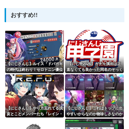
おすすめ!!
Powered by livedoor 相互RSS
【にじさんじ】ルイス「ドパガキ
【にじ甲2026】ガチャ演出は正
の時代は終わり！セロトニン優位
直なくても良かった同名のそっく
のセロガキなるわよ！ﾝﾝﾝきんも
りさん引いてぬか喜びする監督が
ちいい〜〜！！ﾄﾞﾊﾟﾄﾞﾊﾟﾄﾞﾊﾟ」
ワイは見たい
【雀魂】
【にじさんじ】やり方忘れてる戌
【にじさんじ】これはトップに出
亥とことメンバーたち「レイン・
やすいからなのか物珍しさなのか
パターソン 長尾景 山神かるた 渚
どっちなんやろ
トラウト 夢追翔 」