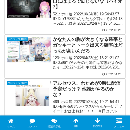
口にはまるで動じないな【バイオ
7】
521: ホロ速 2022/10/24(月) 19:54:43.57
ID:DeYU688Taんなたんグ口verです24:13
～522: ホロ速 2022/10/24(月) 19:54:51.12
ID:0GDVjkxl0今気づいたけどグ口...
2022.10.25
かなたんの胸が大きくなる確率と
ホロライブ4期生
ガッキーとトーク出来る確率はど
っちが高いんだろ
123: ホロ速 2022/04/23(土) 18:21:21.02
ID:0u96YYAv0その可能性は皆無だよかな
たそ…20:22〜124: ホロ速 2022/04/23(土)
18:21:47.61 ID:+TqNrh8e0かなたそそ...
2022.04.23
アルセウス、わためが0時に配信
ホロライブ2期生
予定だっけ？ 他誰かやるのか
な？
469: ホロ速 2022/01/27(木) 19:21:54.41
ID:+ljiIVRu0アルセウスやるんかーい元ツ
イートおはよおお！！！！今日はアルセ
ウスやる予定だよ☺️✨
2022.01.27
pic.twitter.com/Hglb7b7bbR— 角巻...
【ホロライブ】んなたんニッコニ
ホーム
コメント
雑談掲示板
UP
DOWN
メニュー
ホロライブ4期生