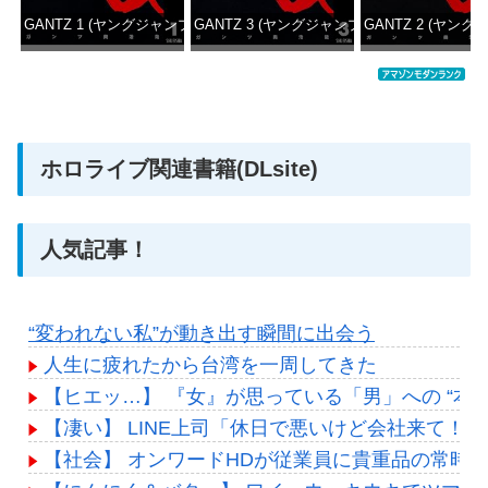
GANTZ 1 (ヤングジャンプコミックスDIGITAL)
GANTZ 3 (ヤングジャンプコミックスDIGITAL
GANTZ 2 (ヤング
価格：¥100
価格：¥100
価格：
ホロライブ関連書籍(DLsite)
人気記事！
“変われない私”が動き出す瞬間に出会う
人生に疲れたから台湾を一周してきた
【ヒエッ…】 『女』が思っている「男」への “本 
【凄い】 LINE上司「休日で悪いけど会社来て
【社会】 オンワードHDが従業員に貴重品の常時