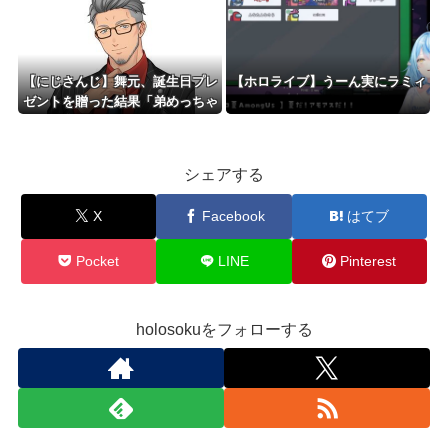
【にじさんじ】舞元、誕生日プレ
【ホロライブ】うーん実にラミィ
ゼントを贈った結果「弟めっちゃ
喜んでくれました」
シェアする
X
Facebook
はてブ
Pocket
LINE
Pinterest
holosokuをフォローする