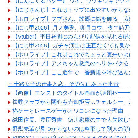
【にんにく＆バター】 ワイ、ウッキウキでツマミ
【にじさんじ】これはトップに出やすいからなの
【ホロライブ】フブさん、故郷に錦を飾る 広島
【にじ甲2026】月ノ美兎、卯月コウ、夜牛詩乃
【Vtuber】平日昼間にのんびり配信を見れる謎
【にじ甲2026】ガチャ演出は正直なくても良か
【ホロライブ】これはこれでちょっと裏来いよに
【ホロライブ】アメちゃん救急のヘリをパクる→落下【
【ホロライブ】ここ近年で一番新規を呼び込んだ
Powered by livedoor 相互RSS
三十路女子の仕事と恋、その先にあった本音
【画像】モンストのタイトル画面が話題ｷﾀ━━━(ﾟ∀
複数クラブから関心も売却拒否…チェルシー、J・
格ゲーとレースゲーがオワコンになった理由
織田信長、豊臣秀吉、徳川家康の中で大失敗して
野獣先輩が見つからないのは整形して別人の顔に
SuperGT：2027年からのワンメイクタイヤがG