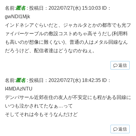
名前:
匿名
:
投稿日：2022/07/27(水) 15:10:03
ID：
gwNDI1Mjk
インドネシアぐらいだと、ジャカルタとかの都市でも光フ
ァイバーケーブルの敷設コストめちゃ高そうだし(利用料
も高いのが想像に難くない)、普通の人はメタル回線なん
だろうけど、配信者達はどうなのかねぇ。
返信
名前:
匿名
:
投稿日：2022/07/27(水) 18:42:35
ID：
I4MDAzNTU
デンパサール近郊在住の友人が不安定にも程がある回線に
いつも泣かされてたなぁ…って
そしてそれは今もそうなんだけど
返信