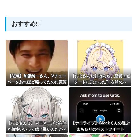
【ホロライブ】アメちゃん救急のヘリをパクる→落下【ho
おすすめ!!
Powered by livedoor 相互RSS
【悲報】加藤純一さん、Vチュー
【にじさんじ】ぱんち、恋愛エピ
バーをあれほど煽ってたのに実質
ソードに染まったTLを浄化へ
敗北宣言か……
「もっとネタツイとかが見たく
て…」
【にじさんじ】マヨネーズが白米
【ホロライブ】Glockくんの選ぶ
と相性いいって信じ難いんだがマ
まちゅりのベストツイート
ジ？