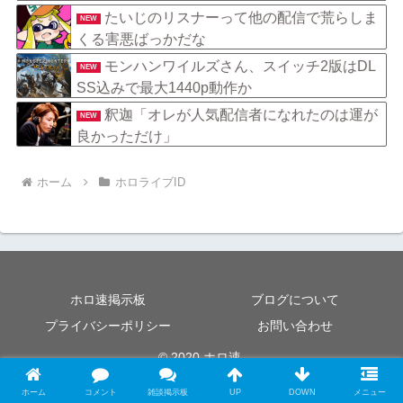
たいじのリスナーって他の配信で荒らしま
NEW
くる害悪ばっかだな
モンハンワイルズさん、スイッチ2版はDL
NEW
SS込みで最大1440p動作か
釈迦「オレが人気配信者になれたのは運が
NEW
良かっただけ」
ホーム
ホロライブID
ホロ速掲示板
ブログについて
プライバシーポリシー
お問い合わせ
© 2020 ホロ速.
ホーム
コメント
雑談掲示板
UP
DOWN
メニュー