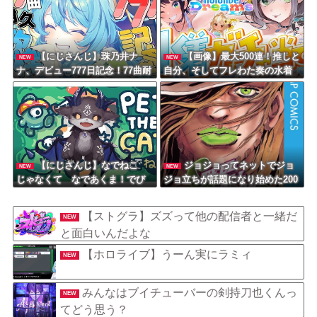
【にじさんじ】珠乃井ナ
【画像】最大500連！推しと
NEW
NEW
ナ、デビュー777日記念！77曲耐
自分、そしてフレわた奏の水着
久歌枠！休憩用画像に困らない
は出るのか？大空スバル白銀ノ
にも程がある
エル不知火フレア角巻わため音
乃瀬奏
【にじさんじ】なでねこ
ジョジョってネットでジョ
NEW
NEW
じゃなくて なであくま！でび
ジョ立ちが話題になり始めた200
でび・でびるの魅力！
0年代初頭くらいから急にすげえ
人気作品扱いになったよな
【ストグラ】ズズって他の配信者と一緒だ
NEW
と面白いんだよな
【ホロライブ】うーん実にラミィ
NEW
みんなはブイチューバーの剣持刀也くんっ
NEW
てどう思う？