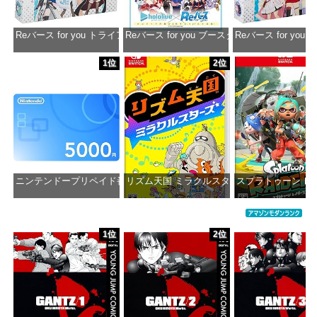
Reバース for you トライアルデッキ ホロライブプロダクション ver.ホ
Reバース for you ブースターパック ホロラ
Reバース for y
価格：¥1,650
価格：¥2,980
価格：¥1
1位
2位
ニンテンドープリペイド番号 5000円|オンラインコード版
リズム天国 ミラクルスターズ -Switch
スプラトゥーン レイダ
価格：¥5,000
価格：¥5,645
価格：¥6
1位
2位