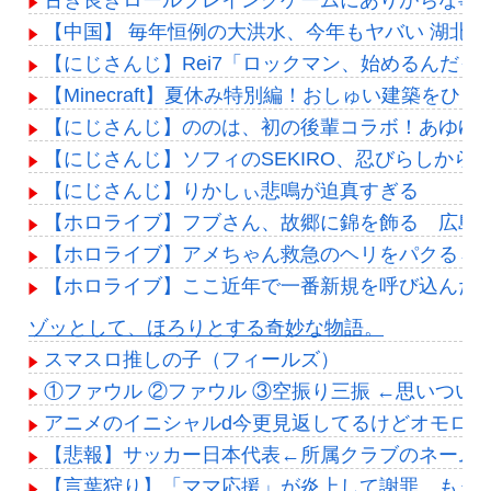
古き良きロールプレイングゲームにありがちな事
【中国】 毎年恒例の大洪水、今年もヤバい 湖北
【にじさんじ】Rei7「ロックマン、始めるんだ
【Minecraft】夏休み特別編！おしゅい建築をひさし
【にじさんじ】ののは、初の後輩コラボ！あゆゆとおは
【にじさんじ】ソフィのSEKIRO、忍びらしから
【にじさんじ】りかしぃ悲鳴が迫真すぎる
【ホロライブ】フブさん、故郷に錦を飾る 広島
【ホロライブ】アメちゃん救急のヘリをパクる→落下【
【ホロライブ】ここ近年で一番新規を呼び込んだ
Powered by livedoor 相互RSS
ゾッとして、ほろりとする奇妙な物語。
スマスロ推しの子（フィールズ）
①ファウル ②ファウル ③空振り三振 ←思いつい
アニメのイニシャルd今更見返してるけどオモロい
【悲報】サッカー日本代表←所属クラブのネームバ
【言葉狩り】「ママ応援」が炎上して謝罪…もう