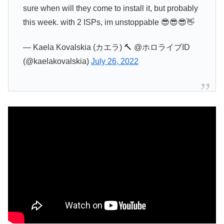
sure when will they come to install it, but probably
this week. with 2 ISPs, im unstoppable 😎😎😎👋
— Kaela Kovalskia (カエラ) 🔨 @ホロライブID
(@kaelakovalskia)
July 26, 2022