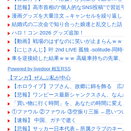
【悲報】高市首相の“個人的なSNS投稿”で習近平
漫画グッズを大量注文→キャンセルを繰り返しまく
結婚式の二次会で知り合った娘達と乱交した話
ハロ！コン 2026 グッズ追加！
【動画】戦場のはずなのに笑いが止まらんｗｗｗ 
【にじさんじ】叶 2nd LIVE 孤独 -solitud
車を逆接続した結果ｗｗｗ 高級車持ちの先輩、C
Powered by livedoor 相互RSS
【マンガ】ぜんぶ私が中心
【ホロライブ】フブさん、故郷に錦を飾る 広島
【悲報】ワンピース最新シャンクスさん、なんか
「買い物に行く時間」を、あなたの時間に変えま
①ファウル ②ファウル ③空振り三振 ←思いつい
【速報】 中国、ガチで逝く
【悲報】サッカー日本代表←所属クラブのネームバ