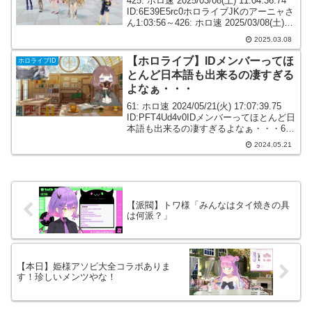
425: ホロ速 2025/03/08(土) 11:04:36.74
ID:6E39E5rc0ホロライブJKのアーニャさ
ん1:03:56～426: ホロ速 2025/03/08(土)
11:04:37.41 ID:7tAVBIJy0っぱアー...
2025.03.08
【ホロライブ】IDメンバーってほ
ホロライブID
とんど日本語も出来るの凄すぎる
よなぁ・・・
61: ホロ速 2024/05/21(火) 17:07:39.75
ID:PFT4Ud4v0IDメンバーってほとんど日
本語も出来るの凄すぎるよなぁ・・・66:
ホロ速 2024/05/21(火) 17:11:20.20
2024.05.21
ID:CRHj7xt...
【派閥】トワ様「みんなはタイ焼きの具
は何派？」
【本日】姫様アソビ大全コラボありま
す！珍しいメンツやな！