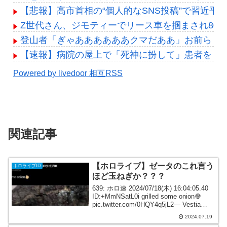
【悲報】高市首相の“個人的なSNS投稿”で習近平
Z世代さん、ジモティーでリース車を掴まされ80
登山者「ぎゃああああああクマだああ」お前ら「
【速報】病院の屋上で「死神に扮して」患者をじ
Powered by livedoor 相互RSS
関連記事
【ホロライブ】ゼータのこれ言う
ホロライブID
ほど玉ねぎか？？？
639: ホロ速 2024/07/18(木) 16:04:05.40
ID:+MmNSatL0i grilled some onion🧅
pic.twitter.com/0HQY4q5jL2— Vestia
Zeta (ゼータ) 📜 @ホロ...
2024.07.19