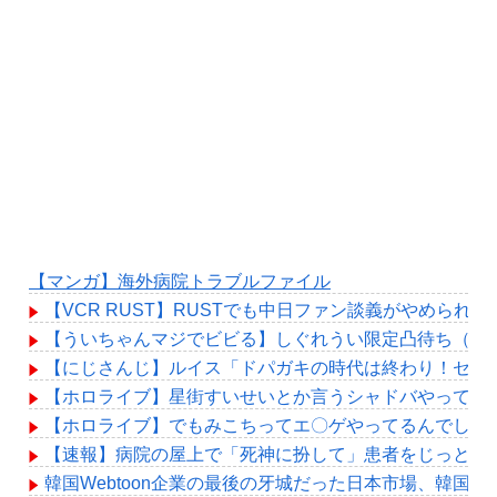
【マンガ】海外病院トラブルファイル
【VCR RUST】RUSTでも中日ファン談義がやめられ
【ういちゃんマジでビビる】しぐれうい限定凸待ち（始
【にじさんじ】ルイス「ドパガキの時代は終わり！セロトニン
【ホロライブ】星街すいせいとか言うシャドバやってる
【ホロライブ】でもみこちってエ〇ゲやってるんでしょ
【速報】病院の屋上で「死神に扮して」患者をじっと見
韓国Webtoon企業の最後の牙城だった日本市場、韓国