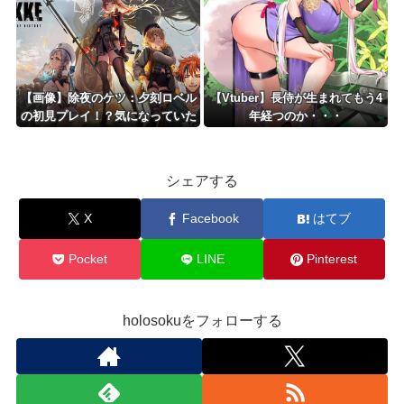
【画像】除夜のケツ：夕刻ロベル
【Vtuber】長侍が生まれてもう4
の初見プレイ！？気になっていた
年経つのか・・・
NIKKEを初めてやってみる
ぞ！！！
シェアする
X
Facebook
はてブ
Pocket
LINE
Pinterest
holosokuをフォローする