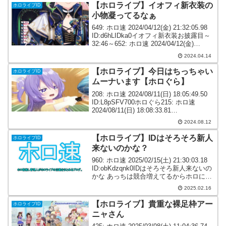
【ホロライブ】イオフィ新衣装の
ホロライブID
小物凝ってるなぁ
649: ホロ速 2024/04/12(金) 21:32:05.98
ID:d6hLIDka0イオフィ新衣装お披露目～
32:46～652: ホロ速 2024/04/12(金)
21:32:25.55 ID:nL1sQT+Kd左手から見せ
2024.04.14
てい...
【ホロライブ】今日はちっちゃい
ホロライブID
ムーナいます【ホロぐら】
208: ホロ速 2024/08/11(日) 18:05:49.50
ID:L8pSFV700ホロぐら215: ホロ速
2024/08/11(日) 18:08:33.81
ID:CqbKY2Iq0>>208ゼタかわ216: ホロ速
2024.08.12
2024...
【ホロライブ】IDはそろそろ新人
ホロライブID
来ないのかな？
960: ホロ速 2025/02/15(土) 21:30:03.18
ID:obKdzqnk0IDはそろそろ新人来ないの
かな あっちは競合増えてるからホロに向
いた人材が集まらないのかね970: ホロ速
2025.02.16
2025/02/15(土) 21:31...
【ホロライブ】貴重な裸足枠アー
ホロライブID
ニャさん