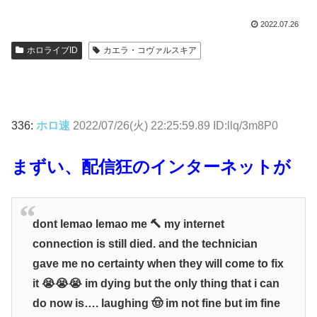
2022.07.26
ホロライブID
カエラ・コヴァルスキア
336:
ホロ速
2022/07/26(火) 22:25:59.89 ID:llq/3m8P0
まずい、配信狂のインターネットが
dont lemao lemao me 🔨 my internet
connection is still died. and the technician
gave me no certainty when they will come to fix
it 😭😭😭 im dying but the only thing that i can
do now is…. laughing 🤠 im not fine but im fine