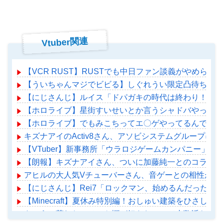
Vtuber関連
【VCR RUST】RUSTでも中日ファン談義がやめられ
【ういちゃんマジでビビる】しぐれうい限定凸待ち（始
【にじさんじ】ルイス「ドパガキの時代は終わり！セロトニン
【ホロライブ】星街すいせいとか言うシャドバやってる
【ホロライブ】でもみこちってエ〇ゲやってるんでしょ
キズナアイのActiv8さん、アソビシステムグループに
【VTuber】新事務所「ウラロジゲームカンパニー」始動！
【朗報】キズナアイさん、ついに加藤純一とのコラボ配
アヒルの大人気Vチューバーさん、音ゲーとの相性があ
【にじさんじ】Rei7「ロックマン、始めるんだったら
【Minecraft】夏休み特別編！おしゅい建築をひさしぶりに
もこうの荒れたコメント欄が好きなのって少数派なのか