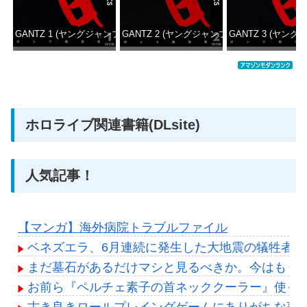
GANTZ 1 (ヤングジャンプコミックスDIGITAL)
GANTZ 2 (ヤングジャンプコミックスDIGITAL
GANTZ 3 (ヤング
価格：¥100
価格：¥100
価格：
ホロライブ関連書籍(DLsite)
人気記事！
【マンガ】海外病院トラブルファイル
ベネズエラ、6月連続に発生した大地震の犠牲者が「
まだ墓石があるだけマシと見るべきか。今はもう
お前ら『ペルチェ素子の首ネッククーラー』使っ