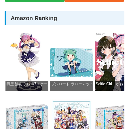
Amazon Ranking
壽屋 湊あくあ 1/7スケール PVC製 塗装済み完成品フィギュア PP942
ブシロード ラバーマットコレクション Vol.851 ホロラ
Selfie Girl がお
価格：¥13,356
価格：¥2,530
価格：¥2