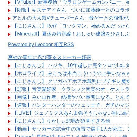
【VTuber】新事務所「ウラロジゲームカンパニー」始動！“
【朗報】キズナアイさん、ついに加藤純一とのコラボ配信
アヒルの大人気Vチューバーさん、音ゲーとの相性があ
【にじさんじ】Rei7「ロックマン、始めるんだったら
【Minecraft】夏休み特別編！おしゅい建築をひさしぶりに見
Powered by livedoor 相互RSS
爽やか青年に忍び寄るストーカー疑惑
【にじさんじ】 ハジキ、10年越しに完全ソロでLoLダ
【ホロライブ】 みこちは本当こういうの上手いなｗｗｗ
【にじさんじ】 クソガバアホアホ裁判にブチギレ魔女
【悲報】音楽愛好家「クラシック音楽のオーケストラは
【画像】みい山作者、結構ヤバい事態になる。とんでも
【速報】ハンターハンターのツェリ王子、ガチのマジで
【.LIVE】ジェノミクスあんま強そうじゃない割に高そ
【にじさんじ】りかしぃ悲鳴が迫真すぎる他
【動画】サッカーの試合中の落雷で選手1人が死亡、12
【Vtuber】長侍が生まれてもう4年経つのか・・・他