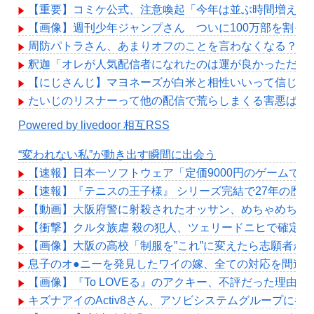
【重要】コミケ公式、注意喚起「今年は並ぶ時間増えま
【画像】週刊少年ジャンプさん ついに100万部を割っ
周防パトラさん、あまりオフのことを言わなくなる？
釈迦「オレが人気配信者になれたのは運が良かっただけ
【にじさんじ】マヨネーズが白米と相性いいって信じ難
たいじのリスナーって他の配信で荒らしまくる害悪ばっ
Powered by livedoor 相互RSS
“変われない私”が動き出す瞬間に出会う
【速報】日本一ソフトウェア「定価9000円のゲームで
【速報】『テニスの王子様』 シリーズ完結で27年の歴
【動画】大阪府警に射殺されたオッサン、めちゃめちゃ
【衝撃】クルタ族虐 殺の犯人、ツェリードニヒで確定！
【画像】大阪の高校「制服を”これ”に変えたら志願者が
息子のオ●ニーを発見したワイの嫁、全ての対応を間違
【画像】『To LOVEる』のアクキー、不評だった理由が
キズナアイのActiv8さん、アソビシステムグループに