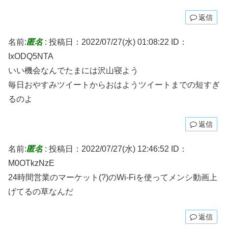
返信
名前:
匿名
:
投稿日：2022/07/27(水) 01:08:22
ID：
IxODQ5NTA
いい機会なんでたまには沢山寝よう
毎日おやすみツイートからおはようツイートまでの短すぎ
るのよ
返信
名前:
匿名
:
投稿日：2022/07/27(水) 12:46:52
ID：
M0OTkzNzE
24時間営業のマーケット(?)のWi-Fiを使ってメンシ動画上
げてるの草なんだ
返信