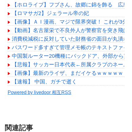
【ホロライブ】フブさん、故郷に錦を飾る 広島
【ロマサガ2】ジェラール帝の妃
【画像】ＡＩ漫画、マジで限界突破！ これが3分
【動画】名古屋栄で不良外人が警察官を突き飛ば
消費税減税に反対していた財務省の面目が丸潰れ
パスワード多すぎて管理メモ帳のテキストファイ
中国製ルーター20機種にバックドア、外部から完
【悲報】サッカー日本代表←所属クラブのネームバ
【画像】最新のライザ、まだイケるｗｗｗｗｗ
【速報】 中国、ガチで逝く
Powered by livedoor 相互RSS
関連記事