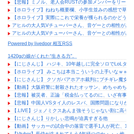
【悲報】ミノル、老人会RUSTの参加メンバーをリーク
【ホロライブ】ねねち概要欄、小学生並みの感想で草
【ホロライブ】実際にこれで栄養が獲られるのかどうか
アヒルの大人気Vチューバーさん、音ゲーとの相性があ
アヒルの大人気Vチューバーさん、音ゲーとの相性があ
Powered by livedoor 相互RSS
1420gの娘がくれた“生きる力”。
【にじさんじ】 ハジキ、10年越しに完全ソロでLoLダ
【ホロライブ】 みこちは本当こういうの上手いなｗｗｗ
【にじさんじ】 クソガバアホアホ裁判にブチギレ魔女
【動画】大阪府警に射殺されたオッサン、めちゃめちゃ
【悲報】被災者、正論「税金払ってるのに、いざ有事に
【悲報】中国人VSタイ人のレスバ、国際問題になりか
【.LIVE】ジェノミクスあんま強そうじゃない割に高そ
【にじさんじ】りかしぃ悲鳴が迫真すぎる他
【動画】サッカーの試合中の落雷で選手1人が死亡、12
【Vtuber】長侍が生まれてもう4年経つのか・・・他