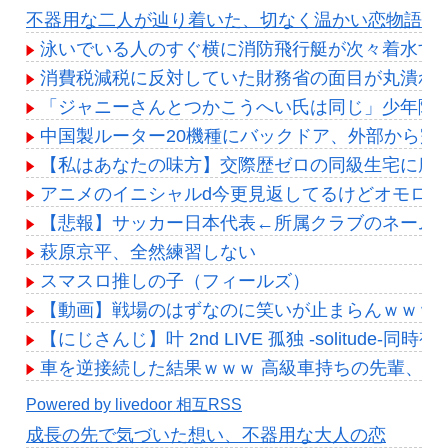
Powered by livedoor 相互RSS
不器用な二人が辿り着いた、切なく温かい恋物語
泳いでいる人のすぐ横に消防飛行艇が次々着水す
消費税減税に反対していた財務省の面目が丸潰れ
「ジャニーさんとつかこうへい氏は同じ」少年隊
中国製ルーター20機種にバックドア、外部から完
【私はあなたの味方】交際歴ゼロの同級生宅に唐揚
アニメのイニシャルd今更見返してるけどオモロい
【悲報】サッカー日本代表←所属クラブのネームバ
萩原京平、全然練習しない
スマスロ推しの子（フィールズ）
【動画】戦場のはずなのに笑いが止まらんｗｗｗ 
【にじさんじ】叶 2nd LIVE 孤独 -solitud
車を逆接続した結果ｗｗｗ 高級車持ちの先輩、C
Powered by livedoor 相互RSS
成長の先で気づいた想い、不器用な大人の恋