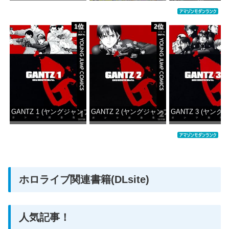
価格：¥5,000
価格：¥5,645
価格：¥6
1位
2位
GANTZ 1 (ヤングジャンプコミックスDIGITAL)
GANTZ 2 (ヤングジャンプコミックスDIGITAL
GANTZ 3 (ヤング
価格：¥100
価格：¥100
価格：
ホロライブ関連書籍(DLsite)
人気記事！