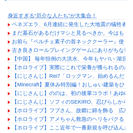
身近すぎる“厄介な人たち”が大集合！
ベネズエラ、6月連続に発生した大地震の犠牲者が「
まだ墓石があるだけマシと見るべきか。今はもう
お前ら『ペルチェ素子の首ネッククーラー』使っ
古き良きロールプレイングゲームにありがちな事
【中国】 毎年恒例の大洪水、今年もヤバい 湖北
【ホロライブ】実際にこれで栄養が獲られるのか
【にじさんじ】Rei7「ロックマン、始めるんだ
【Minecraft】夏休み特別編！おしゅい建築をひさし
【にじさんじ】ののは、初の後輩コラボ！あゆゆとおは
【にじさんじ】ソフィのSEKIRO、忍びらしから
【ホロライブ】フブさん、故郷に錦を飾る 広島
【ホロライブ】アメちゃん救急のヘリをパクる→落下【
【ホロライブ】ここ近年で一番新規を呼び込んだ