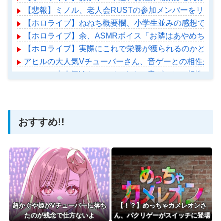
【悲報】ミノル、老人会RUSTの参加メンバーをリー
【ホロライブ】ねねち概要欄、小学生並みの感想で草
【ホロライブ】余、ASMRボイス「お隣はあやめちゃ
【ホロライブ】実際にこれで栄養が獲られるのかどうか
アヒルの大人気Vチューバーさん、音ゲーとの相性があ
アヒルの大人気Vチューバーさん、音ゲーとの相性があ
【ホロライブ】アメちゃん救急のヘリをパクる→落下【ho
おすすめ!!
Powered by livedoor 相互RSS
超かぐや姫がVチューバーに落ち
【！？】めっちゃカメレオンさ
たのが残念で仕方ないよ
ん、パクリゲーがスイッチに登場