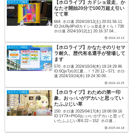
【ホロライブ】カドショ並走、か
ホロライブ3期生
なたそ開始20分で100万超え引い
てて草
664: ホロ速 2024/10/12(土) 20:01:56.11
ID:2nU9y9Po0カドショ並走きｔら！738:
ホロ速 2024/10/12(土) 20:16:37.04
ID:1CznX2N10幸運🐰の本領発揮するか
2024.10.13
785: ...
【ホロライブ】かなたそのリセマ
ホロライブ4期生
ラ耐久、歴代有名選手が登場して
ます
570: ホロ速 2024/10/24(木) 19:24:29.96
ID:0QjxTjrL0江夏…！？20:12～571: ホロ
速 2024/10/24(木) 19:24:30.09
ID:5gYiqdgI0初手江夏マジ！？ｗ575:
2024.10.25
ホ...
【ホロライブ】わための第一印
ホロライブ4期生
象、おっ○いがデカいと思ってい
たふぶじい草
150: ホロ速 2025/04/17(木) 19:08:09.16
ID:1Y7X+PfG0おっ○いがデカいと思って
いたふぶじい草6:22～152: ホロ速
2025/04/17(木) 19:08:23.85 ID:hIl5YGtuH
2025.04.18
わた...