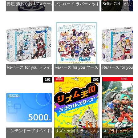
壽屋 湊あくあ 1/7スケール PVC製 塗装済み完成品フィギュア PP942
ブシロード ラバーマットコレクション Vol.851 ホロラ
Selfie Girl がお
価格：¥13,356
価格：¥2,530
価格：¥2
Reバース for you トライアルデッキ ホロライブプロダクション ver.ホ
Reバース for you ブースターパック ホロラ
Reバース for y
価格：¥1,650
価格：¥2,980
価格：¥1
1位
2位
ニンテンドープリペイド番号 5000円|オンラインコード版
リズム天国 ミラクルスターズ -Switch
スプラトゥーン レイダ