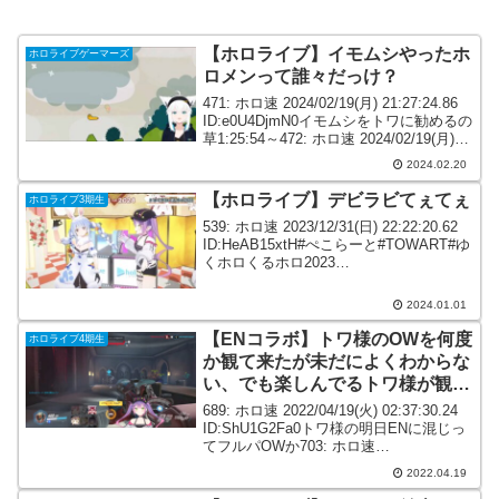
【ホロライブ】イモムシやったホ
ホロライブゲーマーズ
ロメンって誰々だっけ？
471: ホロ速 2024/02/19(月) 21:27:24.86
ID:e0U4DjmN0イモムシをトワに勧めるの
草1:25:54～472: ホロ速 2024/02/19(月)
21:27:31.41 ID:r/a3yMpm0イモムシや...
2024.02.20
【ホロライブ】デビラビてぇてぇ
ホロライブ3期生
539: ホロ速 2023/12/31(日) 22:22:20.62
ID:HeAB15xtH#ぺこらーと#TOWART#ゆ
くホロくるホロ2023
pic.twitter.com/kibBpL0EXM— ねこやま
(@neko_yama) ...
2024.01.01
【ENコラボ】トワ様のOWを何度
ホロライブ4期生
か観て来たが未だによくわからな
い、でも楽しんでるトワ様が観ら
れるからそれでいいのだ
689: ホロ速 2022/04/19(火) 02:37:30.24
ID:ShU1G2Fa0トワ様の明日ENに混じっ
てフルパOWか703: ホロ速
2022/04/19(火) 03:12:05.49
2022.04.19
ID:Ave4uCwc0このメンツ ト...