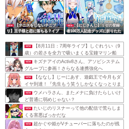
忙しくて無理だろう」
【テニスをしないテニプ
【にじさんじ】リゼの登録
NEW
NEW
リ】王子様と恋に落ちる？イブ
者100万人記念グッズに折りたた
ラヒム！
み傘『傘で草』『晴れてても雨
降りそう』
【8月11日：7周年ライブ】しぐれうい（9
NEW
歳）の若さを全力で吸いまくる宝鐘マリン船
長！爆笑必至の掛け合いと二人の尊すぎる関係
キズナアイのActiv8さん、アソビシステム
NEW
性は見逃し厳禁のショート動画！
グループに参画！さらなる連携強化へ
【ななし】じーにあす、遊戯王で今月もダ
NEW
イヤ到達！『先生もう笑うしかなくなっとりま
すやん』『とんでもないバケモンを産み出して
ウメハラさん、またメナに負けたらしいけ
NEW
しまった』
ど普通に弱めじゃない？
たいじのリスナーって他の配信で荒らしま
NEW
くる害悪ばっかだな
超かぐや姫がVチューバーに落ちたのが残
NEW