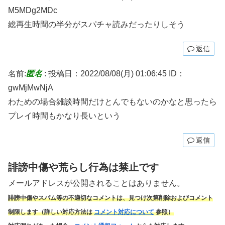
M5MDg2MDc
総再生時間の半分がスパチャ読みだったりしそう
返信
名前:
匿名
:
投稿日：2022/08/08(月) 01:06:45
ID：
gwMjMwNjA
わための場合雑談時間だけとんでもないのかなと思ったら
プレイ時間もかなり長いという
返信
誹謗中傷や荒らし行為は禁止です
メールアドレスが公開されることはありません。
誹謗中傷やスパム
等の不適切なコメントは、見つけ次第削除およびコメント
制限します（詳しい対応方法は
コメント対応について
参照）