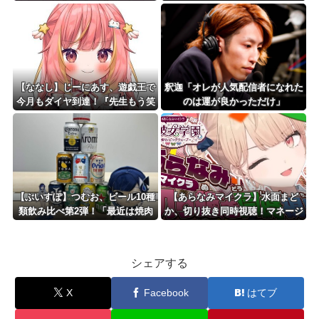
してしまうｗｗｗｗｗｗｗｗｗｗ
【ななし】じーにあす、遊戯王で
釈迦「オレが人気配信者になれた
今月もダイヤ到達！『先生もう笑
のは運が良かっただけ」
うしかなくなっとりますやん』
『とんでもないバケモンを産み出
してしまった』
【ぶいすぽ】つむお、ビール10種
【あらなみマイクラ】水面まど
類飲み比べ第2弾！「最近は焼肉
か、切り抜き同時視聴！マネージ
屋で最初にビールを頼むくらい好
ャーがこれ同時視聴しましょう！
き」
ってやってんの草
シェアする
X
Facebook
はてブ