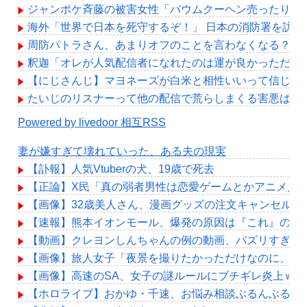
ジャンポケ斉藤の被害女性「バウムクーヘン売ったりTik
海外「世界で日本を死守するぞ！」 日本の消防署を訪
周防パトラさん、あまりオフのことを言わなくなる？
釈迦「オレが人気配信者になれたのは運が良かっただけ
【にじさんじ】マヨネーズが白米と相性いいって信じ難
たいじのリスナーって他の配信で荒らしまくる害悪ばっ
Powered by livedoor 相互RSS
妻が嫌すぎて壊れていった、ある夫の現実
【訃報】人気Vtuberの犬、19歳で死去
【正論】X民「真の弱者男性は恋愛ゲームとかアニメ見てな
【画像】32歳美人さん、漫画グッズの注文キャンセルを
【速報】熊本イオンモール、爆発の原因は『これ』の可
【動画】クレヨンしんちゃんの例の動画、バズリすぎて
【画像】旅人女子「夜景を撮りたかっただけなのに、故郷
【画像】高速のSA、女子の謎ルールにブチギレ炎上ｗ
【ホロライブ】おかゆ・千速、お悩み相談ぶるんぶるん