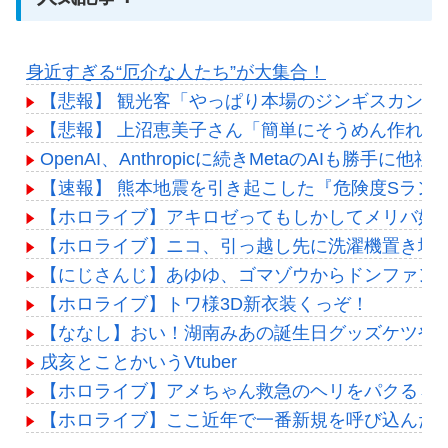
身近すぎる“厄介な人たち”が大集合！
【悲報】 観光客「やっぱり本場のジンギスカンは
【悲報】 上沼恵美子さん「簡単にそうめん作れ言
OpenAI、Anthropicに続きMetaのAIも勝手
【速報】 熊本地震を引き起こした『危険度Sラン
【ホロライブ】アキロゼってもしかしてメリバ好
【ホロライブ】ニコ、引っ越し先に洗濯機置き場
【にじさんじ】あゆゆ、ゴマゾウからドンファン
【ホロライブ】トワ様3D新衣装くっぞ！
【ななし】おい！湖南みあの誕生日グッズケツや
戌亥とことかいうVtuber
【ホロライブ】アメちゃん救急のヘリをパクる→落下【
【ホロライブ】ここ近年で一番新規を呼び込んだ