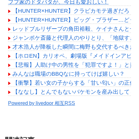
ブブ家のドタバタが、今日も愛おしい！
【HUNTER×HUNTER】クラピカモテ過ぎだろ
【HUNTER×HUNTER】ビッグ・ブラザー…どう
レッドブルリザーブの角田裕毅、ケイナさんと一
ジャンポケ斎藤と代理人のやりとり、「地獄すぎ
才木浩人が降板した瞬間に梅野も交代するべきだっ
【ホロEN】カリオペ、劇場版『メイドインアビ
【悲報】人助け中の男性を「犯罪ですよ！」と責
みんなは職場のBBQなに持ってけば嬉しい？
【衝撃】若い女の子からする「甘い匂い」の正体、まさか分
【ななし】とんでもないバケモンを産み出してし
Powered by livedoor 相互RSS