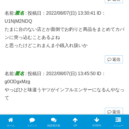
名前:
匿名
:
投稿日：2022/08/07(日) 13:30:41
ID：
U1NjM2NDQ
たまに台のない店とか面倒でお釣りと商品をまとめてカバ
ンに突っ込むことあるよね
と思ったけどこれまんま小銭入れ扱いか
返信
名前:
匿名
:
投稿日：2022/08/07(日) 13:45:50
ID：
g0ODgxMzg
やっぱひと味違うヤツがインフルエンサーになるんやなっ
て
返信
名前:
匿名
:
投稿日：2022/08/07(日) 15:39:01
ID：
ホーム
コメント
雑談掲示板
UP
DOWN
メニュー