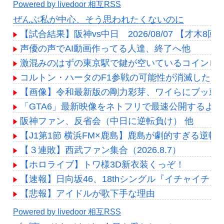
Powered by livedoor 相互RSS
ぜんぶ私が中心、そう思われたくないのに
【試合結果】阪神vs中日 2026/08/07 【才木8
声優の声でAI動画作ってる人達、終了へ他
激混みのはずの東京駅で鍵が空いているコインロ
コルトン・ハータのF1参戦の可能性が消滅したら
【画像】令和最新版の剛力彩芽、ワイらにブッ刺さりまくりと話
「GTA6」最新映像をネトフリで最速公開するよ！
阪神ファン、反省会（中日に逆転負け） 他
【J1第1節 横浜FM×鹿島】鹿島が劇的すぎる逆
【３連敗】西武ファン集合（2026.8.7）
【ホロライブ】トワ様3D新衣装くっぞ！
【速報】日向坂46、18thシングル『イチャイチ
【悲報】アイドルが歌下手な理由
Powered by livedoor 相互RSS