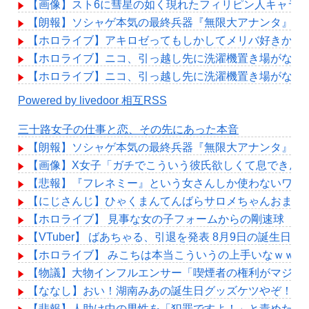
【画像】スト6に彗星の如く現れたフィリピン人キャラ
【朗報】ソシャゲ本気の最終兵器『無限大アナンタ』遂に
【ホロライブ】アキロゼってもしかしてメリバ好きか？
【ホロライブ】ニコ、引っ越し先に洗濯機置き場がない
【ホロライブ】ニコ、引っ越し先に洗濯機置き場がない
Powered by livedoor 相互RSS
三十路女子の仕事と恋、その先にあった本音
【朗報】ソシャゲ本気の最終兵器『無限大アナンタ』遂に
【画像】X女子「ガチでこういう彼氏欲しくて息できん」 
【悲報】『フレネミー』という女さんしか使わないワー
【にじさんじ】ひゃくまんてんばらサロメちゃんおまん
【ホロライブ】 見事な女の子フォームからの剛速球
【VTuber】 ばあちゃる、引退を発表 8月9日の誕生日
【ホロライブ】 みこちは本当こういうの上手いなｗｗｗ
【物議】大物インフルエンサー「喫煙者の権利がマジで
【ななし】おい！湖南みあの誕生日グッズケツやぞ！！
【悲報】人助け中の男性を「犯罪ですよ！」と責めた女