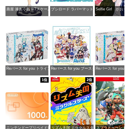
壽屋 湊あくあ 1/7スケール PVC製 塗装済み完成品フィギュア PP942
ブシロード ラバーマットコレクション Vol.851 ホロラ
Selfie Girl がお
価格：¥13,356
価格：¥2,530
価格：¥2
Reバース for you トライアルデッキ ホロライブプロダクション ver.ホ
Reバース for you ブースターパック ホロラ
Reバース for y
価格：¥1,650
価格：¥2,980
価格：¥1
1位
2位
ニンテンドープリペイド番号 1000円|オンラインコード版
リズム天国 ミラクルスターズ -Switch
スプラトゥーン レイダ