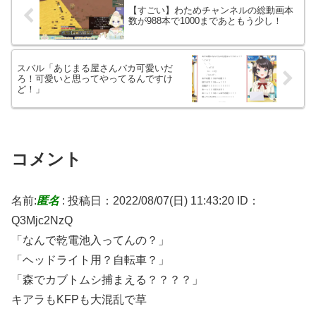
【すごい】わためチャンネルの総動画本
数が988本で1000まであともう少し！
スバル「あじまる屋さんバカ可愛いだ
ろ！可愛いと思ってやってるんですけ
ど！」
コメント
名前:
匿名
:
投稿日：2022/08/07(日) 11:43:20
ID：
Q3Mjc2NzQ
「なんで乾電池入ってんの？」
「ヘッドライト用？自転車？」
「森でカブトムシ捕まえる？？？？」
キアラもKFPも大混乱で草