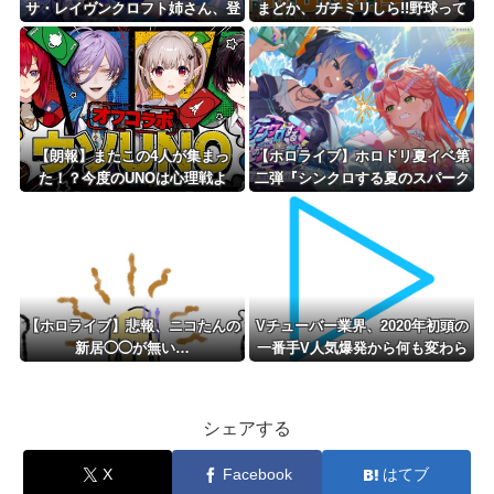
サ・レイヴンクロフト姉さん、登
まどか、ガチミリしら!!野球って
録者数100万人達成！
何？ルールを学ぼう!!
【朗報】またこの4人が集まっ
【ホロライブ】ホロドリ夏イベ第
た！？今度のUNOは心理戦よ
二弾『シンクロする夏のスパーク
【にじさんじ/える】
ル』明日から開催！！ガチャ追加
は水着みこめっと
【ホロライブ】悲報、ニコたんの
Vチューバー業界、2020年初頭の
新居◯◯が無い…
一番手V人気爆発から何も変わら
ない……
シェアする
X
Facebook
はてブ