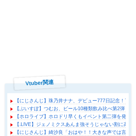
Vtuber関連
【にじさんじ】珠乃井ナナ、デビュー777日記念！77
【ぶいすぽ】つむお、ビール10種類飲み比べ第2弾！
【ホロライブ】ホロドリ早くもイベント第二弾を発表！
【.LIVE】ジェノミクスあんま強そうじゃない割に高
【にじさんじ】綺沙良「おはや！！大きな声では言えな