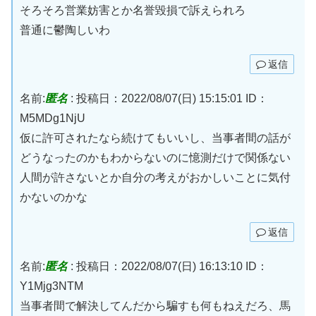
そろそろ営業妨害とか名誉毀損で訴えられろ
普通に鬱陶しいわ
返信
名前:
匿名
:
投稿日：2022/08/07(日) 15:15:01
ID：
M5MDg1NjU
仮に許可されたなら続けてもいいし、当事者間の話が
どうなったのかもわからないのに憶測だけで関係ない
人間が許さないとか自分の考えがおかしいことに気付
かないのかな
返信
名前:
匿名
:
投稿日：2022/08/07(日) 16:13:10
ID：
Y1Mjg3NTM
当事者間で解決してんだから騙すも何もねえだろ、馬