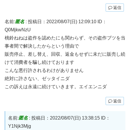
返信
名前:
匿名
:
投稿日：2022/08/07(日) 12:09:10
ID：
Q0MjkwNzU
桃鈴ねねは盗作を認めたにも関わらず、その盗作ブツを当
事者間で解決したからという理由で
販売停止、差し替え、回収、返金もせずに未だに販売し続
けて消費者を騙し続けております
こんな悪行許されるわけがありません
絶対に許さない、ゼッタイニダ
この訴えは永遠に続けていきます。エイエンニダ
返信
名前:
匿名
:
投稿日：2022/08/07(日) 13:38:15
ID：
Y1Njk3Mjg