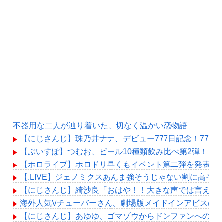
不器用な二人が辿り着いた、切なく温かい恋物語
【にじさんじ】珠乃井ナナ、デビュー777日記念！77
【ぶいすぽ】つむお、ビール10種類飲み比べ第2弾！「
【ホロライブ】ホロドリ早くもイベント第二弾を発表！！
【.LIVE】ジェノミクスあんま強そうじゃない割に高そ
【にじさんじ】綺沙良「おはや！！大きな声では言えな
海外人気Vチューバーさん、劇場版メイドインアビスの
【にじさんじ】あゆゆ、ゴマゾウからドンファンへの進