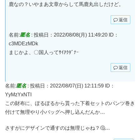
鹿なの？いやまあ文章からして馬鹿丸出しだけど。
返信
名前:
匿名
:
投稿日：2022/08/08(月) 11:49:20
ID：
c3MDEzMDk
まじかよ、〇国人ってｻｲｱｸﾀﾞﾅｰ
返信
名前:
匿名
:
投稿日：2022/08/07(日) 12:11:59
ID：
YyMzYxNTI
この財布に、ぽるぽるから貰った下着セットのパンツ巻き
付けて無理やり小バッグへ押し込んだんか…
さすがにデザインで通すのは無理じゃね？🤔…