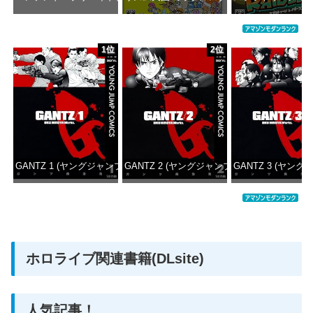
価格：¥1,000
価格：¥5,645
価格：¥6
1位
2位
GANTZ 1 (ヤングジャンプコミックスDIGITAL)
GANTZ 2 (ヤングジャンプコミックスDIGITAL
GANTZ 3 (ヤング
価格：¥100
価格：¥100
価格：
ホロライブ関連書籍(DLsite)
人気記事！