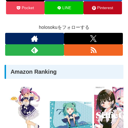
Pocket
LINE
Pinterest
holosokuをフォローする
Amazon Ranking