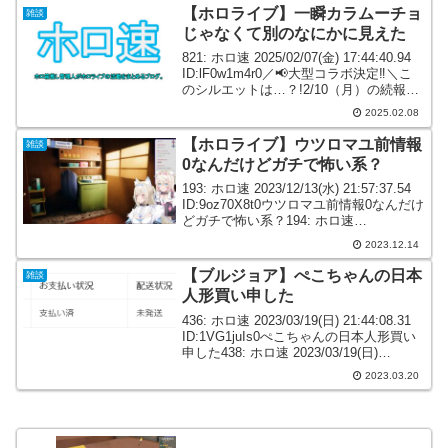
【ホロライブ】一瞬カラムーチョ
雑談
じゃなくて別のなにかに見えた
821: ホロ速 2025/02/07(金) 17:44:40.94
ID:lF0w1m4r0／📢大型コラボ決定‼＼こ
のシルエットは…？!2/10（月）の続報を
まて👀✨ pic.twitter.com/mHMsJMIewo—
2025.02.08
ストリートファ...
【ホロライブ】ウツロマユ前情報
雑談
0なんだけどガチで怖い系？
193: ホロ速 2023/12/13(水) 21:57:37.54
ID:9oz70X8t0ウツロマユ前情報0なんだけ
どガチで怖い系？194: ホロ速
2023/12/13(水) 21:58:21.89
2023.12.14
ID:5iLopKcm0>>193...
【ブルジョア】ぺこちゃんの日本
雑談
人形買い申した
436: ホロ速 2023/03/19(日) 21:44:08.31
ID:1VG1juIs0ぺこちゃんの日本人形買い
申した438: ホロ速 2023/03/19(日)
21:44:47.44 ID:SUlz1AES0>>436ブルジ
2023.03.20
ョア～...