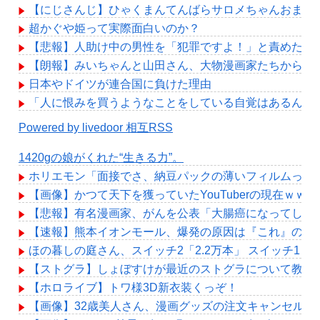
【にじさんじ】ひゃくまんてんばらサロメちゃんおまん
超かぐや姫って実際面白いのか？
【悲報】人助け中の男性を「犯罪ですよ！」と責めた女
【朗報】みいちゃんと山田さん、大物漫画家たちから絶
日本やドイツが連合国に負けた理由
「人に恨みを買うようなことをしている自覚はあるんだ
Powered by livedoor 相互RSS
1420gの娘がくれた“生きる力”。
ホリエモン「面接でさ、納豆パックの薄いフィルムって
【画像】かつて天下を獲っていたYouTuberの現在ｗｗｗ
【悲報】有名漫画家、がんを公表「大腸癌になってしま
【速報】熊本イオンモール、爆発の原因は『これ』の可
ほの暮しの庭さん、スイッチ2「2.2万本」 スイッチ1「1
【ストグラ】しょぼすけが最近のストグラについて教え
【ホロライブ】トワ様3D新衣装くっぞ！
【画像】32歳美人さん、漫画グッズの注文キャンセルを