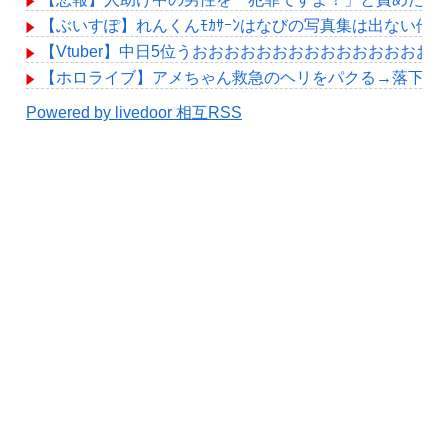
【ぶいすぽ】れんくんﾓｶｻｰﾝはなびの写真集は出ない他
【Vtuber】中日5位うおおおおおおおおおおおおおおお
【ホロライブ】アメちゃん救急のヘリをパクる→落下【hol
Powered by livedoor 相互RSS