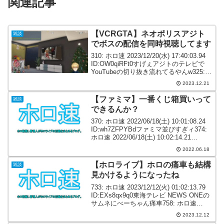
関連記事
【VCRGTA】ネオポリスアジト
雑談
でボスの配信を同時視聴してます
310: ホロ速 2023/12/20(水) 17:40:03.94
ID:OW0qiRFt0すげぇアジトのテレビで
YouTubeの切り抜き流れてるやんw325:
ホロ速 2023/12/20(水) 17:43:38.35
2023.12.21
ID:Ts3Aw...
【ファミマ】一番くじ箱買いって
雑談
できるんか？
370: ホロ速 2022/06/18(土) 10:01:08.24
ID:wh7ZFPYBdファミマ並びすぎィ374:
ホロ速 2022/06/18(土) 10:02:14.21
ID:mdudtV1g0>>370一番くじ引きに行っ
2022.06.18
てんの...
【ホロライブ】ホロの痛車も結構
雑談
見かけるようになったね
733: ホロ速 2023/12/12(火) 01:02:13.79
ID:EXs8qx9q0東海テレビ NEWS ONEの
サムネにべーちゃん痛車758: ホロ速
2023/12/12(火) 01:11:56.30
2023.12.12
ID:cgGQ+6Qm0...