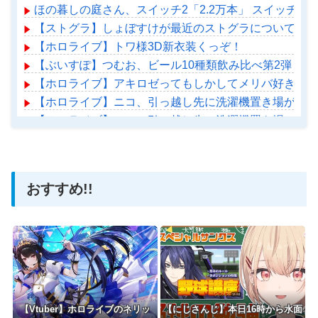
ほの暮しの庭さん、スイッチ2「2.2万本」 スイッチ1「
【ストグラ】しょぼすけが最近のストグラについて教え
【ホロライブ】トワ様3D新衣装くっぞ！
【ぶいすぽ】つむお、ビール10種類飲み比べ第2弾！
【ホロライブ】アキロゼってもしかしてメリバ好きか？
【ホロライブ】ニコ、引っ越し先に洗濯機置き場がない
【ホロライブ】ニコ、引っ越し先に洗濯機置き場がない
【ホロライブ】アメちゃん救急のヘリをパクる→落下【ho
おすすめ!!
Powered by livedoor 相互RSS
【Vtuber】ホロライブのネリッ
【にじさんじ】本日16時から水面