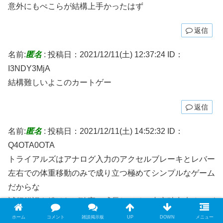
意外にもぺこらが結構上手かったはず
返信
名前:
匿名
:
投稿日：2021/12/11(土) 12:37:24
ID：
I3NDY3MjA
結構難しいよこのカートゲー
返信
名前:
匿名
:
投稿日：2021/12/11(土) 14:52:32
ID：
Q4OTA0OTA
トライアルズはアナログ入力のアクセルブレーキとレバー
左右での体重移動のみで成り立つ極めてシンプルなゲーム
だからな
試行錯誤を続ければ確実に成長してその内突破出来るのが
素晴らしい
ホーム
コメント
雑談掲示板
UP
DOWN
メニュー