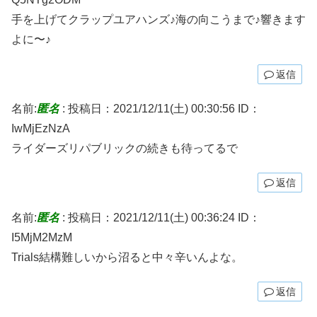
手を上げてクラップユアハンズ♪海の向こうまで♪響きます
よに〜♪
返信
名前:
匿名
:
投稿日：2021/12/11(土) 00:30:56
ID：
IwMjEzNzA
ライダーズリパブリックの続きも待ってるで
返信
名前:
匿名
:
投稿日：2021/12/11(土) 00:36:24
ID：
I5MjM2MzM
Trials結構難しいから沼ると中々辛いんよな。
返信