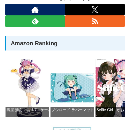
Amazon Ranking
壽屋 湊あくあ 1/7スケール PVC製 塗装済み完成品フィギュア PP942
ブシロード ラバーマットコレクション Vol.851 ホロラ
Selfie Girl がお
価格：¥13,356
価格：¥2,530
価格：¥2