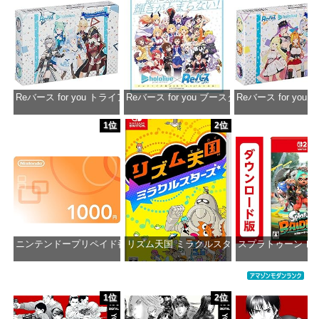
Reバース for you トライアルデッキ ホロライブプロダクション ver.ホ
Reバース for you ブースターパック ホロラ
Reバース for y
価格：¥1,650
価格：¥2,980
価格：¥1
1位
2位
ニンテンドープリペイド番号 1000円|オンラインコード版
リズム天国 ミラクルスターズ -Switch
スプラトゥーン レ
価格：¥1,000
価格：¥5,595
価格：¥5
1位
2位