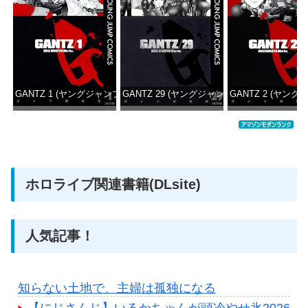
GANTZ 1 (ヤングジャンプコミックスDIGITAL)
GANTZ 29 (ヤングジャンプコミックスDIGITA
GANTZ 2 (ヤング
価格：¥617
価格：¥647
価格：
ホロライブ関連書籍(DLsite)
人気記事！
知らない土地で、主婦は孤独になる
【にじさんじ】いるかちゃんが頭冷やせ氷2026