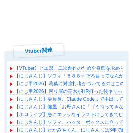
Vtuber関連
【VTuber】ピエ郎、二次創作のため全身図を求めら
【にじさんじ】ソフィ「８８８✨ ぞろ目ってなんか嬉
【にじ甲2026】葛葉に対強打者がついてるのはこのバ
【にじ甲2026】困り眉の笹木がHR打った後キリっと
【にじさんじ】委員長、Claude Codeまで手出して
【にじさんじ】健屋「お母さんに「ゴミ持ってきなさい
【ホロライブ】急にエッッなイラスト出してきてびっく
【にじさんじ】ソフィ、バッターボックスに立ってみた
【にじさんじ】たかみやくん、にじさんじは3年で終わ