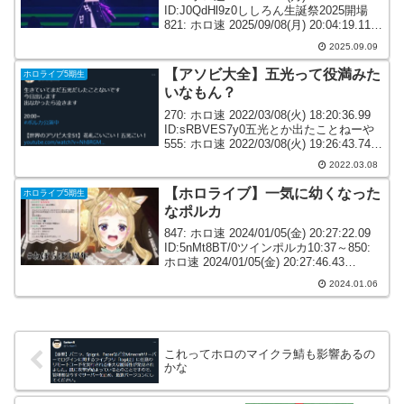
ID:J0QdHl9z0ししろん生誕祭2025開場
821: ホロ速 2025/09/08(月) 20:04:19.11
ID:J0QdHl9z0834: ホロ速 2025...
2025.09.09
【アソビ大全】五光って役満みた
ホロライブ5期生
いなもん？
270: ホロ速 2022/03/08(火) 18:20:36.99
ID:sRBVES7y0五光とか出たことねーや
555: ホロ速 2022/03/08(火) 19:26:43.74
ID:kCvww8uM0生きていてまだ五光だし
2022.03.08
たことな...
【ホロライブ】一気に幼くなった
ホロライブ5期生
なポルカ
847: ホロ速 2024/01/05(金) 20:27:22.09
ID:5nMt8BT/0ツインポルカ10:37～850:
ホロ速 2024/01/05(金) 20:27:46.43
ID:9ujycIZo0ぽぅぽぅ焦らすね862: ホ...
2024.01.06
これってホロのマイクラ鯖も影響あるの
かな