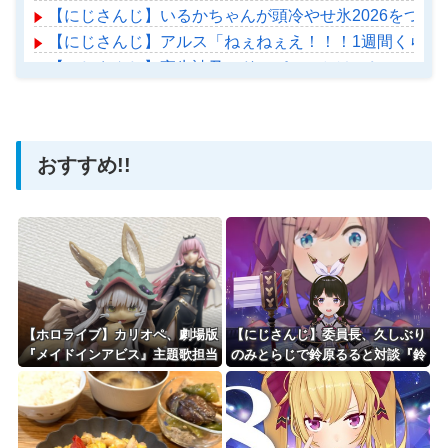
【にじさんじ】いるかちゃんが頭冷やせ氷2026をつ
【にじさんじ】アルス「ねぇねぇえ！！！1週間くらい
【にじさんじ】夜牛詩乃、ドーパミンとは。しのの学術
【ホロライブ】アメちゃん救急のヘリをパクる→落下【ho
おすすめ!!
Powered by livedoor 相互RSS
【ホロライブ】カリオペ、劇場版
【にじさんじ】委員長、久しぶり
『メイドインアビス』主題歌担当
のみとらじで鈴原るると対談『鈴
に！！！
原の卒業そんなショックやったん
か』『るるちゃんほんひまからに
じさんじ知ったんか』