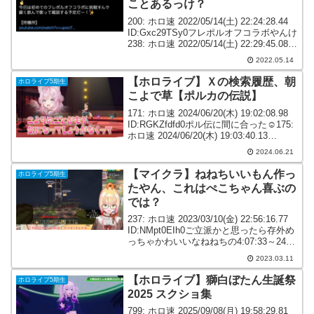
ことあるっけ？
200: ホロ速 2022/05/14(土) 22:24:28.44
ID:Gxc29TSy0フレポルオフコラボやんけ
238: ホロ速 2022/05/14(土) 22:29:45.08
ID:dM8YjUHA0フレポルオフ！？マジか
2022.05.14
よ、酒...
【ホロライブ】Ｘの検索履歴、朝
ホロライブ5期生
こよで草【ポルカの伝説】
171: ホロ速 2024/06/20(木) 19:02:08.98
ID:RGKZfdfd0ポル伝に間に合った☺175:
ホロ速 2024/06/20(木) 19:03:40.13
ID:DvfF2/1I0ポルカがちゃんとエックス
2024.06.21
って言っ...
【マイクラ】ねねちいいもん作っ
ホロライブ5期生
たやん、これはぺこちゃん喜ぶの
では？
237: ホロ速 2023/03/10(金) 22:56:16.77
ID:NMpt0EIh0ご立派かと思ったら存外め
っちゃかわいいなねねちの4:07:33～245:
ホロ速 2023/03/10(金) 22:57:30.30
2023.03.11
ID:rjX...
【ホロライブ】獅白ぼたん生誕祭
ホロライブ5期生
2025 スクショ集
799: ホロ速 2025/09/08(月) 19:58:29.81