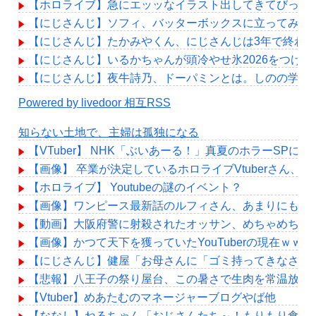
【ホロライブ】急にエッッなイラスト出してきてびっく
【にじさんじ】ソフィ、バッターボックスに立ってみた
【にじさんじ】たかみやくん、にじさんじは3年で終わ
【にじさんじ】いるかちゃんが頭冷やせ氷2026をつけ
【にじさんじ】夜牛詩乃、ドーパミンとは。しのの学術
Powered by livedoor 相互RSS
知らない土地で、主婦は孤独になる
【VTuber】 NHK「ぶいあーる！」真夏のホラーSPに月ノ
【画像】 卒業が決定しているホロライブVtuberさん
【ホロライブ】 Youtubeの謎のイベント？
【画像】ワンピース最新話のルフィさん、あまりにも情
【動画】大阪府警に射殺されたオッサン、めちゃめちゃ
【画像】かつて天下を獲っていたYouTuberの現在ｗｗｗ
【にじさんじ】健屋「お母さんに「ゴミ持ってきなさい
【悲報】八王子の祭り屋台、この暑さで生肉を常温放置
【Vtuber】めあたむのマネージャーブログやば他
【ななし】ねるちゃん「おじさんたち～！もりもり食べ