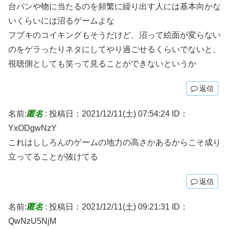
台パンや物に当たるのを頻繁に繰り出す人には基本向かな
いくらいには沼るゲームよな
フブキのコイキングもそうだけど、沼って絵面が変らない
のをゲラったりネタにしてやり過ごせるくらいでないと、
視聴側としても笑って見ることができないというか
返信
名前:
匿名
:
投稿日：2021/12/11(土) 07:54:24
ID：
YxODgwNzY
これはししろんのゲームの地力の高さかあるからこそ成り
立ってることが抜けてる
返信
名前:
匿名
:
投稿日：2021/12/11(土) 09:21:31
ID：
QwNzU5NjM