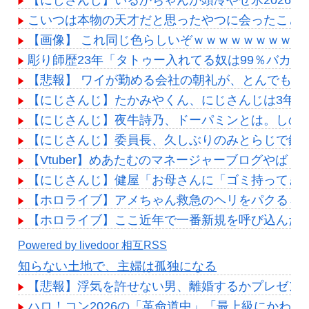
こいつは本物の天才だと思ったやつに会ったこと
【画像】 これ同じ色らしいぞｗｗｗｗｗｗｗｗｗ
彫り師歴23年「タトゥー入れてる奴は99％バカ
【悲報】 ワイが勤める会社の朝礼が、とんでもな
【にじさんじ】たかみやくん、にじさんじは3年で
【にじさんじ】夜牛詩乃、ドーパミンとは。しの
【にじさんじ】委員長、久しぶりのみとらじで鈴
【Vtuber】めあたむのマネージャーブログやば
【にじさんじ】健屋「お母さんに「ゴミ持ってき
【ホロライブ】アメちゃん救急のヘリをパクる→落下【
【ホロライブ】ここ近年で一番新規を呼び込んだ
Powered by livedoor 相互RSS
知らない土地で、主婦は孤独になる
【悲報】浮気を許せない男、離婚するかプレゼン
ハロ！コン2026の「革命道中」「最上級にかわい