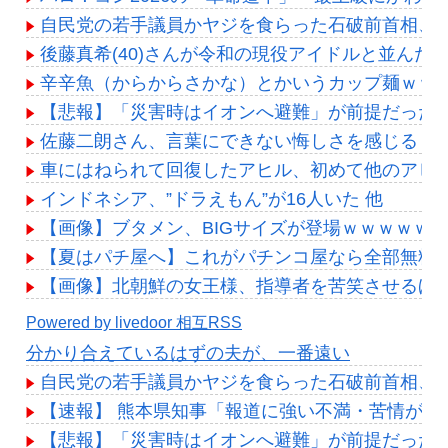
自民党の若手議員かヤジを食らった石破前首相、
後藤真希(40)さんが令和の現役アイドルと並んだ
辛辛魚（からからさかな）とかいうカップ麺ｗｗ
【悲報】「災害時はイオンへ避難」が前提だった
佐藤二朗さん、言葉にできない悔しさを感じる・・
車にはねられて回復したアヒル、初めて他のアヒ
インドネシア、”ドラえもん”が16人いた 他
【画像】ブタメン、BIGサイズが登場ｗｗｗｗｗｗ
【夏はパチ屋へ】これがパチンコ屋なら全部無料
【画像】北朝鮮の女王様、指導者を苦笑させるほど
Powered by livedoor 相互RSS
分かり合えているはずの夫が、一番遠い
自民党の若手議員かヤジを食らった石破前首相、
【速報】 熊本県知事「報道に強い不満・苦情が寄
【悲報】「災害時はイオンへ避難」が前提だった