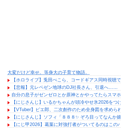
大変だけど幸せ。等身大の子育て物語。
【ホロライブ】兎田ぺこら、コードギアス同時視聴で10
【悲報】元レペゼン地球のDJ社長さん、引退へ……
自分の息子がゼンゼロとか原神とかやってたらスマホ破
【にじさんじ】いるかちゃんが頭冷やせ氷2026をつけ
【VTuber】ピエ郎、二次創作のため全身図を求めら
【にじさんじ】ソフィ「８８８✨ ぞろ目ってなんか嬉し
【にじ甲2026】葛葉に対強打者がついてるのはこのバ