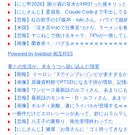
【にじ甲2026】困り眉の笹木がHR打った後キリっと
【にじさんじ】委員長、Claude Codeまで手出して
【悲報】紅白歌手の17歳JK・tuki.さん、ハワイで
【米国】「泣き言やめて仕事見つけろ。ラーメンを食え
【悲報】ヤニねこで抜けるキャラ、74%が一致してしま
【画像】榮倉奈々、バグるｗｗｗｗｗｗｗｗｗｗｗｗｗ
Powered by livedoor 相互RSS
妻との生活が、夫をうつへ追い込んだ現実
【朗報】 イーロン「Xでインプレゾンビが多すぎるから
【画像】原爆資料館でPTSDになる子供が増加。記憶の
【画像】ワンピース最新話のルフィさん、あまりにも情
【悲報】最新話のモンキー・D・ルフィさん、あまりに
【画像】ギルティ炭酸、遂にライバルが登場するｗｗｗ
一般作だけどエロいシーンがあって、妙にムラムラして
【悲報】八王子の夏祭り、衛生管理終わってた
【にじさんじ】健屋「お母さんに「ゴミ持ってきなさい