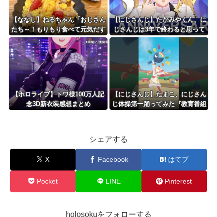
【ななし】ねるちゃん「おじさん
【にじさんじ】たかみやくん、に
たち～！もりもり食べて元気だす
じさんじは3年で終わると思って
のよ～」
いた『種までの全員そう思ってた
やろ』【8周年】
【ホロライブ】トワ様100万人記
【にじさんじ】たまこ、にじさん
念3D新衣装感想まとめ
じ体操第一踊ってみた『教育番組
に出てるお子さますぎる』
シェアする
X
Facebook
はてブ
Pocket
LINE
Pinterest
holosokuをフォローする