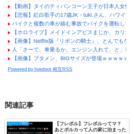
【動画】タイのティパンコーン王子が日本人女性
【悲報】紅白歌手の17歳JK・tuki.さん、ハ
バイクと複数の車が絡む事故でバイクを運転して
【ホロライブ】メイドインアビスまじか、カリオ
【画像】Netflix版『リボンの騎士』、とんでも
人「さーて、車乗るか。エンジン入れて、と」車
【画像】ブタメン、BIGサイズが登場ｗｗｗｗｗｗ
Powered by livedoor 相互RSS
関連記事
【フレポル】フレポルってマ？
ホロライブ3期生
あとポルカって人の家に泊まった