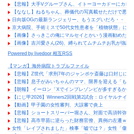
【悲報】大手Vグループさん、イトーヨーカドーにカレ
【ななし】ねるちゃん、葬儀代の写真載せただけで悪意
日向坂OGの最新ランジェリー、もうエグいだろ・・・(画
京大病院、手術ミスで50代女性患者を「植物状態」に
【画像】さっきこの俺にマルセイとかいう漫画勧めたや
【画像】吉川愛さん(26)、縛られてムチムチお乳が強調
Powered by livedoor 相互RSS
【マンガ】海外病院トラブルファイル
【悲報】Z世代「求刑7年のジャンポケ斎藤は口封じに被
【悲報】息子がみいちゃんのママ、限界を迎える「もう
【朗報】 イーロン「Xでインプレゾンビが多すぎるから
【にじ甲2026】Winners2回戦第2試合：ロイヤルナイ
【動画】甲子園の女性審判、大誤審で炎上
【悲報】ショートスリーパー堀さん、対面で高須幹弥に
【悲報】高市早苗に逆らった財務官僚、異例の左遷ｗｗ
女性「レイプされました」検事「嘘では？」女性「傷つ