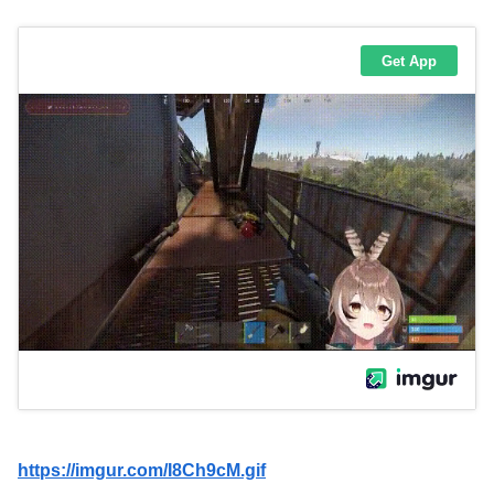
https://imgur.com/I8Ch9cM.gif