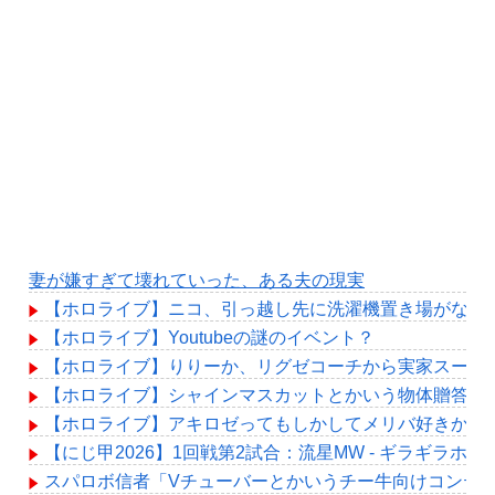
妻が嫌すぎて壊れていった、ある夫の現実
【ホロライブ】ニコ、引っ越し先に洗濯機置き場がない
【ホロライブ】Youtubeの謎のイベント？
【ホロライブ】りりーか、リグゼコーチから実家スーパ
【ホロライブ】シャインマスカットとかいう物体贈答品
【ホロライブ】アキロゼってもしかしてメリバ好きか？
【にじ甲2026】1回戦第2試合：流星MW - ギラギラ
スパロボ信者「Vチューバーとかいうチー牛向けコンテ