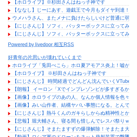
【ホロライブ】※杉田さんはねっ子神です
【ななし】じーにあす、遊戯王で今月もダイヤ到達！『
ウメハラさん、またメナに負けたらしいけど普通に弱め
【にじさんじ】ソフィ、バッターボックスに立ってみた
【にじさんじ】ソフィ、バッターボックスに立ってみた
Powered by livedoor 相互RSS
好青年の片思いが壊れていくまで
ホロライブ「兎田ぺこら」ホロ夏アモアス炎上！嘘が嫌
【ホロライブ】 ※杉田さんはねっ子神です
【にじさんじ】 時間経過でどんどん沈んでいくVTuber
【朗報】 イーロン「Xでインプレゾンビが多すぎるから
【画像】ホロライブのあの人、なんか個人情報を色々映
【画像】みい山作者、結構ヤバい事態になる。とんでも
【にじさんじ】熱斗くんのガキらしからぬ精神性とかっこ
【悲報】堀大輔さん、寝る間も惜しんでレスバ祭りｗｗ
【にじさんじ】そまたますずの爆弾解除！そまたま大げ
【動画】ロシア軍のドローンをネット発射装置で撃墜す