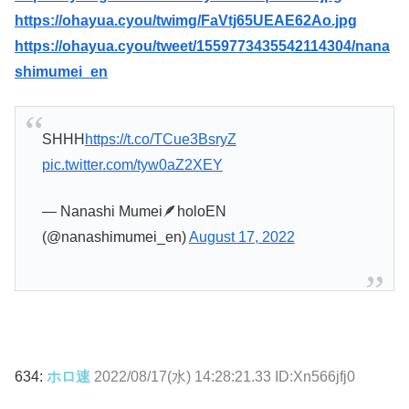
https://ohayua.cyou/twimg/FaVtj65UEAE62Ao.jpg
https://ohayua.cyou/tweet/1559773435542114304/nana
shimumei_en
SHHH
https://t.co/TCue3BsryZ
pic.twitter.com/tyw0aZ2XEY
— Nanashi Mumei🪶holoEN
(@nanashimumei_en)
August 17, 2022
634:
ホロ速
2022/08/17(水) 14:28:21.33 ID:Xn566jfj0