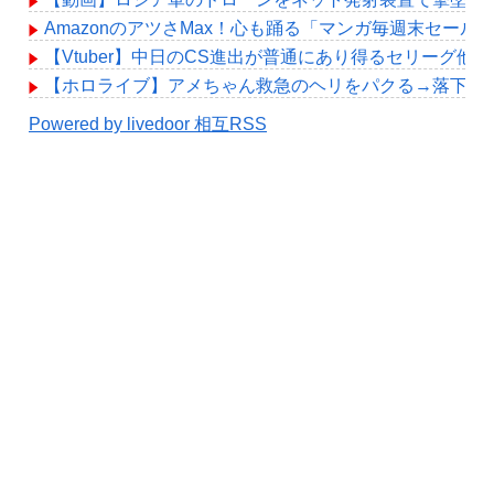
AmazonのアツさMax！心も踊る「マンガ毎週末セール
【Vtuber】中日のCS進出が普通にあり得るセリーグ他
【ホロライブ】アメちゃん救急のヘリをパクる→落下【hol
Powered by livedoor 相互RSS