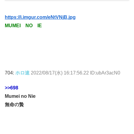
https://i.imgur.com/eNtVNjB.jpg
MUMEI NO IE
704:
ホロ速
2022/08/17(水) 16:17:56.22 ID:ubAr3acN0
>>698
Mumei no Nie
無命の贄