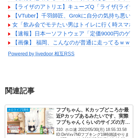
【ライザのアトリエ】キューズQ「ライザ(ライザリ
【VTuber】千羽師匠、Grokに自分の気持ち
女「飲み会でモテたい男はトイレに行く時スマホ
【速報】日本一ソフトウェア「定価9000円のゲ
【画像】 福岡、こんなのが普通に走ってるｗｗ
Powered by livedoor 相互RSS
関連記事
フブちゃん、Kカップどころか最
ホロライブ1期生
近Pカップあるみたいです、実際
フブちゃんくらいのサイズの方が
好みまである
310: ホロ速 2022/05/30(月) 18:55:33.58
ID:DrrVxv7N0フブキング19時雑談やりま