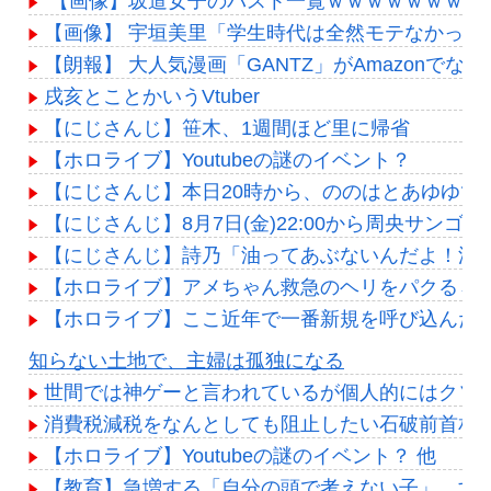
【画像】坂道女子のバスト一覧ｗｗｗｗｗｗｗｗ
【画像】 宇垣美里「学生時代は全然モテなかったです」
【朗報】 大人気漫画「GANTZ」がAmazonでな
戌亥とことかいうVtuber
【にじさんじ】笹木、1週間ほど里に帰省
【ホロライブ】Youtubeの謎のイベント？
【にじさんじ】本日20時から、ののはとあゆゆで
【にじさんじ】8月7日(金)22:00から周央サンゴ
【にじさんじ】詩乃「油ってあぶないんだよ！油
【ホロライブ】アメちゃん救急のヘリをパクる→落下【
【ホロライブ】ここ近年で一番新規を呼び込んだ
Powered by livedoor 相互RSS
知らない土地で、主婦は孤独になる
世間では神ゲーと言われているが個人的にはクソ
消費税減税をなんとしても阻止したい石破前首相
【ホロライブ】Youtubeの謎のイベント？ 他
【教育】急増する「自分の頭で考えない子」。すぐ