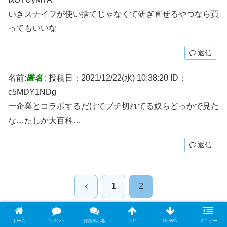
いきスナイフが使い捨てじゃなくて研ぎ直せるやつなら買
ってもいいな
返信
名前:
匿名
:
投稿日：2021/12/22(水) 10:38:20
ID：
c5MDY1NDg
一企業とコラボするだけでブチ切れてる奴らどっかで見た
な…たしか大百科…
返信
前
1
2
へ
誹謗中傷や荒らし行為は禁止です
ホーム
コメント
雑談掲示板
UP
DOWN
メニュー