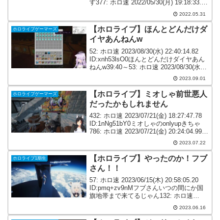
す377: ホロ速 2022/05/30(月) 19:18:33.60
ID:Nhk15Lp7aフブちゃん案件のお金は
2022.05.31
自...
【ホロライブ】ほんとどんだけダ
ホロライブゲーマーズ
イヤあんねんw
52: ホロ速 2023/08/30(水) 22:40:14.82
ID:xnh53lsO0ほんとどんだけダイヤあん
ねんw39:40～53: ホロ速 2023/08/30(水)
22:40:15.80 ID:NK/PwRwe0どろけん儲か
2023.09.01
っ...
【ホロライブ】ミオしゃ前世悪人
ホロライブゲーマーズ
だったかもしれません
432: ホロ速 2023/07/21(金) 18:27:47.78
ID:1nNg51bY0ミオしゃのonlyupきちゃ
786: ホロ速 2023/07/21(金) 20:24:04.99
ID:4SRLO7/30ミオしゃなにしてんだｗ
2023.07.22
ｗ...
【ホロライブ】やったのか！フブ
ホロライブ1期生
さん！！
57: ホロ速 2023/06/15(木) 20:58:05.20
ID:pmq+zv9nMフブさんいつの間にか国
旗地帯まで来てるじゃん132: ホロ速
2023/06/15(木) 21:07:41.07
2023.06.16
ID:M/+U7Y8y0フブさんも...