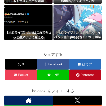
るドラゴンボール知識
信機能なんてあったのか
【ホロライブ】これはこれでちょ
【ホロライブ】ホロドリ早くもイ
っと裏来いよに見える
ベント第二弾を発表！！本日18時
に詳細公開
シェアする
X
Facebook
はてブ
Pocket
LINE
Pinterest
holosokuをフォローする