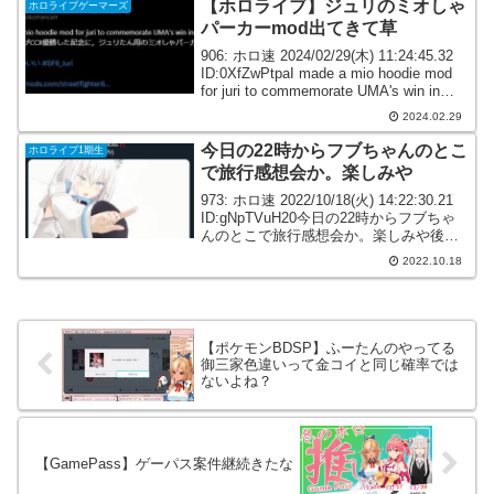
【ホロライブ】ジュリのミオしゃ
ホロライブゲーマーズ
パーカーmod出てきて草
906: ホロ速 2024/02/29(木) 11:24:45.32
ID:0XfZwPtpaI made a mio hoodie mod
for juri to commemorate UMA's win in
CCXUMAしゃがCCX...
2024.02.29
今日の22時からフブちゃんのとこ
ホロライブ1期生
で旅行感想会か。楽しみや
973: ホロ速 2022/10/18(火) 14:22:30.21
ID:gNpTVuH20今日の22時からフブちゃ
んのとこで旅行感想会か。楽しみや後多
分明日の21時はミオしゃ、ラミィ、ルイ
2022.10.18
姉、ころさんのホラー苦手メンバーの 幽
霊調査っぽ...
【ポケモンBDSP】ふーたんのやってる
御三家色違いって金コイと同じ確率では
ないよね？
【GamePass】ゲーパス案件継続きたな