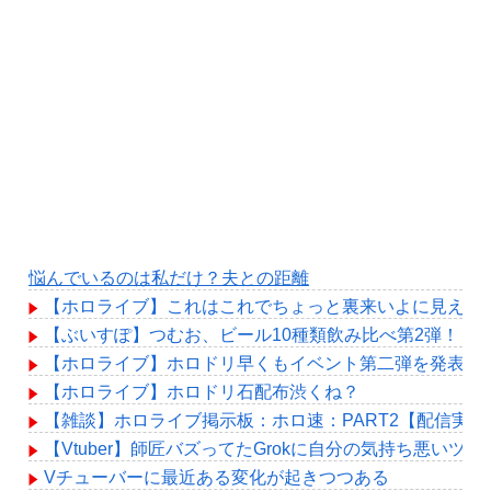
悩んでいるのは私だけ？夫との距離
【ホロライブ】これはこれでちょっと裏来いよに見える
【ぶいすぽ】つむお、ビール10種類飲み比べ第2弾！「
【ホロライブ】ホロドリ早くもイベント第二弾を発表！！
【ホロライブ】ホロドリ石配布渋くね？
【雑談】ホロライブ掲示板：ホロ速：PART2【配信実況
【Vtuber】師匠バズってたGrokに自分の気持ち悪
Vチューバーに最近ある変化が起きつつある