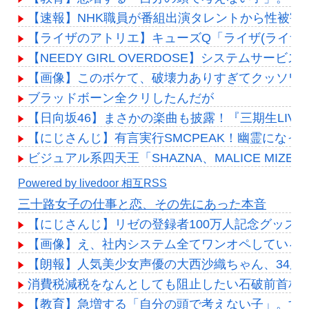
【速報】NHK職員が番組出演タレントから性被害
【ライザのアトリエ】キューズQ「ライザ(ライザリ
【NEEDY GIRL OVERDOSE】システム
【画像】このボケて、破壊力ありすぎてクッソワ
ブラッドボーン全クリしたんだが
【日向坂46】まさかの楽曲も披露！『三期生LIV
【にじさんじ】有言実行SMCPEAK！幽霊になっ
ビジュアル系四天王「SHAZNA、MALICE MIZER、La’
Powered by livedoor 相互RSS
三十路女子の仕事と恋、その先にあった本音
【にじさんじ】リゼの登録者100万人記念グッズ
【画像】え、社内システム全てワンオペしている
【朗報】人気美少女声優の大西沙織ちゃん、34歳
消費税減税をなんとしても阻止したい石破前首相
【教育】急増する「自分の頭で考えない子」。すぐ