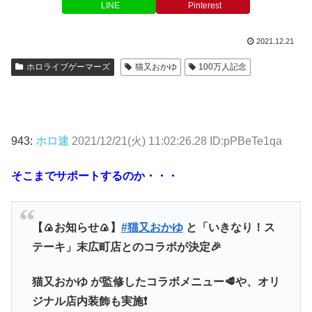
LINE
Pinterest
2021.12.21
ホロライブゲーマーズ
猫又おかゆ
100万人記念
943:
ホロ速
2021/12/21(火) 11:02:26.28 ID:pPBeTe1qa
そこまでサポートするのか・・・
【🍙お知らせ🍙】
#猫又おかゆ
と「いきなり！ス
テーキ」末広町店とのコラボが決定🎉
猫又おかゆ が監修したコラボメニュー🥩や、オリ
ジナル店内装飾も実施❗️