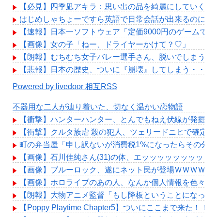
【必見】四季凪アキラ：思い出の品を綺麗にしていく。
はじめしゃちょーですら英語で日常会話が出来るのにお
【速報】日本一ソフトウェア「定価9000円のゲームで
【画像】女の子「ねー、ドライヤーかけて？♡」
【朗報】むちむち女子バレー選手さん、脱いでしまう💕
【悲報】日本の歴史、ついに『崩壊』してしまう・・・
Powered by livedoor 相互RSS
不器用な二人が辿り着いた、切なく温かい恋物語
【衝撃】ハンターハンター、とんでもねえ伏線が発掘さ
【衝撃】クルタ族虐 殺の犯人、ツェリードニヒで確定！
町の弁当屋「申し訳ないが消費税1%になったらその分
【画像】石川佳純さん(31)の体、エッッッッッッッッッ
【画像】ブルーロック、遂にネット民が登場ＷＷＷＷＷ
【画像】ホロライブのあの人、なんか個人情報を色々映
【朗報】大物アニメ監督「もし降板ということになった
【Poppy Playtime Chapter5】ついにここまで来た