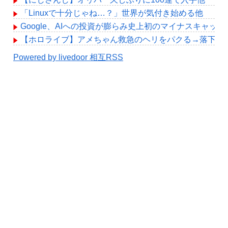
「Linuxで十分じゃね…？」世界が気付き始める他
Google、AIへの投資が膨らみ史上初のマイナスキャッ
【ホロライブ】アメちゃん救急のヘリをパクる→落下【hol
Powered by livedoor 相互RSS