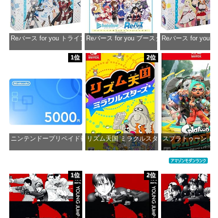
Reバース for you トライアルデッキ ホロライブプロダクション ver.ホ
Reバース for you ブースターパック ホロラ
Reバース for y
価格：¥1,650
価格：¥2,980
価格：¥1
1位
2位
ニンテンドープリペイド番号 5000円|オンラインコード版
リズム天国 ミラクルスターズ -Switch
スプラトゥーン レイダ
価格：¥5,000
価格：¥5,645
価格：¥6
1位
2位