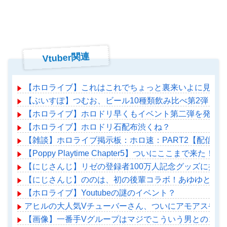
Vtuber関連
【ホロライブ】これはこれでちょっと裏来いよに見える
【ぶいすぽ】つむお、ビール10種類飲み比べ第2弾！
【ホロライブ】ホロドリ早くもイベント第二弾を発表！
【ホロライブ】ホロドリ石配布渋くね？
【雑談】ホロライブ掲示板：ホロ速：PART2【配信実
【Poppy Playtime Chapter5】ついにここまで来た
【にじさんじ】リゼの登録者100万人記念グッズに折
【にじさんじ】ののは、初の後輩コラボ！あゆゆとおはなし
【ホロライブ】Youtubeの謎のイベント？
アヒルの大人気Vチューバーさん、ついにアモアスやる
【画像】一番手Vグループはマジでこういう男とのコラ