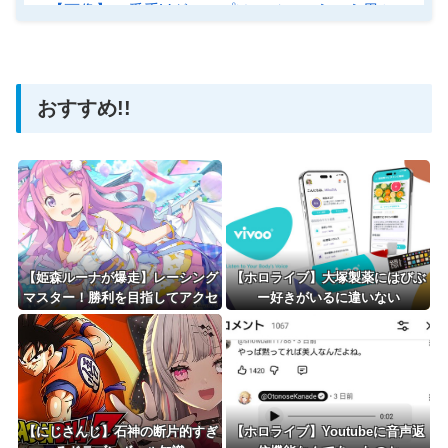
【画像】一番手Vグループはマジでこういう男とのコラ
【ホロライブ】アメちゃん救急のヘリをパクる→落下【ho
おすすめ!!
Powered by livedoor 相互RSS
【姫森ルーナが爆走】レーシング
【ホロライブ】大塚製薬にはびぶ
マスター！勝利を目指してアクセ
ー好きがいるに違いない
ル全開なのら！！！
【にじさんじ】石神の断片的すぎ
【ホロライブ】Youtubeに音声返