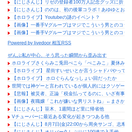
【にじさんじ】リゼの登録者100万人記念グッズに折り
【にじさんじ】ののは、初の後輩コラボ！あゆゆとおはなし「
【ホロライブ】Youtubeの謎のイベント？
【画像】一番手Vグループはマジでこういう男とのコラ
【画像】一番手Vグループはマジでこういう男とのコラ
Powered by livedoor 相互RSS
ぜんぶ私が中心、そう思った瞬間から歪み出す
ホロライブさくらみこ兎田ぺこら「ぺこみこ」夏休みの熱
【ホロライブ】 星街すいせいとか言うシャドバやって
【ホロライブ】 ホロぐらんなっしょい回だったか
世間では神ゲーと言われているが個人的にはクソゲーだ
【悲報】被災者、正論「税金払ってるのに、いざ有事に
【画像】夜職嬢「これが嫌いな男リストね」←まさかお
【にじさんじ】笹木、1週間ほど里に帰省他
Vチューバーに最近ある変化が起きつつある他
【にじさんじ】8月7日(金)22:00から周央サンゴ、志摩
【にじさんじ】オリバー久しぶりに100連で入手他