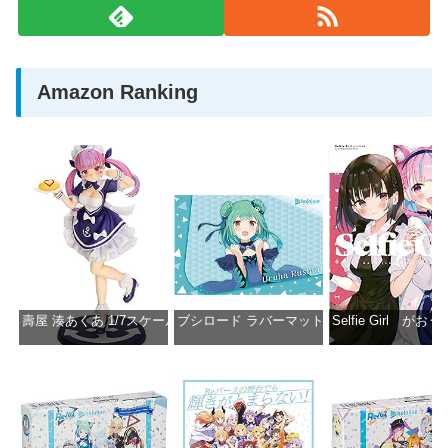
Amazon Ranking
壽屋 湊あくあ 1/7スケール PVC製 塗装済み完成品フィギュア PP942
ブシロード ラバーマットコレクション Vol.851 ホロラ
Selfie Girl がお
価格：¥13,356
価格：¥2,530
価格：¥2