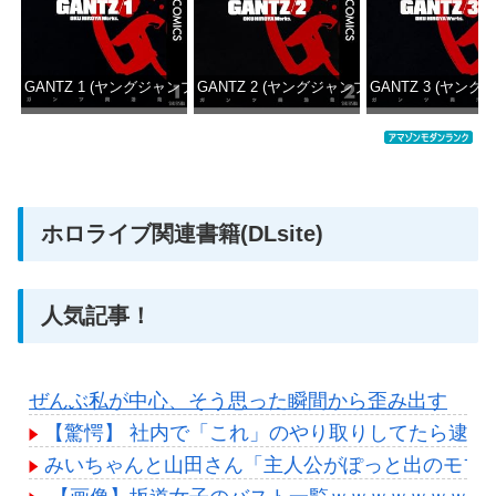
GANTZ 1 (ヤングジャンプコミックスDIGITAL)
GANTZ 2 (ヤングジャンプコミックスDIGITAL
GANTZ 3 (ヤング
価格：¥100
価格：¥100
価格：
ホロライブ関連書籍(DLsite)
人気記事！
ぜんぶ私が中心、そう思った瞬間から歪み出す
【驚愕】 社内で「これ」のやり取りしてたら逮捕
みいちゃんと山田さん「主人公がぽっと出のモブ