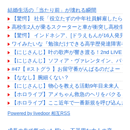
結婚生活の「当たり前」が壊れる瞬間
【驚愕】 社長「役立たずの中年社員解雇したら若
高校生2人が乗るスクーターと車が衝突し高校生ら
【驚愕】 インドネシア、[ドラえもんが16人発見
ワイみたいな『勉強だけできる高学歴発達障害者
【にじさんじ】叶の歌声が響き渡る！2nd LIVE「孤独
【にじさんじ】ソフィア・ヴァレンタイン、バッ
#47【 #ストグラ 】お留守番がんばるのだよー！【遠吠き
【ななし】腕細くない？
【にじさんじ】物心を教える活動9年目未来人
【ホロライブ】アメちゃん救急のヘリをパクる→落下【
【ホロライブ】ここ近年で一番新規を呼び込んだ
Powered by livedoor 相互RSS