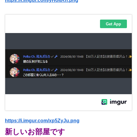
https://i.imgur.com/yHoItRn.png
https://i.imgur.com/xp5ZyJu.png
新しいお部屋です