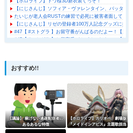
【ホロライブ】トワ様3D新衣装くっぞ！
【にじさんじ】ソフィア・ヴァレンタイン、バッターボ
たいじが老人会RUSTの練習で必死に被害者面してた
【にじさんじ】リゼの登録者100万人記念グッズに折
#47【 #ストグラ 】お留守番がんばるのだよー！【遠吠きゃん】
#47【 #ストグラ 】お留守番がんばるのだよー！【遠吠きゃん】
【ホロライブ】アメちゃん救急のヘリをパクる→落下【ho
おすすめ!!
Powered by livedoor 相互RSS
【議論】 稼げない過疎配信者に
【ホロライブ】カリオペ、劇場版
あるあるな特徴
『メイドインアビス』主題歌担当
に！！！