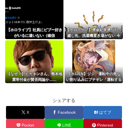
【ホロライブ】社員にビブー好き
【ホロライブ】虎金妃笑虎「引っ
がいるに違いない（確信
越し先、洗濯機置き場がない 今
気づいた」
【なぜ？】ヒカキンさん、熊本地
【ホロEN】ジジ、運転中の危な
震寄付金が賛否両論か……
い割り込みにブチギレ「運転する
な！！！免許を取るな！！！家に
いろ！」
シェアする
X
Facebook
はてブ
Pocket
LINE
Pinterest