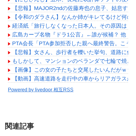
【悲報】MAJOR2ndの佐藤寿也の息子、姑息す
【令和のダラさん】なんか姉がキレてるけど何の
経済紙「旅行しなくなった日本人。その原因は・・
広島カープ名物『ドラ1公言』←誰が候補？ 他
PTA会長「PTA参加拒否した親へ最終警告。こう
【悲報】女さん、歩行者を轢いた挙句、道路に倒れてど
もしかして、マンションのベランダで七輪で焼き肉
【画像】この女の子たちと交尾したいんだがｗｗ
【動画】高速道路を走行中の車からリアガラスが飛ん
Powered by livedoor 相互RSS
関連記事