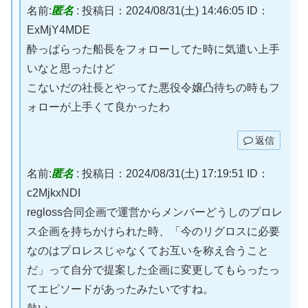
名前:
匿名
:
投稿日：2024/08/31(土) 14:46:05
ID：
ExMjY4MDE
酔っぱらった船長をフォローしてた時に気遣い上手
いなと思ったけど
こないだの社長とやってた悪役令嬢凸待ちの時もフ
ォローが上手くて良かったわ
返信
名前:
匿名
:
投稿日：2024/08/31(土) 17:19:51
ID：
c2MjkxNDI
regloss合同企画で運営からメンバーどうしのプロレ
ス企画を持ちかけられた時、「今のリグロスに必要
なのはプロレスじゃなくてお互いを称え合うこと
だ」って自分で提案した企画に変更してもらったっ
てエピソードがあったみたいですね。