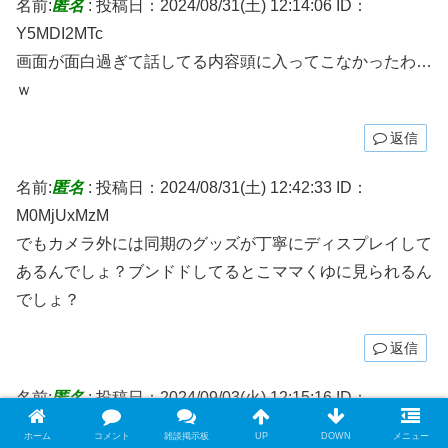
名前:
匿名
:
投稿日：2024/08/31(土) 12:14:06
ID：
Y5MDI2MTc
画面が面白過ぎて話してる内容頭に入ってこなかったわ…
ｗ
返信
名前:
匿名
:
投稿日：2024/08/31(土) 12:42:33
ID：
M0MjUxMzM
でもカメラ外には同期のグッズが丁寧にディスプレイして
あるんでしょ？ブンドドしてるとこママくゆに見られるん
でしょ？
返信
名前:
匿名
:
投稿日：2024/09/03(火) 12:15:16
ID：
M3Nzg5NTg
ホーム
コメント
雑談掲示板
UP
DOWN
メニュー