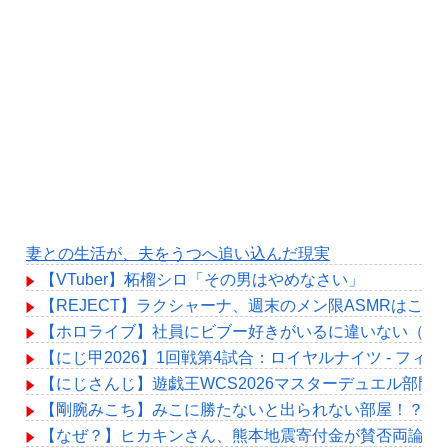
妻との生活が、夫をうつへ追い込んだ現実
【VTuber】柘榴シロ「その男はやめなさい」
【REJECT】ラクシャーナ、週末のメン限ASMRはこれ
【ホロライブ】社員にビブー好きがいるに違いない（確
【にじ甲2026】1回戦第4試合：ロイヤルナイツ - フ
【にじさんじ】遊戯王WCS2026マスターデュエル部門、エ
【剛腕みこち】みこに勝たないと出られない部屋！？百
【なぜ？】ヒカキンさん、熊本地震寄付金が賛否両論か