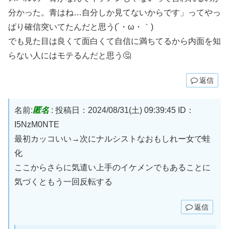
分かった。青はね…自分しか見てないからです」ってやっ
ぱり確信突いてたんだと思う(´・ω・｀)
でも見た目は良くて面白くて自信に満ちてるから内面を知
らない人にはモテるんだと思う🤔
返信
名前:
匿名
:
投稿日：2024/08/31(土) 09:39:45
ID：
I5NzM0NTE
最初カッコいい→次にナルシストなおもしれー女で蛙
化
ここからさらに気遣い上手のイケメンでもあることに
気づくともう一回反転する
返信