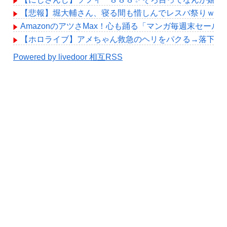
【悲報】堀大輔さん、寝る間も惜しんでレスバ祭りｗｗ
AmazonのアツさMax！心も踊る「マンガ毎週末セール
【ホロライブ】アメちゃん救急のヘリをパクる→落下【hol
Powered by livedoor 相互RSS