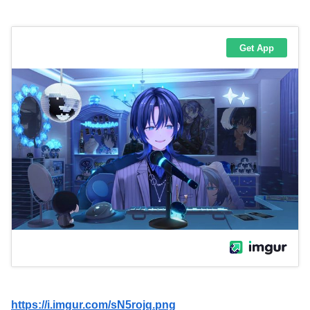
https://i.imgur.com/sN5rojq.png