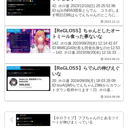
42: ホロ速 2023/12/10(日) 20:25:52.86
ID:sjJcINRA0団長とらでん コラボしま
す明日21時はらでんちゃんのところにお
邪魔します🥳初コラボどきどきだああ
2023.12.11
あ！日本酒飲みながらのお喋り…楽しみ
だい😚🍶 — 白...
【ReGLOSS】ちゃんとしたオー
ReGLOSS
トミール食った事ないな
142: ホロ速 2023/09/20(水) 12:14:42.67
ID:88t8CjGt0社長も田舎出身なのか12:53
～143: ホロ速 2023/09/20(水) 12:16:33.76
ID:88t8CjGt0オートみーる？そこま...
2023.09.21
【ReGLOSS】らでんの伸びえぐ
ReGLOSS
いな
20: ホロ速 2024/09/09(月) 18:03:28.09
ID:trvrA/jW0らでんちゃん23時からカウン
トダウン歌枠やります！21: ホロ速
2024/09/09(月) 18:03:55.51 ID:trvrA/jW0
2024.09.09
らでん...
【ホロライブ】フブちゃんのとあるツイ
ートが伸びまくっている