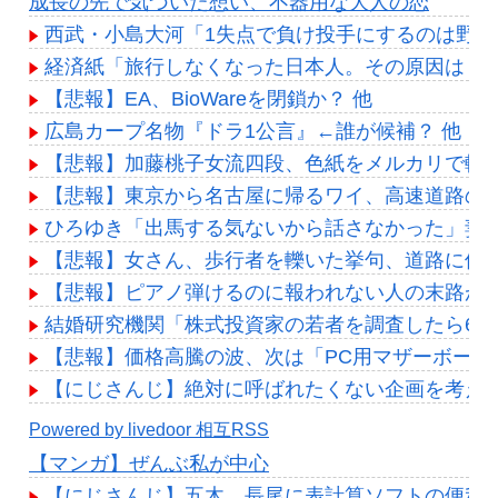
成長の先で気づいた想い、不器用な大人の恋
西武・小島大河「1失点で負け投手にするのは野
経済紙「旅行しなくなった日本人。その原因は・・
【悲報】EA、BioWareを閉鎖か？ 他
広島カープ名物『ドラ1公言』←誰が候補？ 他
【悲報】加藤桃子女流四段、色紙をメルカリで転売
【悲報】東京から名古屋に帰るワイ、高速道路の
ひろゆき「出馬する気ないから話さなかった」妻
【悲報】女さん、歩行者を轢いた挙句、道路に倒れてど
【悲報】ピアノ弾けるのに報われない人の末路が
結婚研究機関「株式投資家の若者を調査したら64
【悲報】価格高騰の波、次は「PC用マザーボード
【にじさんじ】絶対に呼ばれたくない企画を考え
Powered by livedoor 相互RSS
【マンガ】ぜんぶ私が中心
【にじさんじ】五木、長尾に表計算ソフトの便利