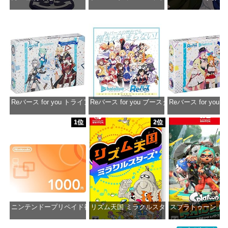
価格：¥13,356
価格：¥2,530
価格：¥2
Reバース for you トライアルデッキ ホロライブプロダクション ver.ホ
Reバース for you ブースターパック ホロラ
Reバース for y
価格：¥1,650
価格：¥2,980
価格：¥1
1位
2位
ニンテンドープリペイド番号 1000円|オンラインコード版
リズム天国 ミラクルスターズ -Switch
スプラトゥーン レイダ
価格：¥1,000
価格：¥5,645
価格：¥6