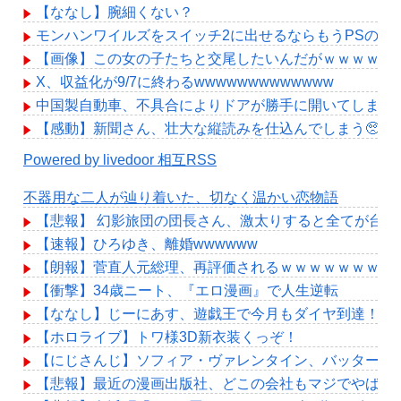
【ななし】腕細くない？
モンハンワイルズをスイッチ2に出せるならもうPSの選
【画像】この女の子たちと交尾したいんだがｗｗｗｗｗ
X、収益化が9/7に終わるwwwwwwwwwwwww
中国製自動車、不具合によりドアが勝手に開いてしまう
【感動】新聞さん、壮大な縦読みを仕込んでしまう🥺
Powered by livedoor 相互RSS
不器用な二人が辿り着いた、切なく温かい恋物語
【悲報】 幻影旅団の団長さん、激太りすると全てが台無
【速報】ひろゆき、離婚wwwwww
【朗報】菅直人元総理、再評価されるｗｗｗｗｗｗｗｗ
【衝撃】34歳ニート、『エロ漫画』で人生逆転
【ななし】じーにあす、遊戯王で今月もダイヤ到達！『
【ホロライブ】トワ様3D新衣装くっぞ！
【にじさんじ】ソフィア・ヴァレンタイン、バッターボ
【悲報】最近の漫画出版社、どこの会社もマジでやばいw