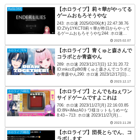
【ホロライブ】莉々華がやってる
ReGLOSS
ゲームおもろそうやな
243: ホロ速 2025/02/06(木) 22:47:38.76
ID:ZVy1YKCT0莉々華が昨日からやって
るゲームおもろそうやな244: ホロ速
2025/02/06(木) 22:48:24.78
2025.02.07
ID:qzGZddxP0>>24...
【ホロライブ】青くゅと森さんで
ホロライブEN
コラボとか青森やん
289: ホロ速 2023/12/17(日) 12:31:20.72
ID:mkccEp8t0青くゅと森さんでコラボと
か青森やん290: ホロ速 2023/12/17(日)
12:31:41.85 ID:PPITdmou0>>289草304...
2023.12.17
【ホロライブ】とんでもねぇワン
ホロライブ4期生
サイドゲームですよこれは
706: ホロ速 2023/11/27(月) 22:16:03.85
ID:8N+iMezA0トワ様ヨットもうめーな
8:43～713: ホロ速 2023/11/27(月)
22:16:49.38 ID:fUJYu2Si0トワ様アソビ大
2023.11.28
全ほん...
【ホロライブ】団長とらでん、コ
ホロライブ3期生
ラボします