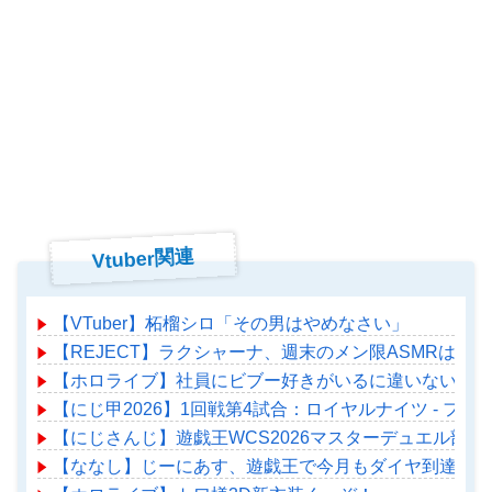
Vtuber関連
【VTuber】柘榴シロ「その男はやめなさい」
【REJECT】ラクシャーナ、週末のメン限ASMRはこ
【ホロライブ】社員にビブー好きがいるに違いない（確
【にじ甲2026】1回戦第4試合：ロイヤルナイツ - 
【にじさんじ】遊戯王WCS2026マスターデュエル部門、
【ななし】じーにあす、遊戯王で今月もダイヤ到達！『