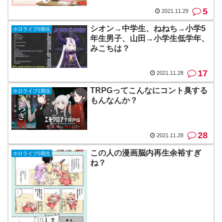
5
2021.11.29
シオン→中学生、ねねち→小学5
ホロライブ0期生
年生男子、山田→小学生低学年、
みこちは？
17
2021.11.28
TRPGってこんなにコント臭する
ホロライブ1期生
もんなんか？
28
2021.11.28
この人の漫画脳内再生余裕すぎ
ホロライブ0期生
ね？