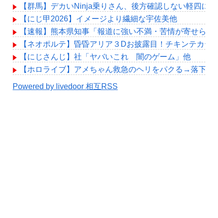
【群馬】デカいNinja乗りさん、後方確認しない軽四に
【にじ甲2026】イメージより繊細な宇佐美他
【速報】熊本県知事「報道に強い不満・苦情が寄せられて
【ネオポルテ】昏昏アリア３Dお披露目！チキンテカテ
【にじさんじ】社「ヤバいこれ 闇のゲーム」他
【ホロライブ】アメちゃん救急のヘリをパクる→落下【hol
Powered by livedoor 相互RSS