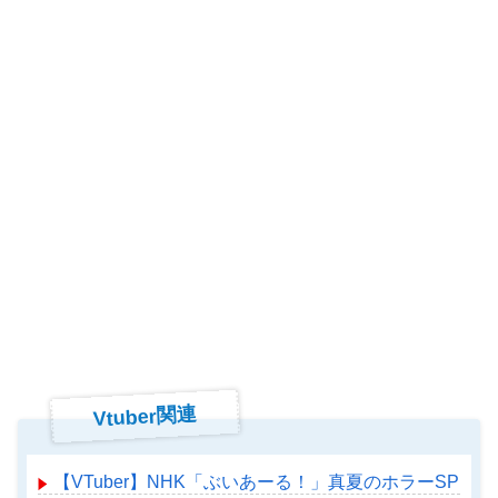
Vtuber関連
【VTuber】NHK「ぶいあーる！」真夏のホラーSPに月ノ