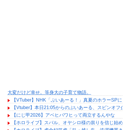
大変だけど幸せ。等身大の子育て物語。
【VTuber】NHK「ぶいあーる！」真夏のホラーSPに月ノ美
【Vtuber】本日21:05からのぶいあーる、スピンオフ企
【にじ甲2026】アベヒパワヒって両立するんやな
【ホロライブ】スバル、オヤシロ様の祟りを信じ始める