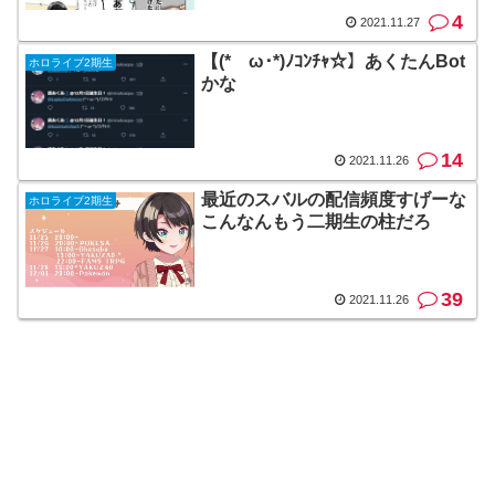
4
2021.11.27
【(*ゝω･*)ﾉｺﾝﾁｬ☆】あくたんBot
ホロライブ2期生
かな
14
2021.11.26
最近のスバルの配信頻度すげーな
ホロライブ2期生
こんなんもう二期生の柱だろ
39
2021.11.26