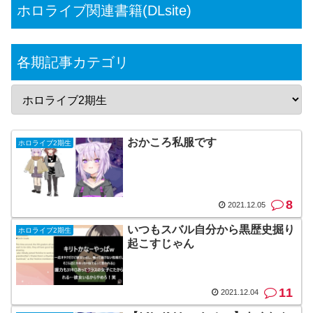
ホロライブ関連書籍(DLsite)
各期記事カテゴリ
おかころ私服です
ホロライブ2期生
8
2021.12.05
いつもスバル自分から黒歴史掘り
ホロライブ2期生
起こすじゃん
11
2021.12.04