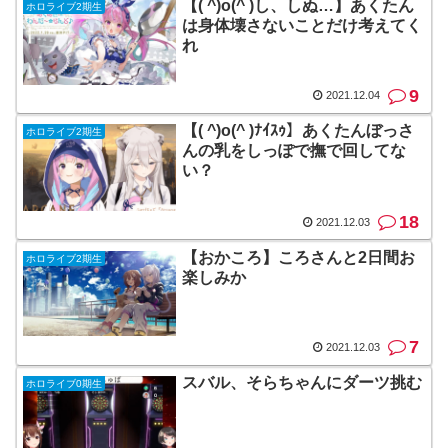
【( ^)o(^ )し、しぬ…】あくたん
ホロライブ2期生
は身体壊さないことだけ考えてく
れ
9
2021.12.04
【( ^)o(^ )ﾅｲｽｩ】あくたんぼっさ
ホロライブ2期生
んの乳をしっぽで撫で回してな
い？
18
2021.12.03
【おかころ】ころさんと2日間お
ホロライブ2期生
楽しみか
7
2021.12.03
スバル、そらちゃんにダーツ挑む
ホロライブ0期生