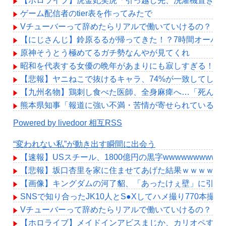
【ホロライブ】虎金妃笑虎「引っ越し先、洗濯機置き場が
ゲーム配信者のtier表を作ってみたで
Vチューバーって辞めたらリアルで働いていけるの？
【にじさんじ】鈴原るるが帰ってきた！？7時間オーバ
原神そうとう極めてるガチ勢なんやが見てくれ
昭和を代表する女優の晩年があまりにも寂しすぎる！と
【悲報】ヤニねこで抜けるキャラ、74%が一致してしま
【九州名物】鶏刺し食べた医師、全身麻痺へ…「死んだ
熊本県知事「報道に強い不満・苦情が寄せられている」→
Powered by livedoor 相互RSS
“変われない私”が動き出す瞬間に出会う
【速報】USスチール、1800億円の黒字wwwwwwwwwww
【悲報】坂口杏里を家に住ませてあげた結果ｗｗｗｗ
【画像】キングダムの河了貂、「あったけぇ壁」に引き
SNSで知り合ったJK10人とS●Xしてハメ撮り770本撮っ
Vチューバーって辞めたらリアルで働いていけるの？
【ホロライブ】メイドインアビスまじか、カリオペすげ