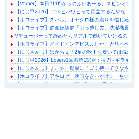
【Vtuber】本日21:05からのぶいあーる、スピンオフ企
【にじ甲2026】アベヒパワヒって両立するんやな
【ホロライブ】スバル、オヤシロ様の祟りを信じ始める
【ホロライブ】虎金妃笑虎「引っ越し先、洗濯機置き場
Vチューバーって辞めたらリアルで働いていけるの？
【ホロライブ】メイドインアビスまじか、カリオペすげ
【にじさんじ】はかちぇ「2足の靴下を履いては洗濯す
【にじ甲2026】Losers1回戦第1試合：抜刀 - ギ
【にじさんじ】すこや、母親に「ゴミ持ってきなさいよ
【ホロライブ】アキロゼ、映画をきっかけに「ちいかわ
【にじさんじ】ソフィ、お蝶に2ゲージ目があるのを確
【ホロライブ】アメちゃん救急のヘリをパクる→落下【ho
Powered by livedoor 相互RSS