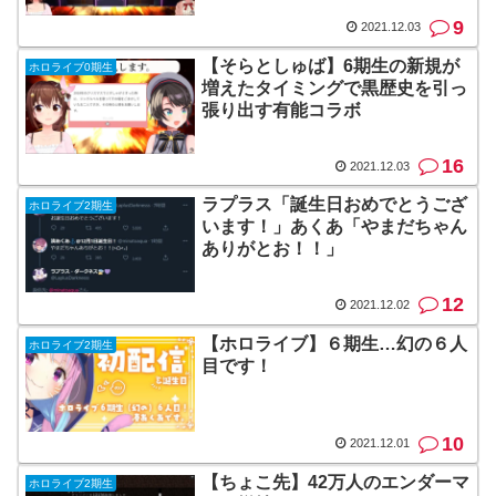
9
2021.12.03
【そらとしゅば】6期生の新規が
ホロライブ0期生
増えたタイミングで黒歴史を引っ
張り出す有能コラボ
16
2021.12.03
ラプラス「誕生日おめでとうござ
ホロライブ2期生
います！」あくあ「やまだちゃん
ありがとお！！」
12
2021.12.02
【ホロライブ】６期生…幻の６人
ホロライブ2期生
目です！
10
2021.12.01
【ちょこ先】42万人のエンダーマ
ホロライブ2期生