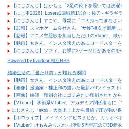
【にじさんじ】はかちぇ「2足の靴下を履いては洗濯する
【にじ甲2026】Losers1回戦第1試合：抜刀 - ギラ
【にじさんじ】すこや、母親に「ゴミ持ってきなさいよ
【悲報】スマホゲーム会社さん、”サ終”相次ぎ倒産しま
【悲報】アニメ主題歌を担当しただけのVtuber、叩か
【動画】女さん、インスタ映えの為にロードスターを路肩
【にじさんじ】ソフィ、お蝶に2ゲージ目があるのを確
Powered by livedoor 相互RSS
結婚生活の「当たり前」が壊れる瞬間
【動画】女さん、インスタ映えの為にロードスターを路肩
【画像】漫画家・桂正和の描いた最新パ0ツイラストにネ
【画像】絵師「印刷会社にゴミみたい印刷されたから晒
【VTuber】 学術系VTuber、アカデミア関係者
にじさんじ「緑仙」大炎上！上から目線で圧が強い返信
【ホロライブ】 メイドインアビスまじか、カリオペすげ
【Vtuber】けもみみりふれっ!活動5周年記念♡3D新衣