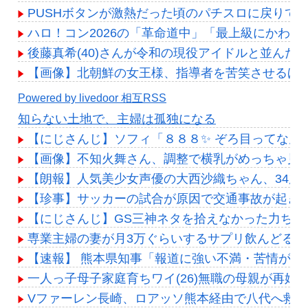
PUSHボタンが激熱だった頃のパチスロに戻りて
ハロ！コン2026の「革命道中」「最上級にかわい
後藤真希(40)さんが令和の現役アイドルと並んだ
【画像】北朝鮮の女王様、指導者を苦笑させるほど
Powered by livedoor 相互RSS
知らない土地で、主婦は孤独になる
【にじさんじ】ソフィ「８８８✨ ぞろ目ってなん
【画像】不知火舞さん、調整で横乳がめっちゃ見
【朗報】人気美少女声優の大西沙織ちゃん、34歳
【珍事】サッカーの試合が原因で交通事故が起き
【にじさんじ】GS三神ネタを拾えなかった力ち
専業主婦の妻が月3万ぐらいするサプリ飲んどるん
【速報】 熊本県知事「報道に強い不満・苦情が寄
一人っ子母子家庭育ちワイ(26)無職の母親が再婚
Vファーレン長崎、ロアッソ熊本経由で八代へ救援