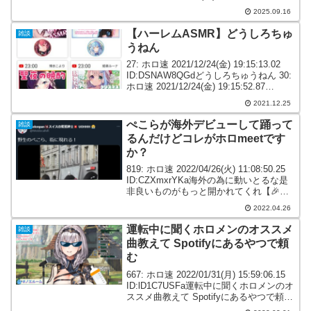
ID:t5JkEvHT0こういうのやってほしい
2025.09.16
721...
【ハーレムASMR】どうしろちゅ
雑談
うねん
27: ホロ速 2021/12/24(金) 19:15:13.02
ID:DSNAW8QGdどうしろちゅうねん 30:
ホロ速 2021/12/24(金) 19:15:52.87
ID:SuRBhCBJ0>>27お前を4分割しろ33:
2021.12.25
ホロ...
ぺこらが海外デビューして踊って
雑談
るんだけどコレがホロmeetです
か？
819: ホロ速 2022/04/26(火) 11:08:50.25
ID:CZXmxrYKa海外の為に動いとるな是
非良いものがもっと開かれてくれ【🎉お
知らせ🎉】VTuberグループ「ホロライ
2022.04.26
ブ」、海外イベント企画『hololive Mee...
運転中に聞くホロメンのオススメ
雑談
曲教えて Spotifyにあるやつで頼
む
667: ホロ速 2022/01/31(月) 15:59:06.15
ID:lD1C7USFa運転中に聞くホロメンのオ
ススメ曲教えて Spotifyにあるやつで頼む
671: ホロ速 2022/01/31(月) 16:00:23.24