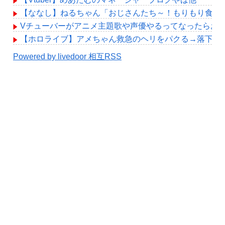
【ななし】ねるちゃん「おじさんたち～！もりもり食べ
Vチューバーがアニメ主題歌や声優やるってなったらお
【ホロライブ】アメちゃん救急のヘリをパクる→落下【hol
Powered by livedoor 相互RSS