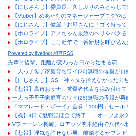
【にじさんじ】委員長、久しぶりのみとらじで鈴
【Vtuber】めあたむのマネージャーブログやば
【にじさんじ】健屋「お母さんに「ゴミ持ってき
【ホロライブ】アメちゃん救急のヘリをパクる→落下【
【ホロライブ】ここ近年で一番新規を呼び込んだ
Powered by livedoor 相互RSS
先輩と後輩、距離が変わった日から始まる恋
一人っ子母子家庭育ちワイ(26)無職の母親が再婚
【にじさんじ】GS三神ネタを拾えなかった力ち
【悲報】高市おサナ、被爆者代表を睨み付けてし
一人っ子母子家庭育ちワイ(26)無職の母親が再婚
『ママレード・ボーイ』全巻「100円」セール！全
【祝】4日で歴戦ほぼ全て終了！「オーブよ永久に
Vファーレン長崎、ロアッソ熊本経由で八代へ救援
【悲報】浮気を許せない男、離婚するかプレゼン