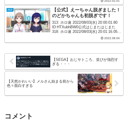
2022.02.01
ID:...
【公式】えーちゃん脱ぎました！
雑談
のどかちゃんも初脱ぎです！
313: ホロ速 2022/08/03(水) 20:00:01.80
ID:HTXubhBW0公式はじまたはじまた
318: ホロ速 2022/08/03(水) 20:01:16.05
ID:0Emgmzif0Aちゃん脱いだ2:09～
2022.08.04
326:...
【SEGA】おじサトころ、並びが強烈す
ぎる・・・
【天然かわいい】メルさん始まる前から
色々面白すぎる
コメント