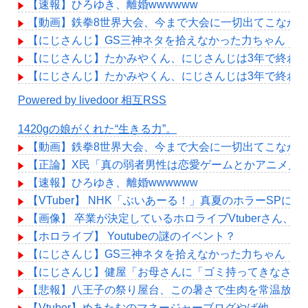
【速報】ひろゆき、離婚wwwwww
【動画】鉄拳8世界大会、今まで大会に一切出てこなか
【にじさんじ】GS三神ネタを拾えなかった力ちゃん「
【にじさんじ】たかみやくん、にじさんじは3年で終わ
【にじさんじ】たかみやくん、にじさんじは3年で終わ
Powered by livedoor 相互RSS
1420gの娘がくれた“生きる力”。
【動画】鉄拳8世界大会、今まで大会に一切出てこなか
【正論】X民「真の弱者男性は恋愛ゲームとかアニメ見てな
【速報】ひろゆき、離婚wwwwww
【VTuber】 NHK「ぶいあーる！」真夏のホラーSPに月ノ
【画像】 卒業が決定しているホロライブVtuberさん
【ホロライブ】 Youtubeの謎のイベント？
【にじさんじ】GS三神ネタを拾えなかった力ちゃん「
【にじさんじ】健屋「お母さんに「ゴミ持ってきなさい
【悲報】八王子の祭り屋台、この暑さで生肉を常温放置
【Vtuber】めあたむのマネージャーブログやば他