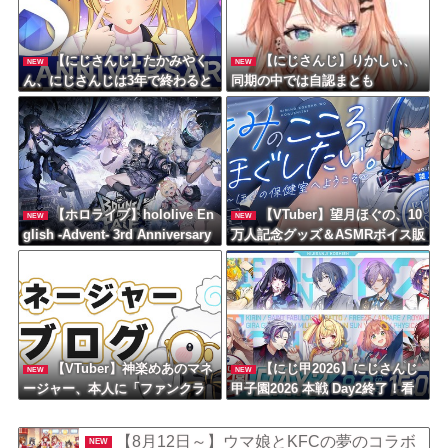
【にじさんじ】たかみやく
【にじさんじ】りかしぃ、
NEW
NEW
ん、にじさんじは3年で終わると
同期の中では自認まとも
思っていた『種までの全員そう
思ってたやろ』【8周年】
【ホロライブ】hololive En
【VTuber】望月ほぐの、10
NEW
NEW
glish -Advent- 3rd Anniversary
万人記念グッズ＆ASMRボイス販
Live: Bound by Fate！シオリン
売開始！『保健室で何も起こら
とネリッサでフワモコの曲歌う
ないはずがない』『嘘だろ…ほ
の草
ぐほぐ…』【8/22(土)23:59ま
で】
【VTuber】神楽めあのマネ
【にじ甲2026】にじさんじ
NEW
NEW
ージャー、本人に「ファンクラ
甲子園2026 本戦 Day2終了！看
ブ更新して」と頼み続ける → な
板賞うおおおおおおおおおお
ぜか自分も記事を書くことにな
【8月12日～】ウマ娘とKFCの夢のコラボ
NEW