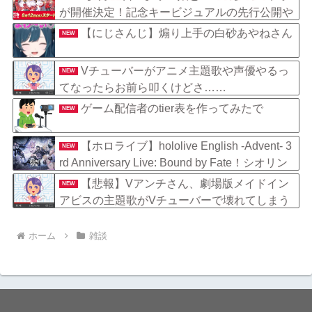
ってしまう
が開催決定！記念キービジュアルの先行公開や
「ぱかライブTV」での詳細発表
【にじさんじ】煽り上手の白砂あやねさん
NEW
Vチューバーがアニメ主題歌や声優やるっ
NEW
てなったらお前ら叩くけどさ……
ゲーム配信者のtier表を作ってみたで
NEW
【ホロライブ】hololive English -Advent- 3
NEW
rd Anniversary Live: Bound by Fate！シオリン
とネリッサでフワモコの曲歌うの草
【悲報】Vアンチさん、劇場版メイドイン
NEW
アビスの主題歌がVチューバーで壊れてしまう
ｗｗｗｗｗｗｗｗｗｗｗ
ホーム
雑談