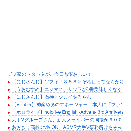
ブブ家のドタバタが、今日も愛おしい！
【にじさんじ】ソフィ「８８８✨ ぞろ目ってなんか嬉し
【うおむすめ】ニジマス、サワラが1番美味しくなる食
【にじさんじ】石神トシカイやるやん
【VTuber】神楽めあのマネージャー、本人に「ファン
【ホロライブ】hololive English -Advent- 3rd Ann
大手Vグループさん、新人女ライバーの同接が６００人
あおぎり高校のviviON、ASMR大手V事務所けもみみ