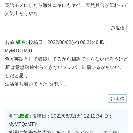
英語モノにしたら海外ニキにもヤベー天然具合が伝わって
人気出そうやな
返信
名前:
匿名
:
投稿日：2022/08/02(火) 06:21:40
ID：
MyMTQzMjU
色々英語として破綻してるから翻訳ですらないだろうけど
JPは意思疎通すらできないメンバー結構いるからいいこ
とだと思う
生活落ち着いてきたっぽいし
返信
名前:
匿名
:
投稿日：2022/08/02(火) 12:12:34
ID：
MyMTQzMTY
単語に文法の欠片でもあれば、たどたどしくても嬉し