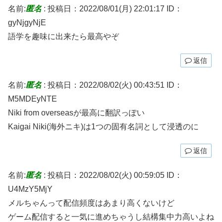
名前:
匿名
:
投稿日：2022/08/01(月) 22:01:17
ID：
gyNjgyNjE
語学を趣味に出来たら最高やぞ
返信
名前:
匿名
:
投稿日：2022/08/02(火) 00:43:51
ID：
M5MDEyNTE
Niki from overseasが最高に翻訳っぽい
Kaigai Niki(海外ニキ)は1つの固有名詞として浸透のに
返信
名前:
匿名
:
投稿日：2022/08/02(火) 00:59:05
ID：
U4MzY5MjY
メルちゃんって配信頻度はあまり高くないけど
ゲーム配信すると一気に進めちゃうし結構集中力高いよね