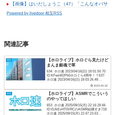
【画像】はいだしょうこ（47）「こんなオバサン
Powered by livedoor 相互RSS
関連記事
【ホロライブ】ホロぐら見たけど
雑談
まんま銀魂で草
634: ホロ速 2023/04/16(日) 18:01:50.70
ID:KFwsW2Pb0ホロぐら4周年！？637:
ホロ速 2023/04/16(日) 18:03:26.49
ID:KFwsW2Pb0ホロぐら銀魂リスペクト
2023.04.16
すぎるわｗ ...
【ホロライブ】ASMRでこういう
雑談
のやってほしい
653: ホロ速 2025/09/15(月) 22:16:29.66
ID:t5JkEvHT0VRCのASMR結構すき718:
ホロ速 2025/09/15(月) 22:47:23.63