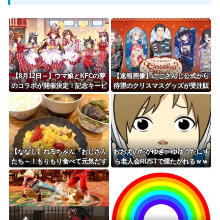
Powered by livedoor 相互RSS
【8月12日～】ウマ娘とKFCの夢
【速報画像】にじさんじ公式から
のコラボが開催決定！記念キービ
待望のクリスマスグッズが受注販
ジュアルの先行公開や「ぱかライ
売開始！魅力的なセータースタイ
ブTV」での詳細発表
ルのメンバーたちと冬の準備を始
めよう！
【ななし】ねるちゃん「おじさん
おおえのたかゆき、ゆゆうたにす
たち～！もりもり食べて元気だす
ら老人会RUSTで煙たがれるｗｗ
のよ～」
ｗ