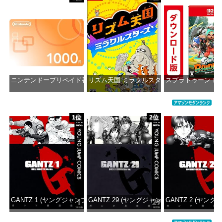
ニンテンドープリペイド番号 1000円|オンラインコード版
リズム天国 ミラクルスターズ -Switch
スプラトゥーン レ
価格：¥1,000
価格：¥5,595
価格：¥5
1位
2位
GANTZ 1 (ヤングジャンプコミックスDIGITAL)
GANTZ 29 (ヤングジャンプコミックスDIGITA
GANTZ 2 (ヤング
価格：¥617
価格：¥647
価格：