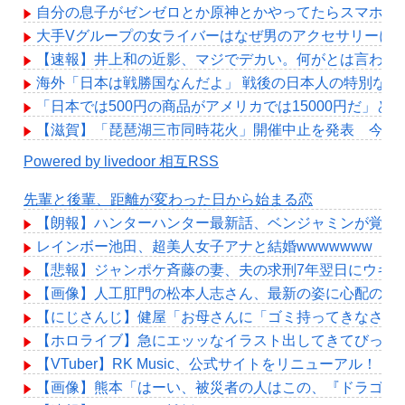
自分の息子がゼンゼロとか原神とかやってたらスマホ破
大手Vグループの女ライバーはなぜ男のアクセサリーに
【速報】井上和の近影、マジでデカい。何がとは言わん
海外「日本は戦勝国なんだよ」 戦後の日本人の特別な生
「日本では500円の商品がアメリカでは15000円だ」
【滋賀】「琵琶湖三市同時花火」開催中止を発表 今後
Powered by livedoor 相互RSS
先輩と後輩、距離が変わった日から始まる恋
【朗報】ハンターハンター最新話、ベンジャミンが覚醒して
レインボー池田、超美人女子アナと結婚wwwwwww
【悲報】ジャンポケ斉藤の妻、夫の求刑7年翌日にウキウキでI
【画像】人工肛門の松本人志さん、最新の姿に心配の声
【にじさんじ】健屋「お母さんに「ゴミ持ってきなさい
【ホロライブ】急にエッッなイラスト出してきてびっく
【VTuber】RK Music、公式サイトをリニューアル！
【画像】熊本「はーい、被災者の人はこの、『ドラゴン