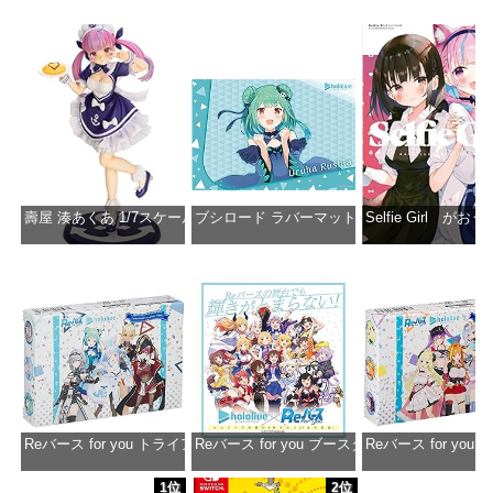
壽屋 湊あくあ 1/7スケール PVC製 塗装済み完成品フィギュア PP942
ブシロード ラバーマットコレクション Vol.851 ホロラ
Selfie Girl がお
価格：¥13,356
価格：¥2,530
価格：¥2
Reバース for you トライアルデッキ ホロライブプロダクション ver.ホ
Reバース for you ブースターパック ホロラ
Reバース for y
価格：¥1,650
価格：¥2,980
価格：¥1
1位
2位