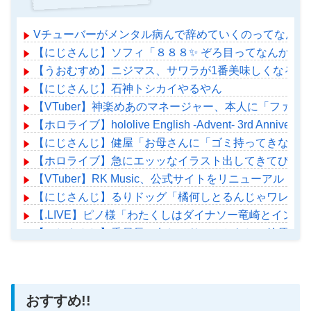
Vチューバーがメンタル病んで辞めていくのってなんで
【にじさんじ】ソフィ「８８８✨ ぞろ目ってなんか嬉
【うおむすめ】ニジマス、サワラが1番美味しくなる食
【にじさんじ】石神トシカイやるやん
【VTuber】神楽めあのマネージャー、本人に「ファ
【ホロライブ】hololive English -Advent- 3rd Ann
【にじさんじ】健屋「お母さんに「ゴミ持ってきなさい
【ホロライブ】急にエッッなイラスト出してきてびっく
【VTuber】RK Music、公式サイトをリニューアル！
【にじさんじ】るりドッグ「橘何しとるんじゃワレェ！
【.LIVE】ピノ様「わたくしはダイナソー竜崎とイン
【にじさんじ】委員長、久しぶりのみとらじで鈴原るる
【ホロライブ】アメちゃん救急のヘリをパクる→落下【ho
おすすめ!!